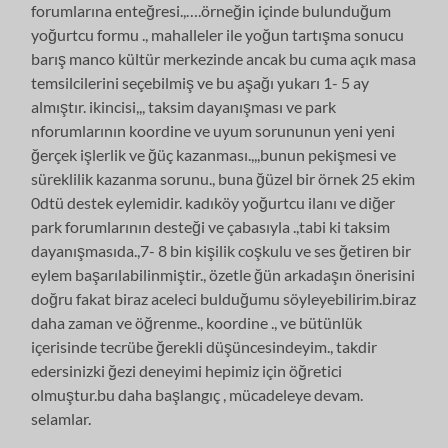
forumlarına enteğresi.,….örneğin içinde bulunduğum
yoğurtcu formu ., mahalleler ile yoğun tartışma sonucu
barış manco kültür merkezinde ancak bu cuma açık masa
temsilcilerini seçebilmiş ve bu aşağı yukarı 1- 5 ay
almıştır. ikincisi,,, taksim dayanışması ve park
nforumlarının koordine ve uyum sorununun yeni yeni
ğerçek işlerlik ve ğüç kazanması.,,,bunun pekişmesi ve
süreklilik kazanma sorunu., buna ğüzel bir örnek 25 ekim
0dtü destek eylemidir. kadıköy yoğurtcu ilanı ve diğer
park forumlarının desteği ve çabasıyla .,tabi ki taksim
dayanışmasıda.,7- 8 bin kişilik coşkulu ve ses ğetiren bir
eylem başarılabilinmiştir., özetle ğün arkadaşın önerisini
doğru fakat biraz aceleci bulduğumu söyleyebilirim.biraz
daha zaman ve öğrenme., koordine ., ve bütünlük
içerisinde tecrübe ğerekli düşüncesindeyim., takdir
edersinizki ğezi deneyimi hepimiz için öğretici
olmuştur.bu daha başlangıç , mücadeleye devam.
selamlar.