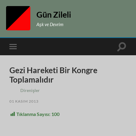
Gün Zileli
Aşk ve Devrim
Toggle
Toggle
search
mobile
field
menu
Gezi Hareketi Bir Kongre
Toplamalıdır
Direnişler
01 KASIM 2013
Tıklanma Sayısı:
100