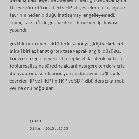
kitleye götürdü önerileri ve İP vb çevrelerinin uzlaşmaz
tavrının neden olduğu inatlaşmayı engelleyemedi.
sonuç, taksim’e de gezi’ye de girildi ve yenilgi havası
yaşandı.
gezi bir ruhtu. yeni aktörlerin sahneye girişi ve kelebek
misali birkaç kanat çırpıp taze yapraklar gibi düşüşü…
kongrelere gelemeyecek bir tepkisellik… ileriki yılların
toplumsallaşma sürecine aktarılması gereken derslerle
doluydu. onu kendilerine yontmak isteyen sağlı sollu
çevreler, (İP ve HKP ile TKP ve SDP gibi) ders çıkarmak
yerine onu boğdular.
çıracı
01 Kasım 2013 at 15:33