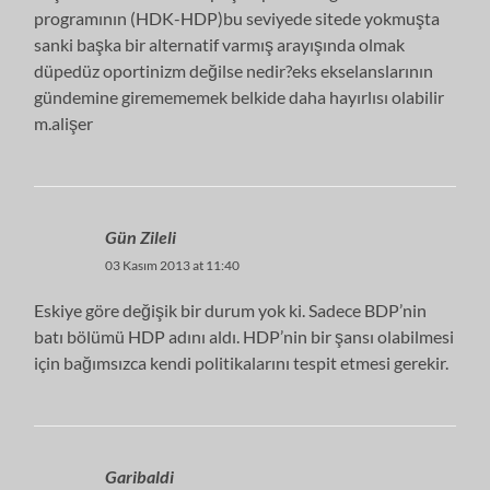
programının (HDK-HDP)bu seviyede sitede yokmuşta
sanki başka bir alternatif varmış arayışında olmak
düpedüz oportinizm değilse nedir?eks ekselanslarının
gündemine giremememek belkide daha hayırlısı olabilir
m.alişer
Gün Zileli
03 Kasım 2013 at 11:40
Eskiye göre değişik bir durum yok ki. Sadece BDP’nin
batı bölümü HDP adını aldı. HDP’nin bir şansı olabilmesi
için bağımsızca kendi politikalarını tespit etmesi gerekir.
Garibaldi