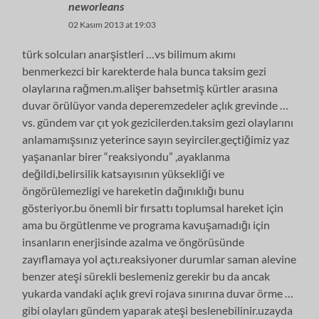
neworleans
02 Kasım 2013 at 19:03
türk solcuları anarşistleri …vs bilimum akımı
benmerkezci bir karekterde hala bunca taksim gezi
olaylarına rağmen.m.alişer bahsetmiş kürtler arasına
duvar örülüyor vanda deperemzedeler açlık grevinde …
vs. gündem var çıt yok gezicilerden.taksim gezi olaylarını
anlamamışsınız yeterince sayın seyirciler.geçtiğimiz yaz
yaşananlar birer “reaksiyondu” ,ayaklanma
değildi,belirsilik katsayısının yüksekliği ve
öngörülemezligi ve hareketin dağınıklığı bunu
gösteriyor.bu önemli bir fırsattı toplumsal hareket için
ama bu örgütlenme ve programa kavuşamadığı için
insanların enerjisinde azalma ve öngörüsünde
zayıflamaya yol açtı.reaksiyoner durumlar saman alevine
benzer ateşi sürekli beslemeniz gerekir bu da ancak
yukarda vandaki açlık grevi rojava sınırına duvar örme …
gibi olayları gündem yaparak ateşi beslenebilinir.uzayda