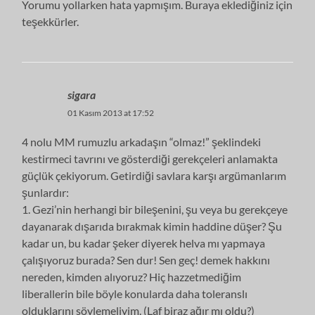
Yorumu yollarken hata yapmışım. Buraya eklediğiniz için
teşekkürler.
sigara
01 Kasım 2013 at 17:52
4 nolu MM rumuzlu arkadaşın “olmaz!” şeklindeki
kestirmeci tavrını ve gösterdiği gerekçeleri anlamakta
güçlük çekiyorum. Getirdiği savlara karşı argümanlarım
şunlardır:
1. Gezi’nin herhangi bir bileşenini, şu veya bu gerekçeye
dayanarak dışarıda bırakmak kimin haddine düşer? Şu
kadar un, bu kadar şeker diyerek helva mı yapmaya
çalışıyoruz burada? Sen dur! Sen geç! demek hakkını
nereden, kimden alıyoruz? Hiç hazzetmediğim
liberallerin bile böyle konularda daha toleranslı
olduklarını söylemeliyim. (Laf biraz ağır mı oldu?)