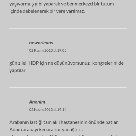
yaşıyormuş gibi yaparak ve benmerkezci bir tutum
içinde debelenerek bir yere varılmaz.
neworleans
02 Kasım 2013 at 19:05
gün zileli HDP için ne düşünüyorsunuz , kongrelerini de
yaptılar
Anonim
02 Kasım 2013 at 19:14
Arabanın lastiği tam akıl hastanesinin önünde patlar.
Adam arabayı kenara zor yanaştırır.