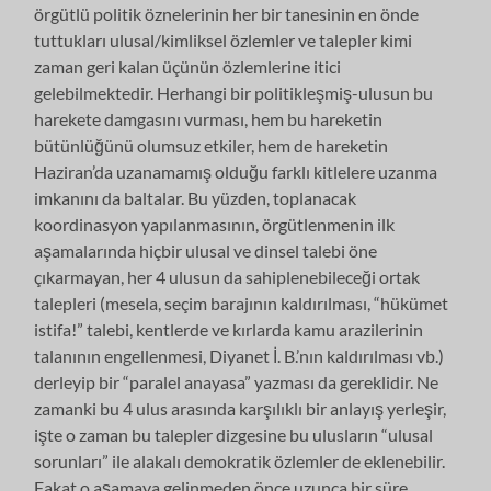
örgütlü politik öznelerinin her bir tanesinin en önde
tuttukları ulusal/kimliksel özlemler ve talepler kimi
zaman geri kalan üçünün özlemlerine itici
gelebilmektedir. Herhangi bir politikleşmiş-ulusun bu
harekete damgasını vurması, hem bu hareketin
bütünlüğünü olumsuz etkiler, hem de hareketin
Haziran’da uzanamamış olduğu farklı kitlelere uzanma
imkanını da baltalar. Bu yüzden, toplanacak
koordinasyon yapılanmasının, örgütlenmenin ilk
aşamalarında hiçbir ulusal ve dinsel talebi öne
çıkarmayan, her 4 ulusun da sahiplenebileceği ortak
talepleri (mesela, seçim barajının kaldırılması, “hükümet
istifa!” talebi, kentlerde ve kırlarda kamu arazilerinin
talanının engellenmesi, Diyanet İ. B.’nın kaldırılması vb.)
derleyip bir “paralel anayasa” yazması da gereklidir. Ne
zamanki bu 4 ulus arasında karşılıklı bir anlayış yerleşir,
işte o zaman bu talepler dizgesine bu ulusların “ulusal
sorunları” ile alakalı demokratik özlemler de eklenebilir.
Fakat o aşamaya gelinmeden önce uzunca bir süre