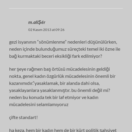
m.aliŞér
02 Kasım 2013 at 09:26
gezi isyanının “sönümlenme” nedenleri düşünülürken,
neden içinde bulunduğumuz süreçteki temel iki özne ile
bağ kurmaktaki beceri eksikliği fark edilmiyor?
her şeye rağmen baş örtüsü mücadelesinin geldiği
nokta, genel kadın özgürlük mücadelesinin önemli bir
kazanımıdır.”yasaklamak, bir alanda dahi olsa,
yasaklayanlara yasaklanmıştır. bu önemli değil mi?
neden bu konuda tek bir laf etmiyor ve kadın
mücadelesini selamlamıyoruz
çifte standart!
ha keza, hem bir kadın hem de bir kürt politik şahsiyet