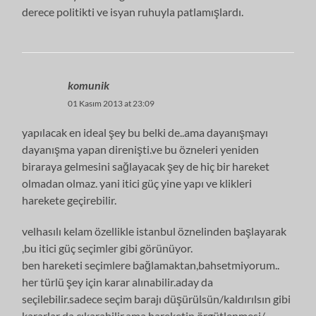
derece politikti ve isyan ruhuyla patlamışlardı.
komunik
01 Kasım 2013 at 23:09
yapılacak en ideal şey bu belki de..ama dayanışmayı
dayanışma yapan direnişti.ve bu özneleri yeniden
biraraya gelmesini sağlayacak şey de hiç bir hareket
olmadan olmaz. yani itici güç yine yapı ve klikleri
harekete geçirebilir.
velhasılı kelam özellikle istanbul öznelinden başlayarak
,bu itici güç seçimler gibi görünüyor.
ben hareketi seçimlere bağlamaktan,bahsetmiyorum..
her türlü şey için karar alınabilir.aday da
seçilebilir.sadece seçim barajı düşürülsün/kaldırılsın gibi
kararlar da çıkarabilir.ama hareketin örgütlenmesi/