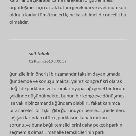
örgütleşmesi için ortak tutum gereklidir.ve evet mümkün
olduğu kadar tüm özneleri içine katabilmelidir.öncelik bu
olmalıdır.
sait tabak
02 Kasım 2013 at 00:59
ğün zilelinin önerisi bir zamandır taksim dayanışmada
ğündemde ve konuşulmakta., yalnız kongre fikri olarak
değil de parkların ve forumlarınyapacağı genel bir forum
şeklinde düşünülmekte., bunun bir kongreye dönüşmesi
ise yakın bir zamanda ğündem olabilir ., fakat kanımca
biraz aceleci bir fi,kir ğibi ğörünüyor bence.,,,,,,,nedenleri.
kış şartlarından ötürü., parklasrın kapalı mekan
sorunu.,ve buna bağlı temsilcilerini daha pekçok parkın
seçmemiş olması., mahalle temsilcilerinin park