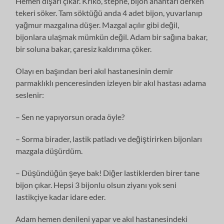
Hemen dışarı çıkar. Kriko, stepne, bijon anahtarı derken
tekeri söker. Tam söktüğü anda 4 adet bijon, yuvarlanıp
yağmur mazgalına düşer. Mazgal açılır gibi değil,
bijonlara ulaşmak mümkün değil. Adam bir sağına bakar,
bir soluna bakar, çaresiz kaldırıma çöker.
Olayı en başından beri akıl hastanesinin demir
parmaklıklı penceresinden izleyen bir akıl hastası adama
seslenir:
– Sen ne yapıyorsun orada öyle?
– Sorma birader, lastik patladı ve değiştirirken bijonları
mazgala düşürdüm.
– Düşündüğün şeye bak! Diğer lastiklerden birer tane
bijon çıkar. Hepsi 3 bijonlu olsun ziyanı yok seni
lastikçiye kadar idare eder.
Adam hemen denileni yapar ve akıl hastanesindeki