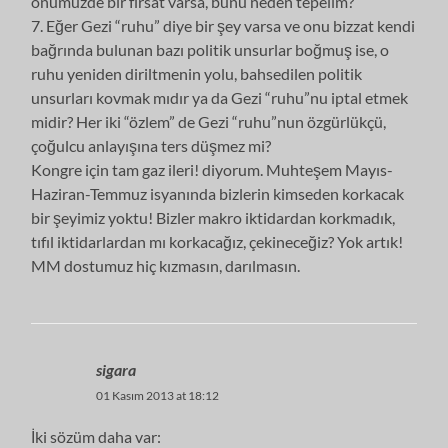
önümüzde bir fırsat varsa, bunu neden tepelim?
7. Eğer Gezi “ruhu” diye bir şey varsa ve onu bizzat kendi
bağrında bulunan bazı politik unsurlar boğmuş ise, o
ruhu yeniden diriltmenin yolu, bahsedilen politik
unsurları kovmak mıdır ya da Gezi “ruhu”nu iptal etmek
midir? Her iki “özlem” de Gezi “ruhu”nun özgürlükçü,
çoğulcu anlayışına ters düşmez mi?
Kongre için tam gaz ileri! diyorum. Muhteşem Mayıs-
Haziran-Temmuz isyanında bizlerin kimseden korkacak
bir şeyimiz yoktu! Bizler makro iktidardan korkmadık,
tıfıl iktidarlardan mı korkacağız, çekineceğiz? Yok artık!
MM dostumuz hiç kızmasın, darılmasın.
sigara
01 Kasım 2013 at 18:12
İki sözüm daha var: