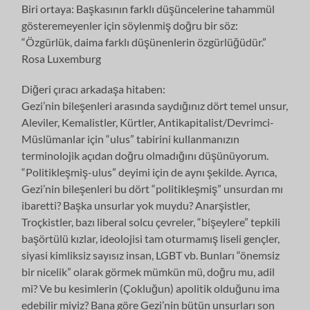
Biri ortaya: Başkasının farklı düşüncelerine tahammül
gösteremeyenler için söylenmiş doğru bir söz:
“Özgürlük, daima farklı düşünenlerin özgürlüğüdür.”
Rosa Luxemburg
Diğeri çıracı arkadaşa hitaben:
Gezi’nin bileşenleri arasında saydığınız dört temel unsur,
Aleviler, Kemalistler, Kürtler, Antikapitalist/Devrimci-
Müslümanlar için “ulus” tabirini kullanmanızın
terminolojik açıdan doğru olmadığını düşünüyorum.
“Politikleşmiş-ulus” deyimi için de aynı şekilde. Ayrıca,
Gezi’nin bileşenleri bu dört “politikleşmiş” unsurdan mı
ibaretti? Başka unsurlar yok muydu? Anarşistler,
Troçkistler, bazı liberal solcu çevreler, “bişeylere” tepkili
başörtülü kızlar, ideolojisi tam oturmamış liseli gençler,
siyasi kimliksiz sayısız insan, LGBT vb. Bunları “önemsiz
bir nicelik” olarak görmek mümkün mü, doğru mu, adil
mi? Ve bu kesimlerin (Çokluğun) apolitik olduğunu ima
edebilir miyiz? Bana göre Gezi’nin bütün unsurları son