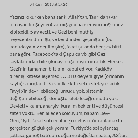
04 Kasım 2013 at 17:26
Yazınızı okurken bana sanki Allah’tan, Tanrı’dan (var
olmayan bir şeyden) varmış gibi bahsediyormuşsunuz
gibi geldi. 5 ay geçti, ve Gezi beni müthiş
heyecenlandırmıştı, ve kendimden geçmiştim (bu
konuda yalnız değilmişim), fakat şu anda her şey bitti
bana göre. Facebook’taki Çapulcu vb. gibi Gezi
sayfalarından bile çıkmayı düşünüyorum artık. Herkes
Gezi’nin tamamen bittiğini kabul ediyor. Kadıköy
direnişi kitleselleşemedi, ODTÜ de yenilgiyle (ormanın
kaybı) sonuçlandı. Kesinlikle kitlesel destek yok artık.
Tayyip’in devrilebileceği umudu yok. sistemin
değiştirilebileceği, dönüştürülebileceği umudu yok.
Devleti yıkalım, anarşiyi kuralım beklenti ve düşüncesi
zaten yoktu. Ben aileden solcuyum, babam Dev-
Genç’liydi, fakat sol cenahın şu delusion’ını anlamakta
gerçekten güçlük çekiyorum: Türkiye’de sol oylar taş
çatlasa, güneş batı’dan doğsa ve doğu’dan batsa, %3’tür.