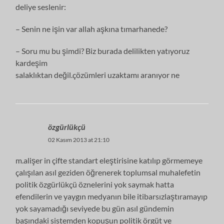
deliye seslenir:
– Senin ne işin var allah aşkına tımarhanede?
– Soru mu bu şimdi? Biz burada delilikten yatıyoruz
kardeşim
salaklıktan değil.çözümleri uzaktamı aranıyor ne
özgürlükçü
02 Kasım 2013 at 21:10
m.alişer in çifte standart eleştirisine katılıp görmemeye
çalışılan asıl geziden öğrenerek toplumsal muhalefetin
politik özgürlükçü öznelerini yok saymak hatta
efendilerin ve yaygın medyanın bile itibarsızlaştıramayıp
yok sayamadığı seviyede bu gün asıl gündemin
başındaki sistemden kopuşun politik örgüt ve