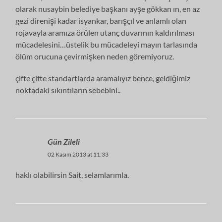
olarak nusaybin belediye başkanı ayşe gökkan ın, en az
gezi direnişi kadar isyankar, barışçıl ve anlamlı olan
rojavayla aramıza örülen utanç duvarının kaldırılması
mücadelesini…üstelik bu mücadeleyi mayın tarlasında
ölüm orucuna çevirmişken neden göremiyoruz.
çifte çifte standartlarda aramalıyız bence, geldiğimiz
noktadaki sıkıntıların sebebini..
Gün Zileli
02 Kasım 2013 at 11:33
haklı olabilirsin Sait, selamlarımla.