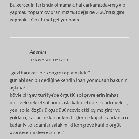
Bu gerçeğin farkında olmamak, halk arkamızdaymış gibi
yapmak, toplam oy oranımız %3 değil de %30’muş gibi
yapmak… Çok tuhaf geliyor bana.
Anonim
07 Kasım 2013 at 12:13
“gezi hareketi bir kongre toplamalıdır”
gün abi sen bu dediğine kendin inanıyor musun bakunin
aşkına?
böyle bir şey, türkiye’de örgütlü sol çevrelerin imhası
olur. geleneksel sol bunu asla kabul etmez. kendi üyeleri,
yeni solla, özgürlükçü düşünceyle etkileşime girer ve
yoldan çıkarlar. ne kadar kendi içlerine kapalı kalırlarsa o
kadar iyi. o adamlar salak mı ki kongreye katılıp örgüt
otoritelerini devretsinler?