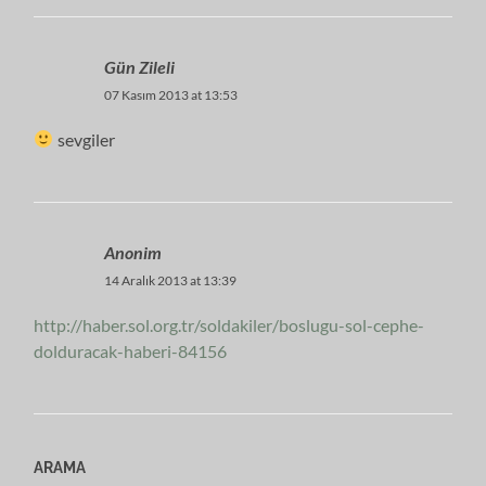
Gün Zileli
07 Kasım 2013 at 13:53
sevgiler
Anonim
14 Aralık 2013 at 13:39
http://haber.sol.org.tr/soldakiler/boslugu-sol-cephe-
dolduracak-haberi-84156
ARAMA