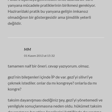
yanyana mücadele pratiklerinin birikmesi gerekiyor.
Haziran’daki pratik bu yanyana gelişin imkansız
olmadığının bir göstergesidir ama şimdilik yeterli
değildir.
MM
01 Kasım 2013 at 15:32
tamamen naif bir öneri. cevap yazıyorum. olmaz.
gezi’nin bileşenleri içinde İP de var. gezi’yi silivri’ye
çekmek istediler. onlar da mı kongreye? onlarla da mı
kongre?
taksim dayanışması dediğiniz şey, gezi’yi yönetemedi ve
yenilgiyle sonuçlanmasına neden oldu. hükümet taksim
dayanışması heyetine önerilerini ilettiğinde dayanışma