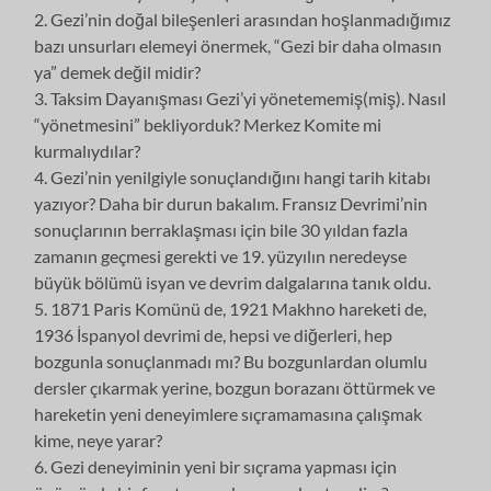
2. Gezi’nin doğal bileşenleri arasından hoşlanmadığımız
bazı unsurları elemeyi önermek, “Gezi bir daha olmasın
ya” demek değil midir?
3. Taksim Dayanışması Gezi’yi yönetememiş(miş). Nasıl
“yönetmesini” bekliyorduk? Merkez Komite mi
kurmalıydılar?
4. Gezi’nin yenilgiyle sonuçlandığını hangi tarih kitabı
yazıyor? Daha bir durun bakalım. Fransız Devrimi’nin
sonuçlarının berraklaşması için bile 30 yıldan fazla
zamanın geçmesi gerekti ve 19. yüzyılın neredeyse
büyük bölümü isyan ve devrim dalgalarına tanık oldu.
5. 1871 Paris Komünü de, 1921 Makhno hareketi de,
1936 İspanyol devrimi de, hepsi ve diğerleri, hep
bozgunla sonuçlanmadı mı? Bu bozgunlardan olumlu
dersler çıkarmak yerine, bozgun borazanı öttürmek ve
hareketin yeni deneyimlere sıçramamasına çalışmak
kime, neye yarar?
6. Gezi deneyiminin yeni bir sıçrama yapması için