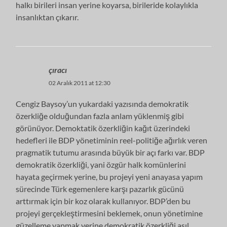
halkı birileri insan yerine koyarsa, birileride kolaylıkla
insanlıktan çıkarır.
çıracı
02 Aralık 2011 at 12:30
Cengiz Baysoy’un yukardaki yazısında demokratik
özerkliğe olduğundan fazla anlam yüklenmiş gibi
görünüyor. Demoktatik özerkliğin kağıt üzerindeki
hedefleri ile BDP yönetiminin reel-politiğe ağırlık veren
pragmatik tutumu arasında büyük bir açı farkı var. BDP
demokratik özerkliği, yani özgür halk komünlerini
hayata geçirmek yerine, bu projeyi yeni anayasa yapım
sürecinde Türk egemenlere karşı pazarlık gücünü
arttırmak için bir koz olarak kullanıyor. BDP’den bu
projeyi gerçekleştirmesini beklemek, onun yönetimine
güzelleme yapmak yerine demokratik özerkliği asıl