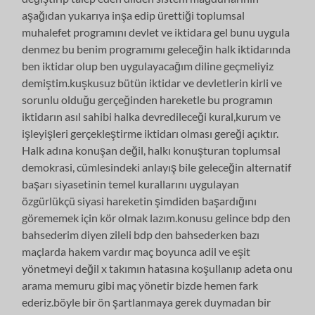
aşağıdan yukarıya inşa edip ürettiği toplumsal
muhalefet programını devlet ve iktidara gel bunu uygula
denmez bu benim programımı geleceğin halk iktidarında
ben iktidar olup ben uygulayacağım diline geçmeliyiz
demiştim.kuşkusuz bütün iktidar ve devletlerin kirli ve
sorunlu olduğu gerçeğinden hareketle bu programın
iktidarın asıl sahibi halka devredileceği kural,kurum ve
işleyişleri gerçekleştirme iktidarı olması gereği açıktır.
Halk adına konuşan değil, halkı konuşturan toplumsal
demokrasi, cümlesindeki anlayış bile geleceğin alternatif
başarı siyasetinin temel kurallarını uygulayan
özgürlükçü siyasi hareketin şimdiden başardığını
görememek için kör olmak lazım.konusu gelince bdp den
bahsederim diyen zileli bdp den bahsederken bazı
maçlarda hakem vardır maç boyunca adil ve eşit
yönetmeyi değil x takımın hatasına koşullanıp adeta onu
arama memuru gibi maç yönetir bizde hemen fark
ederiz.böyle bir ön şartlanmaya gerek duymadan bir