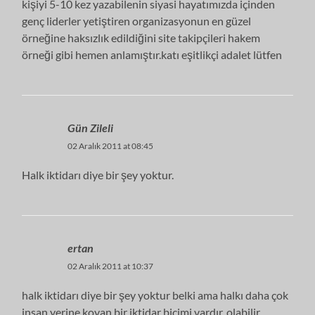
kişiyi 5-10 kez yazabilenin siyasi hayatımızda içinden
genç liderler yetiştiren organizasyonun en güzel
örneğine haksızlık edildiğini site takipçileri hakem
örneği gibi hemen anlamıştır.katı eşitlikçi adalet lütfen
Gün Zileli
02 Aralık 2011 at 08:45
Halk iktidarı diye bir şey yoktur.
ertan
02 Aralık 2011 at 10:37
halk iktidarı diye bir şey yoktur belki ama halkı daha çok
insan yerine koyan bir iktidar biçimi vardır, olabilir.