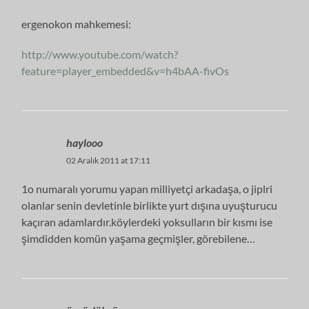
ergenokon mahkemesi:
http://www.youtube.com/watch?
feature=player_embedded&v=h4bAA-fivOs
haylooo
02 Aralık 2011 at 17:11
1o numaralı yorumu yapan milliyetçi arkadaşa, o jiplri
olanlar senin devletinle birlikte yurt dışına uyuşturucu
kaçıran adamlardır.köylerdeki yoksulların bir kısmı ise
şimdidden komün yaşama geçmişler, görebilene…