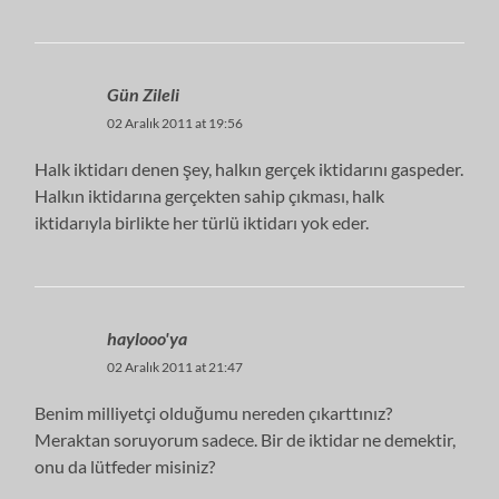
Gün Zileli
02 Aralık 2011 at 19:56
Halk iktidarı denen şey, halkın gerçek iktidarını gaspeder.
Halkın iktidarına gerçekten sahip çıkması, halk
iktidarıyla birlikte her türlü iktidarı yok eder.
haylooo'ya
02 Aralık 2011 at 21:47
Benim milliyetçi olduğumu nereden çıkarttınız?
Meraktan soruyorum sadece. Bir de iktidar ne demektir,
onu da lütfeder misiniz?