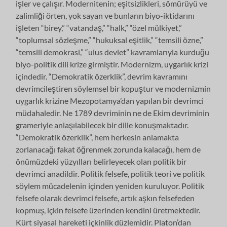
işler ve çalışır. Modernitenin; eşitsizlikleri, sömürüyü ve
zalimliği örten, yok sayan ve bunların biyo-iktidarını
işleten “birey,” “vatandaş,” “halk,” “özel mülkiyet,”
“toplumsal sözleşme,” “hukuksal eşitlik,” “temsili özne,”
“temsili demokrasi,” “ulus devlet” kavramlarıyla kurduğu
biyo-politik dili krize girmiştir. Modernizm, uygarlık krizi
içindedir. “Demokratik özerklik”, devrim kavramını
devrimcileştiren söylemsel bir kopuştur ve modernizmin
uygarlık krizine Mezopotamya’dan yapılan bir devrimci
müdahaledir. Ne 1789 devriminin ne de Ekim devriminin
grameriyle anlaşılabilecek bir dille konuşmaktadır.
“Demokratik özerklik”, hem herkesin anlamakta
zorlanacağı fakat öğrenmek zorunda kalacağı, hem de
önümüzdeki yüzyılları belirleyecek olan politik bir
devrimci anadildir. Politik felsefe, politik teori ve politik
söylem mücadelenin içinden yeniden kuruluyor. Politik
felsefe olarak devrimci felsefe, artık aşkın felsefeden
kopmuş, içkin felsefe üzerinden kendini üretmektedir.
Kürt siyasal hareketi içkinlik düzlemidir. Platon’dan