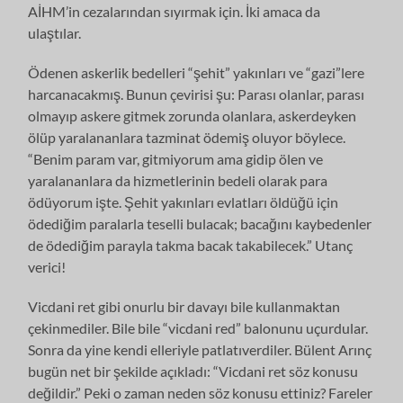
AİHM’in cezalarından sıyırmak için. İki amaca da
ulaştılar.
Ödenen askerlik bedelleri “şehit” yakınları ve “gazi”lere
harcanacakmış. Bunun çevirisi şu: Parası olanlar, parası
olmayıp askere gitmek zorunda olanlara, askerdeyken
ölüp yaralananlara tazminat ödemiş oluyor böylece.
“Benim param var, gitmiyorum ama gidip ölen ve
yaralananlara da hizmetlerinin bedeli olarak para
ödüyorum işte. Şehit yakınları evlatları öldüğü için
ödediğim paralarla teselli bulacak; bacağını kaybedenler
de ödediğim parayla takma bacak takabilecek.” Utanç
verici!
Vicdani ret gibi onurlu bir davayı bile kullanmaktan
çekinmediler. Bile bile “vicdani red” balonunu uçurdular.
Sonra da yine kendi elleriyle patlatıverdiler. Bülent Arınç
bugün net bir şekilde açıkladı: “Vicdani ret söz konusu
değildir.” Peki o zaman neden söz konusu ettiniz? Fareler