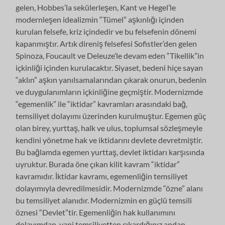
gelen, Hobbes’la sekülerleşen, Kant ve Hegel’le
modernleşen idealizmin “Tümel” aşkınlığı içinden
kurulan felsefe, kriz içindedir ve bu felsefenin dönemi
kapanmıştır. Artık direniş felsefesi Sofistler’den gelen
Spinoza, Foucault ve Deleuze’le devam eden “Tikellik”in
içkinliği içinden kurulacaktır. Siyaset, bedeni hiçe sayan
“aklın” aşkın yanılsamalarından çıkarak onurun, bedenin
ve duygulanımların içkinliğine geçmiştir. Modernizmde
“egemenlik” ile “iktidar” kavramları arasındaki bağ,
temsiliyet dolayımı üzerinden kurulmuştur. Egemen güç
olan birey, yurttaş, halk ve ulus, toplumsal sözleşmeyle
kendini yönetme hak ve iktidarını devlete devretmiştir.
Bu bağlamda egemen yurttaş, devlet iktidarı karşısında
uyruktur. Burada öne çıkan kilit kavram “iktidar”
kavramıdır. İktidar kavramı, egemenliğin temsiliyet
dolayımıyla devredilmesidir. Modernizmde “özne” alanı
bu temsiliyet alanıdır. Modernizmin en güçlü temsili
öznesi “Devlet”tir. Egemenliğin hak kullanımını
dolayımdan, yani temsiliyetten çıkardığınız andan