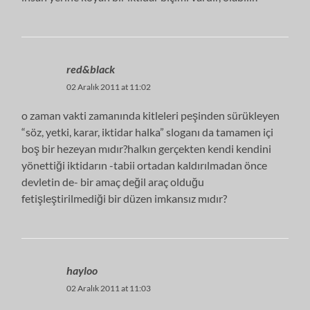
red&black
02 Aralık 2011 at 11:02
o zaman vakti zamanında kitleleri peşinden sürükleyen
“söz, yetki, karar, iktidar halka” sloganı da tamamen içi
boş bir hezeyan mıdır?halkın gerçekten kendi kendini
yönettiği iktidarın -tabii ortadan kaldırılmadan önce
devletin de- bir amaç değil araç olduğu
fetişleştirilmediği bir düzen imkansız mıdır?
hayloo
02 Aralık 2011 at 11:03