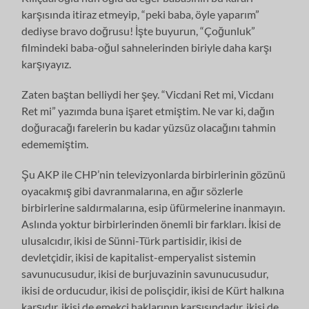
karşısında itiraz etmeyip, “peki baba, öyle yaparım”
dediyse bravo doğrusu! İşte buyurun, “Çoğunluk”
filmindeki baba-oğul sahnelerinden biriyle daha karşı
karşıyayız.
Zaten baştan belliydi her şey. “Vicdani Ret mi, Vicdanı
Ret mi” yazımda buna işaret etmiştim. Ne var ki, dağın
doğuracağı farelerin bu kadar yüzsüz olacağını tahmin
edememiştim.
Şu AKP ile CHP’nin televizyonlarda birbirlerinin gözünü
oyacakmış gibi davranmalarına, en ağır sözlerle
birbirlerine saldırmalarına, esip üfürmelerine inanmayın.
Aslında yoktur birbirlerinden önemli bir farkları. İkisi de
ulusalcıdır, ikisi de Sünni-Türk partisidir, ikisi de
devletçidir, ikisi de kapitalist-emperyalist sistemin
savunucusudur, ikisi de burjuvazinin savunucusudur,
ikisi de orducudur, ikisi de polisçidir, ikisi de Kürt halkına
karşıdır, ikisi de emekçi haklarının karşısındadır, ikisi de