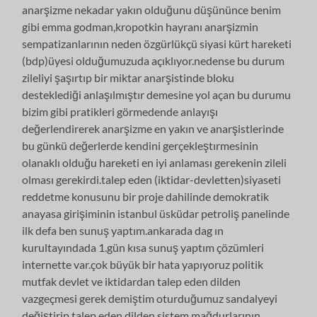
anarşizme nekadar yakın olduğunu düşününce benim
gibi emma godman,kropotkin hayranı anarşizmin
sempatizanlarının neden özgürlükçü siyasi kürt hareketi
(bdp)üyesi olduğumuzuda açıklıyor.nedense bu durum
zileliyi şaşırtıp bir miktar anarşistinde bloku
desteklediği anlaşılmıştır demesine yol açan bu durumu
bizim gibi pratikleri görmedende anlayışı
değerlendirerek anarşizme en yakın ve anarşistlerinde
bu günkü değerlerde kendini gerçekleştırmesinin
olanaklı olduğu hareketi en iyi anlaması gerekenin zileli
olması gerekirdi.talep eden (iktidar-devletten)siyaseti
reddetme konusunu bir proje dahilinde demokratik
anayasa girişiminin istanbul üsküdar petroliş panelinde
ilk defa ben sunuş yaptım.ankarada dag ın
kurultayındada 1.gün kısa sunuş yaptım çözümleri
internette var.çok büyük bir hata yapıyoruz politik
mutfak devlet ve iktidardan talep eden dilden
vazgeçmesi gerek demiştim oturduğumuz sandalyeyi
değiştirip talep eden dilden sistem mağdurlarının