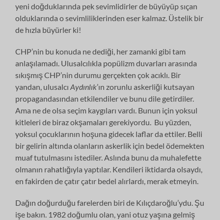
yeni doğduklarında pek sevimlidirler de büyüyüp sıçan
olduklarında o sevimliliklerinden eser kalmaz. Üstelik bir
de hızla büyürler ki!
CHP’nin bu konuda ne dediği, her zamanki gibi tam
anlaşılamadı. Ulusalcılıkla popülizm duvarları arasında
sıkışmış CHP’nin durumu gerçekten çok acıklı. Bir
yandan, ulusalcı
Aydınlık
’ın zorunlu askerliği kutsayan
propagandasından etkilendiler ve bunu dile getirdiler.
Ama ne de olsa seçim kaygıları vardı. Bunun için yoksul
kitleleri de biraz okşamaları gerekiyordu. Bu yüzden,
yoksul çocuklarının hoşuna gidecek laflar da ettiler. Belli
bir gelirin altında olanların askerlik için bedel ödemekten
muaf tutulmasını istediler. Aslında bunu da muhalefette
olmanın rahatlığıyla yaptılar. Kendileri iktidarda olsaydı,
en fakirden de çatır çatır bedel alırlardı, merak etmeyin.
Dağın doğurduğu farelerden biri de Kılıçdaroğlu’ydu. Şu
işe bakın. 1982 doğumlu olan, yani otuz yaşına gelmiş