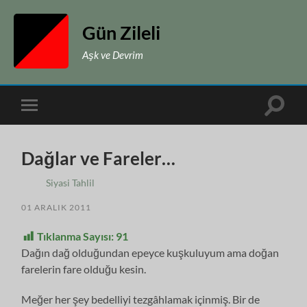
Gün Zileli
Aşk ve Devrim
Toggle
Toggle
search
mobile
field
menu
Dağlar ve Fareler…
Siyasi Tahlil
01 ARALIK 2011
Tıklanma Sayısı:
91
Dağın dağ olduğundan epeyce kuşkuluyum ama doğan
farelerin fare olduğu kesin.
Meğer her şey bedelliyi tezgâhlamak içinmiş. Bir de