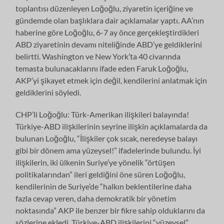
toplantısı düzenleyen Loğoğlu, ziyaretin içeriğine ve
gündemde olan başlıklara dair açıklamalar yaptı. AA’nın
haberine göre Loğoğlu, 6-7 ay önce gerçekleştirdikleri
ABD ziyaretinin devamı niteliğinde ABD’ye geldiklerini
belirtti. Washington ve New York’ta 40 civarında
temasta bulunacaklarını ifade eden Faruk Loğoğlu,
AKP’yi şikayet etmek için değil, kendilerini anlatmak için
geldiklerini söyledi.
CHP’li Loğoğlu: Türk-Amerikan ilişkileri balayında!
Türkiye-ABD ilişkilerinin seyrine ilişkin açıklamalarda da
bulunan Loğoğlu, “İlişkiler çok sıcak, neredeyse balayı
gibi bir dönem ama yüzeysel!” ifadelerinde bulundu. İyi
ilişkilerin, iki ülkenin Suriye’ye yönelik “örtüşen
politikalarından” ileri geldiğini öne süren Loğoğlu,
kendilerinin de Suriye’de “halkın beklentilerine daha
fazla cevap veren, daha demokratik bir yönetim
noktasında” AKP ile benzer bir fikre sahip olduklarını da
sözlerine ekledi. Türkiye-ABD ilişkilerini “yüzeysel”