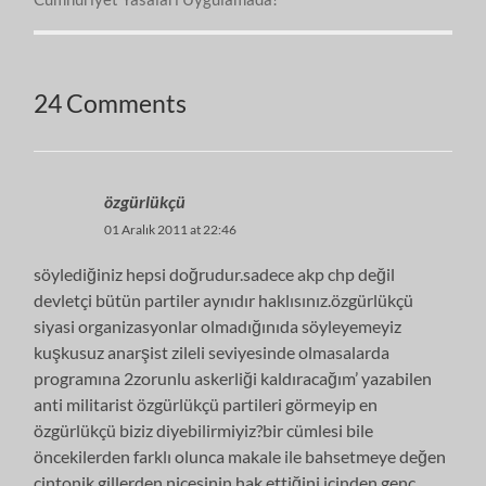
24 Comments
özgürlükçü
01 Aralık 2011 at 22:46
söylediğiniz hepsi doğrudur.sadece akp chp değil
devletçi bütün partiler aynıdır haklısınız.özgürlükçü
siyasi organizasyonlar olmadığınıda söyleyemeyiz
kuşkusuz anarşist zileli seviyesinde olmasalarda
programına 2zorunlu askerliği kaldıracağım’ yazabilen
anti militarist özgürlükçü partileri görmeyip en
özgürlükçü biziz diyebilirmiyiz?bir cümlesi bile
öncekilerden farklı olunca makale ile bahsetmeye değen
cintonik gillerden nicesinin hak ettiğini içinden genç