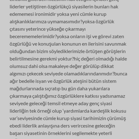
liderler yetiştiren özgürlükçü siyasilerin bunları hak
edememesi ironimidir yoksa yeni cümle kurup
alışkanlıklarımıza uymamasımıdır?yoksa özgürlük
çıtasını yeterince yükseğe çıkarmayı
becerememelerimidir?yoksa onların işi ve görevi zaten
özgürlüğü ve konuşulan konunun en ilerisini savunmak
olduğundan bizim söylediklerimizle örtüşen görüşlerin
belirtilmesine gerekmi yoktur?hiç değeri olmadığı halde
olumsuz dahi olsa makaleye değer görülüp dikkat
algımızı çekecek seviyede olamadıklarındanmıdır?bunca
ağır bedelle isyan ve özgürlük ateşini bütün sistem
mağdurlarınada sıçratıp bu gün daha yukarılara
çıkarmaya çalıştığımız özgürlüklere katkısı yadsınamaz
seviyede geleceği temsil etmeye aday genç siyasi
liderliğin tek örneği olup ‘yardımlarda kardeşlik kokusu
var’seviyesinde cümle kurup siyasi tarihimizin çürümüş
ebedi liderlik anlayışına ders verircesine geleceğin
başarı siyasetinin örneklerini segilemekte yeterli