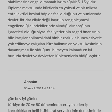
olabilmesine engel olmamak lazım.ağalık,5-15 yıldız
lüpleme mevzuunda kürtlerin en yoksul ve bir miktar
entellektüel kesimi bdp de faal olduğunu ve bunlarında
devlet-iktidar eliyle değil kayrılıp zenginleşmesi
engellendiği elindekilerinde alındığı alınacağının
işaretleri olduğu siyasi faaliyetlerinin asgari finansının
bile karşılanabilmesi dahi binbir zorlukla bunca eziyetle
yok edilmeye çalışılan kürt halkının en yoksul kesiminin
dayanışması ile olduğunu bilmeyen kalmadı en iyi
bunuda devlet ve devletten lüplenenlerin bidiği açıktır
Anonim
03 Aralık 2011 at 11:14
gün bey iyi günler,
türkiye de 70 ve 80 döneminde cerayan eden iç
karışıklıkların belli istihbarat servislerinin denetiminde