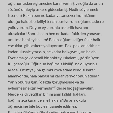
oğlunun askere gitmesine karar vermiş ve oğlu da onun
sözünü dinleyip askere gidecekmiş. Nedir söylenmek
istenen? Bakın ben ne kadar vatanseverim, imkânım
olduğu halde bedelliyi tercih etmiyorum, oğlumu askere
yolluyorum. Duyun ey zorunlu askerlik hayranı
ulusalcılar! Sonra bakın ben ne kadar fakirden yanayım,
unutma beni ey halkım! Bakın, oğlumu diğer fakir halk
çocukları gibi askere yolluyorum. Peki peki anladık, ne
kadar ulusalcıymışsın, ne kadar halkçıymışsın be abi.
Evet ama çok önemli bir noktayı ıskalamış görünüyor
Kılıçdaroğlu. Oğlunun bağımsız kişiliği ne oluyor bu
arada? Otuz yaşına gelmiş koca adam kendisi karar
alamıyor da, hâlâ babası mı karar veriyor onun adına?
Yarın öbürsü gün, ”o kızla görüşmesine ya da
evlenmesine izin vermedim” derse hiç şaşmayalım.
Nerde kaldı yetişkin bir insanın kişilik hakları,
bağımsızca karar verme hakları? Bir ana okulu
öğrencisine bile böyle muamele edilmez.
Kılıçdaroğlu’nun oğlu da eğer babasının bu kararı