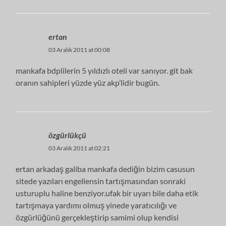
ertan
03 Aralık 2011 at 00:08
mankafa bdplilerin 5 yıldızlı oteli var sanıyor. git bak
oranın sahipleri yüzde yüz akp’lidir bugün.
özgürlükçü
03 Aralık 2011 at 02:21
ertan arkadaş galiba mankafa dediğin bizim casusun
sitede yazıları engellensin tartışmasından sonraki
usturuplu haline benziyor.ufak bir uyarı bile daha etik
tartışmaya yardımı olmuş yinede yaratıcılığı ve
özgürlüğünü gerçekleştirip samimi olup kendisi