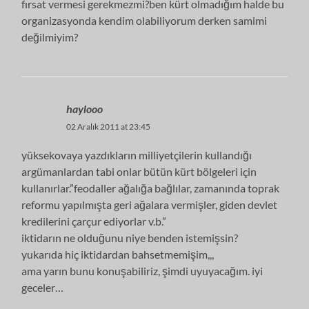
fırsat vermesi gerekmezmi?ben kürt olmadığım halde bu
organizasyonda kendim olabiliyorum derken samimi
değilmiyim?
haylooo
02 Aralık 2011 at 23:45
yüksekovaya yazdıkların milliyetçilerin kullandığı
argümanlardan tabi onlar bütün kürt bölgeleri için
kullanırlar.”feodaller ağalığa bağlılar, zamanında toprak
reformu yapılmışta geri ağalara vermişler, giden devlet
kredilerini çarçur ediyorlar v.b.”
iktidarın ne olduğunu niye benden istemişsin?
yukarıda hiç iktidardan bahsetmemişim,,,
ama yarın bunu konuşabiliriz, şimdi uyuyacağım. iyi
geceler…