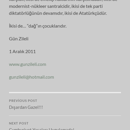
modernist-nükleer santralcidir, ikisi de tek parti
diktatörlüğünün devamıdır, ikisi de Atatürkçüdür.
İkisi de… “dağ”ın çocuklarıdır.
Gün Zileli
1 Aralık 2011
www.gunzileli.com
gunzileli@hotmail.com
PREVIOUS POST
Dışardan Gazel!!!
NEXT POST
Cumhuriyet Yasaları Uygulamada!