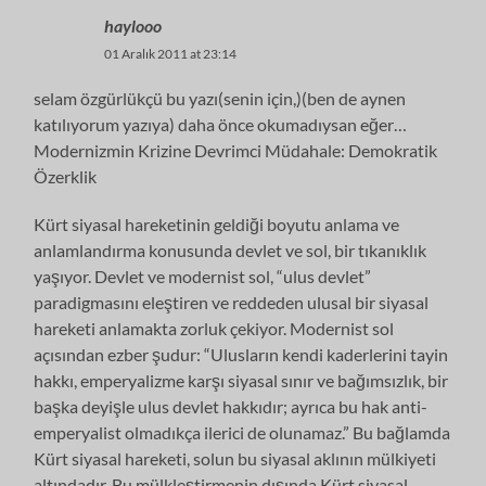
haylooo
01 Aralık 2011 at 23:14
selam özgürlükçü bu yazı(senin için,)(ben de aynen
katılıyorum yazıya) daha önce okumadıysan eğer…
Modernizmin Krizine Devrimci Müdahale: Demokratik
Özerklik
Kürt siyasal hareketinin geldiği boyutu anlama ve
anlamlandırma konusunda devlet ve sol, bir tıkanıklık
yaşıyor. Devlet ve modernist sol, “ulus devlet”
paradigmasını eleştiren ve reddeden ulusal bir siyasal
hareketi anlamakta zorluk çekiyor. Modernist sol
açısından ezber şudur: “Ulusların kendi kaderlerini tayin
hakkı, emperyalizme karşı siyasal sınır ve bağımsızlık, bir
başka deyişle ulus devlet hakkıdır; ayrıca bu hak anti-
emperyalist olmadıkça ilerici de olunamaz.” Bu bağlamda
Kürt siyasal hareketi, solun bu siyasal aklının mülkiyeti
altındadır. Bu mülkleştirmenin dışında Kürt siyasal