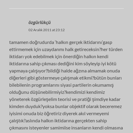
özgürlükçü
02 Aralık 2011 at 23:12
tamamen doğrudurda ‘halkın gerçek iktidarını’gasp
ettirmemek için uzaydanmı halk getireceksin?her türden
iktidarı yok edebilmek için önerdiğin halkın kendi
iktidarına sahip çıkması dediğini kim söyleyip iyi kötü
yapmaya çalışıyor?bildiği halde ağzına almamak onuda
diğerleri gibi göstermeye çalışmak etikmi?bütün bunları
bilebilenin programlarını siyasi partilerin okumamış
olduğunu düşünebilirmiyiz?kendimizi kendimiz
yöneterek özgürleşelim teorisi ve pratiği şimdiye kadar
kimden duyduk?yoksa bunlar objektif olarak beceremez
iyisimi onuda biz öğretiriz diyerek akıl vermeyemi
çalıştık?aslında halkın iktidarına gerçekten sahip
çıkmasını isteyenler samimiise insanların kendi olmasına