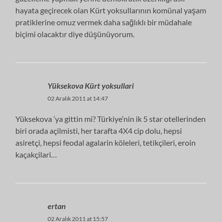
hayata geçirecek olan Kürt yoksullarının komünal yaşam
pratiklerine omuz vermek daha sağlıklı bir müdahale
biçimi olacaktır diye düşünüyorum.
Yüksekova Kürt yoksullari
02 Aralık 2011 at 14:47
Yüksekova ‘ya gittin mi? Türkiye’nin ik 5 star otellerinden
biri orada açilmisti, her tarafta 4X4 cip dolu, hepsi
asiretçi, hepsi feodal agalarin köleleri, tetikçileri, eroin
kaçakçilari…
ertan
02 Aralık 2011 at 15:57