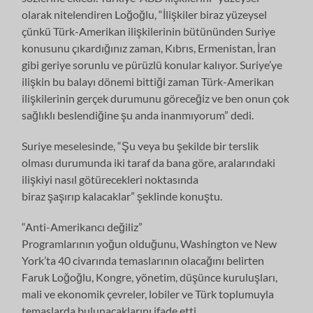
olarak nitelendiren Loğoğlu, “İlişkiler biraz yüzeysel
çünkü Türk-Amerikan ilişkilerinin bütününden Suriye
konusunu çıkardığınız zaman, Kıbrıs, Ermenistan, İran
gibi geriye sorunlu ve pürüzlü konular kalıyor. Suriye’ye
ilişkin bu balayı dönemi bittiği zaman Türk-Amerikan
ilişkilerinin gerçek durumunu göreceğiz ve ben onun çok
sağlıklı beslendiğine şu anda inanmıyorum” dedi.
Suriye meselesinde, “Şu veya bu şekilde bir terslik
olması durumunda iki taraf da bana göre, aralarındaki
ilişkiyi nasıl götürecekleri noktasında
biraz şaşırıp kalacaklar” şeklinde konuştu.
“Anti-Amerikancı değiliz”
Programlarının yoğun olduğunu, Washington ve New
York’ta 40 civarında temaslarının olacağını belirten
Faruk Loğoğlu, Kongre, yönetim, düşünce kuruluşları,
mali ve ekonomik çevreler, lobiler ve Türk toplumuyla
temaslarda bulunacaklarını ifade etti.