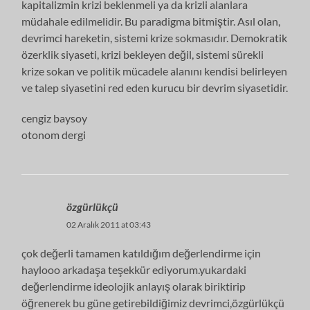
kapitalizmin krizi beklenmeli ya da krizli alanlara
müdahale edilmelidir. Bu paradigma bitmiştir. Asıl olan,
devrimci hareketin, sistemi krize sokmasıdır. Demokratik
özerklik siyaseti, krizi bekleyen değil, sistemi sürekli
krize sokan ve politik mücadele alanını kendisi belirleyen
ve talep siyasetini red eden kurucu bir devrim siyasetidir.
cengiz baysoy
otonom dergi
özgürlükçü
02 Aralık 2011 at 03:43
çok değerli tamamen katıldığım değerlendirme için
haylooo arkadaşa teşekkür ediyorum.yukardaki
değerlendirme ideolojik anlayış olarak biriktirip
öğrenerek bu güne getirebildiğimiz devrimci,özgürlükçü