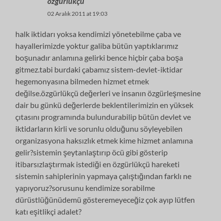
özgürlükçü
02 Aralık 2011 at 19:03
halk iktidarı yoksa kendimizi yönetebilme çaba ve
hayallerimizde yoktur galiba bütün yaptıklarımız
boşunadır anlamına gelirki bence hiçbir çaba boşa
gitmez.tabi burdaki çabamız sistem-devlet-iktidar
hegemonyasına bilmeden hizmet etmek
değilse.özgürlükçü değerleri ve insanın özgürleşmesine
dair bu günkü değerlerde beklentilerimizin en yüksek
çıtasını programında bulundurabilip bütün devlet ve
iktidarların kirli ve sorunlu olduğunu söyleyebilen
organizasyona haksızlık etmek kime hizmet anlamına
gelir?sistemin şeytanlaştırıp öcü gibi gösterip
itibarsızlaştırmak istediği en özgürlükçü hareketi
sistemin sahiplerinin yapmaya çalıştığından farklı ne
yapıyoruz?sorusunu kendimize sorabilme
dürüstlüğünüdemü gösteremeyeceğiz çok ayıp lütfen
katı eşitlikçi adalet?