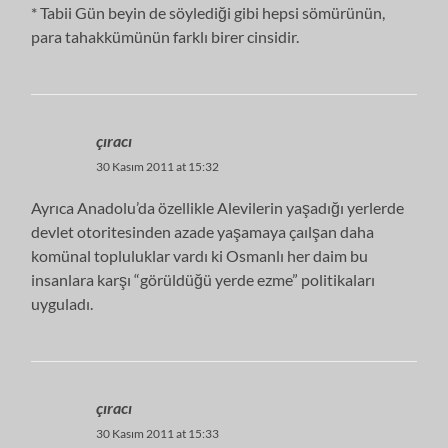
* Tabii Gün beyin de söylediği gibi hepsi sömürünün,
para tahakkümünün farklı birer cinsidir.
çıracı
30 Kasım 2011 at 15:32
Ayrıca Anadolu’da özellikle Alevilerin yaşadığı yerlerde
devlet otoritesinden azade yaşamaya çaılşan daha
komünal topluluklar vardı ki Osmanlı her daim bu
insanlara karşı “görüldüğü yerde ezme” politikaları
uyguladı.
çıracı
30 Kasım 2011 at 15:33