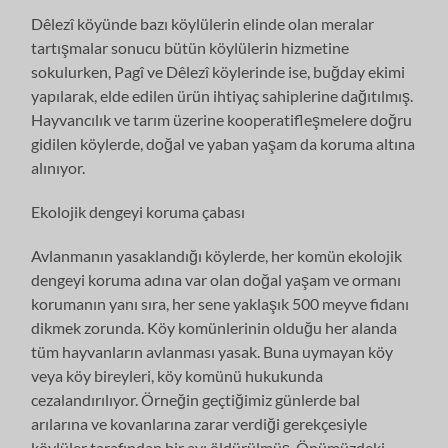
Dêlezî köyünde bazı köylülerin elinde olan meralar
tartışmalar sonucu bütün köylülerin hizmetine
sokulurken, Pagî ve Dêlezî köylerinde ise, buğday ekimi
yapılarak, elde edilen ürün ihtiyaç sahiplerine dağıtılmış.
Hayvancılık ve tarım üzerine kooperatifleşmelere doğru
gidilen köylerde, doğal ve yaban yaşam da koruma altına
alınıyor.
Ekolojik dengeyi koruma çabası
Avlanmanın yasaklandığı köylerde, her komün ekolojik
dengeyi koruma adına var olan doğal yaşam ve ormanı
korumanın yanı sıra, her sene yaklaşık 500 meyve fidanı
dikmek zorunda. Köy komünlerinin olduğu her alanda
tüm hayvanların avlanması yasak. Buna uymayan köy
veya köy bireyleri, köy komünü hukukunda
cezalandırılıyor. Örneğin geçtiğimiz günlerde bal
arılarına ve kovanlarına zarar verdiği gerekçesiyle
köylüler tarafından bir ayı öldürülmüş. Önümüzdeki