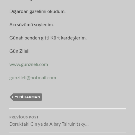
Dışardan gazelimi okudum.
Acı sözümü söyledim.
Günah benden gitti Kürt kardeşlerim.
Gün Zileli
www.gunzileli.com
gunzileli@hotmail.com
YENI HARMAN
PREVIOUS POST
Doruktaki Cin ya da Albay Tsirulnitsky…