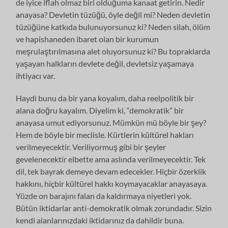
de iyice iflah olmaz biri olduğuma kanaat getirin. Nedir
anayasa? Devletin tüzüğü, öyle değil mi? Neden devletin
tüzüğüne katkıda bulunuyorsunuz ki? Neden silah, ölüm
ve hapishaneden ibaret olan bir kurumun
meşrulaştırılmasına alet oluyorsunuz ki? Bu topraklarda
yaşayan halkların devlete değil, devletsiz yaşamaya
ihtiyacı var.
Haydi bunu da bir yana koyalım, daha reelpolitik bir
alana doğru kayalım. Diyelim ki, “demokratik” bir
anayasa umut ediyorsunuz. Mümkün mü böyle bir şey?
Hem de böyle bir meclisle. Kürtlerin kültürel hakları
verilmeyecektir. Veriliyormuş gibi bir şeyler
gevelenecektir elbette ama aslında verilmeyecektir. Tek
dil, tek bayrak demeye devam edecekler. Hiçbir özerklik
hakkını, hiçbir kültürel hakkı koymayacaklar anayasaya.
Yüzde on barajını falan da kaldırmaya niyetleri yok.
Bütün iktidarlar anti-demokratik olmak zorundadır. Sizin
kendi alanlarınızdaki iktidarınız da dahildir buna.