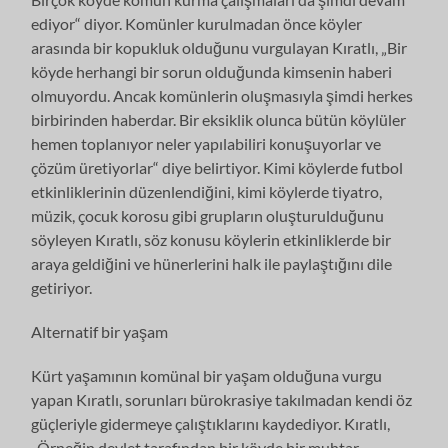
ediyor“ diyor. Komünler kurulmadan önce köyler
arasında bir kopukluk olduğunu vurgulayan Kıratlı, „Bir
köyde herhangi bir sorun olduğunda kimsenin haberi
olmuyordu. Ancak komünlerin oluşmasıyla şimdi herkes
birbirinden haberdar. Bir eksiklik olunca bütün köylüler
hemen toplanıyor neler yapılabiliri konuşuyorlar ve
çözüm üretiyorlar“ diye belirtiyor. Kimi köylerde futbol
etkinliklerinin düzenlendiğini, kimi köylerde tiyatro,
müzik, çocuk korosu gibi grupların oluşturulduğunu
söyleyen Kıratlı, söz konusu köylerin etkinliklerde bir
araya geldiğini ve hünerlerini halk ile paylaştığını dile
getiriyor.
Alternatif bir yaşam
Kürt yaşamının komünal bir yaşam olduğuna vurgu
yapan Kıratlı, sorunları bürokrasiye takılmadan kendi öz
güçleriyle gidermeye çalıştıklarını kaydediyor. Kıratlı,
„Örneğin devlet tarafından bir köyde bir muhtar