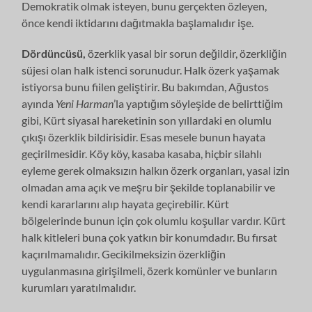
Demokratik olmak isteyen, bunu gerçekten özleyen,
önce kendi iktidarını dağıtmakla başlamalıdır işe.
Dördüncüsü,
özerklik yasal bir sorun değildir, özerkliğin
süjesi olan halk istenci sorunudur. Halk özerk yaşamak
istiyorsa bunu fiilen geliştirir. Bu bakımdan, Ağustos
ayında
Yeni Harman
’la yaptığım söyleşide de belirttiğim
gibi, Kürt siyasal hareketinin son yıllardaki en olumlu
çıkışı özerklik bildirisidir. Esas mesele bunun hayata
geçirilmesidir. Köy köy, kasaba kasaba, hiçbir silahlı
eyleme gerek olmaksızın halkın özerk organları, yasal izin
olmadan ama açık ve meşru bir şekilde toplanabilir ve
kendi kararlarını alıp hayata geçirebilir. Kürt
bölgelerinde bunun için çok olumlu koşullar vardır. Kürt
halk kitleleri buna çok yatkın bir konumdadır. Bu fırsat
kaçırılmamalıdır. Gecikilmeksizin özerkliğin
uygulanmasına girişilmeli, özerk komünler ve bunların
kurumları yaratılmalıdır.