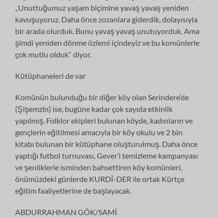
„Unuttuğumuz yaşam biçimine yavaş yavaş yeniden
kavuşuyoruz. Daha önce zozanlara giderdik, dolayısıyla
bir arada olurduk. Bunu yavaş yavaş unutuyorduk. Ama
şimdi yeniden dönme özlemi içindeyiz ve bu komünlerle
çok mutlu olduk“ diyor.
Kütüphaneleri de var
Komünün bulunduğu bir diğer köy olan Serindere’de
(Şişemzîn) ise, bugüne kadar çok sayıda etkinlik
yapılmış. Folklor ekipleri bulunan köyde, kadınların ve
gençlerin eğitilmesi amacıyla bir köy okulu ve 2 bin
kitabı bulunan bir kütüphane oluşturulmuş. Daha önce
yaptığı futbol turnuvası, Gever’i temizleme kampanyası
ve şenliklerle isminden bahsettiren köy komünleri,
önümüzdeki günlerde KURDÎ-DER ile ortak Kürtçe
eğitim faaliyetlerine de başlayacak.
ABDURRAHMAN GÖK/SAMİ