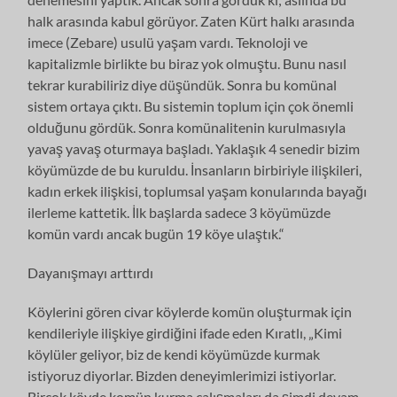
halk arasında kabul görüyor. Zaten Kürt halkı arasında
imece (Zebare) usulü yaşam vardı. Teknoloji ve
kapitalizmle birlikte bu biraz yok olmuştu. Bunu nasıl
tekrar kurabiliriz diye düşündük. Sonra bu komünal
sistem ortaya çıktı. Bu sistemin toplum için çok önemli
olduğunu gördük. Sonra komünalitenin kurulmasıyla
yavaş yavaş oturmaya başladı. Yaklaşık 4 senedir bizim
köyümüzde de bu kuruldu. İnsanların birbiriyle ilişkileri,
kadın erkek ilişkisi, toplumsal yaşam konularında bayağı
ilerleme kattetik. İlk başlarda sadece 3 köyümüzde
komün vardı ancak bugün 19 köye ulaştık.“
Dayanışmayı arttırdı
Köylerini gören civar köylerde komün oluşturmak için
kendileriyle ilişkiye girdiğini ifade eden Kıratlı, „Kimi
köylüler geliyor, biz de kendi köyümüzde kurmak
istiyoruz diyorlar. Bizden deneyimlerimizi istiyorlar.
Birçok köyde komün kurma çalışmaları da şimdi devam