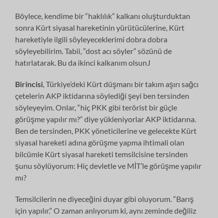
Böylece, kendime bir “haklılık” kalkanı oluşturduktan
sonra Kürt siyasal hareketinin yürütücülerine, Kürt
hareketiyle ilgili söyleyeceklerimi dobra dobra
söyleyebilirim. Tabii, “dost acı söyler” sözünü de
hatırlatarak. Bu da ikinci kalkanım olsunJ
Birincisi
, Türkiye’deki Kürt düşmanı bir takım aşırı sağcı
çetelerin AKP iktidarına söylediği şeyi ben tersinden
söyleyeyim. Onlar, “hiç PKK gibi terörist bir güçle
görüşme yapılır mı?” diye yükleniyorlar AKP iktidarına.
Ben de tersinden, PKK yöneticilerine ve gelecekte Kürt
siyasal hareketi adına görüşme yapma ihtimali olan
bilcümle Kürt siyasal hareketi temsilcisine tersinden
şunu söylüyorum: Hiç devletle ve MİT’le görüşme yapılır
mı?
Temsilcilerin ne diyeceğini duyar gibi oluyorum. “Barış
için yapılır.” O zaman anlıyorum ki, aynı zeminde değiliz