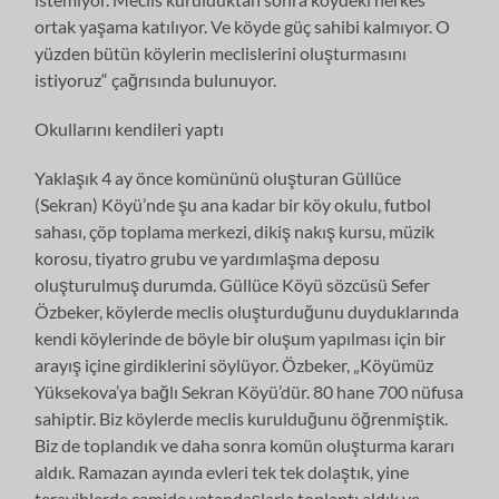
ortak yaşama katılıyor. Ve köyde güç sahibi kalmıyor. O
yüzden bütün köylerin meclislerini oluşturmasını
istiyoruz“ çağrısında bulunuyor.
Okullarını kendileri yaptı
Yaklaşık 4 ay önce komününü oluşturan Güllüce
(Sekran) Köyü’nde şu ana kadar bir köy okulu, futbol
sahası, çöp toplama merkezi, dikiş nakış kursu, müzik
korosu, tiyatro grubu ve yardımlaşma deposu
oluşturulmuş durumda. Güllüce Köyü sözcüsü Sefer
Özbeker, köylerde meclis oluşturduğunu duyduklarında
kendi köylerinde de böyle bir oluşum yapılması için bir
arayış içine girdiklerini söylüyor. Özbeker, „Köyümüz
Yüksekova’ya bağlı Sekran Köyü’dür. 80 hane 700 nüfusa
sahiptir. Biz köylerde meclis kurulduğunu öğrenmiştik.
Biz de toplandık ve daha sonra komün oluşturma kararı
aldık. Ramazan ayında evleri tek tek dolaştık, yine
teravihlerde camide vatandaşlarla toplantı aldık ve