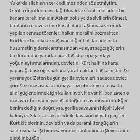
Yukarda silahların terk edilmesinden söz etmiştim.
Gerilla örgütlenmesi dağıtılmalı ve silahlı mücadele bir
kenara bırakılmalıdır. Asker, polis ya da sivillerin ölmesi,
bunların cenazelerinin kasabalara taşınması ve orada
yapılan cenaze törenleri halkın moralini bozmaktan,
Kürtlerle bu ülkede yaşayan diğer halklar arasında
husumetin giderek artmasından ve aşırı sağcı güçlerin
bu durumdan yararlanarak faşist propagandayı
yoğunlaştırmalarından, devletin, Kürt halkına karşı
yapacağı baskı için bahane yaratmaktan başka hiçbir işe
yaramıyor. Zaten bugün gerilla eylemleri, sadece devleti
görüşme masasına oturmaya razı etmek ve o masada
elini güçlendirmek için kullanılıyor. Ne var ki, ben zaten o
masaya oturmanın yanlış olduğunu savunuyorum. Eğer
benim dediğim doğruysa, gerilla savaşının hiçbir işlevi
kalmıyor. Silah, ancak, özerklik davasını fiiliyata geçiren
Kürt kitlelerinin, devletin ya da paramiliter güçlerin
saldırısına karşı bir özsavunması anlamında işleve sahip
olabilir bugün.