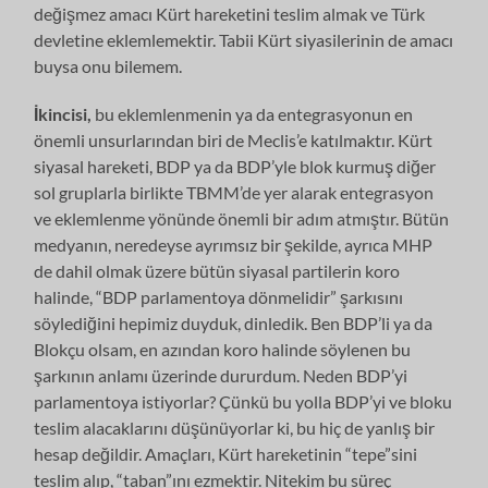
değişmez amacı Kürt hareketini teslim almak ve Türk
devletine eklemlemektir. Tabii Kürt siyasilerinin de amacı
buysa onu bilemem.
İkincisi,
bu eklemlenmenin ya da entegrasyonun en
önemli unsurlarından biri de Meclis’e katılmaktır. Kürt
siyasal hareketi, BDP ya da BDP’yle blok kurmuş diğer
sol gruplarla birlikte TBMM’de yer alarak entegrasyon
ve eklemlenme yönünde önemli bir adım atmıştır. Bütün
medyanın, neredeyse ayrımsız bir şekilde, ayrıca MHP
de dahil olmak üzere bütün siyasal partilerin koro
halinde, “BDP parlamentoya dönmelidir” şarkısını
söylediğini hepimiz duyduk, dinledik. Ben BDP’li ya da
Blokçu olsam, en azından koro halinde söylenen bu
şarkının anlamı üzerinde dururdum. Neden BDP’yi
parlamentoya istiyorlar? Çünkü bu yolla BDP’yi ve bloku
teslim alacaklarını düşünüyorlar ki, bu hiç de yanlış bir
hesap değildir. Amaçları, Kürt hareketinin “tepe”sini
teslim alıp, “taban”ını ezmektir. Nitekim bu süreç