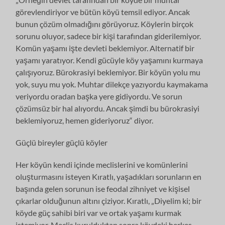
görevlendiriyor ve bütün köyü temsil ediyor. Ancak
bunun çözüm olmadığını görüyoruz. Köylerin birçok
sorunu oluyor, sadece bir kişi tarafından giderilemiyor.
Komün yaşamı işte devleti beklemiyor. Alternatif bir
yaşamı yaratıyor. Kendi gücüyle köy yaşamını kurmaya
çalışıyoruz. Bürokrasiyi beklemiyor. Bir köyün yolu mu
yok, suyu mu yok. Muhtar dilekçe yazıyordu kaymakama
veriyordu oradan başka yere gidiyordu. Ve sorun
çözümsüz bir hal alıyordu. Ancak şimdi bu bürokrasiyi
beklemiyoruz, hemen gideriyoruz“ diyor.
Güçlü bireyler güçlü köyler
Her köyün kendi içinde meclislerini ve komünlerini
oluşturmasını isteyen Kıratlı, yaşadıkları sorunların en
başında gelen sorunun ise feodal zihniyet ve kişisel
çıkarlar olduğunun altını çiziyor. Kıratlı, „Diyelim ki; bir
köyde güç sahibi biri var ve ortak yaşamı kurmak
istemiyor. Meclis kurulduktan sonra köydeki herkes