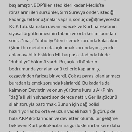
başlamıştır. BDP’liler istedikleri kadar Meclis’te
itirazlarını ileri sürsünler, Sırrı Süreyya önder, istediği
kadar güzel konuşmalar yapsın, sonuç değişmeyecektir.
KCK tutuklamaları devam edecek ve Kürt hareketinin
siyasal örgütlenmesinin tabanı ve orta kesimi bundan
sonra “maçı” “duhuliye”den izlemek zorunda kalacaktır
(şimdi bu metaforu da açıklamak zorundayım, gençler
anlamayabilir. Eskiden Mithatpaşa stadında bir de
“duhuliye” bölümü vardı. Bu, açık tribünlerin
bodrumunda yer alan, önü tellerle kaplanmış,
cezaevinden farksız bir yerdi. Çok az parası olanlar maçı
buradan izlemek zorunda kalırlardı). Bu kadarla da
kalmıyor. Devletin ve onun yürütme kurulu AKP’nin
“dağ”a ilişkin siyaseti son derece nettir. Gerilla gücünü
silah zoruyla bastırmak. Bunun için dağ polisi
hazırlıyorlar, bu orta ve uzun vadeli hazırlığı görüp de
hâlâ AKP iktidarından ve devletten olumlu bir gelişme
bekleyen Kürt politikacılarına gözlüklerini bir kere daha