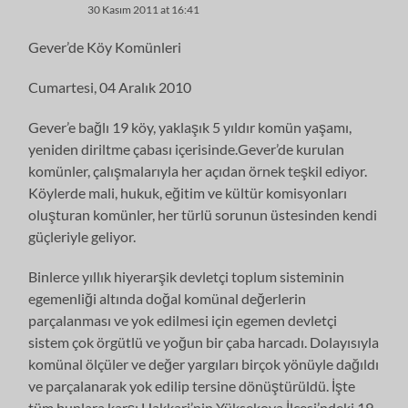
30 Kasım 2011 at 16:41
Gever’de Köy Komünleri
Cumartesi, 04 Aralık 2010
Gever’e bağlı 19 köy, yaklaşık 5 yıldır komün yaşamı,
yeniden diriltme çabası içerisinde.Gever’de kurulan
komünler, çalışmalarıyla her açıdan örnek teşkil ediyor.
Köylerde mali, hukuk, eğitim ve kültür komisyonları
oluşturan komünler, her türlü sorunun üstesinden kendi
güçleriyle geliyor.
Binlerce yıllık hiyerarşik devletçi toplum sisteminin
egemenliği altında doğal komünal değerlerin
parçalanması ve yok edilmesi için egemen devletçi
sistem çok örgütlü ve yoğun bir çaba harcadı. Dolayısıyla
komünal ölçüler ve değer yargıları birçok yönüyle dağıldı
ve parçalanarak yok edilip tersine dönüştürüldü. İşte
tüm bunlara karşı Hakkari’nin Yüksekova İlçesi’ndeki 19