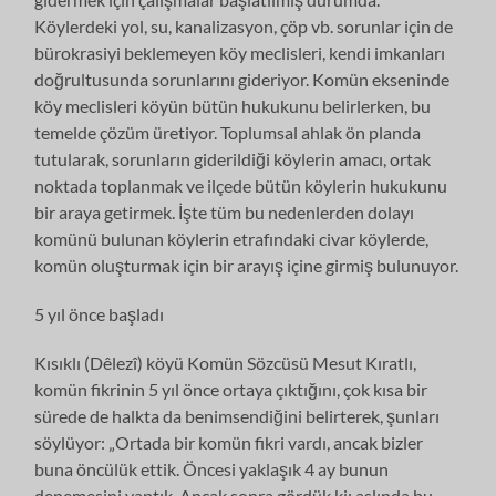
Köylerdeki yol, su, kanalizasyon, çöp vb. sorunlar için de
bürokrasiyi beklemeyen köy meclisleri, kendi imkanları
doğrultusunda sorunlarını gideriyor. Komün ekseninde
köy meclisleri köyün bütün hukukunu belirlerken, bu
temelde çözüm üretiyor. Toplumsal ahlak ön planda
tutularak, sorunların giderildiği köylerin amacı, ortak
noktada toplanmak ve ilçede bütün köylerin hukukunu
bir araya getirmek. İşte tüm bu nedenlerden dolayı
komünü bulunan köylerin etrafındaki civar köylerde,
komün oluşturmak için bir arayış içine girmiş bulunuyor.
5 yıl önce başladı
Kısıklı (Dêlezî) köyü Komün Sözcüsü Mesut Kıratlı,
komün fikrinin 5 yıl önce ortaya çıktığını, çok kısa bir
sürede de halkta da benimsendiğini belirterek, şunları
söylüyor: „Ortada bir komün fikri vardı, ancak bizler
buna öncülük ettik. Öncesi yaklaşık 4 ay bunun
denemesini yaptık. Ancak sonra gördük ki; aslında bu