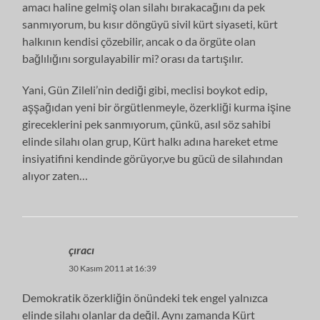
amacı haline gelmiş olan silahı bırakacağını da pek
sanmıyorum, bu kısır döngüyü sivil kürt siyaseti, kürt
halkının kendisi çözebilir, ancak o da örgüte olan
bağlılığını sorgulayabilir mi? orası da tartışılır.
Yani, Gün Zileli’nin dediği gibi, meclisi boykot edip,
aşşağıdan yeni bir örgütlenmeyle, özerkliği kurma işine
gireceklerini pek sanmıyorum, çünkü, asıl söz sahibi
elinde silahı olan grup, Kürt halkı adına hareket etme
insiyatifini kendinde görüyor,ve bu gücü de silahından
alıyor zaten…
çıracı
30 Kasım 2011 at 16:39
Demokratik özerkliğin önündeki tek engel yalnızca
elinde silahı olanlar da değil. Aynı zamanda Kürt