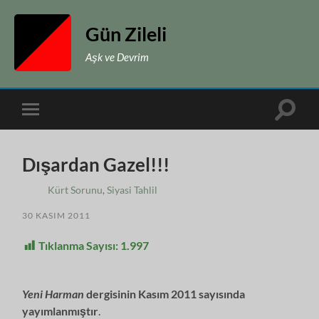
Gün Zileli
Aşk ve Devrim
Toggle
Toggle
search
mobile
field
menu
Dışardan Gazel!!!
Kürt Sorunu
,
Siyasi Tahlil
30 KASIM 2011
Tıklanma Sayısı:
1.997
Yeni Harman
dergisinin Kasım 2011 sayısında
yayımlanmıştır
.