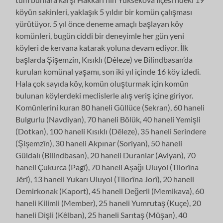
köyün sakinleri, yaklaşık 5 yıldır bir komün çalışması
yürütüyor. 5 yıl önce deneme amaçlı başlayan köy
komünleri, bugün ciddi bir deneyimle her gün yeni
köyleri de kervana katarak yoluna devam ediyor. İlk
başlarda Şişemzin, Kısıklı (Dêleze) ve Bilindbasan’da
kurulan komünal yaşamı, son iki yıl içinde 16 köy izledi.
Hala çok sayıda köy, komün oluşturmak için komün
bulunan köylerdeki meclislerle alış veriş içine giriyor.
Komünlerini kuran 80 haneli Güllüce (Sekran), 60 haneli
Bulgurlu (Navdiyan), 70 haneli Bölük, 40 haneli Yemişli
(Dotkan), 100 haneli Kısıklı (Dêleze), 35 haneli Serindere
(Şişemzîn), 30 haneli Akpınar (Soriyan), 50 haneli
Güldalı (Bilindbasan), 20 haneli Duranlar (Aviyan), 70
haneli Çukurca (Pagî), 70 haneli Aşağı Uluyol (Tilorîna
Jêrî), 13 haneli Yukarı Uluyol (Tilorîna Jorî), 20 haneli
Demirkonak (Kaport), 45 haneli Değerli (Memikava), 60
haneli Kilimli (Member), 25 haneli Yumrutaş (Kuçe), 20
haneli Dişli (Kêlban), 25 haneli Sarıtaş (Mûşan), 40