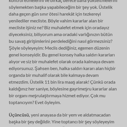
kontrol etmelerini ve birkaç derece daha yükseltmelerini
söylemekten başka yapabileceğim bir şey yok. Üstelik
daha geçen gün sınır ötesi harekât için tezkereyi
yenilediler mecliste. Böyle vahim kararlar alan bir
mecliste işiniz ne? Biz muhalefet etmek için oradayız
diyeceksiniz, biliyorum ama oradaki varlığınızın bütün
bu savaş girişimlerini perdelediğini nasıl görmezsiniz?
Şöyle söyleyeyim: Meclis dediğiniz, egemen düzenin
genel konseyidir. Bu genel konsey halka saldırı kararları
alıyor ve siz bir muhalefet olarak orada kalmaya devam
ediyorsunuz. Şahsen ben, halka saldırı kararı alan hiçbir
organda bir muhalif olarak bile kalmaya devam
etmezdim. Üstelik 11 bin lira maaş alarak! Çünkü orada
kaldığınız her saniye, böylesine gayrimeşru kararlar alan
bir organı meşrulaştırmaya hizmet ediyor. Çok mu
toptancıyım? Evet öyleyim.
Üçüncüsü,
yeni anayasa da bir yem ve aldatmacadan
başka bir şey değildir. Yine toptancı bir şey söyleyeyim