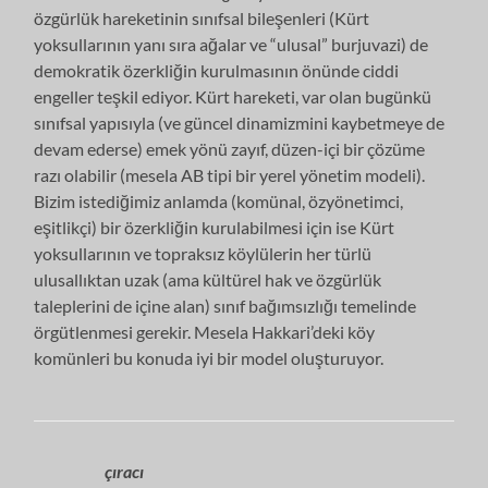
özgürlük hareketinin sınıfsal bileşenleri (Kürt
yoksullarının yanı sıra ağalar ve “ulusal” burjuvazi) de
demokratik özerkliğin kurulmasının önünde ciddi
engeller teşkil ediyor. Kürt hareketi, var olan bugünkü
sınıfsal yapısıyla (ve güncel dinamizmini kaybetmeye de
devam ederse) emek yönü zayıf, düzen-içi bir çözüme
razı olabilir (mesela AB tipi bir yerel yönetim modeli).
Bizim istediğimiz anlamda (komünal, özyönetimci,
eşitlikçi) bir özerkliğin kurulabilmesi için ise Kürt
yoksullarının ve topraksız köylülerin her türlü
ulusallıktan uzak (ama kültürel hak ve özgürlük
taleplerini de içine alan) sınıf bağımsızlığı temelinde
örgütlenmesi gerekir. Mesela Hakkari’deki köy
komünleri bu konuda iyi bir model oluşturuyor.
çıracı