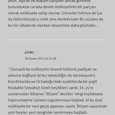
aittir. Toprak ve makam sahipleri ancak görevde
bulundukları sırada devlet mülkiyetinin bir parçası
olarak mülkiyete sahip olurlar. Görevleri bitince de (ya
da öldürülünce) o mülk yine devlete kalır Bu yüzden de
bu tür ülkelerde merkezi despotizm daha güçlüdür. .
çıracı
30 Kasım 2011 at 15:28
* Osmanlı’da mülkiyetin önemli bölümü padişah ve
ailesine bağlıydı (ki bu tekelciliğin de daniskasıdır).
Kürdistan’da ve Ortadoğu’daki eyaletlerde bir çeşit
feodalite (veyahut özerk beylikler) vardı. 16. yy’ın
sonlarından itibaren “iltizam” denilen ‘vergi toplamada
taşeronlaşma’ sistemi uygulanmaya başladı, ki bu özel
mülkiyete bir nevi geçiş aşaması sayılır. İltizam sayesinde
yeni beyler, yeni zenginler semirmeye başladı.