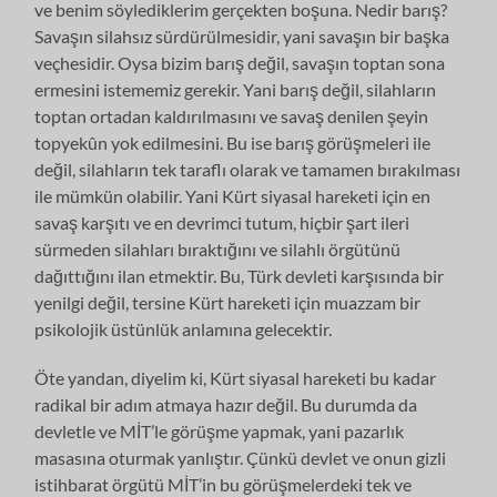
ve benim söylediklerim gerçekten boşuna. Nedir barış?
Savaşın silahsız sürdürülmesidir, yani savaşın bir başka
veçhesidir. Oysa bizim barış değil, savaşın toptan sona
ermesini istememiz gerekir. Yani barış değil, silahların
toptan ortadan kaldırılmasını ve savaş denilen şeyin
topyekûn yok edilmesini. Bu ise barış görüşmeleri ile
değil, silahların tek taraflı olarak ve tamamen bırakılması
ile mümkün olabilir. Yani Kürt siyasal hareketi için en
savaş karşıtı ve en devrimci tutum, hiçbir şart ileri
sürmeden silahları bıraktığını ve silahlı örgütünü
dağıttığını ilan etmektir. Bu, Türk devleti karşısında bir
yenilgi değil, tersine Kürt hareketi için muazzam bir
psikolojik üstünlük anlamına gelecektir.
Öte yandan, diyelim ki, Kürt siyasal hareketi bu kadar
radikal bir adım atmaya hazır değil. Bu durumda da
devletle ve MİT’le görüşme yapmak, yani pazarlık
masasına oturmak yanlıştır. Çünkü devlet ve onun gizli
istihbarat örgütü MİT’in bu görüşmelerdeki tek ve