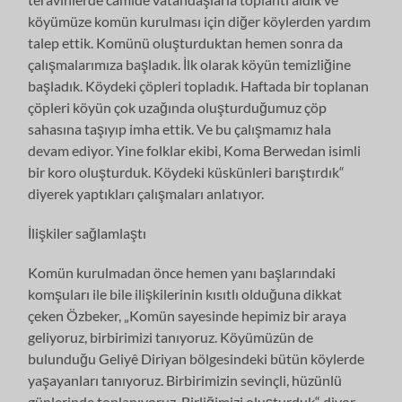
köyümüze komün kurulması için diğer köylerden yardım
talep ettik. Komünü oluşturduktan hemen sonra da
çalışmalarımıza başladık. İlk olarak köyün temizliğine
başladık. Köydeki çöpleri topladık. Haftada bir toplanan
çöpleri köyün çok uzağında oluşturduğumuz çöp
sahasına taşıyıp imha ettik. Ve bu çalışmamız hala
devam ediyor. Yine folklar ekibi, Koma Berwedan isimli
bir koro oluşturduk. Köydeki küskünleri barıştırdık“
diyerek yaptıkları çalışmaları anlatıyor.
İlişkiler sağlamlaştı
Komün kurulmadan önce hemen yanı başlarındaki
komşuları ile bile ilişkilerinin kısıtlı olduğuna dikkat
çeken Özbeker, „Komün sayesinde hepimiz bir araya
geliyoruz, birbirimizi tanıyoruz. Köyümüzün de
bulunduğu Geliyê Diriyan bölgesindeki bütün köylerde
yaşayanları tanıyoruz. Birbirimizin sevinçli, hüzünlü
günlerinde toplanıyoruz. Birliğimizi oluşturduk“ diyor.