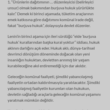
1. “Ürünlerin dağıtımının … düzenleyicisi (belirleyici
unsur) olmak bakımından burjuva hukuk yürürlükte
kalır.” Demek ki birinci aşamada, tüketim araçlarının
emek katkısına göre dağıtımını komünal irade değil,
fakat “burjuva hukuk”, dolayısıyla devlet düzenler.
Lenin’in birinci aşama için ileri sürdüğü “elde ‘burjuva
hukuk’ kurallarından başka kural yoktur” iddiası, hukuk
aklının darlığını açık eder. Hukuk aklı, dünya-tarihsel
devrimci dönüşüm döneminde doğacak olan yeni
insanlığın hukuktan, devletten arınmış bir yaşam
kurabileceğine akıl erdiremediği için dar akıldır.
Geleceğin komünal faaliyeti, şimdiki yabancılaşmış
faaliyetin ortadan kaldırılmasıyla yaratılacaktır. Şimdiki
yabancılaşmış faaliyetin kurumları olan hukukun,
devletin sağladığı araçlarla geleceğin komünal yaşamını
yaratmak mümkün değildir.