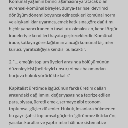
Komünal yaşamın birinci aşamasını yaratacak olan
evrensel-komünal bireyler, dünya-tarihsel devrimci
dönüşüm dönemi boyunca edinecekleri komünal norm
ve alışkanlıklar uyarınca, emek katkısına göre dağıtımı,
hiçbir yabancı iradenin tasallutu olmaksızın, kendi özgür
iradeleriyle kendileri hayata geçireceklerdir. Komünal
irade, katkıya göre dağıtımın alacağı komünal biçimleri
kurucu yaratıcılığıyla kendisi bulacaktır.
2. “… emeğin toplum üyeleri arasında bölüşümünün
düzenleyicisi (belirleyici unsur) olmak bakımından
burjuva hukuk yürürlükte kalır.”
Kapitalist üretimde işgücünün farklı üretim dalları
arasındaki dağılımını, değer yasasında teorize edilen
para, piyasa, ücretli emek, sermaye gibi otonom
toplumsal güçler düzenler. Hukuk, insanlara hükmeden
bu gayri şahsi toplumsal güçlerin “görünmez iktidarı”nı,
yasalar, kurallar ve yaptırımlar hâlinde sistematize