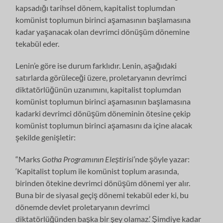
kapsadığı tarihsel dönem, kapitalist toplumdan
komünist toplumun birinci aşamasının başlamasına
kadar yaşanacak olan devrimci dönüşüm dönemine
tekabül eder.
Lenin’e göre ise durum farklıdır. Lenin, aşağıdaki
satırlarda görüleceği üzere, proletaryanın devrimci
diktatörlüğünün uzanımını, kapitalist toplumdan
komünist toplumun birinci aşamasının başlamasına
kadarki devrimci dönüşüm döneminin ötesine çekip
komünist toplumun birinci aşamasını da içine alacak
şekilde genişletir:
“Marks
Gotha Programının Eleştirisi’
nde şöyle yazar:
‘Kapitalist toplum ile komünist toplum arasında,
birinden ötekine devrimci dönüşüm dönemi yer alır.
Buna bir de siyasal geçiş dönemi tekabül eder ki, bu
dönemde devlet proletaryanın devrimci
diktatörlüğünden başka bir şey olamaz.’ Şimdiye kadar