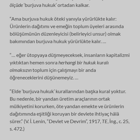
ölçüde
‘burjuva hukuk’ ortadan kalkar.
“Ama burjuva hukuk öteki yanıyla yürürlükte kalır:
Ürünlerin dağıtımı ve emeğin toplum üyeleri arasında
bölüşümünün düzenleyicisi (belirleyici unsur) olmak
bakımından burjuva hukuk yürürlükte kalır. …
“… eğer ütopyaya düşmeyeceksek, insanların kapitalizmi
yıktıktan hemen sonra
herhangi bir
hukuk
kuralı
olmaksızın
toplum için çalışmayı bir anda
öğreneceklerini düşünemeyiz. …
“Elde ‘burjuva hukuk’ kurallarından başka kural yoktur.
Bu nedenle, bir yandan üretim araçlarının ortak
mülkiyetini korurken, öte yandan emekte ve ürünlerin
dağıtımında eşitliği koruyan bir devlete ihtiyaç hâlâ
sürer.” (V. İ. Lenin, “Devlet ve Devrim”, 1917,
TE
, İng., c. 25,
s. 472.)