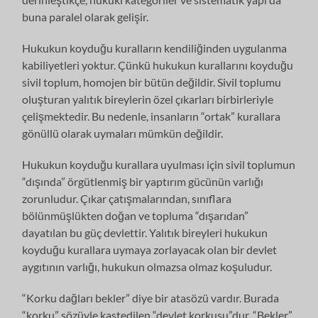
buna paralel olarak gelişir.
Hukukun koyduğu kuralların kendiliğinden uygulanma
kabiliyetleri yoktur. Çünkü hukukun kurallarını koyduğu
sivil toplum, homojen bir bütün değildir. Sivil toplumu
oluşturan yalıtık bireylerin özel çıkarları birbirleriyle
çelişmektedir. Bu nedenle, insanların “ortak” kurallara
gönüllü olarak uymaları mümkün değildir.
Hukukun koyduğu kurallara uyulması için sivil toplumun
“dışında” örgütlenmiş bir yaptırım gücünün varlığı
zorunludur. Çıkar çatışmalarından, sınıflara
bölünmüşlükten doğan ve topluma “dışarıdan”
dayatılan bu güç devlettir. Yalıtık bireyleri hukukun
koyduğu kurallara uymaya zorlayacak olan bir devlet
aygıtının varlığı, hukukun olmazsa olmaz koşuludur.
“Korku dağları bekler” diye bir atasözü vardır. Burada
“korku” sözüyle kastedilen “devlet korkusu”dur. “Bekler”