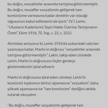
bu doğru, sosyalistler arasında tartışma götürmemiştir.
Bu doğru, muzaffer sosyalizmin gelişerek tam
komünizme varmasına kadar devletin var olacağı
olgusunun kabul edilmesini de içerir.” (V. İ. Lenin,
“Ulusların Kaderlerini Tayin Hakkı Üzerine Tartışmanın
Özeti”, Ekim 1916,
TE
, İng., c. 22, s. 323.)
Alıntıdan anlıyoruz ki, Lenin 1916’da yukarıdaki satırları
yazıncaya kadar, Marks’ın doğrusu “sosyalistler arasında
tartışma götürmemiştir”. Lakin, takip eden cümlede
Lenin, Marks’ın doğrusunu hiçbir gerekçe
göstermeksizin iptal ediverir.
Marks’ın doğrusunu iptal eden cümleyi, Lenin’in
komünist toplumun birinci aşamasına “sosyalizm”, daha
yüksek aşamasına ise “tam komünizm” dediğini akılda
tutarak okuyalım:
“Bu doğru, muzaffer sosyalizmin gelişerek tam