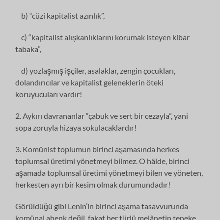
b) “cüzi kapitalist azınlık”,
c) “kapitalist alışkanlıklarını korumak isteyen kibar
tabaka”,
d) yozlaşmış işçiler, asalaklar, zengin çocukları,
dolandırıcılar ve kapitalist geleneklerin öteki
koruyucuları vardır!
2. Aykırı davrananlar “çabuk ve sert bir cezayla”, yani
sopa zoruyla hizaya sokulacaklardır!
3. Komünist toplumun birinci aşamasında herkes
toplumsal üretimi yönetmeyi bilmez. O hâlde, birinci
aşamada toplumsal üretimi yönetmeyi bilen ve yöneten,
herkesten ayrı bir kesim olmak durumundadır!
Görüldüğü gibi Lenin’in birinci aşama tasavvurunda
komünal ahenk değil, fakat her türlü melânetin teneke