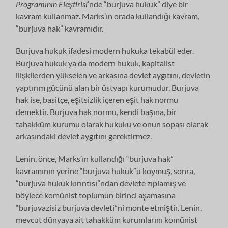
Programının Eleştirisi
‘nde “burjuva hukuk” diye bir
kavram kullanmaz. Marks’ın orada kullandığı kavram,
“burjuva hak” kavramıdır.
Burjuva hukuk ifadesi modern hukuka tekabül eder.
Burjuva hukuk ya da modern hukuk, kapitalist
ilişkilerden yükselen ve arkasına devlet aygıtını, devletin
yaptırım gücünü alan bir üstyapı kurumudur. Burjuva
hak ise, basitçe, eşitsizlik içeren eşit hak normu
demektir. Burjuva hak normu, kendi başına, bir
tahakküm kurumu olarak hukuku ve onun sopası olarak
arkasındaki devlet aygıtını gerektirmez.
Lenin, önce, Marks’ın kullandığı “burjuva hak”
kavramının yerine “burjuva hukuk”u koymuş, sonra,
“burjuva hukuk kırıntısı”ndan devlete zıplamış ve
böylece komünist toplumun birinci aşamasına
“burjuvazisiz burjuva devleti”ni monte etmiştir. Lenin,
mevcut dünyaya ait tahakküm kurumlarını komünist