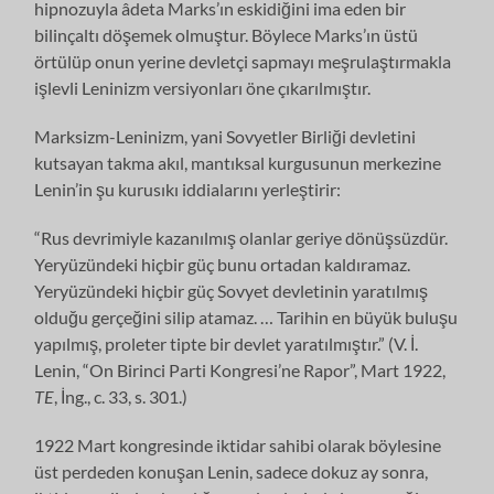
hipnozuyla âdeta Marks’ın eskidiğini ima eden bir
bilinçaltı döşemek olmuştur. Böylece Marks’ın üstü
örtülüp onun yerine devletçi sapmayı meşrulaştırmakla
işlevli Leninizm versiyonları öne çıkarılmıştır.
Marksizm-Leninizm, yani Sovyetler Birliği devletini
kutsayan takma akıl, mantıksal kurgusunun merkezine
Lenin’in şu kurusıkı iddialarını yerleştirir:
“Rus devrimiyle kazanılmış olanlar geriye dönüşsüzdür.
Yeryüzündeki hiçbir güç bunu ortadan kaldıramaz.
Yeryüzündeki hiçbir güç Sovyet devletinin yaratılmış
olduğu gerçeğini silip atamaz. … Tarihin en büyük buluşu
yapılmış, proleter tipte bir devlet yaratılmıştır.” (V. İ.
Lenin, “On Birinci Parti Kongresi’ne Rapor”, Mart 1922,
TE
, İng., c. 33, s. 301.)
1922 Mart kongresinde iktidar sahibi olarak böylesine
üst perdeden konuşan Lenin, sadece dokuz ay sonra,