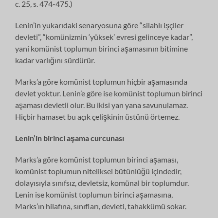
c. 25, s. 474-475.)
Lenin’in yukarıdaki senaryosuna göre “silahlı işçiler
devleti”, “komünizmin ‘yüksek’ evresi gelinceye kadar”,
yani komünist toplumun birinci aşamasının bitimine
kadar varlığını sürdürür.
Marks’a göre komünist toplumun hiçbir aşamasında
devlet yoktur. Lenin’e göre ise komünist toplumun birinci
aşaması devletli olur. Bu ikisi yan yana savunulamaz.
Hiçbir hamaset bu açık çelişkinin üstünü örtemez.
Lenin’in birinci aşama curcunası
Marks’a göre komünist toplumun birinci aşaması,
komünist toplumun niteliksel bütünlüğü içindedir,
dolayısıyla sınıfsız, devletsiz, komünal bir toplumdur.
Lenin ise komünist toplumun birinci aşamasına,
Marks’ın hilafına, sınıfları, devleti, tahakkümü sokar.