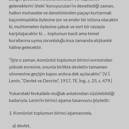
geleneklerin’ öteki ‘koruyucuları’nı denetlediği zaman,
halkın muhasebe ve denetiminden paçayı kurtarmak
kaçınılmazlıkla öylesine zor ve ender bir istisna olacaktır
ki, muhtemelen öylesine çabuk ve sert bir cezayla
karşılaşacaktır ki … toplumun basit ama temel
kurallarına uyma
zorunluluğu
kısa zamanda
alışkanlık
hâline gelecektir.
“İşte o zaman, komünist toplumun birinci evresinden
yüksek evresine, onunla birlikte devletin tamamen
sönmesine geçişin kapısı ardına dek açılacaktır.” (V. İ.
Lenin, “Devlet ve Devrim”, 1917,
TE
, İng., c. 25, s. 479.)
Yukarıdaki fevkalâde muğlak anlatımdan süzülebildiği
kadarıyla, Lenin’in birinci aşama tasavvuru şöyledir:
1. Komünist toplumun birinci aşamasında,
a) devlet,