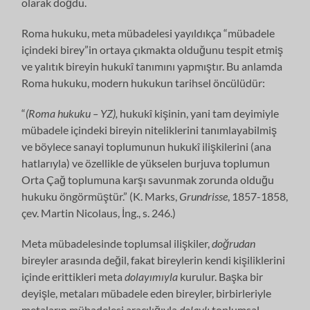
olarak doğdu.
Roma hukuku, meta mübadelesi yayıldıkça “mübadele
içindeki birey”in ortaya çıkmakta olduğunu tespit etmiş
ve yalıtık bireyin hukukî tanımını yapmıştır. Bu anlamda
Roma hukuku, modern hukukun tarihsel öncülüdür:
“
(Roma hukuku – YZ),
hukukî kişinin, yani tam deyimiyle
mübadele içindeki bireyin niteliklerini tanımlayabilmiş
ve böylece sanayi toplumunun hukukî ilişkilerini (ana
hatlarıyla) ve özellikle de yükselen burjuva toplumun
Orta Çağ toplumuna karşı savunmak zorunda olduğu
hukuku öngörmüştür.” (K. Marks,
Grundrisse
, 1857-1858,
çev. Martin Nicolaus, İng., s. 246.)
Meta mübadelesinde toplumsal ilişkiler,
doğrudan
bireyler arasında değil, fakat bireylerin kendi kişiliklerini
içinde erittikleri meta
dolayımıyla
kurulur. Başka bir
deyişle, metaları mübadele eden bireyler, birbirleriyle
metaların mübadelesi aracılığıyla
dolaylı
toplumsal