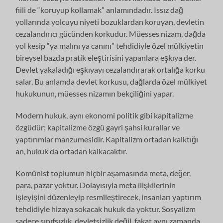
fiili de “koruyup kollamak” anlamındadır. Issız dağ
yollarında yolcuyu niyeti bozuklardan koruyan, devletin
cezalandırıcı gücünden korkudur. Müesses nizam, dağda
yol kesip “ya malını ya canını” tehdidiyle özel mülkiyetin
bireysel bazda pratik eleştirisini yapanlara eşkıya der.
Devlet yakaladığı eşkıyayı cezalandırarak ortalığa korku
salar. Bu anlamda devlet korkusu, dağlarda özel mülkiyet
hukukunun, müesses nizamın bekçiliğini yapar.
Modern hukuk, aynı ekonomi politik gibi kapitalizme
özgüdür; kapitalizme özgü gayri şahsi kurallar ve
yaptırımlar manzumesidir. Kapitalizm ortadan kalktığı
an, hukuk da ortadan kalkacaktır.
Komünist toplumun hiçbir aşamasında meta, değer,
para, pazar yoktur. Dolayısıyla meta ilişkilerinin
işleyişini düzenleyip resmîleştirecek, insanları yaptırım
tehdidiyle hizaya sokacak hukuk da yoktur. Sosyalizm
sadece sınıfsızlık, devletsizlik değil, fakat aynı zamanda,