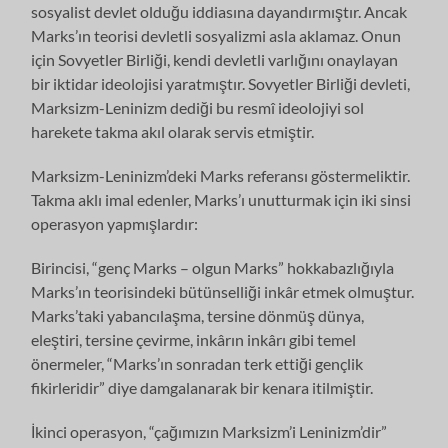
sosyalist devlet olduğu iddiasına dayandırmıştır. Ancak
Marks’ın teorisi devletli sosyalizmi asla aklamaz. Onun
için Sovyetler Birliği, kendi devletli varlığını onaylayan
bir iktidar ideolojisi yaratmıştır. Sovyetler Birliği devleti,
Marksizm-Leninizm dediği bu resmî ideolojiyi sol
harekete takma akıl olarak servis etmiştir.
Marksizm-Leninizm’deki Marks referansı göstermeliktir.
Takma aklı imal edenler, Marks’ı unutturmak için iki sinsi
operasyon yapmışlardır:
Birincisi, “genç Marks – olgun Marks” hokkabazlığıyla
Marks’ın teorisindeki bütünselliği inkâr etmek olmuştur.
Marks’taki yabancılaşma, tersine dönmüş dünya,
eleştiri, tersine çevirme, inkârın inkârı gibi temel
önermeler, “Marks’ın sonradan terk ettiği gençlik
fikirleridir” diye damgalanarak bir kenara itilmiştir.
İkinci operasyon, “çağımızın Marksizm’i Leninizm’dir”