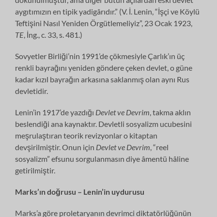
aygıtımızın en tipik yadigârıdır.” (V. İ. Lenin, “İşçi ve Köylü
Teftişini Nasıl Yeniden Örgütlemeliyiz”, 23 Ocak 1923,
TE
, İng., c. 33, s. 481.)
Sovyetler Birliği’nin 1991’de çökmesiyle Çarlık’ın üç
renkli bayrağını yeniden göndere çeken devlet, o güne
kadar kızıl bayrağın arkasına saklanmış olan aynı Rus
devletidir.
Lenin’in 1917’de yazdığı
Devlet ve Devrim
, takma aklın
beslendiği ana kaynaktır. Devletli sosyalizm ucubesini
meşrulaştıran teorik revizyonlar o kitaptan
devşirilmiştir. Onun için
Devlet ve Devrim
, “reel
sosyalizm” efsunu sorgulanmasın diye âmentü hâline
getirilmiştir.
Marks’ın doğrusu – Lenin’in uydurusu
Marks’a göre proletaryanın devrimci diktatörlüğünün