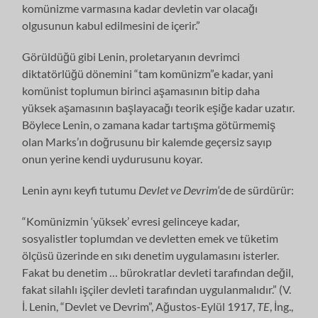
komünizme varmasına kadar devletin var olacağı
olgusunun kabul edilmesini de içerir.”
Görüldüğü gibi Lenin, proletaryanın devrimci
diktatörlüğü dönemini “tam komünizm”e kadar, yani
komünist toplumun birinci aşamasının bitip daha
yüksek aşamasının başlayacağı teorik eşiğe kadar uzatır.
Böylece Lenin, o zamana kadar tartışma götürmemiş
olan Marks’ın doğrusunu bir kalemde geçersiz sayıp
onun yerine kendi uydurusunu koyar.
Lenin aynı keyfi tutumu
Devlet ve Devrim
‘de de sürdürür:
“Komünizmin ‘yüksek’ evresi gelinceye kadar,
sosyalistler toplumdan ve devletten emek ve tüketim
ölçüsü üzerinde en sıkı denetim uygulamasını isterler.
Fakat bu denetim … bürokratlar devleti tarafından değil,
fakat silahlı işçiler devleti tarafından uygulanmalıdır.” (V.
İ. Lenin, “Devlet ve Devrim”, Ağustos-Eylül 1917,
TE
, İng.,