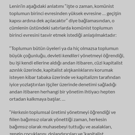
Lenin’in aşağıdaki anlatımı “işte o zaman, komünist
toplumun birinci evresinden yüksek evresine … geçişin
kapısı ardına dek açılacaktır” diye bağlamasından, o
cümlenin üstündeki satırlarda komünist toplumun
birinci evresini tasvir etmek istediği anlaşılmaktadır:
“Toplumun bütün üyeleri ya da hiç olmazsa toplumun
büyük çoğunluğu, devleti
kendileri
yönetmeyi öğrendiği,
bu işi kendi ellerine aldığı andan itibaren, cüzi kapitalist
azınlık üzerinde, kapitalist alışkanlıklarını korumak
isteyen kibar tabaka üzerinde ve kapitalizm tarafından
iyice yozlaştırılan işçiler üzerinde denetimi sağladığı
andan itibaren herhangi bir yönetim ihtiyacı hepten
ortadan kalkmaya başlar. …
“
Herkesin
toplumsal üretimi yönetmeyi öğrendiği ve
fiilen bağımsız olarak yönettiği zaman, herkesin
bağımsız olarak muhasebeyi tuttuğu ve asalakları,
zengin çocuklarını, dolandırıcıları ve ‘kapitalist