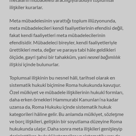
ilişkiler kurarlar.
Meta mübadelesinin yarattığı toplum illüzyonunda,
meta mübadelecileri kendi faaliyetlerinin efendisi değil,
fakat kendi faaliyetleri meta mübadelecilerinin
efendisidir. Mübadeleci bireyler, kendi faaliyetleriyle
ürettikleri meta, değer ve paraya tabi hâle geldikleri
ölçüde, gayri şahsi bir tahakküm, yani
nesnel bağımlılık
ilişkisi
içinde bulunurlar.
Toplumsal ilişkinin bu nesnel hâli, tarihsel olarak en
sistematik hukukî biçimine Roma hukukunda kavuşur.
Özel mülkiyet ve mübadele ilişkilerinin hukukî formları,
daha erken örnekleri Hammurabi Kanunları’na kadar
uzansa da, Roma Hukuku içinde sistematik hukuk
kategorileri hâline gelir. Bu anlamda mülkiyet, sözleşme
ve borç ilişkileri, gelişkin bir soyutlama düzeyine Roma
hukukunda ulaşır. Daha sonra meta ilişkileri genişleyip
derinleştikçe, hukukî kategoriler ve sistematik yapı da