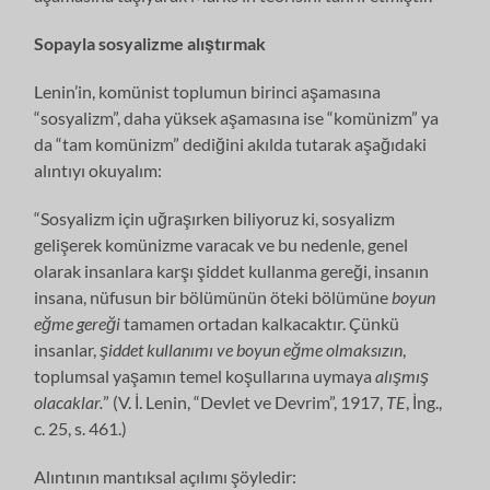
Sopayla sosyalizme alıştırmak
Lenin’in, komünist toplumun birinci aşamasına
“sosyalizm”, daha yüksek aşamasına ise “komünizm” ya
da “tam komünizm” dediğini akılda tutarak aşağıdaki
alıntıyı okuyalım:
“Sosyalizm için uğraşırken biliyoruz ki, sosyalizm
gelişerek komünizme varacak ve bu nedenle, genel
olarak insanlara karşı şiddet kullanma gereği, insanın
insana, nüfusun bir bölümünün öteki bölümüne
boyun
eğme gereği
tamamen ortadan kalkacaktır. Çünkü
insanlar,
şiddet kullanımı ve
boyun eğme
olmaksızın
,
toplumsal yaşamın temel koşullarına uymaya
alışmış
olacaklar.
” (V. İ. Lenin, “Devlet ve Devrim”, 1917,
TE
, İng.,
c. 25, s. 461.)
Alıntının mantıksal açılımı şöyledir: