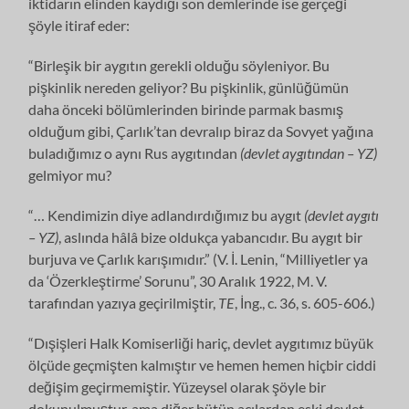
iktidarın elinden kaydığı son demlerinde ise gerçeği
şöyle itiraf eder:
“Birleşik bir aygıtın gerekli olduğu söyleniyor. Bu
pişkinlik nereden geliyor? Bu pişkinlik, günlüğümün
daha önceki bölümlerinden birinde parmak basmış
olduğum gibi, Çarlık’tan devralıp biraz da Sovyet yağına
buladığımız o aynı Rus aygıtından
(devlet aygıtından – YZ)
gelmiyor mu?
“… Kendimizin diye adlandırdığımız bu aygıt
(devlet aygıtı
– YZ)
, aslında hâlâ bize oldukça yabancıdır. Bu aygıt bir
burjuva ve Çarlık karışımıdır.” (V. İ. Lenin, “Milliyetler ya
da ‘Özerkleştirme’ Sorunu”, 30 Aralık 1922, M. V.
tarafından yazıya geçirilmiştir,
TE
, İng., c. 36, s. 605-606.)
“Dışişleri Halk Komiserliği hariç, devlet aygıtımız büyük
ölçüde geçmişten kalmıştır ve hemen hemen hiçbir ciddi
değişim geçirmemiştir. Yüzeysel olarak şöyle bir
dokunulmuştur, ama diğer bütün açılardan eski devlet