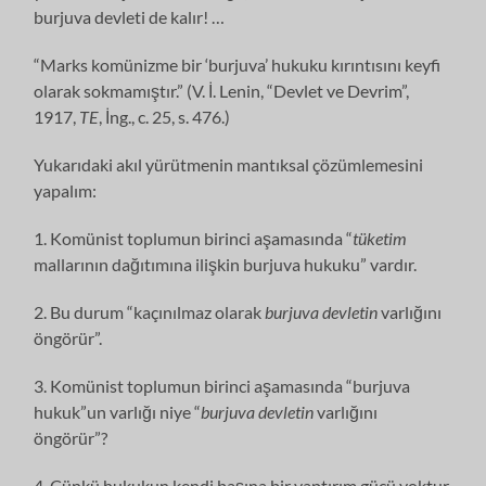
burjuva devleti de kalır! …
“Marks komünizme bir ‘burjuva’ hukuku kırıntısını keyfi
olarak sokmamıştır.” (V. İ. Lenin, “Devlet ve Devrim”,
1917,
TE
, İng., c. 25, s. 476.)
Yukarıdaki akıl yürütmenin mantıksal çözümlemesini
yapalım:
1. Komünist toplumun birinci aşamasında “
tüketim
mallarının dağıtımına ilişkin burjuva hukuku” vardır.
2. Bu durum “kaçınılmaz olarak
burjuva devletin
varlığını
öngörür”.
3. Komünist toplumun birinci aşamasında “burjuva
hukuk”un varlığı niye “
burjuva devletin
varlığını
öngörür”?
4. Çünkü hukukun kendi başına bir yaptırım gücü yoktur.