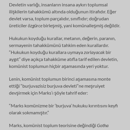
Devletin varlığı, insanların insana aykırı toplumsal
ilişkilerin tahakkümü altında olduğunun itirafıdır. Eğer
devlet varsa, toplum parçalıdır, sınıflıdır; doğrudan
üreticiler
özgürce
birleşmiş, yani komünalleşmiş değildir.
Hukukun koyduğu kurallar, metanın, değerin, paranın,
sermayenin tahakkümünü tahkim eden kurallardır.
“Hukukun koyduğu kurallara uymaya
zorlayacak
bir
aygıt” diye açıkça tahakküme atıfla tarif edilen devletin,
komünist toplumun hiçbir aşamasında yeri yoktur.
Lenin, komünist toplumun birinci aşamasına monte
ettiği “burjuvazisiz burjuva devleti”ne meşruiyet
devşirmek için Marks’ı şöyle tahrif eder:
“Marks komünizme bir ‘burjuva’ hukuku kırıntısını keyfi
olarak sokmamıştır.”
Marks, komünist toplum teorisine değindiği
Gotha