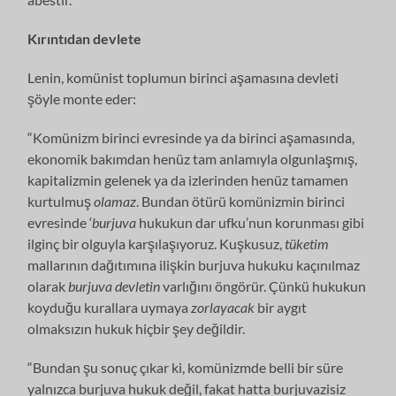
Kırıntıdan devlete
Lenin, komünist toplumun birinci aşamasına devleti
şöyle monte eder:
“Komünizm birinci evresinde ya da birinci aşamasında,
ekonomik bakımdan henüz tam anlamıyla olgunlaşmış,
kapitalizmin gelenek ya da izlerinden henüz tamamen
kurtulmuş
olamaz
. Bundan ötürü komünizmin birinci
evresinde ‘
burjuva
hukukun dar ufku’nun korunması gibi
ilginç bir olguyla karşılaşıyoruz. Kuşkusuz,
tüketim
mallarının dağıtımına ilişkin burjuva hukuku kaçınılmaz
olarak
burjuva devletin
varlığını öngörür. Çünkü hukukun
koyduğu kurallara uymaya
zorlayacak
bir aygıt
olmaksızın hukuk hiçbir şey değildir.
“Bundan şu sonuç çıkar ki, komünizmde belli bir süre
yalnızca burjuva hukuk değil, fakat hatta burjuvazisiz