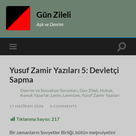
Gün Zileli
Aşk ve Devrim
Toggle
Toggle
search
mobile
field
menu
Yusuf Zamir Yazıları 5: Devletçi
Sapma
Devrim ve Sosyalizm Sorunları
,
Gün Zileli
,
Hukuk
,
Konuk Yazarlar
,
Lenin
,
Leninizm
,
Yusuf Zamir Yazıları
17 HAZIRAN 2026
/
0 COMMENTS
Tıklanma Sayısı:
217
Bir zamanların Sovyetler Birliği, bütün meşruiyetini