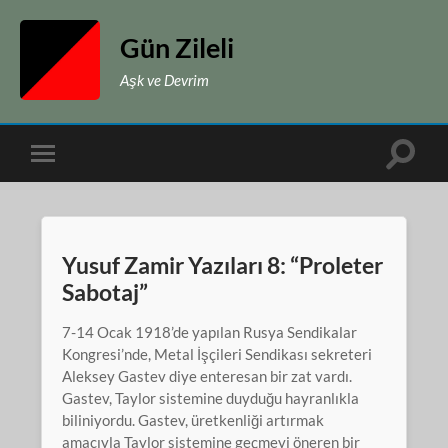
Gün Zileli
Aşk ve Devrim
Toggle
Toggle
search
mobile
field
menu
Yusuf Zamir Yazıları 8: “Proleter
Sabotaj”
7-14 Ocak 1918’de yapılan Rusya Sendikalar
Kongresi’nde, Metal İşçileri Sendikası sekreteri
Aleksey Gastev diye enteresan bir zat vardı.
Gastev, Taylor sistemine duyduğu hayranlıkla
biliniyordu. Gastev, üretkenliği artırmak
amacıyla Taylor sistemine geçmeyi öneren bir