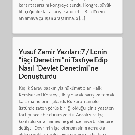
karar tasarısını kongreye sundu. Kongre, büyük
bir çoğunlukla tasarıyı kabul etti. Bir dönemi
anlamaya çalışan araştırma, o […]
Yusuf Zamir Yazıları:7 / Lenin
“İşçi Denetimi”ni Tasfiye Edip
Nasıl “Devlet Denetimi”ne
Dönüştürdü
Kışlık Saray baskınıyla hükûmet olan Halk
Komiserleri Konseyi, ilk iş olarak barış ve toprak
kararnamelerini çıkardı. Bu kararnameler
üstünde zaten görüş birliği olduğu için siyaseten
tartışılacak bir durum yoktu. Ancak sıra işçi
kontrolü kararnamesine gelince hava birdenbire
değişti. Devrimin işçi otonomisinin açmakta
olduğu yoldan mı ilerleyeceği, yoksa devletçi