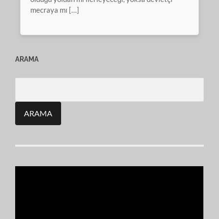
mecraya mı […]
ARAMA
Search
for: