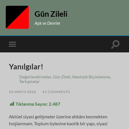
Gün Zileli
Aşk ve Devrim
Toggle
Toggle
search
mobile
field
menu
Yanılgılar!
Değerlendirmeler
,
Gün Zileli
,
İdeolojik Biçimlenme
,
Tartışmalar
26 MAYIS 2026
/
41 COMMENTS
Tıklanma Sayısı:
2.487
Aktüel siyasi gelişmeler üzerine ahkâm kesmekten
hoşlanmam. Toplum öylesine kaotik bir yapı, siyasi