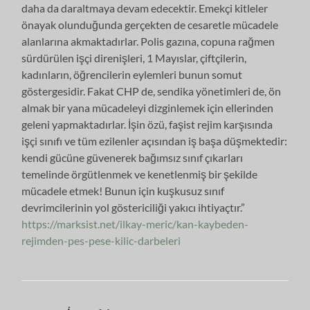
daha da daraltmaya devam edecektir. Emekçi kitleler
önayak olunduğunda gerçekten de cesaretle mücadele
alanlarına akmaktadırlar. Polis gazına, copuna rağmen
sürdürülen işçi direnişleri, 1 Mayıslar, çiftçilerin,
kadınların, öğrencilerin eylemleri bunun somut
göstergesidir. Fakat CHP de, sendika yönetimleri de, ön
almak bir yana mücadeleyi dizginlemek için ellerinden
geleni yapmaktadırlar. İşin özü, faşist rejim karşısında
işçi sınıfı ve tüm ezilenler açısından iş başa düşmektedir:
kendi gücüne güvenerek bağımsız sınıf çıkarları
temelinde örgütlenmek ve kenetlenmiş bir şekilde
mücadele etmek! Bunun için kuşkusuz sınıf
devrimcilerinin yol göstericiliği yakıcı ihtiyaçtır.”
https://marksist.net/ilkay-meric/kan-kaybeden-
rejimden-pes-pese-kilic-darbeleri