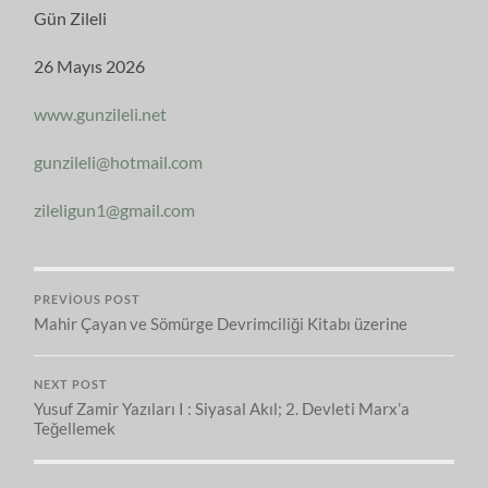
Gün Zileli
26 Mayıs 2026
www.gunzileli.net
gunzileli@hotmail.com
zileligun1@gmail.com
PREVIOUS POST
Mahir Çayan ve Sömürge Devrimciliği Kitabı üzerine
NEXT POST
Yusuf Zamir Yazıları I : Siyasal Akıl; 2. Devleti Marx’a
Teğellemek