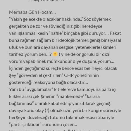
Merhaba Gün Hocam…
“Yakın gelecekte olacaklar hakkında..” Söz söylemek
gerçekten de zor ve söylediğiniz gibi neredeyse
yanlışlanması kesin “nafile” bir çaba gibi duruyor… Fakat
buna rağmen sağlam bir ideolojik temel, geniş bir siyasal
ufuk ve bunlara dayanan sezgisel yeteneklerle (kimleri
tarif ediyorum ben…?
) yine de öngörülü bir dizi
yorum yapabilmek mümkündür diye düşünüyorum…
İçinden geçtiğimiz süreçte bence esas belirleyici olacak
şey “görevden el çektirilen” CHP yönetiminin
göstereceği reaksiyona bağlı olacaktır…
Yani bu “uygulamalar” kitlelere ve kamuoyuna parti içi
klikler arası çekişmenin “mahkemede” “karara
bağlanması” olarak kabul edilip yansıtılarak geçmiş
davaya konu olay (?) olmaksızın yeni bir kongre süreciyle
herşeyin düzeleceği tutumu takınmak esası itibariyle
“parti içi iktidar” sorununu çözer…