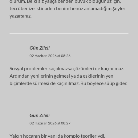
olurum. Belki siz yaşça benden büyük olduğunuz için,
tecrübenize istinaden benim henüz anlamadığım şeyler
yazarsınız.
Gün Zileli
02 Haziran 2026 at 08:26
Sosyal problemler kaçıılmazsa çözümleri de kaçınılmaz.
Ardından yenilerinin gelmesi ya da eskilerinin yeni
biçimlerde sürmesi de kaçınılmaz. Bu böylece süüp gider.
Gün Zileli
02 Haziran 2026 at 08:27
Yalçın hocanın bir yanı da komplo teorileriydi.