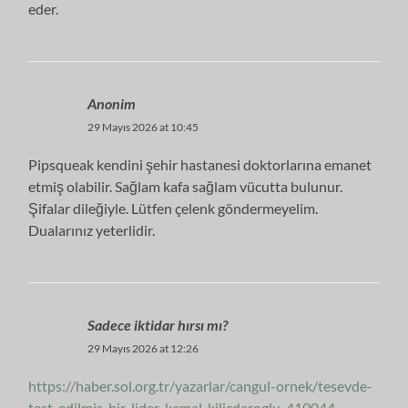
eder.
Anonim
29 Mayıs 2026 at 10:45
Pipsqueak kendini şehir hastanesi doktorlarına emanet
etmiş olabilir. Sağlam kafa sağlam vücutta bulunur.
Şifalar dileğiyle. Lütfen çelenk göndermeyelim.
Dualarınız yeterlidir.
Sadece iktidar hırsı mı?
29 Mayıs 2026 at 12:26
https://haber.sol.org.tr/yazarlar/cangul-ornek/tesevde-
test-edilmis-bir-lider-kemal-kilicdaroglu-410044