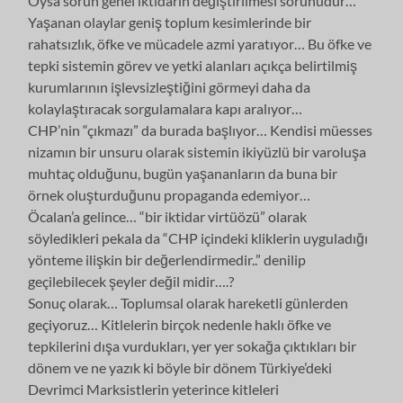
Oysa sorun genel iktidarın değiştirilmesi sorunudur…
Yaşanan olaylar geniş toplum kesimlerinde bir
rahatsızlık, öfke ve mücadele azmi yaratıyor… Bu öfke ve
tepki sistemin görev ve yetki alanları açıkça belirtilmiş
kurumlarının işlevsizleştiğini görmeyi daha da
kolaylaştıracak sorgulamalara kapı aralıyor…
CHP’nin “çıkmazı” da burada başlıyor… Kendisi müesses
nizamın bir unsuru olarak sistemin ikiyüzlü bir varoluşa
muhtaç olduğunu, bugün yaşananların da buna bir
örnek oluşturduğunu propaganda edemiyor…
Öcalan’a gelince… “bir iktidar virtüözü” olarak
söyledikleri pekala da “CHP içindeki kliklerin uyguladığı
yönteme ilişkin bir değerlendirmedir..” denilip
geçilebilecek şeyler değil midir….?
Sonuç olarak… Toplumsal olarak hareketli günlerden
geçiyoruz… Kitlelerin birçok nedenle haklı öfke ve
tepkilerini dışa vurdukları, yer yer sokağa çıktıkları bir
dönem ve ne yazık ki böyle bir dönem Türkiye’deki
Devrimci Marksistlerin yeterince kitleleri