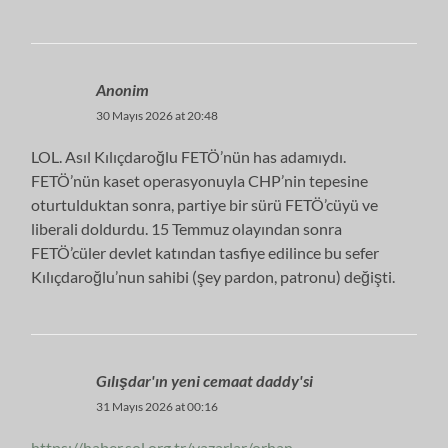
Anonim
30 Mayıs 2026 at 20:48
LOL. Asıl Kılıçdaroğlu FETÖ’nün has adamıydı.
FETÖ’nün kaset operasyonuyla CHP’nin tepesine
oturtulduktan sonra, partiye bir sürü FETÖ’cüyü ve
liberali doldurdu. 15 Temmuz olayından sonra
FETÖ’cüler devlet katından tasfiye edilince bu sefer
Kılıçdaroğlu’nun sahibi (şey pardon, patronu) değişti.
Gılışdar'ın yeni cemaat daddy'si
31 Mayıs 2026 at 00:16
https://haber.sol.org.tr/yazarlar/orhan-