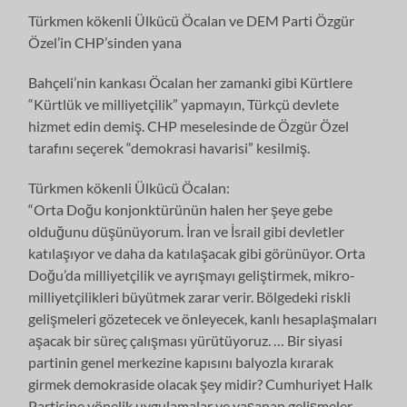
Türkmen kökenli Ülkücü Öcalan ve DEM Parti Özgür
Özel’in CHP’sinden yana
Bahçeli’nin kankası Öcalan her zamanki gibi Kürtlere
“Kürtlük ve milliyetçilik” yapmayın, Türkçü devlete
hizmet edin demiş. CHP meselesinde de Özgür Özel
tarafını seçerek “demokrasi havarisi” kesilmiş.
Türkmen kökenli Ülkücü Öcalan:
“Orta Doğu konjonktürünün halen her şeye gebe
olduğunu düşünüyorum. İran ve İsrail gibi devletler
katılaşıyor ve daha da katılaşacak gibi görünüyor. Orta
Doğu’da milliyetçilik ve ayrışmayı geliştirmek, mikro-
milliyetçilikleri büyütmek zarar verir. Bölgedeki riskli
gelişmeleri gözetecek ve önleyecek, kanlı hesaplaşmaları
aşacak bir süreç çalışması yürütüyoruz. … Bir siyasi
partinin genel merkezine kapısını balyozla kırarak
girmek demokraside olacak şey midir? Cumhuriyet Halk
Partisine yönelik uygulamalar ve yaşanan gelişmeler,