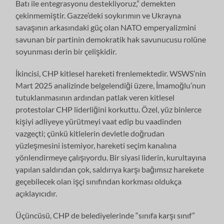
Batı ile entegrasyonu destekliyoruz,” demekten
çekinmemiştir. Gazze’deki soykırımın ve Ukrayna
savaşının arkasındaki güç olan NATO emperyalizmini
savunan bir partinin demokratik hak savunucusu rolüne
soyunması derin bir çelişkidir.
İkincisi, CHP kitlesel hareketi frenlemektedir. WSWS’nin
Mart 2025 analizinde belgelendiği üzere, İmamoğlu’nun
tutuklanmasının ardından patlak veren kitlesel
protestolar CHP liderliğini korkuttu. Özel, yüz binlerce
kişiyi adliyeye yürütmeyi vaat edip bu vaadinden
vazgeçti; çünkü kitlelerin devletle doğrudan
yüzleşmesini istemiyor, hareketi seçim kanalına
yönlendirmeye çalışıyordu. Bir siyasi liderin, kurultayına
yapılan saldırıdan çok, saldırıya karşı bağımsız harekete
geçebilecek olan işçi sınıfından korkması oldukça
açıklayıcıdır.
Üçüncüsü, CHP de belediyelerinde “sınıfa karşı sınıf”