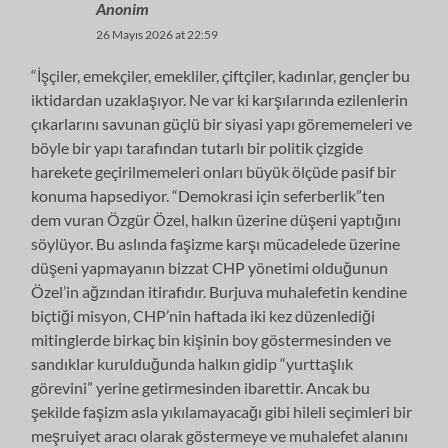
Anonim
26 Mayıs 2026 at 22:59
“İşçiler, emekçiler, emekliler, çiftçiler, kadınlar, gençler bu
iktidardan uzaklaşıyor. Ne var ki karşılarında ezilenlerin
çıkarlarını savunan güçlü bir siyasi yapı görememeleri ve
böyle bir yapı tarafından tutarlı bir politik çizgide
harekete geçirilmemeleri onları büyük ölçüde pasif bir
konuma hapsediyor. “Demokrasi için seferberlik”ten
dem vuran Özgür Özel, halkın üzerine düşeni yaptığını
söylüyor. Bu aslında faşizme karşı mücadelede üzerine
düşeni yapmayanın bizzat CHP yönetimi olduğunun
Özel’in ağzından itirafıdır. Burjuva muhalefetin kendine
biçtiği misyon, CHP’nin haftada iki kez düzenlediği
mitinglerde birkaç bin kişinin boy göstermesinden ve
sandıklar kurulduğunda halkın gidip “yurttaşlık
görevini” yerine getirmesinden ibarettir. Ancak bu
şekilde faşizm asla yıkılamayacağı gibi hileli seçimleri bir
meşruiyet aracı olarak göstermeye ve muhalefet alanını