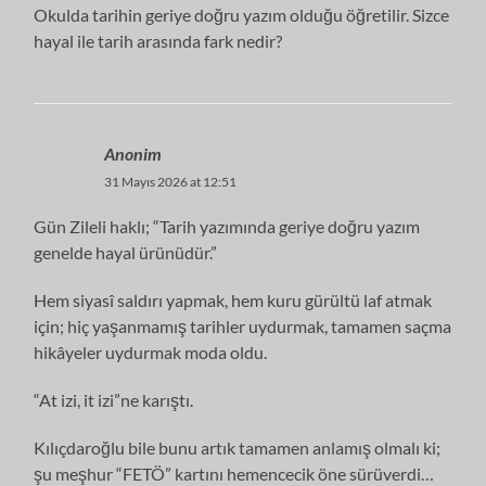
Okulda tarihin geriye doğru yazım olduğu öğretilir. Sizce
hayal ile tarih arasında fark nedir?
Anonim
31 Mayıs 2026 at 12:51
Gün Zileli haklı; “Tarih yazımında geriye doğru yazım
genelde hayal ürünüdür.”
Hem siyasî saldırı yapmak, hem kuru gürültü laf atmak
için; hiç yaşanmamış tarihler uydurmak, tamamen saçma
hikâyeler uydurmak moda oldu.
“At izi, it izi”ne karıştı.
Kılıçdaroğlu bile bunu artık tamamen anlamış olmalı ki;
şu meşhur “FETÖ” kartını hemencecik öne sürüverdi…