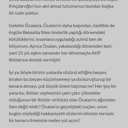
Kılıçdaroğlu’nun akıl almaz tutumunun bundan başka
bir izahı yoktur.
Gelelim Öcalan’a. Öcalan’ın daha başından, özellikle de
örgüte Bekaa’da fiilen önderlik yaptığı dönemdeki
kötülüklerini, insanlara uyguladığı zulmü ben de
biliyorum. Ayrıca Öcalan, yakalandığı dönemden beri,
yani 25 yılı aşkın zamandır her dönemeçte AKP
iktidarına destek vermiştir.
İyi ya, böyle birinin yukarda sözünü ettiğim beyanı,
bırakın bu beyanı küçümsemeyi ya da buruşturup bir
kenara atmayı, çok büyük önem taşımaz mı? Her şey bir
yana bu, iktidar cephesinin çatır çatır çökmekte
olduğunun bir iktidar virtüözü olan Öcalan’ın ağzından
ilanı değil midir? Öcalan’ın geçmişteki suçları, onun
bugün söylediği hakkaniyetli sözlerini elimizin tersiyle
bir kenara itmemize neden yol açsın?