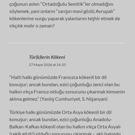
çoğunun aslen “Ortadoğulu Semitik”ler olmadığını
söylemek, yani onların “sarışın mavi gözlü Avrupalı”
kökenlerine vurgu yaparak yalanlarını teşhir etmek de
ırkçılık mıdır o zaman?
Tür(k)lerin Kökeni
27 Mayıs 2026 at 14:33
“Haiti halkı günümüzde Fransızca kökenli bir dil
konuşur; ancak bundan, ezici çoğunluğu zenci olan bu
halkın ırkça Fransız olduğu sonucunu çıkarmak kimsenin
aklına gelmez.” (Yanlış Cumhuriyet, S. Nişanyan)
Türkiye halkı günümüzde Orta Asya kökenli bir dil
konuşur; ancak bundan, ezici çoğunluğu Anadolu-
Balkan-Kafkas kökenli olan bu halkın ırkça Orta Asyalı
(çekik gözlü) olduğu sonucunu çıkarmak – aklı başında