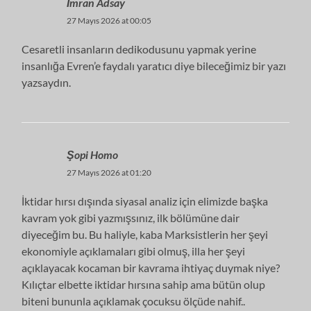
İmran Adsay
27 Mayıs 2026 at 00:05
Cesaretli insanların dedikodusunu yapmak yerine
insanlığa Evren’e faydalı yaratıcı diye bileceğimiz bir yazı
yazsaydın.
Şopi Homo
27 Mayıs 2026 at 01:20
İktidar hırsı dışında siyasal analiz için elimizde başka
kavram yok gibi yazmışsınız, ilk bölümüne dair
diyeceğim bu. Bu haliyle, kaba Marksistlerin her şeyi
ekonomiyle açıklamaları gibi olmuş, illa her şeyi
açıklayacak kocaman bir kavrama ihtiyaç duymak niye?
Kılıçtar elbette iktidar hırsına sahip ama bütün olup
biteni bununla açıklamak çocuksu ölçüde nahif..