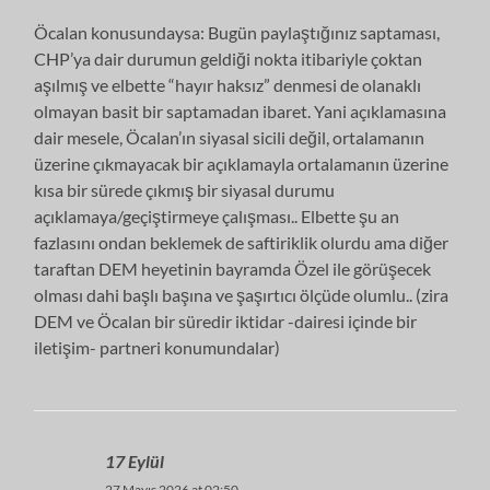
Öcalan konusundaysa: Bugün paylaştığınız saptaması,
CHP’ya dair durumun geldiği nokta itibariyle çoktan
aşılmış ve elbette “hayır haksız” denmesi de olanaklı
olmayan basit bir saptamadan ibaret. Yani açıklamasına
dair mesele, Öcalan’ın siyasal sicili değil, ortalamanın
üzerine çıkmayacak bir açıklamayla ortalamanın üzerine
kısa bir sürede çıkmış bir siyasal durumu
açıklamaya/geçiştirmeye çalışması.. Elbette şu an
fazlasını ondan beklemek de saftiriklik olurdu ama diğer
taraftan DEM heyetinin bayramda Özel ile görüşecek
olması dahi başlı başına ve şaşırtıcı ölçüde olumlu.. (zira
DEM ve Öcalan bir süredir iktidar -dairesi içinde bir
iletişim- partneri konumundalar)
17 Eylül
27 Mayıs 2026 at 02:50