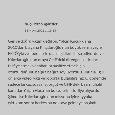
Küçükist öngörüler
31 Mayıs 2026 at 19:13
Geriye doğru yazım değil bu. Yalçın Küçük daha
2010’dan bu yana Kılıçdaroğlu’nun büyük sermayeyle,
FETÖ’yle ve liberallerle olan ilişkilerini ifşa ediyordu ve
Kılıçdaroğlu’nun oraya CHP’deki direngen kadroları
tasfiye etmek ve tabanını pasifize etmek için
oturtulduğunu bağıra bağıra söylüyordu. Bununla ilgili
onlarca video, yazı ve röportaj bulabilirsiniz. O dönemde
sadece birkaç sosyalist örgüt ve CHP’deki bazı muhalif
kanatlar Yalçın Hoca’nın bu tezlerini ciddiye alıyordu.
Şimdi ise Kılıçdaroğlu’nun misyonu iyice ayyuka
çıktıktan sonra herkes bu noktaya gelmeye başladı.