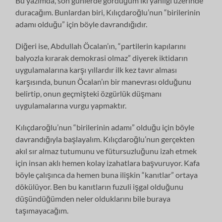
Bu yazımda, son günlerde gördüğüm iki yanılgı üzerinde
duracağım. Bunlardan biri, Kılıçdaroğlu’nun “birilerinin
adamı olduğu” için böyle davrandığıdır.
Diğeri ise, Abdullah Öcalan’ın, “partilerin kapılarını
balyozla kırarak demokrasi olmaz” diyerek iktidarın
uygulamalarına karşı yıllardır ilk kez tavır alması
karşısında, bunun Öcalan’ın bir manevrası olduğunu
belirtip, onun geçmişteki özgürlük düşmanı
uygulamalarına vurgu yapmaktır.
Kılıçdaroğlu’nun “birilerinin adamı” olduğu için böyle
davrandığıyla başlayalım. Kılıçdaroğlu’nun gerçekten
akıl sır almaz tutumunu ve fütursuzluğunu izah etmek
için insan aklı hemen kolay izahatlara başvuruyor. Kafa
böyle çalışınca da hemen buna ilişkin “kanıtlar” ortaya
dökülüyor. Ben bu kanıtların fuzuli işgal olduğunu
düşündüğümden neler olduklarını bile buraya
taşımayacağım.