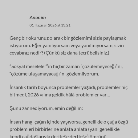
Anonim
01 Haziran 2026 at 13:21
Genç bir okurunuz olarak bir gözlemimi sizle paylaşmak
istiyorum. Eğer yanılıyorsam veya yanılmıyorsam, sizin
cevabınız nedir? (Çünkü siz daha tecrübelisiniz.)
“Sosyal meseleler”in hiçbir zaman “çözülemeyeceği”ni,
“çözüme ulaşamayacağı”nı gözlemliyorum.
İnsanlık tarih boyunca problemler yaşadı, problemler hiç
bitmedi, 2026 yılına geldik hâlâ problemler var…
Şunu zannediyorum, emin değilim:
İnsan hangi çağın içinde yaşıyorsa, genellikle o çağa özgü
problemleri birbirlerine anlata anlata (yani genellikle
kendi çağdaşlarıyla dertleşe dertleşe) ömrünü