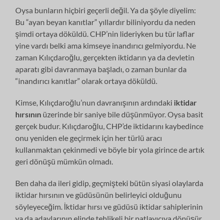
Oysa bunların hiçbiri geçerli değil. Ya da şöyle diyelim:
Bu “ayan beyan kanıtlar” yıllardır biliniyordu da neden
şimdi ortaya döküldü. CHP’nin lideriyken bu tür laflar
yine vardı belki ama kimseye inandırıcı gelmiyordu. Ne
zaman Kılıçdaroğlu, gerçekten iktidarın ya da devletin
aparatı gibi davranmaya başladı, o zaman bunlar da
“inandırıcı kanıtlar” olarak ortaya döküldü.
Kimse, Kılıçdaroğlu’nun davranışının ardındaki
iktidar
hırsının
üzerinde bir saniye bile düşünmüyor. Oysa basit
gerçek budur. Kılıçdaroğlu, CHP’de iktidarını kaybedince
onu yeniden ele geçirmek için her türlü aracı
kullanmaktan çekinmedi ve böyle bir yola girince de artık
geri dönüşü mümkün olmadı.
Ben daha da ileri gidip, geçmişteki bütün siyasi olaylarda
iktidar hırsının ve güdüsünün belirleyici olduğunu
söyleyeceğim. İktidar hırsı ve güdüsü iktidar sahiplerinin
ya da adaylarının elinde tehlikeli bir patlayıcıya dönüşür.