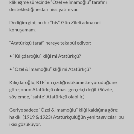
klikleşme sürecinde “Özel ve İmamoğlu” tarafını
desteklediğine dair hissiyatım var.
Dediğim gibi; bu bir “his”. Gün Zileli adına net
konuşamam.
“Atatürkçü taraf” nereye tekabül ediyor:
• “Kılıçdaroğlu” kliği mi Atatürkçü?
• “Özel & İmamoğlu” kliği mi Atatürkçü?
Kılıçdaroğlu, RTE’nin çizdiği istikâmette yürüdüğüne
göre; onun Atatürkçü olması gerçekçi değil. (Sözde,
söylemde, “sahte” Atatürkçü olabilir.)
Geriye sadece “Özel & İmamoğlu” kliği kaldığına göre;
hakiki (1919 & 1923) Atatürkçülüğün yeni taşıyıcıları bu
ikisi gözüküyor.