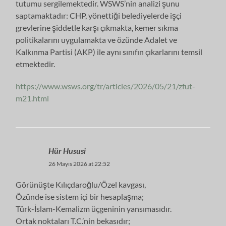
tutumu sergilemektedir. WSWS’nin analizi şunu
saptamaktadır: CHP, yönettiği belediyelerde işçi
grevlerine şiddetle karşı çıkmakta, kemer sıkma
politikalarını uygulamakta ve özünde Adalet ve
Kalkınma Partisi (AKP) ile aynı sınıfın çıkarlarını temsil
etmektedir.
https://www.wsws.org/tr/articles/2026/05/21/zfut-
m21.html
Hür Hususi
26 Mayıs 2026 at 22:52
Görünüşte Kılıçdaroğlu/Özel kavgası,
Özünde ise sistem içi bir hesaplaşma;
Türk-İslam-Kemalizm üçgeninin yansımasıdır.
Ortak noktaları T.C.’nin bekasıdır;