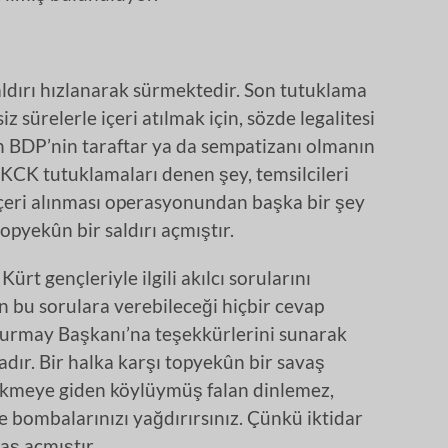
aldırı hızlanarak sürmektedir. Son tutuklama
z sürelerle içeri atılmak için, sözde legalitesi
an BDP’nin taraftar ya da sempatizanı olmanın
 KCK tutuklamaları denen şey, temsilcileri
içeri alınması operasyonundan başka bir şey
topyekûn bir saldırı açmıştır.
rt gençleriyle ilgili akılcı sorularını
 bu sorulara verebileceği hiçbir cevap
urmay Başkanı’na teşekkürlerini sunarak
dır. Bir halka karşı topyekûn bir savaş
 ekmeye giden köylüymüş falan dinlemez,
 bombalarınızı yağdırırsınız. Çünkü iktidar
aş açmıştır.