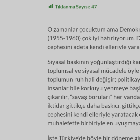
Tıklanma Sayısı:
47
O zamanlar çocuktum ama Demokrat 
(1955-1960) çok iyi hatırlıyorum. D
cephesini adeta kendi elleriyle yara
Siyasal baskının yoğunlaştırdığı ka
toplumsal ve siyasal mücadele öyle 
toplumun ruh hali değişir; politikay
insanlar bile korkuyu yenmeye başla
çıkarılır, “savaş boruları” her yan
iktidar gittikçe daha baskıcı, gittik
cephesini kendi elleriyle yaratacak
muhalefette birbiriyle en uyuşmaya
İşte Türkiye’de böyle bir döneme gi