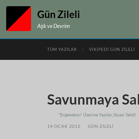
Gün Zileli
Aşk ve Devrim
TÜM YAZILAR
VIKIPEDI GÜN ZILELI
Savunmaya Sal
"Ergenekon" Üzerine Yazılar
,
Siyasi Tahlil
14 OCAK 2012
/
GÜN ZILELI