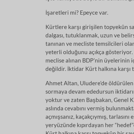
İşaretleri mi? Epeyce var.
Kürtlere karşı girişilen topyekûn s
dalgası, tutuklanmak, uzun ve belirsi
tanınan ve mecliste temsilcileri ol
yeterli olduğunu açıkça gösteriyor.
meclise alınan BDP’nin üyelerinin 
değildir. İktidar Kürt halkına karşı 
Ahmet Altan, Uludere’de öldürülen Kü
sormaya devam ededursun iktidarın
yoktur ve zaten Başbakan, Genel K
aslında cevabını vermiş bulunmakta
açmışsanız, kaçakçıymış, tarlasını
yeryüzünde kıpırdayan her “hedef”e
Kürt halkına karşı topyekûn bir sav