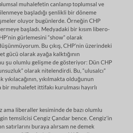
lumsal muhalefetin canlanıp toplumsal ve
ilenmeye başladığı şenlikli bir döneme
lişmeler oluyor bugünlerde. Örneğin CHP
termeye başladı. Medyadaki bir kısım libero-
HP’nin gürlemesini “show” olarak
 düşünmüyorum. Bu çıkış, CHP’nin üzerindeki
fet gücü olarak ayağa kalktığının
nu şu olumlu gelişme de gösteriyor: Dün CHP
suzluk” olarak nitelendirdi. Bu, “ulusalcı”
ak yıkılacağının, yıkılmakta olduğunun
bir muhalefet ittifakı kurulması hayırlı
ız ama liberaller kesiminde de bazı olumlu
lirgin temsilcisi Cengiz Çandar bence. Cengiz’in
on satırlarını buraya alırsam ne demek