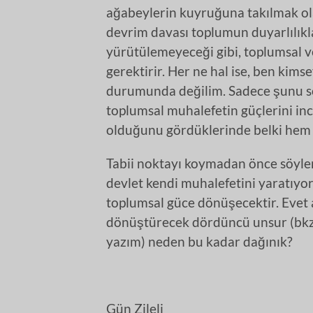
ağabeylerin kuyruğuna takılmak o
devrim davası toplumun duyarlılıkl
yürütülemeyeceği gibi, toplumsal ve
gerektirir. Her ne hal ise, ben kim
durumunda değilim. Sadece şunu söy
toplumsal muhalefetin güçlerini in
olduğunu gördüklerinde belki hem b
Tabii noktayı koymadan önce söyl
devlet kendi muhalefetini yaratıyo
toplumsal güce dönüşecektir. Evet
dönüştürecek dördüncü unsur (bkz.
yazım) neden bu kadar dağınık?
Gün Zileli