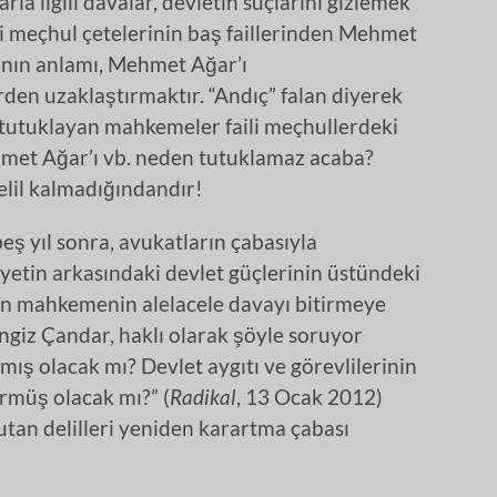
rla ilgili davalar, devletin suçlarını gizlemek
aili meçhul çetelerinin baş faillerinden Mehmet
ezanın anlamı, Mehmet Ağar’ı
den uzaklaştırmaktır. “Andıç” falan diyerek
tutuklayan mahkemeler faili meçhullerdeki
met Ağar’ı vb. neden tutuklamaz acaba?
delil kalmadığındandır!
eş yıl sonra, avukatların çabasıyla
etin arkasındaki devlet güçlerinin üstündeki
en mahkemenin alelacele davayı bitirmeye
Cengiz Çandar, haklı olarak şöyle soruyor
ış olacak mı? Devlet aygıtı ve görevlilerinin
örmüş olacak mı?” (
Radikal
, 13 Ocak 2012)
utan delilleri yeniden karartma çabası