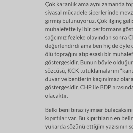
Çok karanlık ama aynı zamanda top
siyasal mücadele siperlerinde mevz
girmiş bulunuyoruz. Çok ilginç ge
muhalefette iyi bir performans gös
sağcımız fezleke olayından sonra C
değerlendirdi ama ben hiç de öyle
ölü toprağını atıp esaslı bir muhale
göstergesidir. Bunun böyle olduğu
sözcüsü, KCK tutuklamalarını “kanun
duvar ve bentlerin kaçınılmaz olar
göstergesidir. CHP ile BDP arasında 
olacaktır.
Belki beni biraz iyimser bulacaksın
kıpırtılar var. Bu kıpırtıların en be
yukarda sözünü ettiğim yazısının s