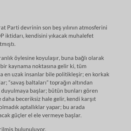
Parti devrinin son beş yılının atmosferini
P iktidarı, kendisini yıkacak muhalefet
tmıştı.
ranlık öylesine koyulaşır, buna bağlı olarak
bir kaynama noktasına gelir ki, tüm
a en uzak insanlar bile politikleşir; en korkak
r; “savaş baltaları” toprağın altından
da duyulmaya başlar; bütün bunları gören
çe daha beceriksiz hale gelir, kendi karşıt
 olmadık aptallıklar yapar; bu arada
cak güçler el ele vermeye başlar.
rilmiş bulunuluyor.