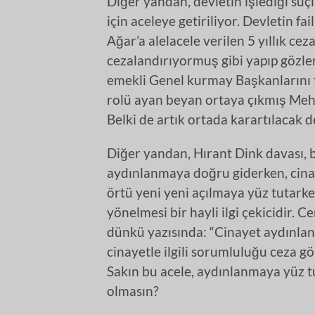
Diğer yandan, devletin işlediği suçla
için aceleye getiriliyor. Devletin f
Ağar’a alelacele verilen 5 yıllık c
cezalandırıyormuş gibi yapıp gözler
emekli Genel kurmay Başkanlarını 
rolü ayan beyan ortaya çıkmış Meh
Belki de artık ortada karartılacak 
Diğer yandan, Hırant Dink davası, b
aydınlanmaya doğru giderken, cinay
örtü yeni yeni açılmaya yüz tutark
yönelmesi bir hayli ilgi çekicidir. 
dünkü yazısında: “Cinayet aydınlanm
cinayetle ilgili sorumluluğu ceza g
Sakın bu acele, aydınlanmaya yüz t
olmasın?