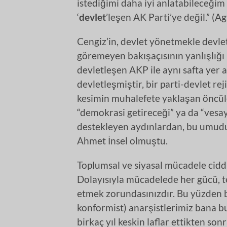
istediğimi daha iyi anlatabileceğim s
‘
devlet
’leşen AK Parti’ye değil.” (Ag
Cengiz’in, devlet yönetmekle devle
göremeyen bakışaçısının yanlışlığı
devletleşen AKP ile aynı safta yer 
devletleşmiştir, bir parti-devlet r
kesimin muhalefete yaklaşan öncüle
“demokrasi getireceği” ya da “vesa
destekleyen aydınlardan, bu umudu
Ahmet İnsel olmuştu.
Toplumsal ve siyasal mücadele ciddi 
Dolayısıyla mücadelede her gücü, t
etmek zorundasınızdır. Bu yüzden bi
konformist) anarşistlerimiz bana bu
birkaç yıl keskin laflar ettikten son