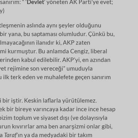
anırım: “ ‘
Devlet
’ yöneten AK Parti’ye evet;
y)
tleşmenin aslında aynı şeyler olduğunu
 bir yana, bu saptaması olumludur. Çünkü bu,
almayacağının ilanıdır ki, AKP zaten
ejimi kurmuştur. Bu anlamda Cengiz, liberal
rinden kabul edilebilir. AKP’yi, en azından
yet rejimine son vereceği” umuduyla
 ilk terk eden ve muhalefete geçen sanırım
bir iştir. Keskin laflarla yürütülemez.
ek bir bireye varıncaya kadar ince ince hesap
zim toplum ve siyaset dışı (ve dolayısıyla
run kıvırırlar ama ben anarşizmi onlar gibi,
ra
Taraf
’ın ya da medyadaki bir takım