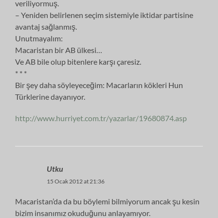
veriliyormuş.
– Yeniden belirlenen seçim sistemiyle iktidar partisine
avantaj sağlanmış.
Unutmayalım:
Macaristan bir AB ülkesi…
Ve AB bile olup bitenlere karşı çaresiz.
* * *
Bir şey daha söyleyeceğim: Macarların kökleri Hun
Türklerine dayanıyor.
http://www.hurriyet.com.tr/yazarlar/19680874.asp
Utku
15 Ocak 2012 at 21:36
Macaristan’da da bu böylemi bilmiyorum ancak şu kesin
bizim insanımız okuduğunu anlayamıyor.