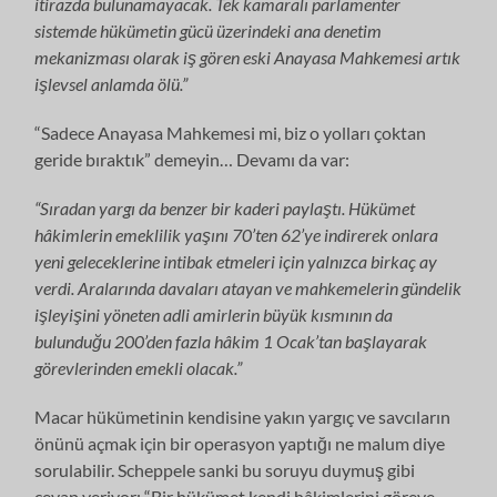
itirazda bulunamayacak. Tek kamaralı parlamenter
sistemde hükümetin gücü üzerindeki ana denetim
mekanizması olarak iş gören eski Anayasa Mahkemesi artık
işlevsel anlamda ölü.”
“Sadece Anayasa Mahkemesi mi, biz o yolları çoktan
geride bıraktık” demeyin… Devamı da var:
“Sıradan yargı da benzer bir kaderi paylaştı. Hükümet
hâkimlerin emeklilik yaşını 70’ten 62’ye indirerek onlara
yeni geleceklerine intibak etmeleri için yalnızca birkaç ay
verdi. Aralarında davaları atayan ve mahkemelerin gündelik
işleyişini yöneten adli amirlerin büyük kısmının da
bulunduğu 200’den fazla hâkim 1 Ocak’tan başlayarak
görevlerinden emekli olacak.”
Macar hükümetinin kendisine yakın yargıç ve savcıların
önünü açmak için bir operasyon yaptığı ne malum diye
sorulabilir. Scheppele sanki bu soruyu duymuş gibi
cevap veriyor: “Bir hükümet kendi hâkimlerini göreve