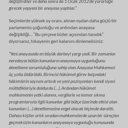
değiştirdiler ve daha sonra da 1 Ocak 2012’de yürürlüğe
girecek yepyeni bir anayasa yaptılar.”
Seçimlerde yüksek oy oranı, alınan oydan daha güçlü bir
parlamento çoğunluğu ve ardından anayasa
değişikliği… “Bu çerçeve bizler açısından tanıdık”
diyorsanız, hikayenin geri kalanını dinlemelisiniz:
“Yeni anayasada en büyük darbeyi yargı yedi. Bir zamanlar
neredeyse bütün kanunların anayasaya uygunluğunu
denetleme sorumluluğuna sahip olan Anayasa Mahkemesi
üç yolla öldürüldü. Birincisi hükümet görev başındaki
hâkimlerin sayısını artırdı ve yeni pozisyonları kendi siyasi
müttefikleriyle doldurdu (…). Ardından hükümet
mahkemenin yetki alanını, vergilerle ve kemer sıkma
programlarıyla ilgili kanunlar gibi bütçe üzerinde etkisi olan
kanunları (…) denetlemesine engel olacak biçimde daralttı.
Dahası kişiler artık sıradan mahkemelerde uzun bir süreçten
geçmeksizin kanunların anayasaya uygunluğu konusunda