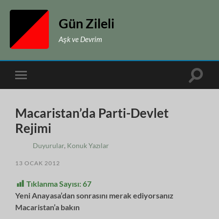
Gün Zileli
Aşk ve Devrim
Toggle
Toggle
search
mobile
field
menu
Macaristan’da Parti-Devlet
Rejimi
Duyurular
,
Konuk Yazılar
13 OCAK 2012
Tıklanma Sayısı:
67
Yeni Anayasa’dan sonrasını merak ediyorsanız
Macaristan’a bakın