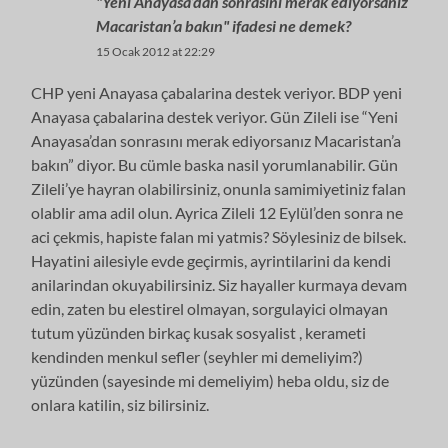
"Yeni Anayasa’dan sonrasını merak ediyorsanız
Macaristan’a bakın" ifadesi ne demek?
15 Ocak 2012 at 22:29
CHP yeni Anayasa çabalarina destek veriyor. BDP yeni
Anayasa çabalarina destek veriyor. Gün Zileli ise “Yeni
Anayasa’dan sonrasını merak ediyorsanız Macaristan’a
bakın” diyor. Bu cümle baska nasil yorumlanabilir. Gün
Zileli’ye hayran olabilirsiniz, onunla samimiyetiniz falan
olablir ama adil olun. Ayrica Zileli 12 Eylül’den sonra ne
aci çekmis, hapiste falan mi yatmis? Söylesiniz de bilsek.
Hayatini ailesiyle evde geçirmis, ayrintilarini da kendi
anilarindan okuyabilirsiniz. Siz hayaller kurmaya devam
edin, zaten bu elestirel olmayan, sorgulayici olmayan
tutum yüzünden birkaç kusak sosyalist , kerameti
kendinden menkul sefler (seyhler mi demeliyim?)
yüzünden (sayesinde mi demeliyim) heba oldu, siz de
onlara katilin, siz bilirsiniz.