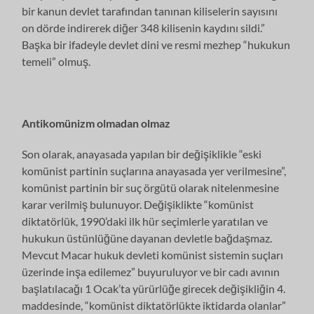
bir kanun devlet tarafından tanınan kiliselerin sayısını
on dörde indirerek diğer 348 kilisenin kaydını sildi.”
Başka bir ifadeyle devlet dini ve resmi mezhep “hukukun
temeli” olmuş.
Antikomünizm olmadan olmaz
Son olarak, anayasada yapılan bir değişiklikle “eski
komünist partinin suçlarına anayasada yer verilmesine”,
komünist partinin bir suç örgütü olarak nitelenmesine
karar verilmiş bulunuyor. Değişiklikte “komünist
diktatörlük, 1990’daki ilk hür seçimlerle yaratılan ve
hukukun üstünlüğüne dayanan devletle bağdaşmaz.
Mevcut Macar hukuk devleti komünist sistemin suçları
üzerinde inşa edilemez” buyuruluyor ve bir cadı avının
başlatılacağı 1 Ocak’ta yürürlüğe girecek değişikliğin 4.
maddesinde, “komünist diktatörlükte iktidarda olanlar”