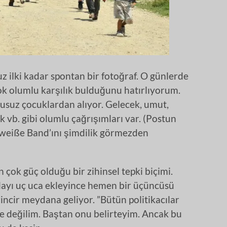
uz ilki kadar spontan bir fotoğraf. O günlerde
çok olumlu karşılık bulduğunu hatırlıyorum.
kusuz çocuklardan alıyor. Gelecek, umut,
ılık vb. gibi olumlu çağrışımları var. (Postun
 weiße Band’ını şimdilik görmezden
çok güç olduğu bir zihinsel tepki biçimi.
aklayı uç uca ekleyince hemen bir üçüncüsü
incir meydana geliyor. ”Bütün politikacılar
nde değilim. Baştan onu belirteyim. Ancak bu