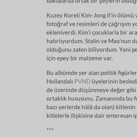
baklalarda ortak bir şeylerin olduğ
Kuzey Koreli Kim-Jong İl’in ölümü 
fotoğraf ve resimleri de çağrışım y
ekleniverdi. Kim’i çocuklarla bir a
hatırlıyordum. Stalin ve Mao’nun da
olduğunu zaten biliyordum. Yani p
için epey bir malzeme var.
Bu albümde yer alan politik figürler
Hollandalı
PVND
üyelerinin besledi
de üzerinde düşünmeye değer gibi g
ortaklık hususunu. Zamanında bu fot
bazı yerlerde hâlâ da olan) kitlenin 
kitlelerle ilişkisine dair enteresan 
***