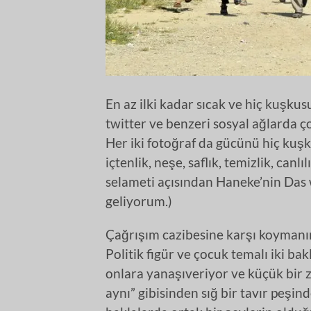
En az ilki kadar sıcak ve hiç kuşkus
twitter ve benzeri sosyal ağlarda 
Her iki fotoğraf da gücünü hiç kuş
içtenlik, neşe, saflık, temizlik, canl
selameti açısından Haneke’nin Das
geliyorum.)
Çağrışım cazibesine karşı koymanın 
Politik figür ve çocuk temalı iki b
onlara yanaşıveriyor ve küçük bir z
aynı” gibisinden sığ bir tavır peşi