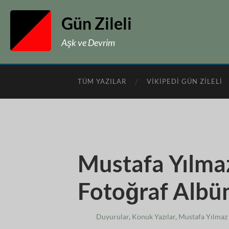
Gün Zileli
Aşk ve Devrim
TÜM YAZILAR
VIKIPEDI GÜN ZILELI
Mustafa Yılmaz
Fotoğraf Alb
Duyurular
,
Konuk Yazılar
,
Mustafa Yılmaz 