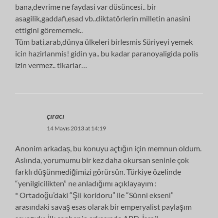
bana,devrime ne faydasi var düsüncesi.. bir
asagilik,gaddafi,esad vb..diktatörlerin milletin anasini
ettigini görememek..
Tüm bati,arab,dünya ülkeleri birlesmis Süriyeyi yemek
icin hazirlanmis! gidin ya.. bu kadar paranoyaligida polis
izin vermez.. tikarlar…
çıracı
14 Mayıs 2013 at 14:19
Anonim arkadaş, bu konuyu açtığın için memnun oldum.
Aslında, yorumumu bir kez daha okursan seninle çok
farklı düşünmediğimizi görürsün. Türkiye özelinde
“yenilgicilikten” ne anladığımı açıklayayım :
* Ortadoğu’daki “Şii koridoru” ile “Sünni ekseni”
arasındaki savaş esas olarak bir emperyalist paylaşım