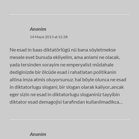
Anonim
14 Mayıs 2013 at 12:28
Ne esad in baas diktatörlügü nü bana söyletmekse
mesele evet bunuda ekliyelim, ama anlami ne olacak,
yada tersinden sorayim ne emperyalist müdahale
dediginizde bir ölcüde esad i rahatlatan politikanin
altina imza atmis oluyorsunuz. hal böyle olunca ne esad
in diktatorlugu slogani, bir slogan olarak kaliyor..ancak
eger sizin ne esad in diktatorlugu sloganiniz tayyibin
diktator esad demagojisi tarafindan kullanilmadikca…
Anonim