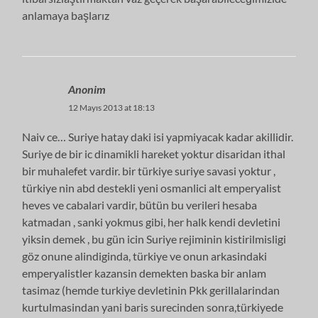
anlamaya başlarız
Anonim
12 Mayıs 2013 at 18:13
Naiv ce… Suriye hatay daki isi yapmiyacak kadar akillidir.
Suriye de bir ic dinamikli hareket yoktur disaridan ithal
bir muhalefet vardir. bir türkiye suriye savasi yoktur ,
türkiye nin abd destekli yeni osmanlici alt emperyalist
heves ve cabalari vardir, bütün bu verileri hesaba
katmadan , sanki yokmus gibi, her halk kendi devletini
yiksin demek , bu gün icin Suriye rejiminin kistirilmisligi
göz onune alindiginda, türkiye ve onun arkasindaki
emperyalistler kazansin demekten baska bir anlam
tasimaz (hemde turkiye devletinin Pkk gerillalarindan
kurtulmasindan yani baris surecinden sonra,türkiyede