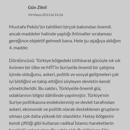
Gün Zileli
14 Mayıs 2013 at 14:26
Mustafa Peköz’ün tahlilleri birçok bakımdan önemli.
ancak maddeler halinde yaptığı ihtimaller sıralaması
gereğince objektif gelmedi bana. Hele şu aşağıya aldığım
4. madde:
Dördüncüsü: Türkiye bölgedeki istihbarat gücüyle sık sık
övünen bir ülke ve MİT’in Suriye’de önemli bir çalışma
içinde olduğunu, askeri, politik ve sosyal gelişmeleri çok
iyi bildiğini ve takip ettiğini söyleyen devletin kendi
yöneticileridir. Bu saldırı, Türkiye’de önemli güç
odaklarının bilgisi dâhilinde yapılmıştır. Türkiye’nin
Suriye politikasına endekslenmiş ve devlet tarafından
askeri, ekonomik ve politik olarak desteklenen grupların
olması çok daha yüksek bir olasılıktır. Hatay bölgesini
kendi çiftliği gibi kullanan radikal İslamcı hareketlerin
her türlü askeri olanağa sahip olduğu biliniyor. Söz