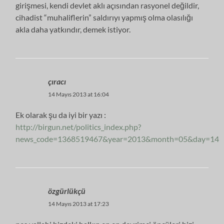
girişmesi, kendi devlet aklı açısından rasyonel değildir,
cihadist “muhaliflerin” saldırıyı yapmış olma olasılığı
akla daha yatkındır, demek istiyor.
çıracı
14 Mayıs 2013 at 16:04
Ek olarak şu da iyi bir yazı :
http://birgun.net/politics_index.php?
news_code=1368519467&year=2013&month=05&day=14
özgürlükçü
14 Mayıs 2013 at 17:23