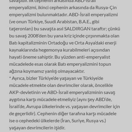
savaşıdır. İlk cephenin arkasında ABD-İsrail
emperyalizmi, ikinci cephenin arkasında da Rusya-Çin
emperyalizmi bulunmaktadır. ABD-İsrail emperyalizmi
(ve onun Türkiye, Suudi Arabistan, B.A.E., gibi
taşeronları) bu savaşta asıl SALDIRGAN taraftır; çünkü
bu savaş 2008’den bu yana kriz içinde çırpınmakta olan
Batı kapitalizminin Ortadoğu ve Orta Asya’daki enerji
kaynaklarında hegemonya kurabilmeleri açısından
hayati öneme sahiptir. Bu yüzden anti-emperyalist
mücadelede esas olarak Batı emperyalizmini topun
ağzına koymamız yanlış olmayacaktır.
* Ayrıca, bizler Türkiye’de yaşayan ve Türkiye’de
mücadele etmekte olan devrimciler olarak, öncelikle
AKP-devletinin ve ABD-İsrail emperyalizminin savaş
aygıtına karşı mücadele etmeliyiz (aynı şey ABD’de,
İsrail’de, Avrupa ülkelerinde vs. yaşayan devrimciler için
de geçerlidir). Cephenin diğer tarafına karşı mücadele
ise o cephedeki ülkelerde (İran, Suriye, Rusya vs.)
yaşayan devrimcilerin işidir.