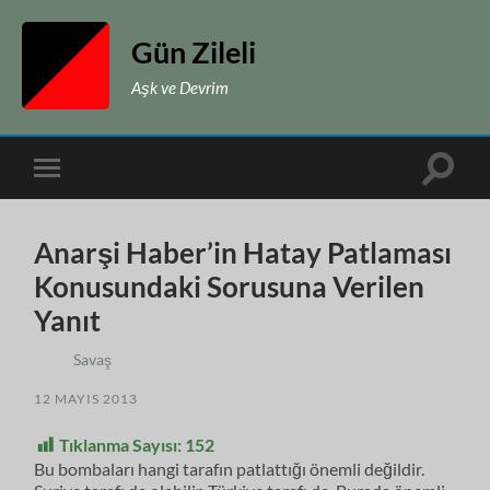
Gün Zileli
Aşk ve Devrim
Toggle
Toggle
search
mobile
field
menu
Anarşi Haber’in Hatay Patlaması
Konusundaki Sorusuna Verilen
Yanıt
Savaş
12 MAYIS 2013
Tıklanma Sayısı:
152
Bu bombaları hangi tarafın patlattığı önemli değildir.