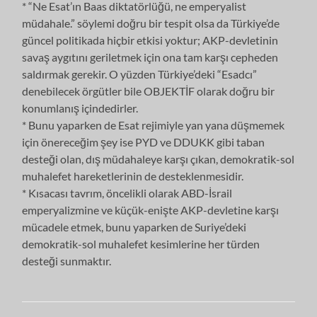
* “Ne Esat’ın Baas diktatörlüğü, ne emperyalist
müdahale.” söylemi doğru bir tespit olsa da Türkiye’de
güncel politikada hiçbir etkisi yoktur; AKP-devletinin
savaş aygıtını geriletmek için ona tam karşı cepheden
saldırmak gerekir. O yüzden Türkiye’deki “Esadcı”
denebilecek örgütler bile OBJEKTİF olarak doğru bir
konumlanış içindedirler.
* Bunu yaparken de Esat rejimiyle yan yana düşmemek
için önereceğim şey ise PYD ve DDUKK gibi taban
desteği olan, dış müdahaleye karşı çıkan, demokratik-sol
muhalefet hareketlerinin de desteklenmesidir.
* Kısacası tavrım, öncelikli olarak ABD-İsrail
emperyalizmine ve küçük-enişte AKP-devletine karşı
mücadele etmek, bunu yaparken de Suriye’deki
demokratik-sol muhalefet kesimlerine her türden
desteği sunmaktır.