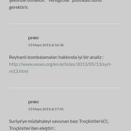
gerektirir.
çıracı
13 Mayıs 2013 at 16:36
Reyhanlı bombalamaları hakkında iyi bir analiz :
http://www.wsws.org/en/articles/2013/05/13/syri-
m13.html
çıracı
13 Mayıs 2013 at 17:41
Suriye’ye müdahaleyi savunan bazı Troçkistler’e(!),
Troçkistler’den eleştiri :