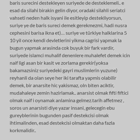
baris surecini destekleyen suriyede de desteklemeli.. e
esad da silahi birakin gelin diyor, oradaki silahli seriatci
vahseti neden halk isyani ile esitleyip destekliyorsun,
suriye ye de baris sureci demek gerekmezmi, hadi nusra
cephesini barisa ikna et)… suriye ve türkiye halklarina 5
10 yil once kendi devletlerini yikma cagrisi yapmak la
bugun yapmak arasinda cok buyuk bir fark vardir,
suriyede islamci muhalif denenlere muhalefet demek icin
naif ligi asan bir kasit ve zorlama gerekir(yoksa
bakamazsiniz suriyedeki gayri muslimlerin yuzune)
reyhanli da olan seye her iki tarafta yapmis olabilir
demek, bir anarsite hic yakismaz, oln biten aciktir,
mudahaleye zemin hazirlamak.. anarsist olmak fifti fiftici
olmak naif i oynamak anlamina gelmez.tarih affetmez ,
soros un anarsisti diye yazar insani, gelecegin ebu
gureyblerinin bugunden pasif destekcisi olmak
ihtimalinden, esad destekcisi olmaktan daha fazla
korkmalidir..