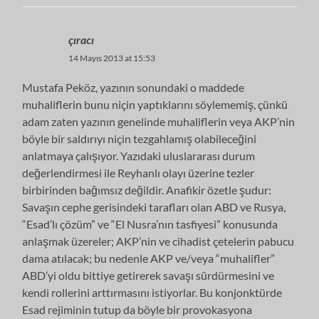
çıracı
14 Mayıs 2013 at 15:53
Mustafa Peköz, yazının sonundaki o maddede
muhaliflerin bunu niçin yaptıklarını söylememiş, çünkü
adam zaten yazının genelinde muhaliflerin veya AKP’nin
böyle bir saldırıyı niçin tezgahlamış olabileceğini
anlatmaya çalışıyor. Yazıdaki uluslararası durum
değerlendirmesi ile Reyhanlı olayı üzerine tezler
birbirinden bağımsız değildir. Anafikir özetle şudur:
Savaşın cephe gerisindeki tarafları olan ABD ve Rusya,
“Esad’lı çözüm” ve “El Nusra’nın tasfiyesi” konusunda
anlaşmak üzereler; AKP’nin ve cihadist çetelerin pabucu
dama atılacak; bu nedenle AKP ve/veya “muhalifler”
ABD’yi oldu bittiye getirerek savaşı sürdürmesini ve
kendi rollerini arttırmasını istiyorlar. Bu konjonktürde
Esad rejiminin tutup da böyle bir provokasyona