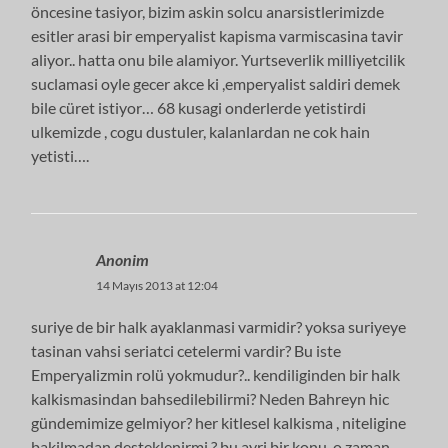
öncesine tasiyor, bizim askin solcu anarsistlerimizde
esitler arasi bir emperyalist kapisma varmiscasina tavir
aliyor.. hatta onu bile alamiyor. Yurtseverlik milliyetcilik
suclamasi oyle gecer akce ki ,emperyalist saldiri demek
bile cüret istiyor… 68 kusagi onderlerde yetistirdi
ulkemizde , cogu dustuler, kalanlardan ne cok hain
yetisti….
Anonim
14 Mayıs 2013 at 12:04
suriye de bir halk ayaklanmasi varmidir? yoksa suriyeye
tasinan vahsi seriatci cetelermi vardir? Bu iste
Emperyalizmin rolü yokmudur?.. kendiliginden bir halk
kalkismasindan bahsedilebilirmi? Neden Bahreyn hic
gündemimize gelmiyor? her kitlesel kalkisma , niteligine
bakilmadan desteklenirmi,? bu ayri bir konu, o zaman