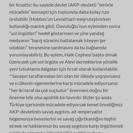
bir fırsattır; bu sayede devlet (AKP-devleti) “terörle
mücadele” konsepti için toplumda daha kolay rıza
üretebilir (Hobbes’un Leviathan’ı meşrulaştırırken
kullandığı mantık gibi). Davutoğlu’nun eylemden sonra
“sol örgütleri” hedef göstermesi ve yine yandaş
medyanın “barış sürecini baltalamak isteyen şer
odakları” teranesine sarılmasını da bu bağlamda
yorumlayabiliriz. Bu eylem, Halk Cephesi başta olmak
üzere pek çok sol örgüte ve Alevi derneklerine yönelik
yeni tutuklama dalgaları için fırsat olarak kullanılabilir.
* Savaşın taraflarından biri olan bir ülkede yaşıyorsanız
ve o ülkenin egemenlerine karşı mücadele ediyorsanız
“her iki taraf da çok suçludur” önermesi doğru bir
önerme bile olsa apolitik bir tavırdır. Bizler şu anda
Türkiye içerisinde mücadele ediyorsak temel önceliğimiz
AKP-devletinin savaş aygıtını, alt-emperyalist
hegemonya heveslerini ve savaş çığırtkanlığını teşhir
etmek ve halklarımızı bu savaş aygıtına karşı örgütlemek
şeklinde olmalıdır. “Yenilgicilik” politikası bunu