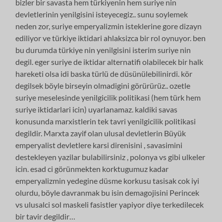
bizler bir savasta hem türkiyenin hem suriye nin
devletlerinin yenilgisini isteyecegiz.. sunu soylemek
neden zor, suriye emperyalizmin isteklerine gore dizayn
ediliyor ve türkiye iktidari ahlaksizca bir rol oynuyor. ben
bu durumda türkiye nin yenilgisini isterim suriye nin
degil. eger suriye de iktidar alternatifi olabilecek bir halk
hareketi olsa idi baska türlü de düsünülebilinirdi. kör
degilsek böyle birseyin olmadigini görürürüz.. ozetle
suriye meselesinde yenilgicilik politikasi (hem türk hem
suriye iktidarlari icin) uyarlanamaz. kaldiki savas
konusunda marxistlerin tek tavri yenilgicilik politikasi
degildir. Marxta zayif olan ulusal devletlerin Büyük
emperyalist devletlere karsi direnisini , savasimini
destekleyen yazilar bulabilirsiniz , polonya vs gibi ulkeler
icin. esad ci görünmekten korktugumuz kadar
emperyalizmin yedegine düsme korkusu tasisak cok iyi
olurdu, böyle davranmak bu isin demagojisini Perincek
vs ulusalci sol maskeli fasistler yapiyor diye terkedilecek
bir tavir degildir…