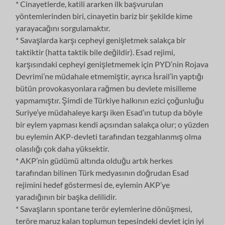
* Cinayetlerde, katili ararken ilk başvurulan
yöntemlerinden biri, cinayetin bariz bir şekilde kime
yarayacağını sorgulamaktır.
* Savaşlarda karşı cepheyi genişletmek salakça bir
taktiktir (hatta taktik bile değildir). Esad rejimi,
karşısındaki cepheyi genişletmemek için PYD’nin Rojava
Devrimi’ne müdahale etmemiştir, ayrıca İsrail’in yaptığı
bütün provokasyonlara rağmen bu devlete misilleme
yapmamıştır. Şimdi de Türkiye halkının ezici çoğunluğu
Suriye’ye müdahaleye karşı iken Esad’ın tutup da böyle
bir eylem yapması kendi açısından salakça olur; o yüzden
bu eylemin AKP-devleti tarafından tezgahlanmış olma
olasılığı çok daha yüksektir.
* AKP’nin güdümü altında olduğu artık herkes
tarafından bilinen Türk medyasının doğrudan Esad
rejimini hedef göstermesi de, eylemin AKP’ye
yaradığının bir başka delilidir.
* Savaşların spontane terör eylemlerine dönüşmesi,
teröre maruz kalan toplumun tepesindeki devlet için iyi