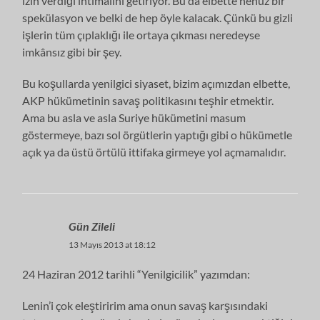
izin verdiği ihtimalini getiriyor. Bu da elbette henüz bir
spekülasyon ve belki de hep öyle kalacak. Çünkü bu gizli
işlerin tüm çıplaklığı ile ortaya çıkması neredeyse
imkânsız gibi bir şey.
Bu koşullarda yenilgici siyaset, bizim açımızdan elbette,
AKP hükümetinin savaş politikasını teşhir etmektir.
Ama bu asla ve asla Suriye hükümetini masum
göstermeye, bazı sol örgütlerin yaptığı gibi o hükümetle
açık ya da üstü örtülü ittifaka girmeye yol açmamalıdır.
Gün Zileli
13 Mayıs 2013 at 18:12
24 Haziran 2012 tarihli “Yenilgicilik” yazımdan:
Lenin’i çok eleştiririm ama onun savaş karşısındaki