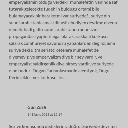
emperyalizmin oldugu yerdeki `muhalefetin`yaninda saf
tutarak gelecekte tudeh in buldugu ortami bile
bulamayacak bir hareketmi var suriyede?.. suriye nin
suudi arabistanlasmasi dir asil ebediyen devrime elveda
demek. hadi gidin suudi arabistanda anarsizm
propagandasi yapin, illegal olarak.. sakkalli korkusu
salarak cumhuriyet savunusu yapanlardan degiliz. ama
suriye deki ultra seriatci cetelere muhalefet de
diyemeyiz. ve emperyalizm diye bir sey vardir, ve
emperyalist saldirganlik diye birsey vardir, ve suriyede
olan budur.. Dogan Tarkanlasmanin alemi yok, Dogu
Perinceklesmek korkusu ile…..
Gün Zileli
14 Mayıs 2013 at 12:19
Suriye konusunda dedikleriniz doğru. Suriye’de devrimci