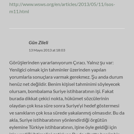
http://www.wsws.org/en/articles/2013/05/11/isos-
m11.html
Gün Zileli
13 Mayıs 2013 at 18:03
Görüşlerinden yararlanıyorum Çıracı. Yalnız şu var:
Yenilgici olmak için tahminler üzerinden yapılan
yorumlarla sonuçlara varmak gerekmez. Şu anda durum
henüz net değildir. Benim kişisel tahminimi söyleyecek
olursam, bombalama Suriye istihbaratının işi. Fakat
burada dikkat çekici nokta, hükümet sözcülerinin
olaydan çok kısa süre sonra Suriye’yi hedef göstermesi
ve sanıkların çok kısa sürede yakalanmış olmasıdır. Bu da
akla, Suriye istihbaratının yönlendirdiği örgütün
eylemine Türkiye istihbaratının, işine öyle geldiği için