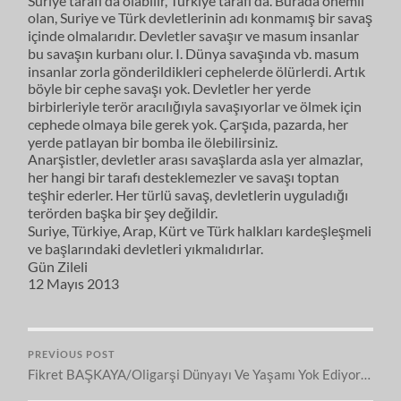
Suriye tarafı da olabilir, Türkiye tarafı da. Burada önemli
olan, Suriye ve Türk devletlerinin adı konmamış bir savaş
içinde olmalarıdır. Devletler savaşır ve masum insanlar
bu savaşın kurbanı olur. I. Dünya savaşında vb. masum
insanlar zorla gönderildikleri cephelerde ölürlerdi. Artık
böyle bir cephe savaşı yok. Devletler her yerde
birbirleriyle terör aracılığıyla savaşıyorlar ve ölmek için
cephede olmaya bile gerek yok. Çarşıda, pazarda, her
yerde patlayan bir bomba ile ölebilirsiniz.
Anarşistler, devletler arası savaşlarda asla yer almazlar,
her hangi bir tarafı desteklemezler ve savaşı toptan
teşhir ederler. Her türlü savaş, devletlerin uyguladığı
terörden başka bir şey değildir.
Suriye, Türkiye, Arap, Kürt ve Türk halkları kardeşleşmeli
ve başlarındaki devletleri yıkmalıdırlar.
Gün Zileli
12 Mayıs 2013
PREVIOUS POST
Fikret BAŞKAYA/Oligarşi Dünyayı Ve Yaşamı Yok Ediyor…