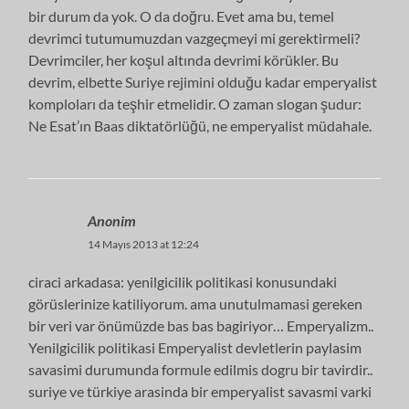
bir durum da yok. O da doğru. Evet ama bu, temel
devrimci tutumumuzdan vazgeçmeyi mi gerektirmeli?
Devrimciler, her koşul altında devrimi körükler. Bu
devrim, elbette Suriye rejimini olduğu kadar emperyalist
komploları da teşhir etmelidir. O zaman slogan şudur:
Ne Esat’ın Baas diktatörlüğü, ne emperyalist müdahale.
Anonim
14 Mayıs 2013 at 12:24
ciraci arkadasa: yenilgicilik politikasi konusundaki
görüslerinize katiliyorum. ama unutulmamasi gereken
bir veri var önümüzde bas bas bagiriyor… Emperyalizm..
Yenilgicilik politikasi Emperyalist devletlerin paylasim
savasimi durumunda formule edilmis dogru bir tavirdir..
suriye ve türkiye arasinda bir emperyalist savasmi varki