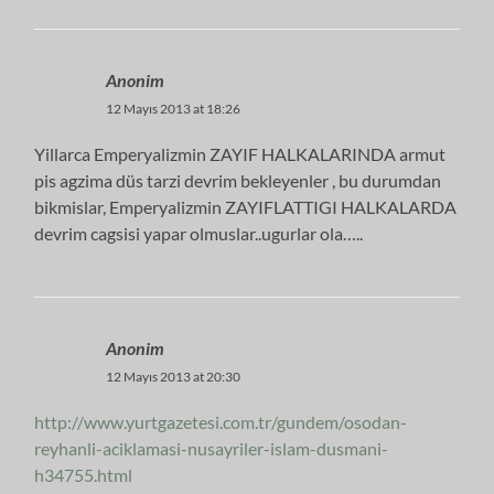
Anonim
12 Mayıs 2013 at 18:26
Yillarca Emperyalizmin ZAYIF HALKALARINDA armut
pis agzima düs tarzi devrim bekleyenler , bu durumdan
bikmislar, Emperyalizmin ZAYIFLATTIGI HALKALARDA
devrim cagsisi yapar olmuslar..ugurlar ola…..
Anonim
12 Mayıs 2013 at 20:30
http://www.yurtgazetesi.com.tr/gundem/osodan-
reyhanli-aciklamasi-nusayriler-islam-dusmani-
h34755.html