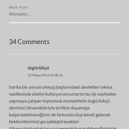
NEXT POST
İhtimaller…
34 Comments
özgürlükçü
12 Mayıs 2013 at 18:12
harika bir yorum olmuş.başlarındaki devletleri yıkma
vazifesinde zileliyi kutluyorum.umarım bu işi cepheden
yapmaya çalışan toplumsal muhalefetin özgürlükçü
devrimci dinamikleriyle birlikte dayanışıp
başarılabilineceğinin de farkında olup kendi gelecek
beklentilerimizi gerçekleştirecekleri
itibarsızlaştırmaktan vaz geçerek başarabileceğimizide