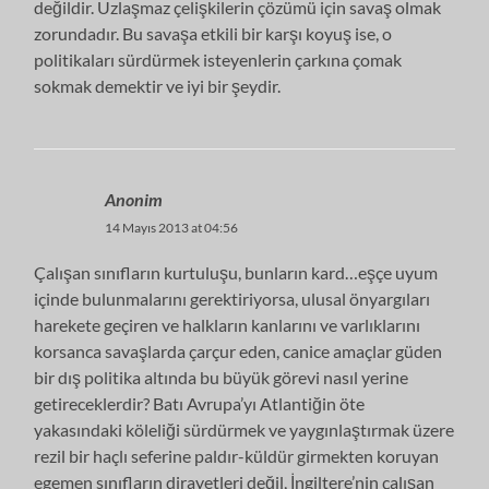
değildir. Uzlaşmaz çelişkilerin çözümü için savaş olmak
zorundadır. Bu savaşa etkili bir karşı koyuş ise, o
politikaları sürdürmek isteyenlerin çarkına çomak
sokmak demektir ve iyi bir şeydir.
Anonim
14 Mayıs 2013 at 04:56
Çalışan sınıfların kurtuluşu, bunların kard…eşçe uyum
içinde bulunmalarını gerektiriyorsa, ulusal önyargıları
harekete geçiren ve halkların kanlarını ve varlıklarını
korsanca savaşlarda çarçur eden, canice amaçlar güden
bir dış politika altında bu büyük görevi nasıl yerine
getireceklerdir? Batı Avrupa’yı Atlantiğin öte
yakasındaki köleliği sürdürmek ve yaygınlaştırmak üzere
rezil bir haçlı seferine paldır-küldür girmekten koruyan
egemen sınıfların dirayetleri değil, İngiltere’nin çalışan