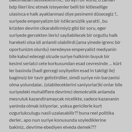
bdp lileri linc etmek isteyenler belli bir kitlesellige
ulasinca e halk ayaklanmasi diye pesinemi düsecegiz ?..
suriyede emperyalizm bir istikrarsizlik yaratti , bu
krizden devrim cikarabilirmiyiz gibi bir soru, eger
suriyede gercekten ilerici sayilabilecek bir orgutlu halk
hareketi olsa idi anlamli olabilirdi.(ama yinede igrenc bir
oportunizm olurdu) neredeyse emperyalist medyanin
bile kabul edecegi olcude suriye halkinin buyuk bir
kesimi seriatci cete korkusundan esad cevresinde … kürt
ler basinda (hadi gercegi soyliyelim esad in taktigi ile)
bagimsiz bir tavir gelistirdiler, simdi suriye nin barzanisi
olma yolundalar.. (olabileceklerini saniyorlar)ki onlar bile
suriyedeki muhaliflere devrimci demokratik anlamda
mesruluk kazandiramaycak nicelikte, sadece kazananin
yaninda olmak istiyorlar.. yoksa gericilerle kurt
ozgurlukculugu nasil uzalasabilir?? buna reel politika
derler.. apo nun suriye konusunda soylediklerine
bakiniz.. devrime ebediyen elveda demek???