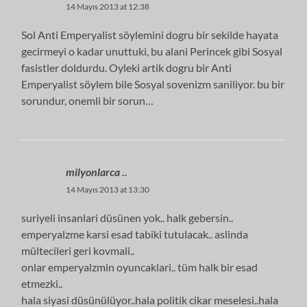
14 Mayıs 2013 at 12:38
Sol Anti Emperyalist söylemini dogru bir sekilde hayata
gecirmeyi o kadar unuttuki, bu alani Perincek gibi Sosyal
fasistler doldurdu. Oyleki artik dogru bir Anti
Emperyalist söylem bile Sosyal sovenizm saniliyor. bu bir
sorundur, onemli bir sorun…
milyonlarca ..
14 Mayıs 2013 at 13:30
suriyeli insanlari düsünen yok.. halk gebersin..
emperyalzme karsi esad tabiki tutulacak.. aslinda
mültecileri geri kovmali..
onlar emperyalzmin oyuncaklari.. tüm halk bir esad
etmezki..
hala siyasi düsünülüyor..hala politik cikar meselesi..hala