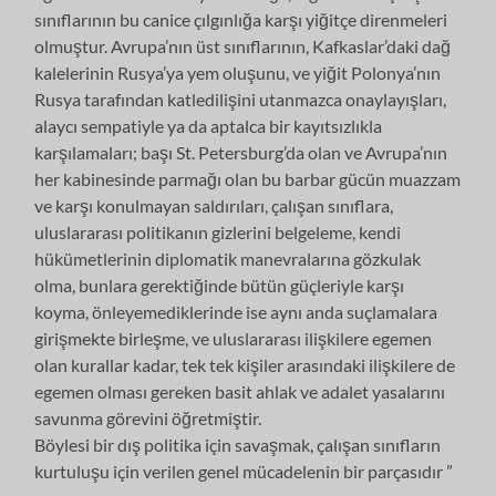
sınıflarının bu canice çılgınlığa karşı yiğitçe direnmeleri
olmuştur. Avrupa’nın üst sınıflarının, Kafkaslar’daki dağ
kalelerinin Rusya’ya yem oluşunu, ve yiğit Polonya’nın
Rusya tarafından katledilişini utanmazca onaylayışları,
alaycı sempatiyle ya da aptalca bir kayıtsızlıkla
karşılamaları; başı St. Petersburg’da olan ve Avrupa’nın
her kabinesinde parmağı olan bu barbar gücün muazzam
ve karşı konulmayan saldırıları, çalışan sınıflara,
uluslararası politikanın gizlerini belgeleme, kendi
hükümetlerinin diplomatik manevralarına gözkulak
olma, bunlara gerektiğinde bütün güçleriyle karşı
koyma, önleyemediklerinde ise aynı anda suçlamalara
girişmekte birleşme, ve uluslararası ilişkilere egemen
olan kurallar kadar, tek tek kişiler arasındaki ilişkilere de
egemen olması gereken basit ahlak ve adalet yasalarını
savunma görevini öğretmiştir.
Böylesi bir dış politika için savaşmak, çalışan sınıfların
kurtuluşu için verilen genel mücadelenin bir parçasıdır ”