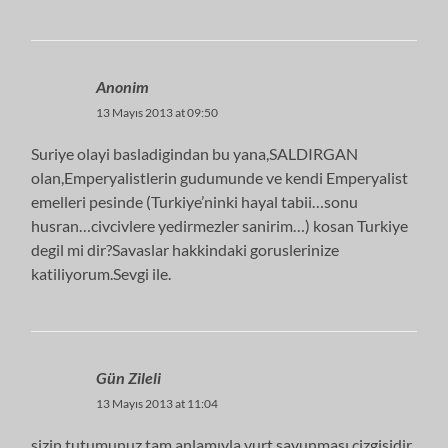
Anonim
13 Mayıs 2013 at 09:50
Suriye olayi basladigindan bu yana,SALDIRGAN
olan,Emperyalistlerin gudumunde ve kendi Emperyalist
emelleri pesinde (Turkiye’ninki hayal tabii…sonu
husran…civcivlere yedirmezler sanirim…) kosan Turkiye
degil mi dir?Savaslar hakkindaki goruslerinize
katiliyorum.Sevgi ile.
Gün Zileli
13 Mayıs 2013 at 11:04
sizin tutumunuz tam anlamıyla yurt savunması çizgisidir.