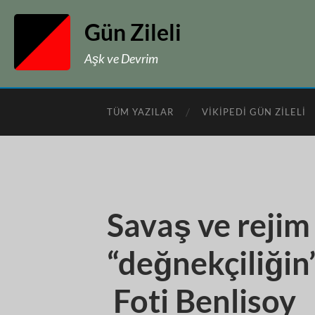
Gün Zileli
Aşk ve Devrim
TÜM YAZILAR
VIKIPEDI GÜN ZILELI
Savaş ve rejim
“değnekçiliğin”
Foti Benlisoy