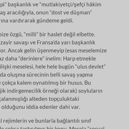
tipi” başkanlık ve “mutlakiyetçi/şefçi hâkim
avaş aracılığıyla, onun “dost ve düşman”
arına vardırarak gündeme geldi.
ze özgü, “milli” bir haslet değil elbette.
zayir savaşı ve Fransa’da yarı başkanlık
iyor. Ancak gelin üşenmeyip (esas meselemize
az daha “derinlere” inelim: Harp etmekle
ilişki meselesi, hele hele bugün “ulus devlet”
da oluşma sürecinin belli savaş yapma
e çokça kalem oynatılmış bir husus. Bu
jik indirgemecilik örneği olarak) soyluların
rçalanmışlığı alteden topçuluktaki
 olduğunu iddia edenler dahi var.
l rejimlerin ve bunlarla bağlantılı sınıf
de çokça tartışılmış bir konu. Mesela “sosyal