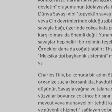
devletin” oluşumunun (dolayısıyla iş
Dünya Savaşı gibi “topyekûn savaş” 
veya Çin devrimlerinde olduğu gibi 
savaşla bağı, üzerinde çokça kafa pa
karşı olması da önemli değil. Yunan
savaşlar hep belirli bir rejimin te
Örnekler daha da çoğaltılabilir: Tha
“Meksika tipi başkanlık sistemini”
vs.
Charles Tilly, bu konuda bir adım ö
organize suçla (korsanlıkla, haydut
düşünür. Savaşla yağma ve talana d
yüzyıllar boyunca çok ince bir sını
mevcut veya muhayyel bir tehdit ka
ve güvenlik hizmeti” sağlayan ve bu