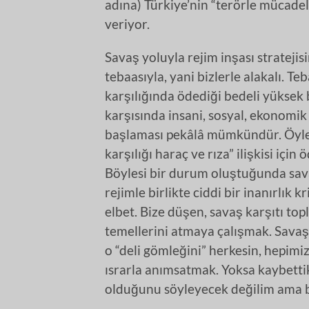
adına) Türkiye’nin “terörle mücadele
veriyor.
Savaş yoluyla rejim inşası stratejisi
tebaasıyla, yani bizlerle alakalı. 
karşılığında ödediği bedeli yüksek 
karşısında insani, sosyal, ekonomik
başlaması pekâlâ mümkündür. Öyle bi
karşılığı haraç ve rıza” ilişkisi içi
Böylesi bir durum oluştuğunda sav
rejimle birlikte ciddi bir inanırlık 
elbet. Bize düşen, savaş karşıtı top
temellerini atmaya çalışmak. Savaş 
o “deli gömleğini” herkesin, hepimi
ısrarla anımsatmak. Yoksa kaybettik
olduğunu söyleyecek değilim ama b