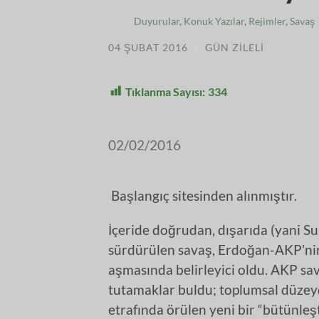
Duyurular
,
Konuk Yazılar
,
Rejimler
,
Savaş
04 ŞUBAT 2016
/
GÜN ZILELI
Tıklanma Sayısı:
334
02/02/2016
Başlangıç sitesinden alınmıştır.
İçeride doğrudan, dışarıda (yani Suri
sürdürülen savaş, Erdoğan-AKP’nin k
aşmasında belirleyici oldu. AKP sav
tutamaklar buldu; toplumsal düzeydey
etrafında örülen yeni bir “bütünleşt