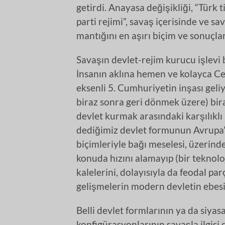
getirdi. Anayasa değişikliği, “Türk 
parti rejimi”, savaş içerisinde ve s
mantığını en aşırı biçim ve sonuçl
Savaşın devlet-rejim kurucu işlevi bi
İnsanın aklına hemen ve kolayca Ce
eksenli 5. Cumhuriyetin inşası gel
biraz sonra geri dönmek üzere) bir
devlet kurmak arasındaki karşılıklı 
dediğimiz devlet formunun Avrupa’
biçimleriyle bağı meselesi, üzerind
konuda hızını alamayıp (bir teknolo
kalelerini, dolayısıyla da feodal pa
gelişmelerin modern devletin ebesi
Belli devlet formlarının ya da siyasa
konfigürasyonlarının savaşla ilgisi 