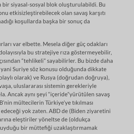
n bir siyasal-sosyal blok oluşturulabildi. Bu
onu etkisizleştirebilecek olan savaş karşıtı
adığı koşullarda başka bir sonuç da
rları var elbette. Mesela diğer güç odakları
olayısıyla bu stratejiye rıza göstermeyebilir,
çısından “tehlikeli” sayabilirler. Bu bizde daha
n, yani Suriye söz konusu olduğunda dikkate
dolaylı olarak) ve Rusya (doğrudan doğruya),
aşa, uluslararası sistemin gerekleriyle
ela. Ancak aynı şeyi “içeride”yürütülen savaş
nin mültecilerin Türkiye’ye tıkılması
z edeceği yok zaten. ABD de (Biden ziyaretini
ına eleştiriler yöneltse de (oldukça
 duyduğu bir müttefiği uzaklaştırmamak