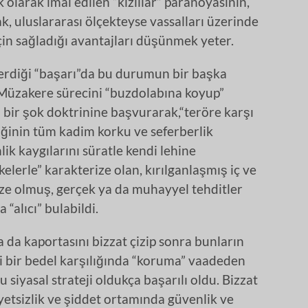
olarak imal edilen “kızıllar” paranoyasının,
, uluslararası ölçekteyse vassalları üzerinde
in sağladığı avantajları düşünmek yeter.
erdiği “başarı”da bu durumun bir başka
: Müzakere sürecini “buzdolabına koyup”
a bir şok doktrinine başvurarak,“teröre karşı
liğinin tüm kadim korku ve seferberlik
ik kaygılarını süratle kendi lehine
ikelerle” karakterize olan, kırılganlaşmış iç ve
ize olmuş, gerçek ya da muhayyel tehditler
“alıcı” bulabildi.
a da kaportasını bizzat çizip sonra bunların
li bir bedel karşılığında “koruma” vaadeden
siyasal strateji oldukça başarılı oldu. Bizzat
yetsizlik ve şiddet ortamında güvenlik ve