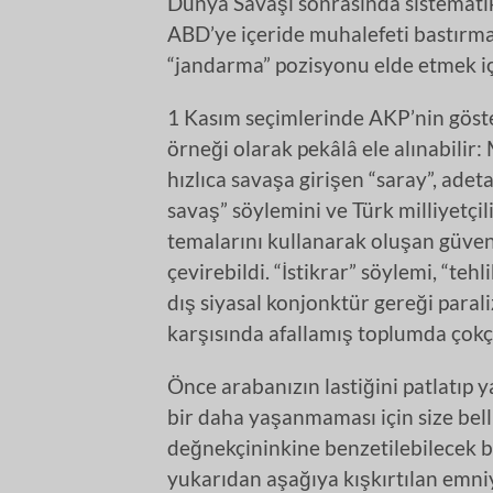
Dünya Savaşı sonrasında sistematik 
ABD’ye içeride muhalefeti bastırmak
“jandarma” pozisyonu elde etmek iç
1 Kasım seçimlerinde AKP’nin göst
örneği olarak pekâlâ ele alınabilir
hızlıca savaşa girişen “saray”, adet
savaş” söylemini ve Türk milliyetçi
temalarını kullanarak oluşan güvenl
çevirebildi. “İstikrar” söylemi, “tehl
dış siyasal konjonktür gereği paral
karşısında afallamış toplumda çokça 
Önce arabanızın lastiğini patlatıp y
bir daha yaşanmaması için size bel
değnekçininkine benzetilebilecek bu 
yukarıdan aşağıya kışkırtılan emni