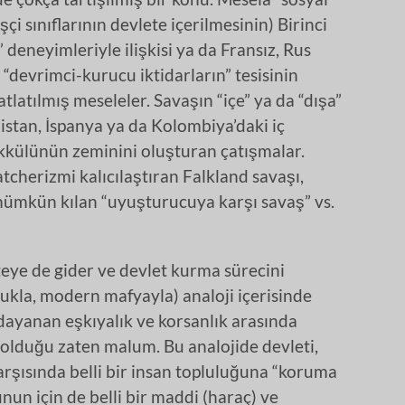
çi sınıflarının devlete içerilmesinin) Birinci
deneyimleriyle ilişkisi ya da Fransız, Rus
“devrimci-kurucu iktidarların” tesisinin
tlatılmış meseleler. Savaşın “içe” ya da “dışa”
istan, İspanya ya da Kolombiya’daki iç
şekkülünün zeminini oluşturan çatışmalar.
tcherizmi kalıcılaştıran Falkland savaşı,
 mümkün kılan “uyuşturucuya karşı savaş” vs.
teye de gider ve devlet kurma sürecini
lukla, modern mafyayla) analoji içerisinde
ayanan eşkıyalık ve korsanlık arasında
r olduğu zaten malum. Bu analojide devleti,
rşısında belli bir insan topluluğuna “koruma
nun için de belli bir maddi (haraç) ve