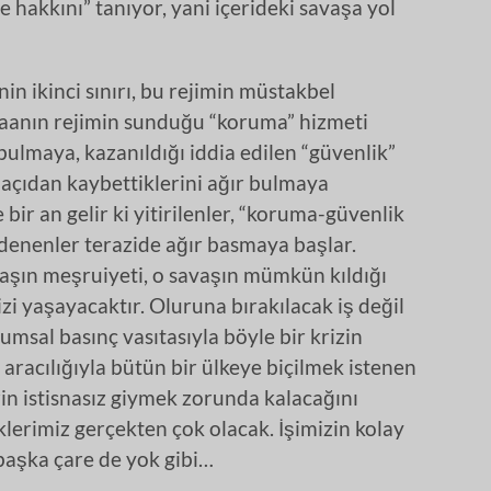
 hakkını” tanıyor, yani içerideki savaşa yol
nin ikinci sınırı, bu rejimin müstakbel
Tebaanın rejimin sunduğu “koruma” hizmeti
bulmaya, kazanıldığı iddia edilen “güvenlik”
 açıdan kaybettiklerini ağır bulmaya
r an gelir ki yitirilenler, “koruma-güvenlik
n ödenenler terazide ağır basmaya başlar.
aşın meşruiyeti, o savaşın mümkün kıldığı
krizi yaşayacaktır. Oluruna bırakılacak iş değil
lumsal basınç vasıtasıyla böyle bir krizin
aracılığıyla bütün bir ülkeye biçilmek istenen
zin istisnasız giymek zorunda kalacağını
lerimiz gerçekten çok olacak. İşimizin kolay
aşka çare de yok gibi…