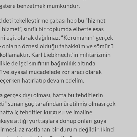
gangstere benzetmek mümkündür.
iddeti tekelleştirme çabası hep bu “hizmet
izmet”, sınıflı bir toplumda elbette esas
yani eşit olarak dağılmaz. “Korumanın” gerçek
 ve onların öznesi olduğu tahakküm ve sömürü
şı kollamaktır. Karl Liebknecht’in militarizmin
ikle de işçi sınıfının bağımlılık altında
î ve siyasal mücadelede zor aracı olarak
geçerken hatırlatıp devam edelim.
 gerçek dışı olması, hatta bu tehditlerin
ti” sunan güç tarafından üretilmiş olması çok
hatta iç tehditler kurgusu ve imaline
ikeye attığı yurttaşlara dönüp onları güya
mesi, az rastlanan bir durum değildir. İkinci