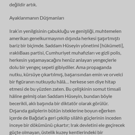
değildir artık.
Ayaklanmanın Düşmanları
Irak’ın yenilgisinin çabukluğu ve genişliği, muhtemelen
amerikan genelkurmayının dışında herkesi şaşırtmıştı
bariz bir biçimde. Saddam Hüseyin yönetimi [hükümeti],
ıraklıBaas partisi, Cumhuriyet muhafızları ve gizli polis,
herkesin yaşamayacağını henüz anlayan yengeçlerle
dolu bir yengeç sepeti gibiydiler. Ama propaganda
nutku, kürsüye çıkartılmış, başarısından emin ve orvelci
bir figüranın nutkuydu hâlâ… herkese sen diye hitap
etmesi de bu yüzden zaten. Bu çelişkinin somut timsali
hâline gelmiş olan Saddam Hüseyin, bundan böyle
becerikli, aklı başında bir diktatör olarak görülür.
Dışarıda galiplerin bütün isteklerine boyun eğerken
içerde de Bağdat’a geri çekilip silâhlı güçlerinin inceden
inceye bir dökümünü çıkartır; Irak devletini ele geçirecek
güçte olmayan, üstelik kuzey kentlerindeki bir