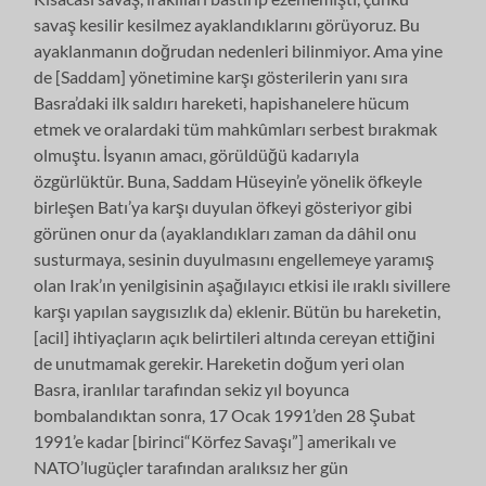
savaş kesilir kesilmez ayaklandıklarını görüyoruz. Bu
ayaklanmanın doğrudan nedenleri bilinmiyor. Ama yine
de [Saddam] yönetimine karşı gösterilerin yanı sıra
Basra’daki ilk saldırı hareketi, hapishanelere hücum
etmek ve oralardaki tüm mahkûmları serbest bırakmak
olmuştu. İsyanın amacı, görüldüğü kadarıyla
özgürlüktür. Buna, Saddam Hüseyin’e yönelik öfkeyle
birleşen Batı’ya karşı duyulan öfkeyi gösteriyor gibi
görünen onur da (ayaklandıkları zaman da dâhil onu
susturmaya, sesinin duyulmasını engellemeye yaramış
olan Irak’ın yenilgisinin aşağılayıcı etkisi ile ıraklı sivillere
karşı yapılan saygısızlık da) eklenir. Bütün bu hareketin,
[acil] ihtiyaçların açık belirtileri altında cereyan ettiğini
de unutmamak gerekir. Hareketin doğum yeri olan
Basra, iranlılar tarafından sekiz yıl boyunca
bombalandıktan sonra, 17 Ocak 1991’den 28 Şubat
1991’e kadar [birinci“Körfez Savaşı”] amerikalı ve
NATO’lugüçler tarafından aralıksız her gün