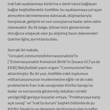
Irak’taki ayaklanmayı birbirine o denli sıkıca bağlayan
bağlar keşfedilecektir özellikle; bu ayaklanmaya yol açan
atmosfere derinlemesine dalınacak, düşmanlarıyla
tanışılacak, gelişimi en son sonuçlarına kadar adım adım
izlenecektir. Bu ilk belge, bilinen kürt gösterisinde
doruğuna ulaşacak olan şu alışılmış basın dalavereleri
üzerine ilginç ayrıntılarla dolu.
Sonraki iki makale,
“GroupeCommunisteİnternasyonaliste”in
[“Enternasyonalist Komünist Birlik”in (kısaca GCİ ya da
EKB)] Belçika’daki yayın organı “Communisme”den
aktarılmıştır. Bu iki yazı, özellikle ıraklı toplumun
militarizasyonunun incelenmesine eğilir ve de ıraklı
proleterlerin İran-Irak savaşından Körfez Savaşı’na
kadar ve sonrasında göstermiş oldukları sürekli
yenilgiciliği genişçe koyarlar ortaya. “Proletaryaya karşı
açık savaş” ve “Irak’ta durum” başlıklı bölümlerde şu
Körfez Savaşı’nı ve devamını oluşturmuş olan tuzağın