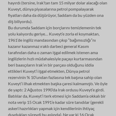
hayırdı (tersine, Irak’tan tam 15 milyar dolar alacağı olan
Kuveyt, dünya piyasalarına petrol pompalayarak
fiyatları daha da düşürüyor, Saddam da bu yüzden ona
diş biliyordu).
Bu durumda Saddam için borçlarını temizlemenin tek
yolu kalıyordu geriye… Kuveyt’e zorla el koymaktan,
1961’de ingiliz mandasından çıkıp “bağımsızlığı”nı
kazanır kazanmaz ıraklı darbeci general Kasım
tarafından daha o zaman işgal edilmek istenen ama
ingilizlerin hızlı müdahalesiyle paçayı kurtarmasından
beri baasçıların Irak’ın bir parçası olduğunu iddia
ettikleri Kuveyt’i işgal etmekten, Dünya petrol
rezervinin % 10’undan fazlasına tek başına sahip olan
Kuveyt’i ilhak etmekten başka çaresi kalmamıştı. Ve öyle
de yaptı: 2 Ağustos 1990’da Irak ordusu Kuveyt’e girdi.
Batılılar da, Kuveyt’i terk etmesi için Saddam’a okkalı bir
nota verip 15 Ocak 1991’e kadar süre tanıdılar (gerekli
askerî hazırlıkları yapmak için kendilerinin ihtiyaç
duydukları süreydi bu aslında). Ne var ki 16 Ocak