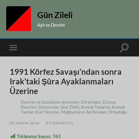
Gün Zileli
Aşk ve Devrim
Toggle
Toggle
search
mobile
field
menu
1991 Körfez Savaşı’ndan sonra
Irak’taki Şûra Ayaklanmaları
Üzerine
Devrim ve Sosyalizm Sorunları
,
Direnişler
,
Dünya
Devrimi
,
Duyurular
,
Gün Zileli
,
Konuk Yazarlar
,
Konuk
Yazılar
,
Kürt Sorunu
,
Mağlupların Tarihinden
,
Ortadoğu
02 KASIM 2018
/
0 COMMENTS
Tıklanma Sayısı:
761