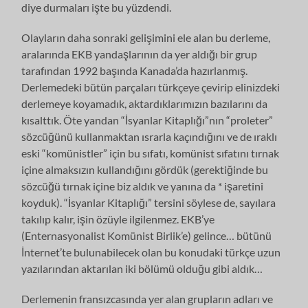
diye durmaları işte bu yüzdendi.
Olayların daha sonraki gelişimini ele alan bu derleme,
aralarında EKB yandaşlarının da yer aldığı bir grup
tarafından 1992 başında Kanada’da hazırlanmış.
Derlemedeki bütün parçaları türkçeye çevirip elinizdeki
derlemeye koyamadık, aktardıklarımızın bazılarını da
kısalttık. Öte yandan “İsyanlar Kitaplığı”nın “proleter”
sözcüğünü kullanmaktan ısrarla kaçındığını ve de ıraklı
eski “komünistler” için bu sıfatı, komünist sıfatını tırnak
içine almaksızın kullandığını gördük (gerektiğinde bu
sözcüğü tırnak içine biz aldık ve yanına da * işaretini
koyduk). “İsyanlar Kitaplığı” tersini söylese de, sayılara
takılıp kalır, işin özüyle ilgilenmez. EKB’ye
(Enternasyonalist Komünist Birlik’e) gelince… bütünü
İnternet’te bulunabilecek olan bu konudaki türkçe uzun
yazılarından aktarılan iki bölümü olduğu gibi aldık…
Derlemenin fransızcasında yer alan grupların adları ve