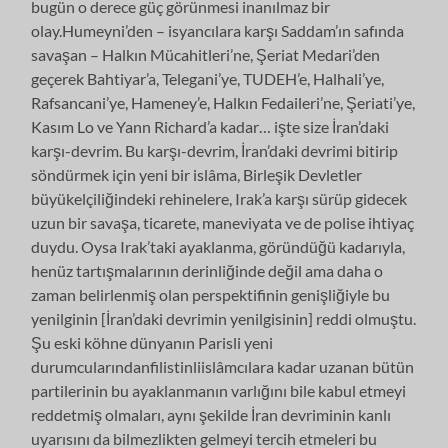
bugün o derece güç görünmesi inanılmaz bir
olay.Humeyni’den – isyancılara karşı Saddam’ın safında
savaşan – Halkın Mücahitleri’ne, Şeriat Medari’den
geçerek Bahtiyar’a, Telegani’ye, TUDEH’e, Halhali’ye,
Rafsancani’ye, Hameney’e, Halkın Fedaileri’ne, Şeriati’ye,
Kasım Lo ve Yann Richard’a kadar… işte size İran’daki
karşı-devrim. Bu karşı-devrim, İran’daki devrimi bitirip
söndürmek için yeni bir islâma, Birleşik Devletler
büyükelçiliğindeki rehinelere, Irak’a karşı sürüp gidecek
uzun bir savaşa, ticarete, maneviyata ve de polise ihtiyaç
duydu. Oysa Irak’taki ayaklanma, göründüğü kadarıyla,
henüz tartışmalarının derinliğinde değil ama daha o
zaman belirlenmiş olan perspektifinin genişliğiyle bu
yenilginin [İran’daki devrimin yenilgisinin] reddi olmuştu.
Şu eski köhne dünyanın Parisli yeni
durumcularındanfilistinliislâmcılara kadar uzanan bütün
partilerinin bu ayaklanmanın varlığını bile kabul etmeyi
reddetmiş olmaları, aynı şekilde İran devriminin kanlı
uyarısını da bilmezlikten gelmeyi tercih etmeleri bu