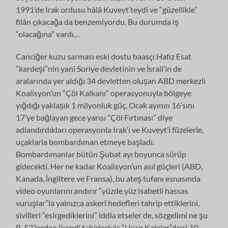
1991’de Irak ordusu hâlâ Kuveyt’teydi ve “güzellikle”
filân çıkacağa da benzemiyordu. Bu durumda iş
“olacağına” vardı…
Canciğer kuzu sarması eski dostu baasçı Hafız Esat
“kardeşi”nin yani Suriye devletinin ve İsrail’in de
aralarında yer aldığı 34 devletten oluşan ABD merkezli
Koalisyon’un “Çöl Kalkanı” operasyonuyla bölgeye
yığdığı yaklaşık 1 milyonluk güç, Ocak ayının 16’sını
17’ye bağlayan gece yarısı “Çöl Fırtınası” diye
adlandırdıkları operasyonla Irak’ı ve Kuveyt’i füzelerle,
uçaklarla bombardıman etmeye başladı.
Bombardımanlar bütün Şubat ayı boyunca sürüp
gidecekti. Her ne kadar Koalisyon’un asıl güçleri (ABD,
Kanada, İngiltere ve Fransa), bu ateş tufanı esnasında
video oyunlarını andırır “yüzde yüz isabetli hassas
vuruşlar”la yalnızca askerî hedefleri tahrip ettiklerini,
sivilleri “esirgediklerini” iddia etseler de, sözgelimi ne şu
B-52’lerden (kendi tabirleriyle “Uçan Kaleler”den) 10–