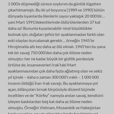
1 000’e düşmediği sürece soykırım da günlük lügatten
çıkartılmamıştı. Bu iki yıl boyunca [1989 ve 1990] bütün
dünyada isyanlarda ölenlerin sayısı yaklaşık 20 000’dir…
yani Mart 1991’dekentlerinde öldürülenlerden 37 kat
daha az! Bununla kıyaslanabilir nicel büyüklükler
bulmak için, doğaları şefsiz bir ayaklanmadan farklı olan
eski olayları kurcalamak gerekir… örneğin 1945’te
Hiroşima’da altı kez daha az ölü olmalı. 1945’ten bu yana
tek bir savaş 750 000’den daha çok ölüme neden
olmuştu: her ne kadar büyük bir gizlilik perdesiyle
örtülse de, insanseverleri Irak’taki Mart
ayaklanmasından çok daha fazla ağlatmış olan ve sekiz
yıl içinde – daha o zaman 300 000’i ıraklı – 1 000 000
insanın öldüğü İran-Irak savaşı. Bu ayaklanmaya yol
açan, bilânçoları tırnak törpüsüyle düzenli biçimde
inceltilen ve de “Körfez” namıyla anılan savaş, kendisini
izleyen baskılardan beş kat daha az ölüme neden
olmuştu. Örneğin Vietnam, Mozambik ve Habeşistan
kanlı savaşları, on yılı aşkın bir sürede her birinin yol