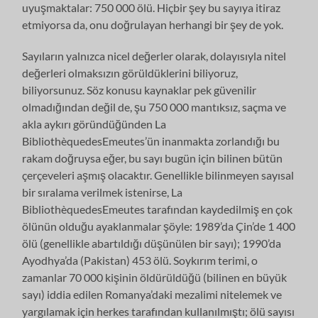
uyuşmaktalar: 750 000 ölü. Hiçbir şey bu sayıya itiraz
etmiyorsa da, onu doğrulayan herhangi bir şey de yok.
Sayıların yalnızca nicel değerler olarak, dolayısıyla nitel
değerleri olmaksızın görüldüklerini biliyoruz,
biliyorsunuz. Söz konusu kaynaklar pek güvenilir
olmadığından değil de, şu 750 000 mantıksız, saçma ve
akla aykırı göründüğünden La
BibliothèquedesEmeutes’ün inanmakta zorlandığı bu
rakam doğruysa eğer, bu sayı bugün için bilinen bütün
çerçeveleri aşmış olacaktır. Genellikle bilinmeyen sayısal
bir sıralama verilmek istenirse, La
BibliothèquedesEmeutes tarafından kaydedilmiş en çok
ölünün olduğu ayaklanmalar şöyle: 1989’da Çin’de 1 400
ölü (genellikle abartıldığı düşünülen bir sayı); 1990’da
Ayodhya’da (Pakistan) 453 ölü. Soykırım terimi, o
zamanlar 70 000 kişinin öldürüldüğü (bilinen en büyük
sayı) iddia edilen Romanya’daki mezalimi nitelemek ve
yargılamak için herkes tarafından kullanılmıştı; ölü sayısı