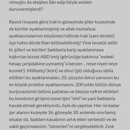
olmuştu da ateşkes ilân edip böyle aniden
duruvermişlerdi?
Resmî rivayete göre Irak’ın güneyinde şiiler kuzeyinde
de kürtler ayaklanmışmış ve allah muhafaza
ayaklanmalarının büyümesi hâlinde Irak (yani devleti)
üçe hatta dörde filan bölünebilirmiş! Yine tevatür edilir
ki, şiileri ve kürtleri Saddam’a karşı ayaklanmaya
kışkırtan bizzat ABD imiş (görünüşe bakılırsa “evdeki
hesap çarşıdakine uymamış”a benzer… neye niyet neye
kısmet!). Milliyetçi (kürt) ve dinci (şii) olduğunu iddia
ettikleri bu ayaklanmaları, 20. yüzyılın ikinci yarısının bu
en büyük proleter ayaklanmasını, 200 yıldır bütün dünya
burjuvazisinin ödünü patlatan ve ölesiye nefret ettikleri
bu komünist girişimi ezme işini “ehli”ne yani Saddam’a
havale etmek gerekiyordu, öyle de yaptılar. Her ne kadar
şer alanını kuzeyde 36. güneyde 30. enlemle sınırlamış
olsalar da, Saddam kasabının artık elleri serbestti ve de
vakit geçirmeksizin “hünerleri”ni sergileyebilirdi. Zınk