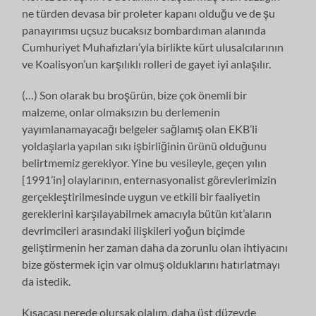
ne türden devasa bir proleter kapanı olduğu ve de şu
panayırımsı uçsuz bucaksız bombardıman alanında
Cumhuriyet Muhafızları’yla birlikte kürt ulusalcılarının
ve Koalisyon’un karşılıklı rolleri de gayet iyi anlaşılır.
(…) Son olarak bu broşürün, bize çok önemli bir
malzeme, onlar olmaksızın bu derlemenin
yayımlanamayacağı belgeler sağlamış olan EKB’li
yoldaşlarla yapılan sıkı işbirliğinin ürünü olduğunu
belirtmemiz gerekiyor. Yine bu vesileyle, geçen yılın
[1991’in] olaylarının, enternasyonalist görevlerimizin
gerçekleştirilmesinde uygun ve etkili bir faaliyetin
gereklerini karşılayabilmek amacıyla bütün kıt’aların
devrimcileri arasındaki ilişkileri yoğun biçimde
geliştirmenin her zaman daha da zorunlu olan ihtiyacını
bize göstermek için var olmuş olduklarını hatırlatmayı
da istedik.
Kısacası nerede olursak olalım, daha üst düzeyde