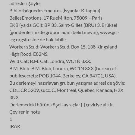
adresleri şöyle:
BibliothèquedesEmeutes (İsyanlar Kitaplığı):
BellesEmotions, 17 RueMilton, 75009 – Paris
EKB (ya da GCİ): BP 33, Saint-Gilles (BRU) 3, Brüksel
(gönderilerinizde grubun adını belirtmeyin); www.gci-
icg.orgsitesine de bakılabilir.
Worker’sScud: Worker’sScud, Box 15, 138 Kingsland
High Rood, E82NS.
Wild Cat: B.M. Cat, Londra, WC1N 3XX.
B.M. Blob: B.M. Blob, Londra, WC1N 3XX (bureau of
publicsecrets: POB 1044, Berkeley, CA 94701, USA).
Bu derlemeyi hazırlayan grubun yazışma adresi de şöyle:
CDL, CP. 5209, succ. C, Montreal, Quebec, Kanada, H2X
3N2.
Derlemedeki bütün köşeli ayraçlar [ ] çeviriye aittir.
Çevirenin notu
1
IRAK