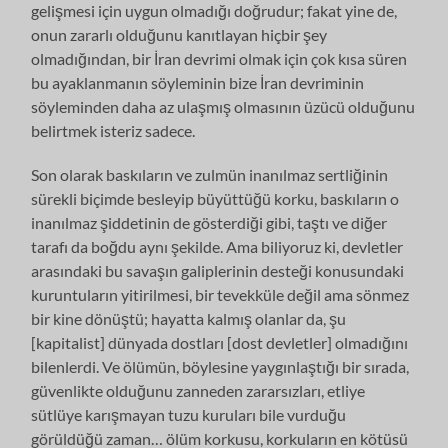
gelişmesi için uygun olmadığı doğrudur; fakat yine de,
onun zararlı olduğunu kanıtlayan hiçbir şey
olmadığından, bir İran devrimi olmak için çok kısa süren
bu ayaklanmanın söyleminin bize İran devriminin
söyleminden daha az ulaşmış olmasının üzücü olduğunu
belirtmek isteriz sadece.
Son olarak baskıların ve zulmün inanılmaz sertliğinin
sürekli biçimde besleyip büyüttüğü korku, baskıların o
inanılmaz şiddetinin de gösterdiği gibi, taştı ve diğer
tarafı da boğdu aynı şekilde. Ama biliyoruz ki, devletler
arasındaki bu savaşın galiplerinin desteği konusundaki
kuruntuların yitirilmesi, bir tevekküle değil ama sönmez
bir kine dönüştü; hayatta kalmış olanlar da, şu
[kapitalist] dünyada dostları [dost devletler] olmadığını
bilenlerdi. Ve ölümün, böylesine yaygınlaştığı bir sırada,
güvenlikte olduğunu zanneden zararsızları, etliye
sütlüye karışmayan tuzu kuruları bile vurduğu
görüldüğü zaman… ölüm korkusu, korkuların en kötüsü