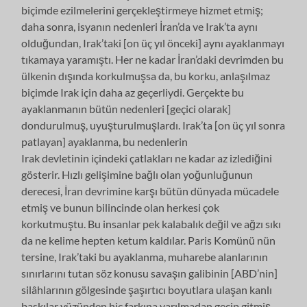
biçimde ezilmelerini gerçekleştirmeye hizmet etmiş;
daha sonra, isyanın nedenleri İran’da ve Irak’ta aynı
olduğundan, Irak’taki [on üç yıl önceki] aynı ayaklanmayı
tıkamaya yaramıştı. Her ne kadar İran’daki devrimden bu
ülkenin dışında korkulmuşsa da, bu korku, anlaşılmaz
biçimde Irak için daha az geçerliydi. Gerçekte bu
ayaklanmanın bütün nedenleri [geçici olarak]
dondurulmuş, uyuşturulmuşlardı. Irak’ta [on üç yıl sonra
patlayan] ayaklanma, bu nedenlerin
Irak devletinin içindeki çatlakları ne kadar az izlediğini
gösterir. Hızlı gelişimine bağlı olan yoğunluğunun
derecesi, İran devrimine karşı bütün dünyada mücadele
etmiş ve bunun bilincinde olan herkesi çok
korkutmuştu. Bu insanlar pek kalabalık değil ve ağzı sıkı
da ne kelime hepten ketum kaldılar. Paris Komünü nün
tersine, Irak’taki bu ayaklanma, muharebe alanlarının
sınırlarını tutan söz konusu savaşın galibinin [ABD’nin]
silâhlarının gölgesinde şaşırtıcı boyutlara ulaşan kanlı
baskılar yüzünden hiç farkına varılmadan geçip gitmiş