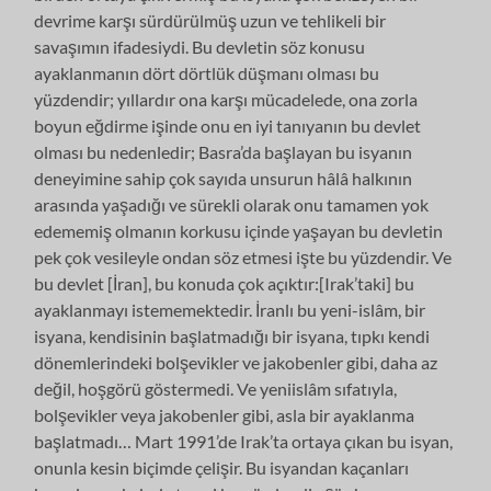
devrime karşı sürdürülmüş uzun ve tehlikeli bir
savaşımın ifadesiydi. Bu devletin söz konusu
ayaklanmanın dört dörtlük düşmanı olması bu
yüzdendir; yıllardır ona karşı mücadelede, ona zorla
boyun eğdirme işinde onu en iyi tanıyanın bu devlet
olması bu nedenledir; Basra’da başlayan bu isyanın
deneyimine sahip çok sayıda unsurun hâlâ halkının
arasında yaşadığı ve sürekli olarak onu tamamen yok
edememiş olmanın korkusu içinde yaşayan bu devletin
pek çok vesileyle ondan söz etmesi işte bu yüzdendir. Ve
bu devlet [İran], bu konuda çok açıktır:[Irak’taki] bu
ayaklanmayı istememektedir. İranlı bu yeni-islâm, bir
isyana, kendisinin başlatmadığı bir isyana, tıpkı kendi
dönemlerindeki bolşevikler ve jakobenler gibi, daha az
değil, hoşgörü göstermedi. Ve yeniislâm sıfatıyla,
bolşevikler veya jakobenler gibi, asla bir ayaklanma
başlatmadı… Mart 1991’de Irak’ta ortaya çıkan bu isyan,
onunla kesin biçimde çelişir. Bu isyandan kaçanları