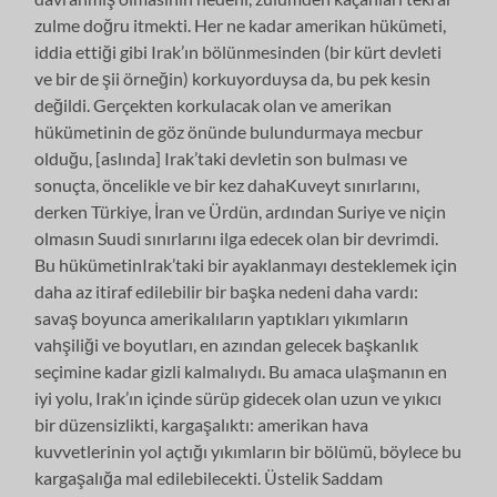
zulme doğru itmekti. Her ne kadar amerikan hükümeti,
iddia ettiği gibi Irak’ın bölünmesinden (bir kürt devleti
ve bir de şii örneğin) korkuyorduysa da, bu pek kesin
değildi. Gerçekten korkulacak olan ve amerikan
hükümetinin de göz önünde bulundurmaya mecbur
olduğu, [aslında] Irak’taki devletin son bulması ve
sonuçta, öncelikle ve bir kez dahaKuveyt sınırlarını,
derken Türkiye, İran ve Ürdün, ardından Suriye ve niçin
olmasın Suudi sınırlarını ilga edecek olan bir devrimdi.
Bu hükümetinIrak’taki bir ayaklanmayı desteklemek için
daha az itiraf edilebilir bir başka nedeni daha vardı:
savaş boyunca amerikalıların yaptıkları yıkımların
vahşiliği ve boyutları, en azından gelecek başkanlık
seçimine kadar gizli kalmalıydı. Bu amaca ulaşmanın en
iyi yolu, Irak’ın içinde sürüp gidecek olan uzun ve yıkıcı
bir düzensizlikti, kargaşalıktı: amerikan hava
kuvvetlerinin yol açtığı yıkımların bir bölümü, böylece bu
kargaşalığa mal edilebilecekti. Üstelik Saddam