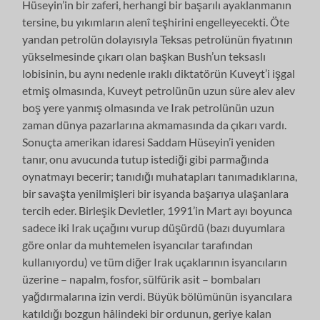
Hüseyin’in bir zaferi, herhangi bir başarılı ayaklanmanın
tersine, bu yıkımların alenî teşhirini engelleyecekti. Öte
yandan petrolün dolayısıyla Teksas petrolünün fiyatının
yükselmesinde çıkarı olan başkan Bush’un teksaslı
lobisinin, bu aynı nedenle ıraklı diktatörün Kuveyt’i işgal
etmiş olmasında, Kuveyt petrolünün uzun süre alev alev
boş yere yanmış olmasında ve Irak petrolünün uzun
zaman dünya pazarlarına akmamasında da çıkarı vardı.
Sonuçta amerikan idaresi Saddam Hüseyin’i yeniden
tanır, onu avucunda tutup istediği gibi parmağında
oynatmayı becerir; tanıdığı muhatapları tanımadıklarına,
bir savaşta yenilmişleri bir isyanda başarıya ulaşanlara
tercih eder. Birleşik Devletler, 1991’in Mart ayı boyunca
sadece iki Irak uçağını vurup düşürdü (bazı duyumlara
göre onlar da muhtemelen isyancılar tarafından
kullanıyordu) ve tüm diğer Irak uçaklarının isyancıların
üzerine – napalm, fosfor, sülfürik asit – bombaları
yağdırmalarına izin verdi. Büyük bölümünün isyancılara
katıldığı bozgun hâlindeki bir ordunun, geriye kalan