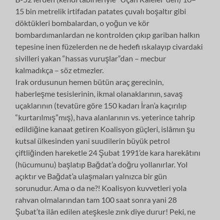
15 bin metrelik irtifadan patates çuvalı boşaltır gibi
döktükleri bombalardan, o yoğun ve kör
bombardımanlardan ne kontrolden çıkıp gariban halkın
tepesine inen füzelerden ne de hedefi ıskalayıp civardaki
sivilleri yakan “hassas vuruşlar”dan – mecbur
kalmadıkça – söz etmezler.
Irak ordusunun hemen bütün araç gerecinin,
haberleşme tesislerinin, ikmal olanaklarının, savaş
uçaklarının (tevatüre göre 150 kadarı İran’a kaçırılıp
“kurtarılmış”mış), hava alanlarının vs. yeterince tahrip
edildiğine kanaat getiren Koalisyon güçleri, islâmın şu
kutsal ülkesinden yani suudilerin büyük petrol
çiftliğinden hareketle 24 Şubat 1991’de kara harekâtını
(hücumunu) başlatıp Bağdat’a doğru yollanırlar. Yol
açıktır ve Bağdat’a ulaşmaları yalnızca bir gün
sorunudur. Ama o da ne?! Koalisyon kuvvetleri yola
rahvan olmalarından tam 100 saat sonra yani 28
Şubat’ta ilân edilen ateşkesle zınk diye durur! Peki, ne