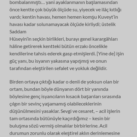
bombalanmıştı… yani ayaklanmanın başlamasından
önce kentte çok büyük ölçüde su, yiyecek ve ilâç kıtlığı
vardı; kentin havası, hemen hemen komşu Kuveyt’in
havası kadar solunamayacak ölçüde kirliydi; üstelik
Saddam
Hüseyin’in seçkin birlikleri, burayı genel karargâhları
hâline getirerek kentteki bütün erzakı öncelikle
kendilerine tahsis ederek gasp etmişlerdi. [Yine de] işin
güç yanı, bu isyanın yakasına yapışmış ve onun
tarafından eleştirilen sefalet ve yokluk değildir.
Birden ortaya çıktığı kadar o denli de yoksun olan bir
ortam, bundan böyle dünyanın dört bir yanında
böylesine genç isyancıların kısacık başarıları sırasında
çılgın bir sevinç yaşamamış olabileceklerinin
düşünülmesini yasaklar. Sevgi ve cesaret, – acil işlerin
tam ortasında bütünüyle kaçırdığımız – kesin bir
buluşma sözü vermiş olmalılar birbirlerine. Acil
durumun zorunlu olarak eleştirel aklın derinlemesine