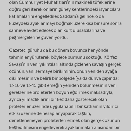
olan Cumhuriyet Muhafızları’nın makineli tüfeklerine
doğru geri iterek onların güney kentlerindeki isyancılara
katılmalarını engellediler. Saddam’a gelince, o da
kuzeydeki ayaklanmayı boğmak üzere kısa bir süre sonra
sahneye avdet edecek olan kürt ulusalcılarına ve
peşmergelerine güveniyordu.
Gazeteci güruhu da bu dönem boyunca her yönde
tahminler yürüterek, böylece burnunu soktuğu Körfez
Savaşı’nın yeni yıkıntıları altında gizlenen savaşın gerçek
özünün, yani sermaye birikiminin, onun yeniden ayağa
dikilmesinin ve belirli bir bölgede (ya da dünya çapında:
1918 ve 1945 gibi) emeğin yeniden bölünmesinin yeni
gereklerine proleterleri boyun eğdirmek maksadıyla,
ayrıca yılmazlıklarını bir kez daha gösterecek olan
proleterler üzerinde uygulanabilir bir katliamın yıldırıcı
etkisi üzerine de hesaplar yaparak taşkın,
denetlenemeyen proleterleri ezmek olan gerçek özünün
keşfedilmesini engelleyerek ayaklanmaları âlâsından bir