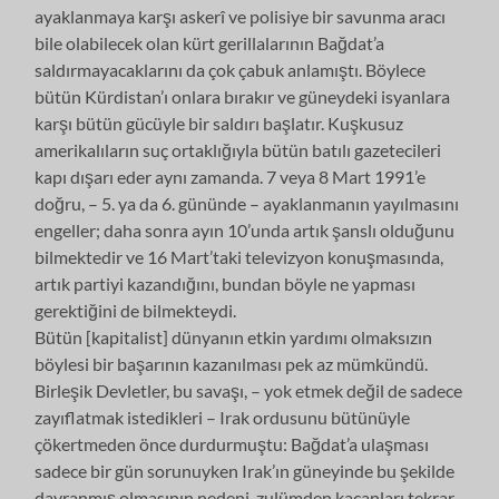
ayaklanmaya karşı askerî ve polisiye bir savunma aracı
bile olabilecek olan kürt gerillalarının Bağdat’a
saldırmayacaklarını da çok çabuk anlamıştı. Böylece
bütün Kürdistan’ı onlara bırakır ve güneydeki isyanlara
karşı bütün gücüyle bir saldırı başlatır. Kuşkusuz
amerikalıların suç ortaklığıyla bütün batılı gazetecileri
kapı dışarı eder aynı zamanda. 7 veya 8 Mart 1991’e
doğru, – 5. ya da 6. gününde – ayaklanmanın yayılmasını
engeller; daha sonra ayın 10’unda artık şanslı olduğunu
bilmektedir ve 16 Mart’taki televizyon konuşmasında,
artık partiyi kazandığını, bundan böyle ne yapması
gerektiğini de bilmekteydi.
Bütün [kapitalist] dünyanın etkin yardımı olmaksızın
böylesi bir başarının kazanılması pek az mümkündü.
Birleşik Devletler, bu savaşı, – yok etmek değil de sadece
zayıflatmak istedikleri – Irak ordusunu bütünüyle
çökertmeden önce durdurmuştu: Bağdat’a ulaşması
sadece bir gün sorunuyken Irak’ın güneyinde bu şekilde
davranmış olmasının nedeni, zulümden kaçanları tekrar