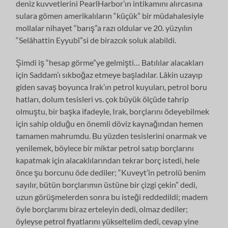
deniz kuvvetlerini PearlHarbor’ın intikamını alırcasına
sulara gömen amerikalıların “küçük” bir müdahalesiyle
mollalar nihayet “barış”a razı oldular ve 20. yüzyılın
“Selâhattin Eyyubî”si de birazcık soluk alabildi.
Şimdi iş “hesap görme”ye gelmişti… Batılılar alacakları
için Saddam’ı sıkboğaz etmeye başladılar. Lâkin uzayıp
giden savaş boyunca Irak’ın petrol kuyuları, petrol boru
hatları, dolum tesisleri vs. çok büyük ölçüde tahrip
olmuştu, bir başka ifadeyle, Irak, borçlarını ödeyebilmek
için sahip olduğu en önemli döviz kaynağından hemen
tamamen mahrumdu. Bu yüzden tesislerini onarmak ve
yenilemek, böylece bir miktar petrol satıp borçlarını
kapatmak için alacaklılarından tekrar borç istedi, hele
önce şu borcunu öde dediler; “Kuveyt’in petrolü benim
sayılır, bütün borçlarımın üstüne bir çizgi çekin” dedi,
uzun görüşmelerden sonra bu isteği reddedildi; madem
öyle borçlarımı biraz erteleyin dedi, olmaz dediler;
öyleyse petrol fiyatlarını yükseltelim dedi, cevap yine