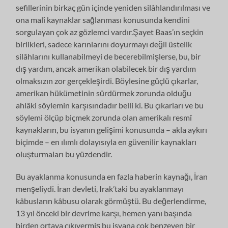
sefillerinin birkaç gün içinde yeniden silâhlandırılması ve
ona malî kaynaklar sağlanması konusunda kendini
sorgulayan çok az gözlemci vardır.Şayet Baas’ın seçkin
birlikleri, sadece karınlarını doyurmayı değil üstelik
silâhlarını kullanabilmeyi de becerebilmişlerse, bu, bir
dış yardım, ancak amerikan olabilecek bir dış yardım
olmaksızın zor gerçekleşirdi. Böylesine güçlü çıkarlar,
amerikan hükümetinin sürdürmek zorunda olduğu
ahlâki söylemin karşısındadır belli ki. Bu çıkarları ve bu
söylemi ölçüp biçmek zorunda olan amerikalı resmî
kaynakların, bu isyanın gelişimi konusunda – akla aykırı
biçimde – en ılımlı dolayısıyla en güvenilir kaynakları
oluşturmaları bu yüzdendir.
Bu ayaklanma konusunda en fazla haberin kaynağı, İran
menşeliydi. İran devleti, Irak’taki bu ayaklanmayı
kâbusların kâbusu olarak görmüştü. Bu değerlendirme,
13 yıl önceki bir devrime karşı, hemen yanı başında
birden ortaya çıkıvermiş bu isyana çok benzeyen bir