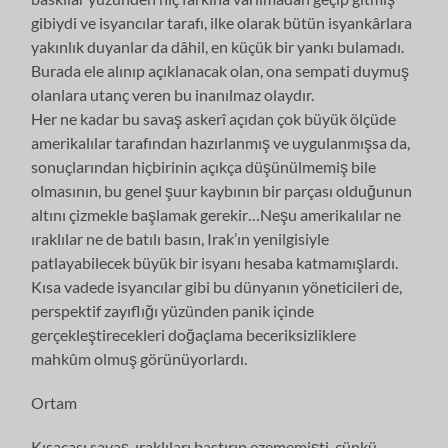
gibiydi ve isyancılar tarafı, ilke olarak bütün isyankârlara
yakınlık duyanlar da dâhil, en küçük bir yankı bulamadı.
Burada ele alınıp açıklanacak olan, ona sempati duymuş
olanlara utanç veren bu inanılmaz olaydır.
Her ne kadar bu savaş askerî açıdan çok büyük ölçüde
amerikalılar tarafından hazırlanmış ve uygulanmışsa da,
sonuçlarından hiçbirinin açıkça düşünülmemiş bile
olmasının, bu genel şuur kaybının bir parçası olduğunun
altını çizmekle başlamak gerekir…Neşu amerikalılar ne
ıraklılar ne de batılı basın, Irak’ın yenilgisiyle
patlayabilecek büyük bir isyanı hesaba katmamışlardı.
Kısa vadede isyancılar gibi bu dünyanın yöneticileri de,
perspektif zayıflığı yüzünden panik içinde
gerçekleştirecekleri doğaçlama beceriksizliklere
mahkûm olmuş görünüyorlardı.
Ortam
Kısacası savaş, ıraklıları bastırıp ezememişti, çünkü