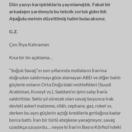
Dün yazıyı karışıklıklarla yayınlamıştık. Fakat bir
arkadaşın yardımıyla bu teknik zorluk giderildi.
Aşağıda metnin düzeltilmiş halini bulacaksınız.
G.Z.
Çev. İhya Kahraman
Kısa bir ön açıklama…
“Soğuk Savaş”ın son yıllarında mollaların İran’ına
doğrudan saldırmayı göze alamayan ABD ve diğer batılı
güçlerle onların Orta Doğu’daki müttefikleri (Suudi
Arabistan, Kuveyt vs.), Saddam’ın ipini salıp İran’a
saldırttılar. Sekiz yıl sürecek olan savaş boyunca Irak
devleti askerî malzeme, silâh, cephane, gaz, roket vs.
derken bu aynı güçlerin açtığı kredilerle gırtlağına kadar
borca battı. İran bir türlü ateşkese yanaşmıyor, savaş
uzadıkça uzuyordu… neyse ki İran’ın Basra Körfezi’ndeki