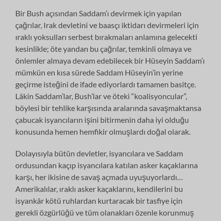
Bir Bush açısından Saddam’ı devirmek için yapılan
çağrılar, Irak devletini ve baasçı iktidarı devirmeleri için
ıraklı yoksulları serbest bırakmaları anlamına gelecekti
kesinlikle; öte yandan bu çağrılar, temkinli olmaya ve
önlemler almaya devam edebilecek bir Hüseyin Saddam’ı
mümkün en kısa sürede Saddam Hüseyin’in yerine
geçirme isteğini de ifade ediyorlardı tamamen basitçe.
Lâkin Saddam’lar, Bush’lar ve öteki “koalisyoncular”,
böylesi bir tehlike karşısında aralarında savaşmaktansa
çabucak isyancıların işini bitirmenin daha iyi olduğu
konusunda hemen hemfikir olmuşlardı doğal olarak.
Dolayısıyla bütün devletler, isyancılara ve Saddam
ordusundan kaçıp isyancılara katılan asker kaçaklarına
karşı, her ikisine de savaş açmada uyuşuyorlardı…
Amerikalılar, ıraklı asker kaçaklarını, kendilerini bu
isyankâr kötü ruhlardan kurtaracak bir tasfiye için
gerekli özgürlüğü ve tüm olanakları özenle korunmuş