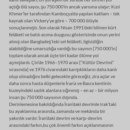
açtığı ölü sayısı, şu 750 000’in ancak yarısına ulaşır; Kızıl
Khmer’ler tarafından Kamboçya’da yapılan katliam – tek
kaynak olan Vickery’ye göre – 700 000 ölüyle
sonuçlanmıştı. Son olarak Nisan 1991’deki bilinen kürt
felâketi ve batılı acıma duygusu gösterisinde onun yerini
almış olan Bangladeş’teki sel felâketi, ilgisizliğin
alabildiğine umarsızlığa vardığı bu sayının [750 000’in]
toplam olarak ancak üçte biri kadar ölüme yol
açmışlardı. Çin’de 1966–1970 arası [“Kültür Devrimi”
sırasında] ve 1976 civarındaki karışıklıkların daha kanlı
olup olmadığını belki gelecekte göreceğiz, zira açlar ve
daha sonra hasta düşenlerle İran’a ve Basra kentinin
kuzeyindeki sazlık alanlara sığınmış – en az – bir milyon
insan şu 750 000 sayısının dışında.
Derinlemesine bakıldığında İran’daki devrimle Irak’taki
bu ayaklanma arasında, zamanda ve mekânda bir
yakınlık vardır. İran’daki devrim ve karşı-devrim
arasındaki farkın,bu çok önemli farkın açıklanmasının