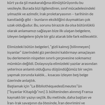
kürt ya da şii maskaralığına dönüştürüyordu bu
vesileyle. Burada bizi ilgilendiren, sınıf mücadelesindeki
yılmazlık ve azimdir, Irak proletaryasının – tarihinin de
kanıtladığı gibi – bunların eksikliğini duymaktan çok
uzak olduğudur. Bu, sorunu birazcık da olsa bütünlüklü
olarak anlamamızı sağlayan bize ilk ulaşan belgelere,
izleyen belgelere şöyle bir göz atarak bile fark edilecektir.
Elimizdeki bütün belgeleri, “gizli kalmış [bilinmeyen]
isyanlar” üzerindeki giz perdesini kaldırmayı amaçlayan
bu derlemenin nispeten sınırlı çerçevesine sokmamız
mümkün değildi. Dolayısıyla elimizdeki yazılar arasından
yeterince anlamlı olduğunu düşündüğümüz bir seçim
yapmak zorunda kaldık… kısacası izleyen beş belge
üzerinde anlaştık.
Başlamak için “La BibliothèquedesEmeutes”ün
[“İsyanlar Kitaplığı”nın] 3. bülteninden alınmış Fransa
kaynaklı bir yazıyı seçtik. Bu metinde, daha baştan ve
İran-Irak savaşının da ötesinde, İran devrimini ve