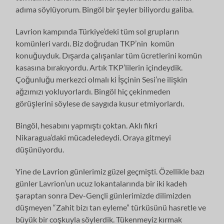
adıma söylüyorum. Bingöl bir şeyler biliyordu galiba.
Lavrion kampında Türkiye’deki tüm sol grupların
komünleri vardı. Biz doğrudan TKP’nin komün
konuğuyduk. Dışarda çalışanlar tüm ücretlerini komün
kasasına bırakıyordu. Artık TKP’lilerin içindeydik.
Çoğunluğu merkezci olmalı ki İşçinin Sesi’ne ilişkin
ağzımızı yokluyorlardı. Bingöl hiç çekinmeden
görüşlerini söylese de saygıda kusur etmiyorlardı.
Bingöl, hesabını yapmıştı çoktan. Aklı fikri
Nikaragua’daki mücadeledeydi. Oraya gitmeyi
düşünüyordu.
Yine de Lavrion günlerimiz güzel geçmişti. Özellikle bazı
günler Lavrion’un ucuz lokantalarında bir iki kadeh
şaraptan sonra Dev-Gençli günlerimizde dilimizden
düşmeyen “Zahit bizı tan eyleme” türküsünü hasretle ve
büyük bir coşkuyla söylerdik. Tükenmeyiz kırmak