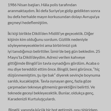
1986 Nisan başları. Hâla polis tarafından
aranmaktaydım. İki defa Suriye’ye gidip geldikten sonra
bu defa herhalde mayın korkusundan dolayı Avrupa’ya
geçmeyi hedeflemiştim.
İki kişi birlikte Dikili’den Midilli’ye geçecektik. Diğer
kişinin kim olduğunu sordum. Gizlilik nedeniyle
söyleyemeyeceklerini ama birbirimizi çok
iyi tanıdığımızı belirttiler. İzmir’de beş gün bekledim. 25
Mayıs’ta Dikili’deydim. Adresi verilen kahveye
gittiğimde Bingöl’ün tavla oynadığını gördüm. Acaba o
mu diye tereddüt ettim önce. Bingöl, beni görünce, “hiç
düşünmemiştim, şu işe bak” diyerek sevinçle boynuma
sarıldı, kucaklaştık. Tavla oynayan genç, fazla göze
çarpmadan tekneye gitmemiz gerektiğini belirtti. Ve
teknede geceyi bekleyecektik. Bunlar, oldukça genç,
Karadenizli Kurtuluşçulardı.
Bingöl, yanında küçük bir bot getirmiş, onu şişirirken,