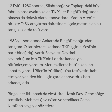
12 Eylül 1980 sonrası, Silahtarağa ve Topkapı’daki büyük
fabrikalarda ayakta kalan TKP’liler Bingöl’ü doğrudan
olmasa da dolaylı olarak tanıyorlardı. Sadun Aren’le
birlikte DİSK araştırma dairesindeki çalışmasının da bu
tanışıklıklarda rolü vardı.
1983 yılı sonlarında Ankara’da Bingöl’le doğrudan
tanıştım. O tarihlerde üzerimde TKP İşçinin Sesi’nin
bariz bir ağırlığı vardı. Sosyalist Devrimi
savunduğum için TKP’nin Londra kanadıyla
bütünleşemiyordum. Merkezcilerse bütün kapıları
kapatmışlardı. İ.Bilen’in Yürükoğlu’nu tasfiyesini kabul
etmiyor, yeniden birlik için çareler arıyorduk bazı
arkadaşlarla.
Bingöl her iki kanadı da eleştirirdi. İzmir Dev-Genç bölge
temsilcisi Mehmet Çavuş’tan ve sendikacı Cemal
Kıral’dan saygıyla söz ederdi.