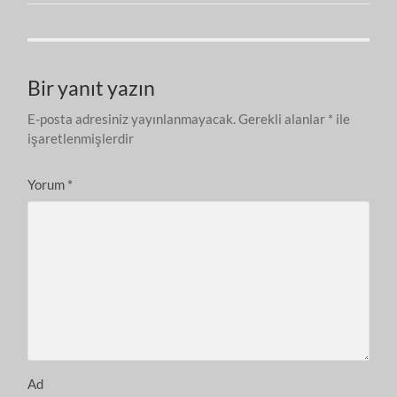
Bir yanıt yazın
E-posta adresiniz yayınlanmayacak.
Gerekli alanlar
*
ile
işaretlenmişlerdir
Yorum
*
Ad