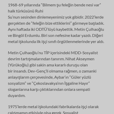
1968-69 yıllarında “Bilmem şu feleğin bende nesi var”
halk türküsünü Ruhi
Su’nun sesinden dinlemeyenimiz yok gibidir. 2022’lerde
gerçekten de “feleğin bize ettiklerini” görmeye başladık.
Aynı haftada iki ODTÜ’lüyü kaybettik. Metin Çulhaoğlu
ve Bingöl Erdumlu. Biri son nefesine kadar yazdı. Diğeri
metal işkolunda ilk işçi sınıfı örgütlenmelerinde yer aldı.
Metin Çulhaoğlu’nu TİP içerisindeki MDD-Sosyalist
devrim tartışmalarından tanırım. Nihat Akseymen
(Yürükoğlu) gibi sakin ama kararlı duruşu olan
bir insandı. Dev-Genç’li olmama rağmen, o zamanki
anlayışlarım çerçevesinde, Aybar’ın “Güler yüzlü
sosyalizm” ve “Çekoslavakya’nın İşgaline Hayır”
sloganlarına karşı çıktıklarından onlara sempati
duyardım.
1975’lerde metal işkolundaki fabrikalarda işçi olarak
çalışmamın etkisiyle olsa gerek, Sosyalist