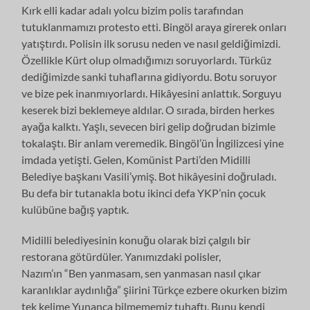
Kırk elli kadar adalı yolcu bizim polis tarafından
tutuklanmamızı protesto etti. Bingöl araya girerek onları
yatıştırdı. Polisin ilk sorusu neden ve nasıl geldiğimizdi.
Özellikle Kürt olup olmadığımızı soruyorlardı. Türküz
dediğimizde sanki tuhaflarına gidiyordu. Botu soruyor
ve bize pek inanmıyorlardı. Hikâyesini anlattık. Sorguyu
keserek bizi beklemeye aldılar. O sırada, birden herkes
ayağa kalktı. Yaşlı, sevecen biri gelip doğrudan bizimle
tokalaştı. Bir anlam veremedik. Bingöl’ün İngilizcesi yine
imdada yetişti. Gelen, Komünist Parti’den Midilli
Belediye başkanı Vasili’ymiş. Bot hikâyesini doğruladı.
Bu defa bir tutanakla botu ikinci defa YKP’nin çocuk
kulübüne bağış yaptık.
Midilli belediyesinin konuğu olarak bizi çalgılı bir
restorana götürdüler. Yanımızdaki polisler,
Nazım’ın “Ben yanmasam, sen yanmasan nasıl çıkar
karanlıklar aydınlığa” şiirini Türkçe ezbere okurken bizim
tek kelime Yunanca bilmememiz tuhaftı. Bunu kendi