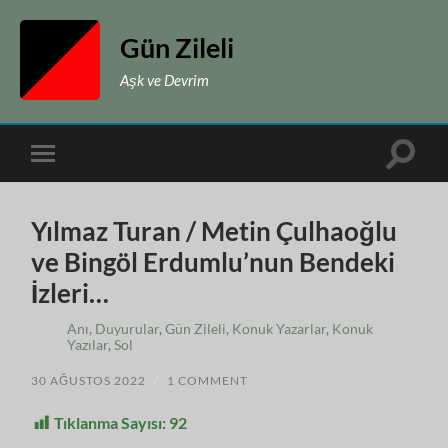
Gün Zileli
Aşk ve Devrim
Toggle
Toggle
search
mobile
field
menu
Yılmaz Turan / Metin Çulhaoğlu
ve Bingöl Erdumlu’nun Bendeki
İzleri…
Anı
,
Duyurular
,
Gün Zileli
,
Konuk Yazarlar
,
Konuk
Yazılar
,
Sol
30 AĞUSTOS 2022
/
1 COMMENT
Tıklanma Sayısı:
92