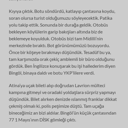
Kıyıya çıktık. Botu söndürdü, katlayıp çantasına koydu,
soran olursa turist olduğumuzu söyleyecektik. Patika
yolu takip ettik. Sonunda bir durağa geldik. Otobüs
bekleyen köylülerin garip bakışları altında biz de
beklemeye koyulduk. Otobüs bizi tam Midilli’nin
merkezinde bıraktı. Bot görünümümüzü bozuyordu.
Önce bir köşeye bırakmayı düşündük. Tesadüf bu ya,
tam karşımızda orak çekiç amblemli bir büro olduğunu
gördük. Ben İngilizce konuşarak bu işi hallederim diyen
Bingöl, binaya daldı ve botu YKP’lilere verdi.
Atina’ya uçak bileti alıp doğrudan Lavrion mülteci
kampına gitmeyi ve oradaki yoldaşlara sürpriz yapmayı
düşündük. Bilet alırken denizde ıslanmış franklar dikkat
çekmiş olmalı ki, polis peşimize düştü. Tam uçağa
bineceğimiz an bizi aldılar. Bingöl’ün küçük çantasından
77 1 Mayıs’ının DİSK gömleği çıktı.