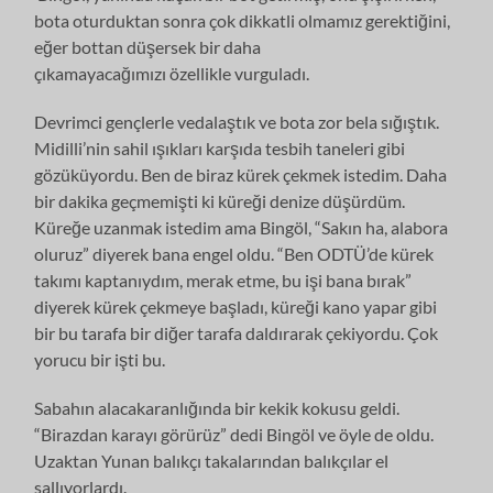
bota oturduktan sonra çok dikkatli olmamız gerektiğini,
eğer bottan düşersek bir daha
çıkamayacağımızı özellikle vurguladı.
Devrimci gençlerle vedalaştık ve bota zor bela sığıştık.
Midilli’nin sahil ışıkları karşıda tesbih taneleri gibi
gözüküyordu. Ben de biraz kürek çekmek istedim. Daha
bir dakika geçmemişti ki küreği denize düşürdüm.
Küreğe uzanmak istedim ama Bingöl, “Sakın ha, alabora
oluruz” diyerek bana engel oldu. “Ben ODTÜ’de kürek
takımı kaptanıydım, merak etme, bu işi bana bırak”
diyerek kürek çekmeye başladı, küreği kano yapar gibi
bir bu tarafa bir diğer tarafa daldırarak çekiyordu. Çok
yorucu bir işti bu.
Sabahın alacakaranlığında bir kekik kokusu geldi.
“Birazdan karayı görürüz” dedi Bingöl ve öyle de oldu.
Uzaktan Yunan balıkçı takalarından balıkçılar el
sallıyorlardı.