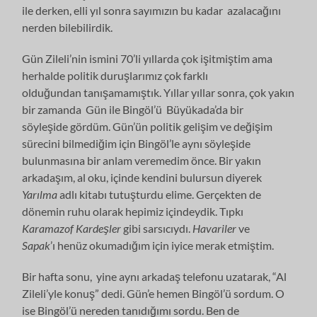
ile derken, elli yıl sonra sayımızın bu kadar azalacağını
nerden bilebilirdik.
Gün Zileli’nin ismini 70’li yıllarda çok işitmiştim ama
herhalde politik duruşlarımız çok farklı
olduğundan tanışamamıştık. Yıllar yıllar sonra, çok yakın
bir zamanda Gün ile Bingöl’ü Büyükada’da bir
söyleşide gördüm. Gün’ün politik gelişim ve değişim
sürecini bilmediğim için Bingöl’le aynı söyleşide
bulunmasına bir anlam veremedim önce. Bir yakın
arkadaşım, al oku, içinde kendini bulursun diyerek
Yarılma
adlı kitabı tutuşturdu elime. Gerçekten de
dönemin ruhu olarak hepimiz içindeydik. Tıpkı
Karamazof Kardeşler
gibi sarsıcıydı.
Havariler
ve
Sapak
’ı henüz okumadığım için iyice merak etmiştim.
Bir hafta sonu, yine aynı arkadaş telefonu uzatarak, “Al
Zileli’yle konuş” dedi. Gün’e hemen Bingöl’ü sordum. O
ise Bingöl’ü nereden tanıdığımı sordu. Ben de