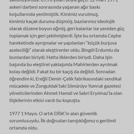
askeri darbesi sonrasında yaşanan ağır baskı
koşullarında yenilmiştik. Kimimiz vurulmuş,
kimimiz kaçak duruma düşmüş, bazılarımız ideolojik
olarak düzene boyun eğmiş, geri kalanlar ise yeniden güç
toplamak için geri çekilmişlerdi. İşte bu ortamda Cephe
hareketinde ayrışmalar ve yapılanları “küçük burjuva
aceleciliği” olarak eleştirenler oldu. Bingöl Erdumlu da
bunlardan biriydi. Hatta ilklerden biriydi. Daha işin
başında bu eleştirel yaklaşımla Mahirlerden ayrılmak
kolay değildi. Fakat bu bir kaçış da değildi. Sonradan
öğrendim ki, Ereğli Demir-Çelik fabrikasındaki sendikal
mücadele ve Zonguldak’taki
Sömürüye Yumruk
gazetesi
yöneticilerinden Ahmet Hamdi ve Sabri Eryılmaz’la olan
ilişkilerinin etkisi vardı bu kopuşta.
1977 1 Mayıs. O artık DİSK’in alan güvenlik
sorumlusuydu. İlk doğrudan tanışıklığımız o gerilimli
ortamda oldu.