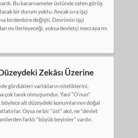
ıkardı. Bu kararnameler üstünde zaten görüş
ılacak bir durum yoktu. Ancak sıra işçi
va birdenbire değişti. Devrimin işçi
n mı ilerleyeceği, yoksa devletçi mecraya mı
 Düzeydeki Zekâsı Üzerine
de gördükleri varlıkların niteliklerini,
rına çok tanık olmuşumdur. Yani “O’nun”
, böylece alt düzeydeki konumlarının doğal
atırlar. Oysa ne bir “üst” akıl, ne “devlet
fanilerden farklı “büyük beyinler” vardır.