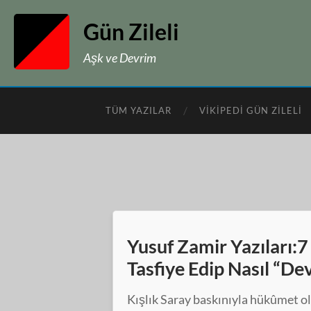
Gün Zileli
Aşk ve Devrim
TÜM YAZILAR
VIKIPEDI GÜN ZILELI
Yusuf Zamir Yazıları:7 
Tasfiye Edip Nasıl “D
Kışlık Saray baskınıyla hükûmet ol