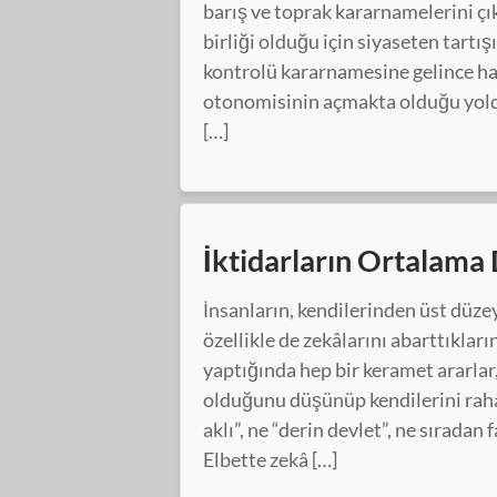
barış ve toprak kararnamelerini ç
birliği olduğu için siyaseten tartış
kontrolü kararnamesine gelince ha
otonomisinin açmakta olduğu yolda
[…]
İktidarların Ortalama
İnsanların, kendilerinden üst düzey
özellikle de zekâlarını abarttıkla
yaptığında hep bir keramet ararlar
olduğunu düşünüp kendilerini rahatl
aklı”, ne “derin devlet”, ne sıradan 
Elbette zekâ […]