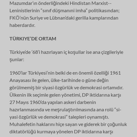
Mazumdar’ın önderliğindeki Hindistan Marxist-­
Leninistlerinin “sınıf düşmanıni imha” politikasından;
FKÖ’nün Suriye ve Lüb­nan’daki gerilla kamplarından
haberdardır.
TÜRKIYE’DE ORTAM
Türkiye’de ’68’i hazırlayan iç koşullar ise ana çizgileriyle
şunlar:
1960’lar Türkiyesi’nin belki de en önemli özelliği 1961
Anayasası ile gelen, ülke-tarihinde o güne değin
görülmemiş bir siyasi özgürlük ve demokrasi ortamıdır.
Ülkenin ilk seçimle gelen yönetimi, DP iktidarına karşı
27 Mayıs 1960’da yapılan askeri darbenin
hazırlanmasında ve meşrulaştırılmasında ana rolü “si­
yasi özgürlük ve demokrasi” talepleri oynamıştı.
Muhalefetin haklarını hiçe sa­yan ve giderek bir çoğunluk
diktatörlüğü kurmaya yönelen DP iktidarına karşı