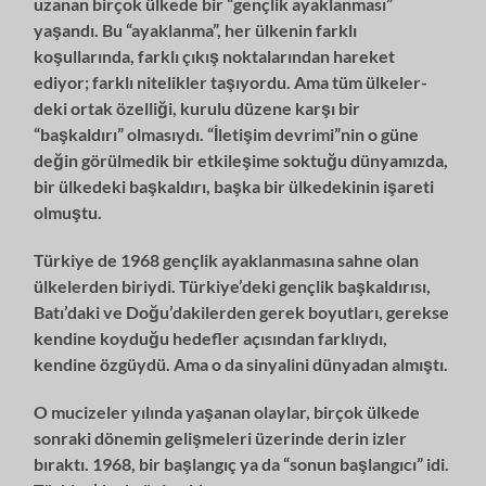
uzanan birçok ülkede bir “gençlik ayaklanması”
yaşandı. Bu “ayaklanma”, her ülkenin farklı
koşullarında, farklı çıkış noktalarından hareket
ediyor; farklı nitelikler taşıyordu. Ama tüm ülkeler­
deki ortak özelliği, kurulu düzene karşı bir
“başkaldırı” olmasıydı. “İletişim dev­rimi”nin o güne
değin görülmedik bir etkileşime soktuğu dünyamızda,
bir ülke­deki başkaldırı, başka bir ülkedekinin işareti
olmuştu.
Türkiye de 1968 gençlik ayaklanmasına sahne olan
ülkelerden biriydi. Tür­kiye’deki gençlik başkaldırısı,
Batı’daki ve Doğu’dakilerde
n gerek boyutları, ge­
rekse
kendine koyduğu hedefler açısından farklıydı,
kendine özgüydü. Ama o
da sinyalini dünyadan almıştı.
O mucizeler yılında yaşanan olaylar, birçok ülkede
sonraki dönemin geliş­
meleri üzerinde derin izler
bıraktı. 1968, bir başlangıç ya da “sonun başlangıcı”
idi.