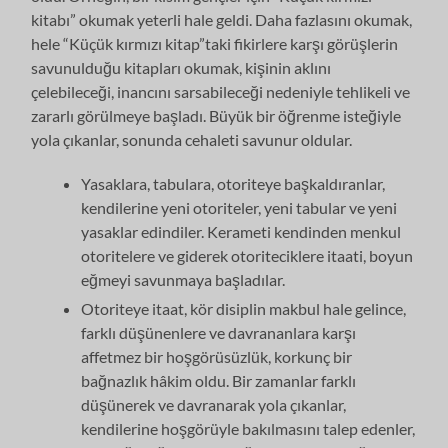
kitabı” okumak yeterli hale geldi. Daha fazlasını okumak,
hele “Küçük kırmızı kitap”taki fikirlere karşı görüşlerin
savunulduğu kitapları okumak, kişinin aklını
çelebileceği, inancını sarsabileceği nedeniyle tehlikeli ve
zararlı görülmeye başladı. Büyük bir öğrenme isteğiyle
yola çıkanlar, sonunda cehaleti savunur oldular.
Yasaklara, tabulara, otoriteye başkaldıranlar,
kendilerine yeni otoriteler, ye­ni tabular ve yeni
yasaklar edindiler. Kerameti kendinden menkul
otoritelere ve giderek otoriteciklere itaati, boyun
eğmeyi savunmaya başladılar.
Otoriteye itaat, kör disiplin makbul hale gelince,
farklı düşünenlere ve davra­nanlara karşı
affetmez bir hoşgörüsüzlük, korkunç bir
bağnazlık hâkim oldu. Bir zamanlar farklı
düşünerek ve davranarak yola çıkanlar,
kendilerine hoşgö­rüyle bakılmasını talep edenler,