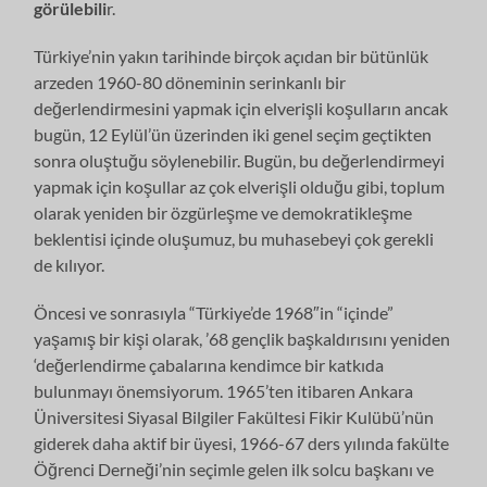
görülebili
r.
Türkiye’nin yakın tarihinde birçok açıdan bir bütünlük
arzeden 1960-80 döne­minin serinkanlı bir
değerlendirmesini yapmak için elverişli koşulların ancak
bu­gün, 12 Eylül’ün üzerinden iki genel seçim geçtikten
sonra oluştuğu söylene­bilir. Bugün, bu değerlendirmeyi
yapmak için koşullar az çok elverişli olduğu gibi, toplum
olarak yeniden bir özgürleşme ve demokratikleşme
beklentisi için­de oluşumuz, bu muhasebeyi çok gerekli
de kılıyor.
Öncesi ve sonrasıyla “Türkiye’de 1968″in “içinde”
yaşamış bir kişi olarak, ’68 gençlik başkaldırısını yeniden
‘değerlendirme çabalarına kendimce bir kat­kıda
bulunmayı önemsiyorum. 1965’ten itibaren Ankara
Üniversitesi Siyasal Bil­giler Fakültesi Fikir Kulübü’nün
giderek daha aktif bir üyesi, 1966-67 ders yı­lında fakülte
Öğrenci Derneği’nin seçimle gelen ilk solcu başkanı ve