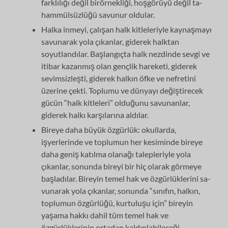
farklılığı değil birörnekliği, hoşgörüyü değil ta­
hammülsüzlüğü savunur oldular.
Halka inmeyi, çalışan halk kitleleriyle kaynaşmayı
savunarak yola çıkanlar, giderek halktan
soyutlandılar. Başlangıçta halk nezdinde sevgi ve
itibar kazan­mış olan gençlik hareketi, giderek
sevimsizleşti, giderek halkın öfke ve nefreti­ni
üzerine çekti. Toplumu ve dünyayı değiştirecek
gücün “halk kitleleri” oldu­ğunu savunanlar,
giderek halkı karşılarına aldılar.
Bireye daha büyük özgürlük: okullarda,
işyerlerinde ve toplumun her kesi­minde bireye
daha geniş katılma olanağı talepleriyle yola
çıkanlar, sonunda bi­reyi bir hiç olarak görmeye
başladılar. Bireyin temel hak ve özgürlüklerini sa­
vunarak yola çıkanlar, sonunda “sınıfın, halkın,
toplumun özgürlüğü, kurtulu­şu için” bireyin
yaşama hakkı dahil tüm temel hak ve
özgürlüklerinin ortadan kaldınlabileceği