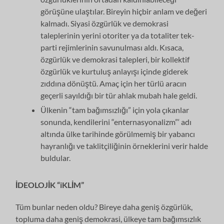
görüşüne ulaştılar. Bireyin hiçbir anlam ve değeri
kalmadı. Si­yasi özgürlük ve demokrasi
taleplerinin yerini otoriter ya da totaliter tek-
parti rejimlerinin savunulması aldı. Kısaca,
özgürlük ve demokrasi talepleri, bir kol­lektif
özgürlük ve kurtuluş anlayışı içinde giderek
zıddına dönüştü. Amaç için her türlü aracın
geçerli sayıldığı bir tür ahlak mubah hale geldi.
Ülkenin “tam bağımsızlığı” için yola çıkanlar
sonunda, kendilerini “en­ternasyonalizm”‘ adı
altında ülke tarihinde görülmemiş bir yabancı
hayranlığı ve taklitçiliğinin örneklerini verir halde
buldular.
İDEOLOJİK
“iKLİM”
Tüm bunlar neden oldu? Bireye daha geniş özgürlük,
topluma daha geniş demokrasi, ülkeye tam bağımsızlık