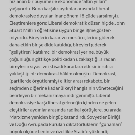
hızlanan bir büyüme ile eko­nomide “altın yılları”
yaşıyordu. Buna karşılık aydınlar arasında liberal
demok­rasiye duyulan inanç önemli ölçüde sarsılmıştı.
Eleştirenlere göre: Liberal de­mokratik düzen hiç de John
Stuart Mill’in öğretisine uygun bir gelişme göster­
miyordu. Bireylerin karar verme süreçlerine giderek
daha etkin bir şekilde ka­tıldığı, bireyleri giderek
“geliştiren” katılımcı bir demokrasi yerine, büyük
çoğunluğun gittikçe politikadan uzaklaştığı, sıradan
bireylerin siyasi ve iktisadi kararlara etkisinin sıfıra
yaklaştığı bir demokrasi hâkim olmuştu. Demokrasi,
(partilerde örgütlenmiş) elitler arası rekabete, bir
seçimden diğerine kadar ül­keyi hangisinin yöneteceğini
belirleyen bir mekanizmaya indirgenmişti. Libe­ral
demokrasiye karşı liberal geleneğin içinden de gelen
eleştiriler aydınlar ara­sında radikal görüşlere, bu arada
Marxizm’e yeniden bir güç kazandırdı. Sov­yetler Birliği
ve Doğu Avrupa’da kurulan diktatörlüklerin “günahları”
büyük öl­çüde Lenin ve özellikle Stalin’e yüklendi;