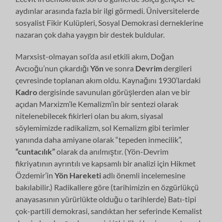
aydınlar arasında fazla bir ilgi görmedi. Üniversitelerde
sosyalist Fikir Kulüple­ri, Sosyal Demokrasi derneklerine
nazaran çok daha yaygın bir destek buldular.
Marxsist-olmayan sol’da asıl etkili akım, Doğan
Avcıoğu’nun çıkardığı
Yön
ve sonra
Devrim
dergileri
çevresinde toplanan akım oldu. Kaynağını 1930’lardaki
Kadro
dergisinde savunulan görüşlerden alan ve bir
açıdan Mar­xizm’le Kemalizm’in bir sentezi olarak
nitelenebilecek fikirleri olan bu akım, si­yasal
söylemimizde radikalizm, sol Kemalizm gibi terimler
yanında daha ami­yane olarak “tepeden inmecilik”,
“cuntacılık”
olarak da anılmıştır. (Yön-Devrim
fikriyatının ayrıntılı ve kapsamlı bir analizi için Hikmet
Özdemir’in
Yön Hareke­ti
adlı önemli incelemesine
bakılabilir.) Radikallere göre (tarihimizin en özgür­lükçü
anayasasının yürürlükte olduğu o tarihlerde) Batı-tipi
çok-partili demok­rasi, sandıktan her seferinde Kemalist