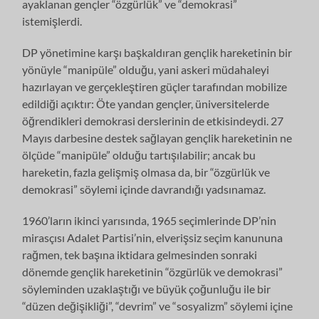
ayaklanan gençler “özgürlük” ve “demokrasi”
istemişlerdi.
DP yönetimine karşı başkaldıran gençlik hareketinin bir
yönüyle “manipüle” olduğu, yani askeri müdahaleyi
hazırlayan ve gerçekleştiren güçler tarafından mobilize
edildiği açıktır: Öte yandan gençler, üniversitelerde
öğrendikleri de­mokrasi derslerinin de etkisindeydi. 27
Mayıs darbesine destek sağlayan gençlik hareketinin ne
ölçüde “manipüle” olduğu tartışılabilir; ancak bu
hareketin, fazla gelişmiş olmasa da, bir “özgürlük ve
demokrasi” söylemi içinde davrandığı yad­sınamaz.
1960’ların ikinci yarısında, 1965 seçimlerinde DP’nin
mirasçısı Adalet Parti­si’nin, elverişsiz seçim kanununa
rağmen, tek başına iktidara gelmesinden son­raki
dönemde gençlik hareketinin “özgürlük ve demokrasi”
söyleminden uzaklaştığı ve büyük çoğunluğu ile bir
“düzen değişikliği”, “devrim” ve “sosyalizm” söylemi içine