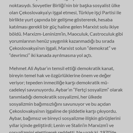
noktasıydı. Sovyetler Birli­ği’nin bir başka sosyalist ülke
olan Çekoslovakya’yı işgal etmesi, Türkiye işçi Partisi ile
birlikte yurt çapında bir gelişme göstererek, hesaba
katılması gerekli bir güç haline gelen Marxist solu ikiye
böldü. Marxizm-Leninizm’in, Maoculuk, Castroculuk gibi
yorumlarının henüz yaygınlık kazanmadığı bu sırada
Çekos­lovakya’nın işgali, Marxist solun “demokrat” ve
“devrimci” iki kanada ayrıl­masına yol açtı.
Mehmet Ali Aybar’ın temsil ettiği demokratik kanat,
bireyin temel hak ve öz­gürlüklerine önem ve değer
veriyor; tepeden inmeciliğe karşı demokratik mü­
cadeleyi savunuyordu. Aybar’ın “Fertçi sosyalizm” olarak
tanımladığı demok­ratik sosyalizmi, her ülkede
sosyalizmin bağımsızlığını savunuyor ve bu açıdan
Çekoslovakya’nın işgaline de şiddetle karşı çıkıyordu.
Aybar, bağımsız ve bi­reyci sosyalizme ilişkin görüşlerini
yıllar içinde geliştirdi; Lenin ve Stalin’in Mar­xizm’i ve
sosyalizmini eleştirerek reddetti. Ne yazık ki, 1970’de