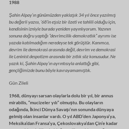
1988
Şahin Alpay’ın günümüzden yaklaşık 34 yıl önce yazılmış
bu değerli yazısı, ’68’in eşsiz bir özeti ve tahlili olduğu için,
kendisinin izniyle burada yeniden yayınlıyorum. Yazının
sonuna doğru yaptığı “devrimcilik-demokratlık” ayrımı ise
yazıda katılmadığım neredeyse tek görüştür. Kanımca,
devrim ile demokrasi arasında değil, devrim ve demokrasi
ile Leninist despotizm arasında bir zıtlık söz konusudur. Ne
yazık ki, Şahin Alpay’ın ayrıntısıyla anlattığı gibi,
gençliğimizde bunu böyle kavrayamamıştık.
Gün Zileli
1968, dünyayı sarsan olaylarla dolu bir yıl, bir annus
mirabilis, “mucizeler yılı” olmuştu. Bu olayların
odağında, İkinci Dünya Savaşı’nın sonunda dünya­ya
gelmiş olan insanlar vardı. O yıl ABD’den Japonya’ya,
Meksika’dan Fran­sa’ya, Çekoslovakya’dan Çin’e kadar