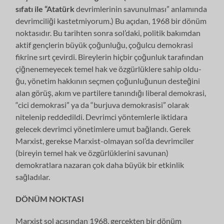
sıfatı ile “Atatürk
devrimlerinin savunulması” anlamında
devrimciliği kastetmiyorum.) Bu açıdan, 1968 bir dönüm
noktasıdır. Bu tarihten sonra sol’daki, politik bakımdan
aktif gençle­rin büyük çoğunluğu, çoğulcu demokrasi
fikrine sırt çevirdi. Bireylerin hiçbir çoğunluk tarafından
çiğnenemeyecek temel hak ve özgürlüklere sahip oldu­
ğu, yönetim hakkının seçmen çoğunluğunun desteğini
alan görüş, akım ve par­tilere tanındığı liberal demokrasi,
“cici demokrasi” ya da “burjuva demokrasisi” olarak
nitelenip reddedildi. Devrimci yöntemlerle iktidara
gelecek devrimci yönetimlere umut bağlandı. Gerek
Marxist, gerekse Marxist-olmayan sol’da dev­rimciler
(bireyin temel hak ve özgürlüklerini savunan)
demokratlara nazaran çok daha büyük bir etkinlik
sağladılar.
DÖNÜM NOKTASI
Marxist sol açısından 1968, gerçekten bir dönüm