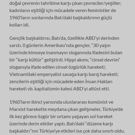
doğal çevrenin tahribine karşı çıkan çevreciler/yeşiller;
kadınların eşitliği için mücadele veren feministler de
1960’ların sonlarında Batı’daki başkaldırının güçlü
kolları idi.
Gençlik başkaldırısı, Batı’da, özellikle ABD’yi derinden
sarstı. 0 günlerin Ame­rikası’nda gençler, “30 yaşın
üzerinde kimseye inanmayın sloganında ifade­sini bulan
bir “karşı kültür” geliştirdi. Hippi akımı; “cinsel devrim”
sloganıyla ifade edilen cinsel özgürlük hareketi;
Vietnam’daki emperyalist savaşa karşı barış hareketi;
zencilerin eşitliği için mücadele eden İnsan Hakları
hareketi vb. kapitalizmin kalesi ABD’yi altüst etti.
1960’ların ikinci yarısında uluslararası komünist ve
Marxist harekette mey­dana çıkan gelişmeler, Türkiye’de
ilk kez görece özgür bir ortamı yaşayan sol hareket
üzerinde derin etkiler yaptı. Batı’daki “düzene karşı
başkaldırı”nın Türk­iye’ye etkileri ise çok daha sınırlı oldu.