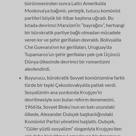
bürünmesinden sonra Latin Amerika’­da
Moskova’ya bağımlı, yerleşik, tutucu komünist
partileri büyük bir itibar kay­bına uğradı. Bu
kıtada devrimci Marxizm’in “bayrağını”, herhangi
bir bürokra­tik partiye bağlı olmadan mücadele
veren kır ve şehir gerillaları devraldı. Boliv­ya’da
Che Guevara’nın kır gerillaları, Uruguay’da
Tupamaros’un şehir gerilla­ları pek çok Üçüncü
Dünya ülkesinde devrimci bir romantizmi
alevlendirdi.
Buyurucu, bürokratik Sovyet komünizmine farklı
türde bir tepki Çekoslovak­ya’da patlak verdi.
Sosyalizmin ana yurdunda Kruşçev’in
devrilmesiyle son bu­lan reform denemesini,
1966’da, Sovyet Bloku’nun en batı ucundaki
ülkede, Alexander Dubçek başkanlığındaki
Komünist Partisi yönetimi başlattı. Dubçek,
“Güler yüzlü sosyalizm” sloganlyla Kruşçev’den
çok daha ileri gitmeyi amaç­layan bir denemeye