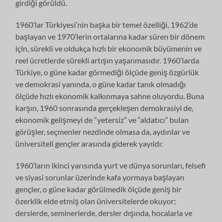
girdiği görüldü.
1960’lar Türkiyesi’nin başka bir temel özelliği, 1962’de
başlayan ve 1970’lerin ortalarına kadar süren bir dönem
için, sürekli ve oldukça hızlı bir ekonomik bü­yümenin ve
reel ücretlerde sürekli artışın yaşanmasıdır. 1960’larda
Türkiye, o güne kadar görmediği ölçüde geniş özgürlük
ve demokrasi yanında, o güne kadar tanık olmadığı
ölçüde hızlı ekonomik kalkınmaya sahne oluyordu. Buna
karşın, 1960 sonrasında gerçekleşen demokrasiyi de,
ekonomik gelişmeyi de “yetersiz” ve “aldatıcı” bulan
görüşler, seçmenler nezdinde olmasa da, ay­dınlar ve
üniversiteli gençler arasında giderek yayıldı:
1960’ların ikinci yarısında yurt ve dünya sorunları, felsefi
ve siyasi sorunlar üzerinde kafa yormaya başlayan
gençler, o güne kadar görülmedik ölçüde ge­niş bir
özerklik elde etmiş olan üniversitelerde okuyor;
derslerde, seminerler­de, dersler dışında, hocalarla ve