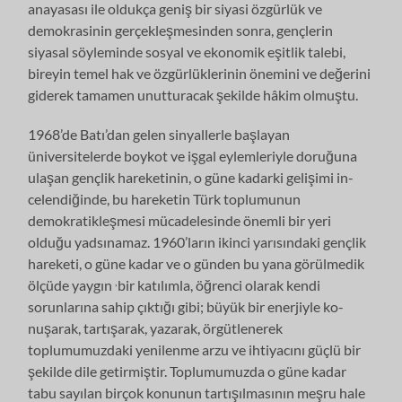
anayasası ile ol­dukça geniş bir siyasi özgürlük ve
demokrasinin gerçekleşmesinden sonra, gençlerin
siyasal söyleminde sosyal ve ekonomik eşitlik talebi,
bireyin temel hak ve özgürlüklerinin önemini ve değerini
giderek tamamen unutturacak şe­kilde hâkim olmuştu.
1968’de Batı’dan gelen sinyallerle başlayan
üniversitelerde boykot ve işgal eylemleriyle doruğuna
ulaşan gençlik hareketinin, o güne kadarki gelişimi in­
celendiğinde, bu hareketin Türk toplumunun
demokratikleşmesi mücadelesin­de önemli bir yeri
olduğu yadsınamaz. 1960’ların ikinci yarısındaki gençlik
ha­reketi, o güne kadar ve o günden bu yana görülmedik
,
ölçüde yaygın
bir katı­lımla, öğrenci olarak kendi
sorunlarına sahip çıktığı gibi; büyük bir enerjiyle ko­
nuşarak, tartışarak, yazarak, örgütlenerek
toplumumuzdaki yenilenme arzu ve ihtiyacını güçlü bir
şekilde dile getirmiştir. Toplumumuzda o güne kadar
tabu sayılan bir­çok konunun tartışılmasının meşru hale