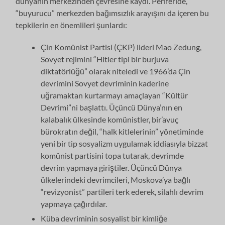
dünyanın merkezinden çevresine kaydı. Periferi­de,
“buyurucu” merkezden bağımsızlık arayışını da içeren bu
tepkilerin en önemlileri şunlardı:
Çin Komünist Partisi (ÇKP) lideri Mao Zedung,
Sovyet rejimini “Hitler tipi bir burjuva
diktatörlüğü” olarak niteledi ve 1966’da Çin
devrimini Sovyet devrimi­nin kaderine
uğramaktan kurtarmayı amaçlayan “Kültür
Devrimi”ni başlattı. Üçüncü Dünya’nın en
kalabalık ülkesinde komünistler, bir’avuç
bürokratın de­ğil, “halk kitlelerinin” yönetiminde
yeni bir tip sosyalizm uygulamak iddiasıyla bizzat
komünist partisini topa tutarak, devrimde
devrim yapmaya giriştiler. Üçün­cü Dünya
ülkelerindeki devrimcileri, Moskova’ya bağlı
“revizyonist” partileri terk ederek, silahlı devrim
yapmaya çağırdılar.
Küba devriminin sosyalist bir kimliğe