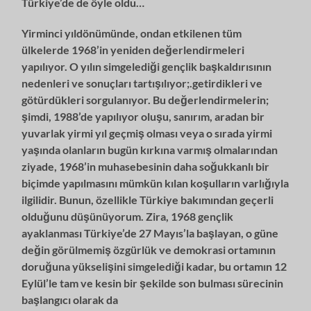
Türkiye’de de öyle oldu…
Yirminci yıldönümünde, ondan etkilenen tüm
ülkelerde 1968’in yeniden de­ğerlendirmeleri
yapılıyor. O yılın simgelediği gençlik başkaldırısının
nedenleri ve sonuçları tartışılıyor;.getirdikleri ve
götürdükleri sorgulanıyor. Bu değerlen­dirmelerin;
şimdi, 1988’de yapılıyor oluşu, sanırım, aradan bir
yuvarlak yirmi yıl geçmiş olması veya o sırada yirmi
yaşında olanların bugün kırkına varmış olmalarından
ziyade, 1968’in muhasebesinin daha soğukkanlı bir
biçimde ya­pılmasını mümkün kılan koşulların varlığıyla
ilgilidir. Bunun, özellikle Türkiye bakımından geçerli
olduğunu düşünüyorum. Zira, 1968 gençlik
ayaklanması Türkiye’de 27 Mayıs’la başlayan, o güne
değin görülmemiş özgürlük ve demok­rasi ortamının
doruğuna yükselişini simgelediği kadar, bu ortamın 12
Eylül’le tam ve kesin bir şekilde son bulması sürecinin
başlangıcı olarak da