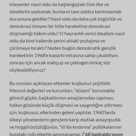
isteyenler nasıl oldu da başlangıçtaki tüm ilke ve
ideallerini yadsımak, bunların tam zıddını benimsemek
durumuna gel­diler? Nasıl oldu da daha çok özgürlük ve
demokrasi isteyen bir kitle hareketi­ne demokrasi
düşmanlığı hâkim oldu? O hayranlık verici idealizm nasıl
oldu da kimi hallerde yerini ahlaki yozlaşma ve
çürümeye bıraktı? Neden bugün de­mokratik gençlik
hareketinin 1968’e kadarki mirasına sahip çıkabiliyor,
sonrası için ancak mahçup ve çekingen birkaç söz
söyleyebiliyoruz?
Bu soruları açıklayan etkenler kuşkusuz çeşitlidir.
Mevcut değerleri ve ku­rumları, “düzeni” korumakla
görevli güçler, başkaldırının amaçlarından sap­ması,
halkın gözünde küçük düşmesi ve saygınlığını yitirmesi
için, kuşkusuz, ellerinden geleni yaptılar. 1960’larda
ülkeyi yönetenlerin gençlere karşı mutlak anlayışsızlık
ve hoşgörüsüzlüğünün, “iti ite kırdırma” politikalarının
bundaki rolü elbette azımsanamaz.
(’68 başkaldırısının