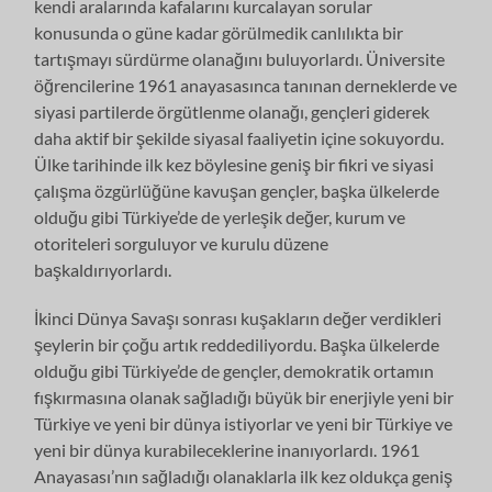
kendi aralarında kafalarını kurcalayan sorular
konusunda o güne kadar görülmedik canlılıkta bir
tartışmayı sürdürme olana­ğını buluyorlardı. Üniversite
öğrencilerine 1961 anayasasınca tanınan dernek­lerde ve
siyasi partilerde örgütlenme olanağı, gençleri giderek
daha aktif bir şekilde siyasal faaliyetin içine sokuyordu.
Ülke tarihinde ilk kez böylesine ge­niş bir fikri ve siyasi
çalışma özgürlüğüne kavuşan gençler, başka ülkelerde
olduğu gibi Türkiye’de de yerleşik değer, kurum ve
otoriteleri sorguluyor ve ku­rulu düzene
başkaldırıyorlardı.
İkinci Dünya Savaşı sonrası kuşakların değer verdikleri
şeylerin bir çoğu ar­tık reddediliyordu. Başka ülkelerde
olduğu gibi Türkiye’de de gençler, demok­ratik ortamın
fışkırmasına olanak sağladığı büyük bir enerjiyle yeni bir
Türkiye ve yeni bir dünya istiyorlar ve yeni bir Türkiye ve
yeni bir dünya kurabilecekle­rine inanıyorlardı. 1961
Anayasası’nın sağladığı olanaklarla ilk kez oldukça ge­niş