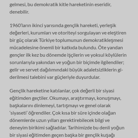
gelmesi, bu demokratik kitle hareketi­nin eseridir,
denebilir.
1960’ların ikinci yarısında gençlik hareketi, yerleşik
değerleri, kurumları ve otoriteyi sorgulayan ve eleştiren
bir güç olarak Türkiye toplumunun demokra­tikleşmesi
mücadelesine önemli bir katkıda bulundu. Öte yandan
gençler ilk kez bu dönemde işçilerin ve yoksul köylülerin
sorunlarıyla yakından ve yoğun bir biçimde ilgilendiler;
gelir ve servet dağılımındaki büyük adaletsizliklerin gi­
derilmesi talebini var güçleriyle duyurdular.
Gençlik hareketine katılanlar, çok değerli bir siyasi
eğitimden geçtiler. Oku­mayı, araştırmayı, konuşmayı,
başkalarını dinlemeyi, tartışmayı ve genel ola­rak
‘siyaseti’ öğrendiler. Çok kısa bir süre içinde olağan
dönemlerde uzun yıl­ları gerektirebilecek bilgi ve
deneyim birikimi sağladılar. Tarihimizde bu denli yoğun
bir siyasi eğitimden geçen başka bir gençlik kuşağı