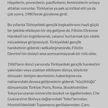
Hippilerin, çevrecilerin, pasifistlerin, fe­ministlerin ortaya
attıkları sorunlar, Türkiye’ye ya pek az intikal etti ya da
çok sonra, 1980’lerde gündeme girdi.
Bu yıllarda Türkiye’deki gençlik başkaldırısını hayli güçlü
bir şekilde etkile­yen bir dış gelişme de, Filistin Direnme
Hareketi’nin örgütlenerek, vatanın’ kur­tarmak için silahlı
mücadeleye girişmesiydi. Türkiye’deki gençlik
hareketinin giderek radikalleşmesinde, Filistin
Devrimi’nin dolaylı ama azımsanmayacak bir rolü oldu.
1960’ların ikinci yarısında Türkiye’deki gençlik hareketini
yakından veya uzaktan etkileyen dünya, böyle bir
dünyadır. iletişim devriminin, haberleşme ola­
naklarındaki devasa gelişmelerin giderek “küçülttüğü”
dünyamızda Türkiye; Paris, Roma, Stockholm’den
Tokyo’ya uzanan üniversite boykot ve işgallerin­den; Che
Guevara’nın Bolivya dağlarındaki “foko”larından;
MonteVideo’daki Tupamaros gerillalarından; Çaru