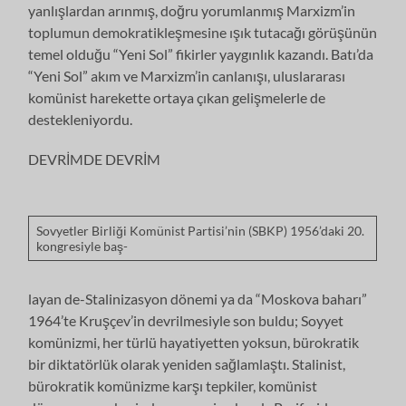
yanlışlardan arınmış, doğru yorum­lanmış Marxizm’in
toplumun demokratikleşmesine ışık tutacağı görüşünün
te­mel olduğu “Yeni Sol” fikirler yaygınlık kazandı. Batı’da
“Yeni Sol” akım ve Marxizm’in canlanışı, uluslararası
komünist harekette ortaya çıkan gelişmeler­le de
destekleniyordu.
DEVRİMDE DEVRİM
Sovyetler Birliği Komünist Partisi’nin (SBKP) 1956’daki 20.
kongresiyle baş-
layan de-Stalinizasyon dönemi ya da “Moskova baharı”
1964’te Kruşçev’in dev­rilmesiyle son buldu; Soyyet
komünizmi, her türlü hayatiyetten yoksun, bürok­ratik
bir diktatörlük olarak yeniden sağlamlaştı. Stalinist,
bürokratik komüniz­me karşı tepkiler, komünist