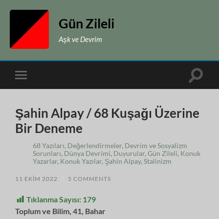
Gün Zileli
Aşk ve Devrim
Toggle
Toggle
search
mobile
field
menu
Şahin Alpay / 68 Kuşağı Üzerine
Bir Deneme
68 Yazıları
,
Değerlendirmeler
,
Devrim ve Sosyalizm
Sorunları
,
Dünya Devrimi
,
Duyurular
,
Gün Zileli
,
Konuk
Yazarlar
,
Konuk Yazılar
,
Şahin Alpay
,
Stalinizm
11 EKIM 2022
/
5 COMMENTS
Tıklanma Sayısı:
179
Toplum ve Bilim, 41, Bahar