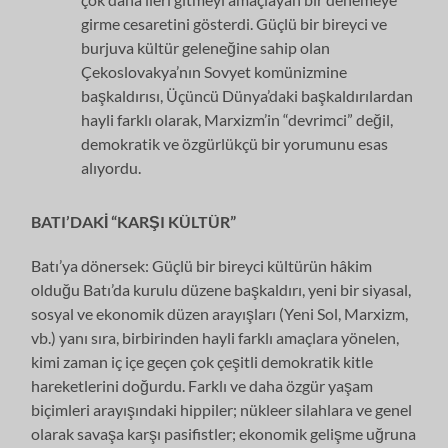
girme cesaretini gösterdi. Güçlü bir bireyci ve
burjuva kül­tür geleneğine sahip olan
Çekoslovakya’nın Sovyet komünizmine
başkaldırısı, Üçüncü Dünya’daki başkaldırılardan
hayli farklı olarak, Marxizm’in “devrimci” değil,
demokratik ve özgürlükçü bir yorumunu esas
alıyordu.
BATI’DAKİ “KARŞI KÜLTÜR”
Batı’ya dönersek: Güçlü bir bireyci kültürün hâkim
olduğu Batı’da kurulu düzene başkaldırı, yeni bir siyasal,
sosyal ve ekonomik düzen arayışları (Yeni Sol, Marxizm,
vb.) yanı sıra, birbirinden hayli farklı amaçlara yönelen,
kimi zaman iç içe geçen çok çeşitli demokratik kitle
hareketlerini doğurdu. Farklı ve daha özgür yaşam
biçimleri arayışındaki hippiler; nükleer silahlara ve genel
olarak savaşa karşı pasifistler; ekonomik gelişme uğruna