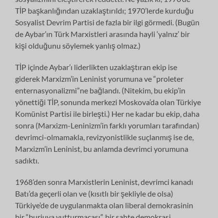
TİP başkanlığından uzaklaştırıldı; 1970’lerde kurduğu
Sosyalist Devrim Partisi de fazla bir ilgi görmedi. (Bugün
de Aybar’ın Türk Marxistleri arasında hayli ‘yalnız’ bir
kişi olduğunu söylemek yanlış olmaz.)
TİP içinde Aybar’ı liderlikten uzaklaştıran ekip ise
giderek Marxizm’in Leni­nist yorumuna ve “proleter
enternasyonalizmi”ne bağlandı. (Nitekim, bu ekip’in
yönettiği TİP, sonunda merkezi Moskova’da olan Türkiye
Komünist Partisi ile birleşti.) Her ne kadar bu ekip, daha
sonra (Marxizm-Leninizm’in farklı yorum­ları tarafından)
devrimci-olmamakla, revizyonistlikle suçlanmış ise de,
Marxizm’in Leninist, bu anlamda devrimci yorumuna
sadıktı.
1968’den sonra Marxistlerin Leninist, devrimci kanadı
Batı’da geçerli olan ve (kısıtlı bir şekliyle de olsa)
Türkiye’de de uygulanmakta olan liberal demok­rasinin
bir “burjuva yutturmacası”, bir sahte demokrasi,