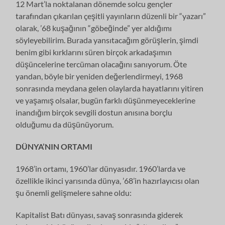
12 Mart’la noktalanan dönemde solcu gençler
tarafından çıkarılan çeşitli yayınların düzenli bir “yazarı”
olarak, ’68 kuşağının “göbeğinde” yer aldığımı
söyleyebilirim. Bu­rada yansıtacağım görüşlerin, şimdi
benim gibi kırklarını süren birçok arkada­şımın
düşüncelerine tercüman olacağını sanıyorum. Öte
yandan, böyle bir ye­niden değerlendirmeyi, 1968
sonrasında meydana gelen olaylarda hayatlarını yitiren
ve yaşamış olsalar, bugün farklı düşünmeyeceklerine
inandığım birçok sevgili dostun anısına borçlu
olduğumu da düşünüyorum.
DÜNYA’NIN ORTAMI
1968’in ortamı, 1960’lar dünyasıdır. 1960’larda ve
özellikle ikinci yarısında dünya, ’68’in hazırlayıcısı olan
şu önemli gelişmelere sahne oldu:
Kapitalist Batı dünyası, savaş sonrasında giderek