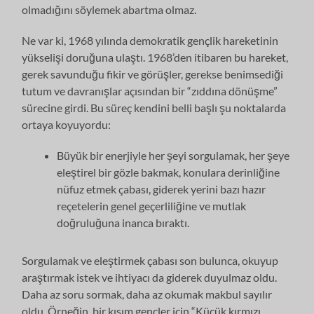
olmadığını söylemek abartma olmaz.
Ne var ki, 1968 yılında demokratik gençlik hareketinin
yükselişi doruğuna ulaştı. 1968’den itibaren bu hareket,
gerek savunduğu fikir ve görüşler, gerek­se benimsediği
tutum ve davranışlar açısından bir “zıddına dönüşme”
süreci­ne girdi. Bu süreç kendini belli başlı şu noktalarda
ortaya koyuyordu:
Büyük bir enerjiyle her şeyi sorgulamak, her şeye
eleştirel bir gözle bakmak, konulara derinliğine
nüfuz etmek çabası, giderek yerini bazı hazır
reçetelerin genel geçerliliğine ve mutlak
doğruluğuna inanca bıraktı.
Sorgulamak ve eleştirmek çabası son bulunca, okuyup
araştırmak istek ve ihtiyacı da giderek duyulmaz oldu.
Daha az soru sormak, daha az okumak makbul sayılır
oldu. Örneğin, bir kısım gençler için “Küçük kırmızı