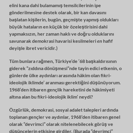
elini kana dahi bulamamış temsilci­
lerinin ipe
gönderilmesine destek olarak, bir kan davasını
başlatan kişilerin, bu­
gün, geçmişte yapmış oldukları
büyük hataların en küçük bir özeleştirisini dahi
yapmaksızın, her zaman haklı ve doğru olduklarını
savunarak demokrasi ha­
varisi kesilmeleri
en
hafif
deyişle ibret vericidir.)
Tüm bunlara rağmen, Türkiye’de ’68 başkaldırısının
giderek “zıddına dönüş­
mesi”nde tayin edici etkenin, o
günlerde ülke aydınları arasında hâkim olan
fikri-
ideolojik iklimde’ aranması gerektiğini düşünüyorum.
1968’den itibaren
gençlik hareketini de hâkimiyeti
altına alan bu fikri-ideolojik iklim’ neydi?
Özgürlük, demokrasi, sosyal adalet talepleri ardında
toplanan gençler ve ay­
dınlar, 1968’den itibaren genel
olarak “devrimci” olarak nitelenebilecek görüş
ve
düşüncelerin etkisine girdiler. (Burada “devrimci”