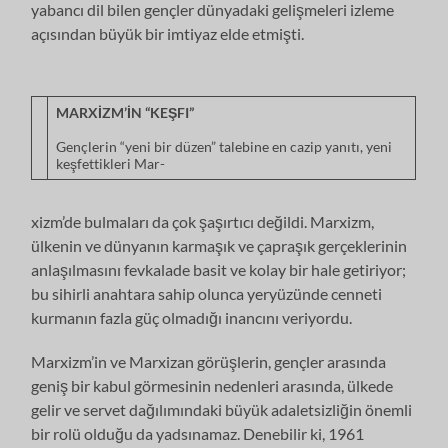
yabancı dil bilen gençler dün­yadaki gelişmeleri izleme
açısından büyük bir imtiyaz elde etmişti.
MARXİZM’İN “KEŞFI”
Gençlerin “yeni bir düzen” talebine en cazip yanıtı, yeni
keşfettikleri Mar-
xizm’de bulmaları da çok şaşırtıcı değildi. Marxizm,
ülkenin ve dünyanın kar­maşık ve çapraşık gerçeklerinin
anlaşılmasını fevkalade basit ve kolay bir hale getiriyor;
bu sihirli anahtara sahip olunca yeryüzünde cenneti
kurmanın fazla güç olmadığı inancını veriyordu.
Marxizm’in ve Marxizan görüşlerin, gençler arasında
geniş bir kabul görme­sinin nedenleri arasında, ülkede
gelir ve servet dağılımındaki büyük adaletsiz­liğin önemli
bir rolü olduğu da yadsınamaz. Denebilir ki, 1961