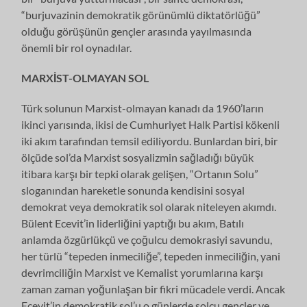
“burjuvazinin demok­ratik görünümlü diktatörlüğü”
olduğu görüşünün gençler arasında yayılmasın­da
önemli bir rol oynadılar.
MARXİST-OLMAYAN SOL
Türk solunun Marxist-olmayan kanadı da 1960’ların
ikinci yarısında, ikisi de Cumhuriyet Halk Partisi kökenli
iki akım tarafından temsil ediliyordu. Bunlardan biri, bir
ölçüde sol’da Marxist sosyalizmin sağladığı büyük
itibara karşı bir tepki olarak gelişen, “Ortanın Solu”
sloganından hareketle sonunda kendisini sosyal
demokrat veya demokratik sol olarak niteleyen akımdı.
Bülent Ecevit’in liderliğini yaptığı bu akım, Batılı
anlamda özgürlükçü ve çoğulcu demokrasiyi savundu,
her türlü “tepeden inmeciliğe”, tepeden inmeciliğin, yani
devrimcili­ğin Marxist ve Kemalist yorumlarına karşı
zaman zaman yoğunlaşan bir fikri mücadele verdi. Ancak
Ecevit’in demokratik sol’u o günlerde solçu gençler ve