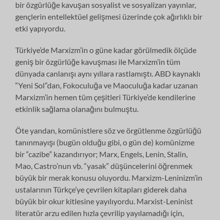
bir özgürlüğe kavuşan sosyalist ve sosyalizan yayınlar,
gençlerin entellek­tüel gelişmesi üzerinde çok ağırlıklı bir
etki yapıyordu.
Türkiye’de Marxizm’in o güne kadar görülmedik ölçüde
geniş bir özgürlüğe kavuşması ile Marxizm’in tüm
dünyada canlanışı aynı yıllara rastlamıştı. ABD kaynaklı
“Yeni Sol”dan, Fokoculuğa ve Maoculuğa kadar uzanan
Marxizm’in hemen tüm çeşitleri Türkiye’de kendilerine
etkinlik sağlama olanağını bulmuştu.
Öte yandan, komünistlere söz ve örgütlenme özgürlüğü
tanınmayışı (bugün olduğu gibi, o gün de) komünizme
bir “cazibe” kazandırıyor; Marx, Engels, Lenin, Stalin,
Mao, Castro’nun vb. “yasak” düşüncelerini öğrenmek
büyük bir merak konusu oluyordu. Marxizm-Leninizm’in
ustalarının Türkçe’ye çevrilen ki­tapları giderek daha
büyük bir okur kitlesine yayılıyordu. Marxist-Leninist
lite­ratür arzu edilen hızla çevrilip yayılamadığı için,