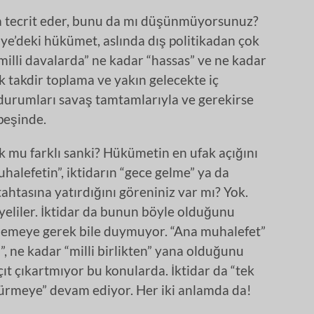
da tecrit eder, bunu da mı düşünmüyorsunuz?
e’deki hükümet, aslında dış politikadan çok
“milli davalarda” ne kadar “hassas” ve ne kadar
 takdir toplama ve yakın gelecekte iç
 durumları savaş tamtamlarıyla ve gerekirse
 peşinde.
k mu farklı sanki? Hükümetin en ufak açığını
alefetin”, iktidarın “gece gelme” ya da
tahtasına yatırdığını göreniniz var mı? Yok.
yeliler. İktidar da bunun böyle olduğunu
mlemeye gerek bile duymuyor. “Ana muhalefet”
”, ne kadar “milli birlikten” yana olduğunu
çıt çıkartmıyor bu konularda. İktidar da “tek
sürmeye” devam ediyor. Her iki anlamda da!