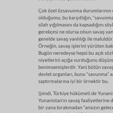
Çok özel özsavunma durumlarının d
olduğumu, bu karşıtlığın, “savunma”
silah yığılmasını da kapsadığını s
gerekçesi ne olursa olsun savaş yanl
genelde savaş yanlılığı ile maluldü
Örneğin, savaş işlerini yürüten baka
Bugün neredeyse hepsi bu açık söz
niyetlerini açığa vurduğunu düşünm
benimsemişlerdir. Yani bütün savaş 
devlet organları, bunu “savunma” ad
saptırmalarına iyi bir örnektir bu.
Şimdi, Türkiye hükümeti de Yunanist
Yunanistan’ın savaş faaliyetlerine 
bir yana bırakmadan “ansızın gelec