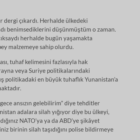
ir dergi çıkardı. Herhalde ülkedeki
u adı benimsediklerini düşünmüştüm o zaman.
çıksaydı herhalde bugün yaşamakta
pey malzemeye sahip olurdu.
ası, tuhaf kelimesini fazlasıyla hak
rayna veya Suriye politikalarındaki
ış politikadaki en büyük tuhaflık Yunanistan’a
maktadır.
ece ansızın gelebilirim” diye tehditler
istan adalara silah yığıyor diye bu ülkeyi,
adığınız NATO’ya ya da ABD’ye şikâyet
niz birinin silah taşıdığını polise bildirmeye