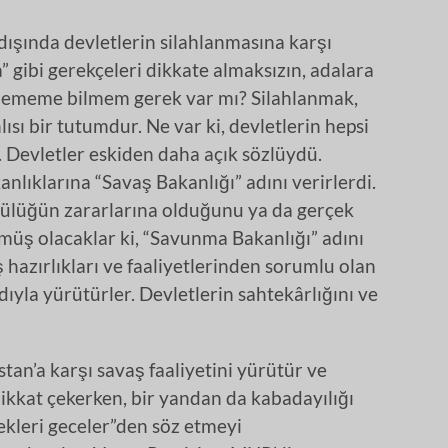
ışında devletlerin silahlanmasına karşı
 gibi gerekçeleri dikkate almaksızın, adalara
öylememe bilmem gerek var mı? Silahlanmak,
ısı bir tutumdur. Ne var ki, devletlerin hepsi
r. Devletler eskiden daha açık sözlüydü.
nlıklarına “Savaş Bakanlığı” adını verirlerdi.
lülüğün zararlarına olduğunu ya da gerçek
üş olacaklar ki, “Savunma Bakanlığı” adını
hazırlıkları ve faaliyetlerinden sorumlu olan
ıyla yürütürler. Devletlerin sahtekârlığını ve
an’a karşı savaş faaliyetini yürütür ve
dikkat çekerken, bir yandan da kabadayılığı
ekleri geceler”den söz etmeyi