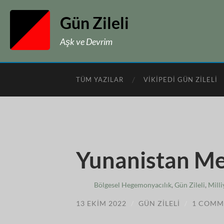
Gün Zileli
Aşk ve Devrim
TÜM YAZILAR
VIKIPEDI GÜN ZILELI
Yunanistan Me
Bölgesel Hegemonyacılık
,
Gün Zileli
,
Milli
13 EKIM 2022
/
GÜN ZILELI
/
1 COMM