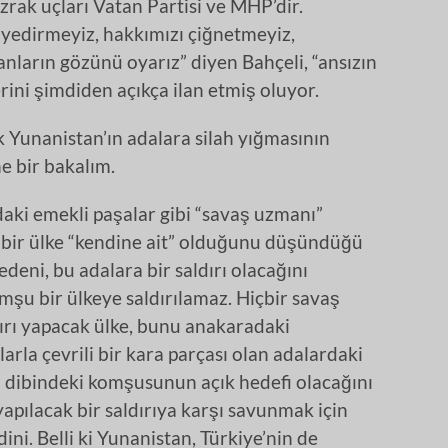
rak uçları Vatan Partisi ve MHP’dir.
yedirmeyiz, hakkımızı çiğnetmeyiz,
ların gözünü oyarız” diyen Bahçeli, “ansızın
ini şimdiden açıkça ilan etmiş oluyor.
ak Yunanistan’ın adalara silah yığmasının
 bir bakalım.
aki emekli paşalar gibi “savaş uzmanı”
, bir ülke “kendine ait” olduğunu düşündüğü
deni, bu adalara bir saldırı olacağını
şu bir ülkeye saldırılamaz. Hiçbir savaş
ırı yapacak ülke, bunu anakaradaki
rla çevrili bir kara parçası olan adalardaki
 dibindeki komşusunun açık hedefi olacağını
 yapılacak bir saldırıya karşı savunmak için
ni. Belli ki Yunanistan, Türkiye’nin de