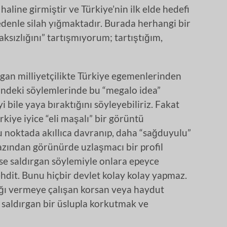
haline girmiştir ve Türkiye’nin ilk elde hedefi
denle silah yığmaktadır. Burada herhangi bir
haksızlığını” tartışmıyorum; tartıştığım,
gan milliyetçilikte Türkiye egemenlerinden
erindeki söylemlerinde bu “megalo idea”
i bile yaya bıraktığını söyleyebiliriz. Fakat
kiye iyice “eli maşalı” bir görüntü
u noktada akıllıca davranıp, daha “sağduyulu”
zından görünürde uzlaşmacı bir profil
ise saldırgan söylemiyle onlara epeyce
hdit. Bunu hiçbir devlet kolay kolay yapmaz.
ağı vermeye çalışan korsan veya haydut
” saldırgan bir üslupla korkutmak ve