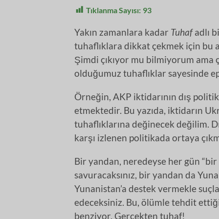
Tıklanma Sayısı:
93
Yakın zamanlara kadar
Tuhaf
adlı b
tuhaflıklara dikkat çekmek için b
Şimdi çıkıyor mu bilmiyorum ama 
olduğumuz tuhaflıklar sayesinde e
Örneğin, AKP iktidarının dış politik
etmektedir. Bu yazıda, iktidarın Uk
tuhaflıklarına değinecek değilim. D
karşı izlenen politikada ortaya çık
Bir yandan, neredeyse her gün “bir g
savuracaksınız, bir yandan da Yunan
Yunanistan’a destek vermekle suçl
edeceksiniz. Bu, ölümle tehdit ettiği
benziyor. Gerçekten tuhaf!