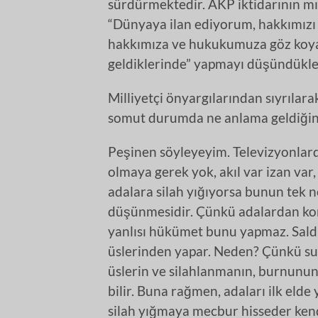
sürdürmektedir. AKP iktidarının mız
“Dünyaya ilan ediyorum, hakkımızı 
hakkımıza ve hukukumuza göz koyan
geldiklerinde” yapmayı düşündükler
Milliyetçi önyargılarından sıyrılar
somut durumda ne anlama geldiğine
Peşinen söyleyeyim. Televizyonlard
olmaya gerek yok, akıl var izan var
adalara silah yığıyorsa bunun tek ne
düşünmesidir. Çünkü adalardan kom
yanlısı hükümet bunu yapmaz. Sald
üslerinden yapar. Neden? Çünkü sula
üslerin ve silahlanmanın, burnunun
bilir. Buna rağmen, adaları ilk elde
silah yığmaya mecbur hisseder kendi