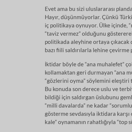
Evet ama bu sizi uluslararası plan
Hayır, düşünmüyorlar. Çünkü Türkiy
iç politikaya oynuyor. Ülke içinde, 
“taviz vermez” olduğunu göstererek
politikada aleyhine ortaya çıkacak
bazı fiili saldırılarla lehine çevirme
İktidar böyle de “ana muhalefet” ço
kollamaktan geri durmayan “ana muh
“gözlerini oyma” söylemini eleştiri 
Bu konuda son derece uslu ve terbi
bildiği için saldırgan üslubunu ge
“milli davalarda” ne kadar “sorumlu
gösterme sevdasıyla iktidara karşı 
kale” oynamanın rahatlığıyla “top 