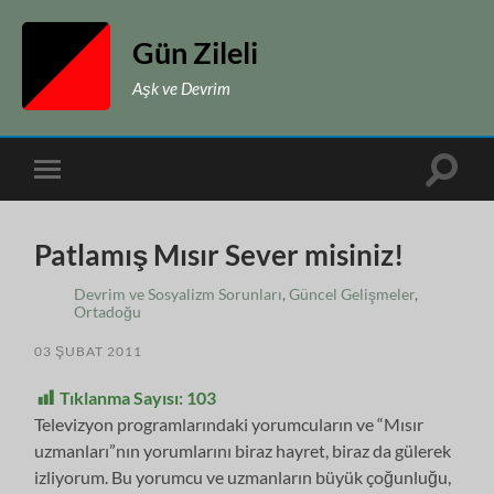
Gün Zileli
Aşk ve Devrim
Toggle
Toggle
search
mobile
field
menu
Patlamış Mısır Sever misiniz!
Devrim ve Sosyalizm Sorunları
,
Güncel Gelişmeler
,
Ortadoğu
03 ŞUBAT 2011
Tıklanma Sayısı:
103
Televizyon programlarındaki yorumcuların ve “Mısır
uzmanları”nın yorumlarını biraz hayret, biraz da gülerek
izliyorum. Bu yorumcu ve uzmanların büyük çoğunluğu,