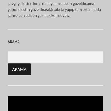
kavgaya.lutfen kırıcı olmayalım.elestırı guzeldır.ama
yapıcı elestırı guzeldır.ışıklı tabela yapıp tam ortasınada
kahrolsun edıson yazmak komık yaw.
ARAMA
Search
for: