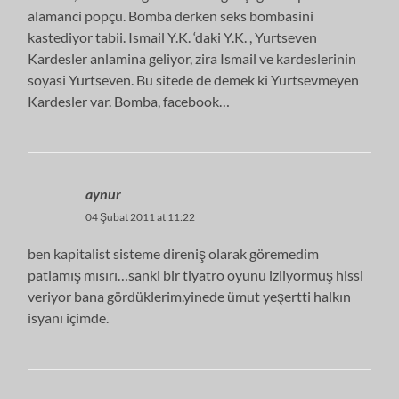
alamanci popçu. Bomba derken seks bombasini
kastediyor tabii. Ismail Y.K. ‘daki Y.K. , Yurtseven
Kardesler anlamina geliyor, zira Ismail ve kardeslerinin
soyasi Yurtseven. Bu sitede de demek ki Yurtsevmeyen
Kardesler var. Bomba, facebook…
aynur
04 Şubat 2011 at 11:22
ben kapitalist sisteme direniş olarak göremedim
patlamış mısırı…sanki bir tiyatro oyunu izliyormuş hissi
veriyor bana gördüklerim.yinede ümut yeşertti halkın
isyanı içimde.