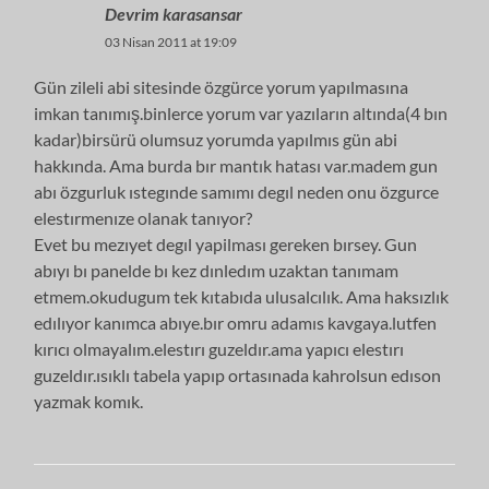
Devrim karasansar
03 Nisan 2011 at 19:09
Gün zileli abi sitesinde özgürce yorum yapılmasına
imkan tanımış.binlerce yorum var yazıların altında(4 bın
kadar)birsürü olumsuz yorumda yapılmıs gün abi
hakkında. Ama burda bır mantık hatası var.madem gun
abı özgurluk ıstegınde samımı degıl neden onu özgurce
elestırmenıze olanak tanıyor?
Evet bu mezıyet degıl yapilması gereken bırsey. Gun
abıyı bı panelde bı kez dınledım uzaktan tanımam
etmem.okudugum tek kıtabıda ulusalcılık. Ama haksızlık
edılıyor kanımca abıye.bır omru adamıs kavgaya.lutfen
kırıcı olmayalım.elestırı guzeldır.ama yapıcı elestırı
guzeldır.ısıklı tabela yapıp ortasınada kahrolsun edıson
yazmak komık.