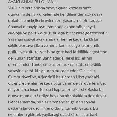
AYAKLANMA BU OLMALI !
2007’nin ortalarinda ortaya çikan krizle birlikte,
dunyanin degisik ulkelerinde kendiliginden sokaklara
dokulen emekçilerin eylemleri, yasanan krizin sadece
finansal olmayip, ayni zamanda ekonomik, sosyal,
ekolojik ve politik oldugunu açik bir sekilde gostermistir.
Yasanan sosyal ayaklanmalar her ne kadar farkli bir
sekilde ortaya ciksa ve her ulkenin sosyo-ekonomik,
politik ve kulturel yapisina gore bazi farkliliklar gosterse
de, Yunanistan’dan Banglades’e, Tekel isçilerinin
direnisinden Tunus emekçilerine, Fransa’da emeklilik
yasasina karsi iki ay suren mucadeleden Cin Halk
Cumhuriyeti’ne, Arjantin’li issizlerden Ukrayna’daki
ogrenci eylemlerine kadar, dunyanin degisik yerlerinde,
milyonlarca insan kuresel kapitalizme karsi « Baska bir
dunya mumkun ! » diye haykirarak sokaklara dokuluyor.
Genel anlamda, bunlarin tabandan gelisen sosyal
patlamalar ve devrimler oldugu gun gibi ortada. Bu
eylemlerin giderek yayilacagi da asikârdir. Iste bazi