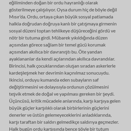
eğiliminden doğan bir ordu hayranlığı olarak
gösterilmeye çalışılıyor. Oysa durum hiç de böyle değil
Mısır’da. Ordu, ortaya çıkan büyük sosyal patlamada
halkla doğrudan doğruya kanlı bir çatışmaya girmenin
sosyal düzeni toptan tehlikeye düşüreceğini gördü ve
nötr bir tutuma girdi. Mübarek yıkıldığında düzen
açısından görece sağlam bir temel gücü korumak
açısından akıllıca bir davranıştı bu. Öte yandan
ayaklananlar da kendi açılarından akıllıca davrandılar.
Birincisi, halk çocuklarından oluşan sıradan askerlerle
kardeşleşmek her devrimin kaçınılmaz sonucuydu.
Ikincisi, orduyu kumanda eden subayların saf
değiştirmesini ve dolayısıyla ordunun çözülmesini
teşvik etmek de doğal ve yapılması gereken bir şeydi.
Üçüncüsü, kritik mücadele anlarında, karşı karşıya gelen
büyük güçler karşılıklı olarak birbirlerinin güçlerini
denerler ve üstün gelemeyeceklerini anladıklarında,
karşı taraftan bir saldırı gelmedikçe saldırıya geçmezler.
Halk bugün ordu karşısında bence şöyle bir tutum