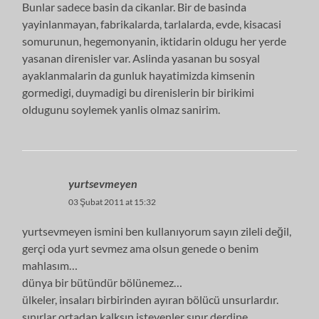
Bunlar sadece basin da cikanlar. Bir de basinda
yayinlanmayan, fabrikalarda, tarlalarda, evde, kisacasi
somurunun, hegemonyanin, iktidarin oldugu her yerde
yasanan direnisler var. Aslinda yasanan bu sosyal
ayaklanmalarin da gunluk hayatimizda kimsenin
gormedigi, duymadigi bu direnislerin bir birikimi
oldugunu soylemek yanlis olmaz sanirim.
yurtsevmeyen
03 Şubat 2011 at 15:32
yurtsevmeyen ismini ben kullanıyorum sayın zileli değil,
gerçi oda yurt sevmez ama olsun genede o benim
mahlasım…
dünya bir bütündür bölünemez…
ülkeler, insaları birbirinden ayıran bölücü unsurlardır.
sınırlar ortadan kalksın isteyenler sınır derdine