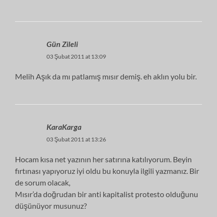
Gün Zileli
03 Şubat 2011 at 13:09
Melih Aşık da mı patlamış mısır demiş. eh aklın yolu bir.
KaraKarga
03 Şubat 2011 at 13:26
Hocam kısa net yazının her satırına katılıyorum. Beyin
fırtınası yapıyoruz iyi oldu bu konuyla ilgili yazmanız. Bir
de sorum olacak,
Mısır’da doğrudan bir anti kapitalist protesto olduğunu
düşünüyor musunuz?