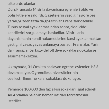
ulkelerde olanlar:
Dun, Fransa’da Misir’la dayanisma eylemleri oldu ve
polis kitlelere saldirdi. Gazetelerin yazdigina gore bes
yarali, yuzden fazla da gozalti var. Fransizlar ozelikle
Tunus sosyal ayaklanmasindan sonra, ciddi ciddi
kendilerini sorgulamaya basladilar. Misirlilarla
dayanismanin kendi hukumetlerine karsi ayaklanmaktan
gectigini yavas yavas anlamaya basladi, Fransizlar. Yarin
da Fransizlar Sarkozy def ol! diye sokaklara dokulurse
sasirmamak lazim.
Ukrayna’da, 31 Ocak’ta baslayan ogrenci eylemleri hâlâ
devam ediyor. Ogrenciler, universitelerinin
ozellestirilmesine karsi sokaklara dokuluyor.
Yemen’de 100 000 den fazla kisi sokaklari isgal ederek
Ali Abdallah Saleh’in hemen iktidari terketmesini
istediler.