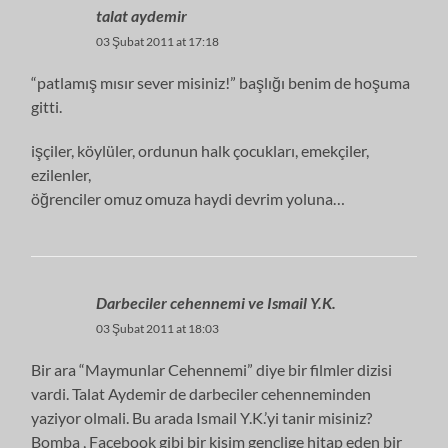
talat aydemir
03 Şubat 2011 at 17:18
“patlamış mısır sever misiniz!” başlığı benim de hoşuma
gitti.
işçiler, köylüler, ordunun halk çocukları, emekçiler,
ezilenler,
öğrenciler omuz omuza haydi devrim yoluna…
Darbeciler cehennemi ve Ismail Y.K.
03 Şubat 2011 at 18:03
Bir ara “Maymunlar Cehennemi” diye bir filmler dizisi
vardi. Talat Aydemir de darbeciler cehenneminden
yaziyor olmali. Bu arada Ismail Y.K.’yi tanir misiniz?
Bomba , Facebook gibi bir kisim gençlige hitap eden bir