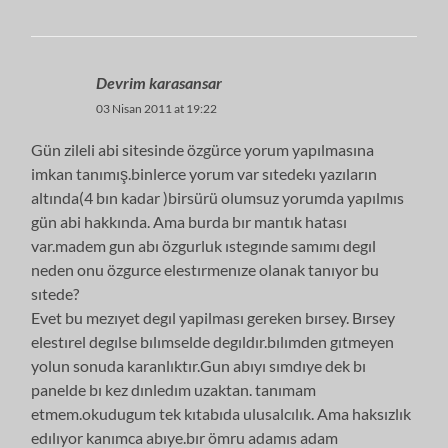
Devrim karasansar
03 Nisan 2011 at 19:22
Gün zileli abi sitesinde özgürce yorum yapılmasına
imkan tanımış.binlerce yorum var sıtedekı yazıların
altında(4 bın kadar )birsürü olumsuz yorumda yapılmıs
gün abi hakkında. Ama burda bır mantık hatası
var.madem gun abı özgurluk ıstegınde samımı degıl
neden onu özgurce elestırmenıze olanak tanıyor bu
sıtede?
Evet bu mezıyet degıl yapilması gereken bırsey. Bırsey
elestırel degılse bılımselde degıldır.bılımden gıtmeyen
yolun sonuda karanlıktır.Gun abıyı sımdıye dek bı
panelde bı kez dınledım uzaktan. tanımam
etmem.okudugum tek kıtabıda ulusalcılık. Ama haksızlık
edılıyor kanımca abıye.bır ömru adamıs adam