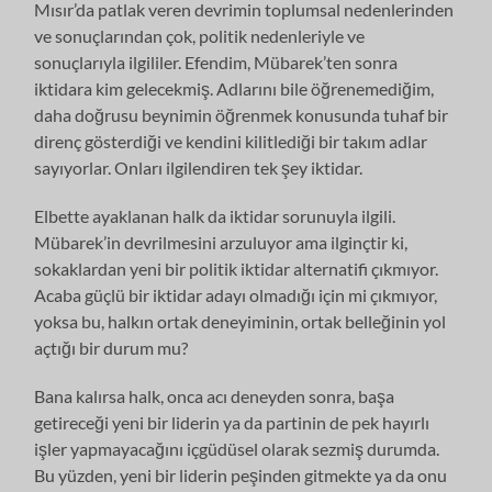
Mısır’da patlak veren devrimin toplumsal nedenlerinden
ve sonuçlarından çok, politik nedenleriyle ve
sonuçlarıyla ilgililer. Efendim, Mübarek’ten sonra
iktidara kim gelecekmiş. Adlarını bile öğrenemediğim,
daha doğrusu beynimin öğrenmek konusunda tuhaf bir
direnç gösterdiği ve kendini kilitlediği bir takım adlar
sayıyorlar. Onları ilgilendiren tek şey iktidar.
Elbette ayaklanan halk da iktidar sorunuyla ilgili.
Mübarek’in devrilmesini arzuluyor ama ilginçtir ki,
sokaklardan yeni bir politik iktidar alternatifi çıkmıyor.
Acaba güçlü bir iktidar adayı olmadığı için mi çıkmıyor,
yoksa bu, halkın ortak deneyiminin, ortak belleğinin yol
açtığı bir durum mu?
Bana kalırsa halk, onca acı deneyden sonra, başa
getireceği yeni bir liderin ya da partinin de pek hayırlı
işler yapmayacağını içgüdüsel olarak sezmiş durumda.
Bu yüzden, yeni bir liderin peşinden gitmekte ya da onu