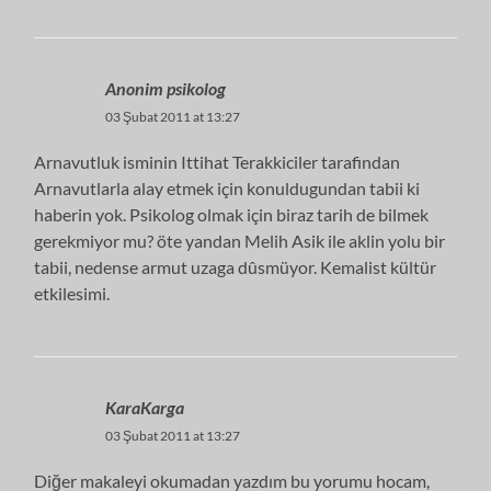
Anonim psikolog
03 Şubat 2011 at 13:27
Arnavutluk isminin Ittihat Terakkiciler tarafindan
Arnavutlarla alay etmek için konuldugundan tabii ki
haberin yok. Psikolog olmak için biraz tarih de bilmek
gerekmiyor mu? öte yandan Melih Asik ile aklin yolu bir
tabii, nedense armut uzaga dûsmüyor. Kemalist kültür
etkilesimi.
KaraKarga
03 Şubat 2011 at 13:27
Diğer makaleyi okumadan yazdım bu yorumu hocam,