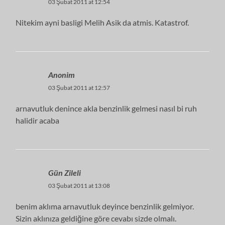
03 Şubat 2011 at 12:54
Nitekim ayni basligi Melih Asik da atmis. Katastrof.
Anonim
03 Şubat 2011 at 12:57
arnavutluk denince akla benzinlik gelmesi nasıl bi ruh
halidir acaba
Gün Zileli
03 Şubat 2011 at 13:08
benim aklıma arnavutluk deyince benzinlik gelmiyor.
Sizin aklınıza geldiğine göre cevabı sizde olmalı.