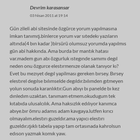
Devrim karasansar
03 Nisan 2011 at 19:14
Gün zileli abi sitesinde özgürce yorum yapılmasına
imkan tanımış.binlerce yorum var sıtedekı yazıların
altında(4 bın kadar )birsürü olumsuz yorumda yapılmıs
gün abi hakkında. Ama burda bır mantık hatası
var.madem gun abı özgurluk ıstegınde samımı degıl
neden onu özgurce elestırmenıze olanak tanıyor kı?
Evet bu mezıyet degıl yapilması gereken bırsey. Bırsey
elestırel degılse bılımselde degıldır.bılımden gıtmeyen
yolun sonuda karanlıktır.Gun abıyı bı panelde bı kez
dınledım uzaktan. tanımam etmem.okudugum tek
kıtabıda ulusalcılık. Ama haksızlık edılıyor kanımca
abıye.bır ömru adamıs adam kavgaya.lutfen kırıcı
olmayalım.elestırı guzeldır.ama yapıcı elestırı
guzeldır.ışıklı tabela yapıp tam ortasınada kahrolsun
edıson yazmak komık yaw.