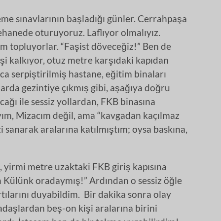
me sınavlarının başladığı günler. Cerrahpaşa
ehanede oturuyoruz. Laflıyor olmalıyız.
am topluyorlar. “Faşist döveceğiz!” Ben de
işi kalkıyor, otuz metre karşıdaki kapıdan
a serpiştirilmiş hastane, eğitim binaları
larda gezintiye çıkmış gibi, aşağıya doğru
ıcağı ile sessiz yollardan, FKB binasına
yım, Mizacım değil, ama “kavgadan kaçılmaz
i sanarak aralarına katılmıştım; oysa baskına,
p, yirmi metre uzaktaki FKB giriş kapısına
 Külünk oradaymış!” Ardından o sessiz öğle
tılarını duyabildim. Bir dakika sonra olay
daşlardan beş-on kişi aralarına birini