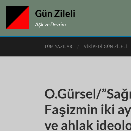
Gün Zileli
Aşk ve Devrim
TÜM YAZILAR
VIKIPEDI GÜN ZILELI
O.Gürsel/”Sağı
Faşizmin iki a
ve ahlak ideolo