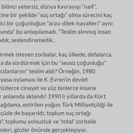
bilinci yetersiz, dünya kavrayışı “naif”,
ine bir şekilde “suç ortağı” olma sürecini kaç
ci bir çoğunluğun “arzu-dilek-hayalleri” aynı
ogunda” bu anlaşılamadı. “Teslim alınmış insan
adık, seslendiremedik…
irmek isteyen zorbalar, kaç ülkede, defalarca,
ra da sürdürmek için bu “sessiz çoğunluğu”
vicdanlarını” teslim aldı? Örneğin, 1980
asa oylaması ile K. Evren’in devlet
 yüzlerce cinayet ve yüz binlerce insana
ir anlamda aklandı! 1990 lı yıllarda da Kürt
ğılama, estirilen yoğun Türk Milliyetçiliği ile
ölçüde de başarıldı; toplum suç ortağı
e”, toplumu yolsuzluk ve ‘total’ zorbalık
imleri, gözler önünde gerçekleşiyor.