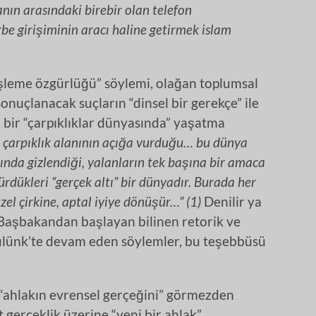
sanın arasındaki birebir olan telefon
be girişiminin aracı haline getirmek islam
 işleme özgürlüğü” söylemi, olağan toplumsal
onuçlanacak suçların “dinsel bir gerekçe” ile
 bir “çarpıklıklar dünyasında” yaşatma
 çarpıklık alanının açığa vurduğu… bu dünya
ında gizlendiği, yalanların tek başına bir amaca
rdükleri “gerçek altı” bir dünyadır. Burada her
zel çirkine, aptal iyiye dönüşür…” (1)
Denilir ya
 Başbakandan başlayan bilinen retorik ve
Külünk’te devam eden söylemler, bu teşebbüsü
a “ahlakın evrensel gerçeğini” görmezden
it gerçeklik üzerine “yeni bir ahlak”