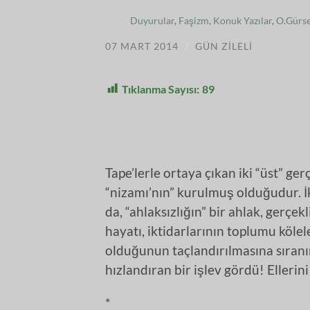
Duyurular
,
Faşizm
,
Konuk Yazılar
,
O.Gürsel
07 MART 2014
/
GÜN ZILELI
Tıklanma Sayısı:
89
Tape’lerle ortaya çıkan iki “üst” ger
“nizamı’nın” kurulmuş olduğudur. İk
da, “ahlaksızlığın” bir ahlak, gerçekl
hayatı, iktidarlarının toplumu köle
olduğunun taçlandırılmasına sıranı
hızlandıran bir işlev gördü! Elleri
*