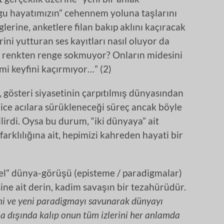
u hayatımızın” cehennem yoluna taşlarını
lerine, anketlere filan bakıp aklını kaçıracak
ini yutturan ses kayıtları nasıl oluyor da
 , renkten renge sokmuyor? Onların midesini
 mi keyfini kaçırmıyor…” (2)
, gösteri siyasetinin çarpıtılmış dünyasından
nice acılara sürükleneceği süreç ancak böyle
lirdi. Oysa bu durum, “iki dünyaya” ait
ı farklılığına ait, hepimizi kahreden hayati bir
el” dünya-görüşü (episteme / paradigmalar)
e ait derin, kadim savaşın bir tezahürüdür.
i ve yeni paradigmayı savunarak dünyayı
a dışında kalıp onun tüm izlerini her anlamda