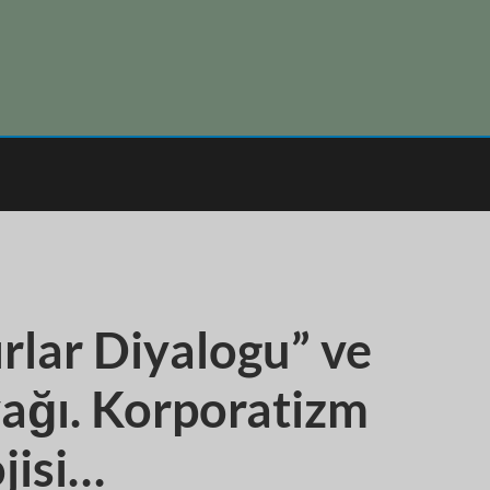
rlar Diyalogu” ve
yağı. Korporatizm
jisi…