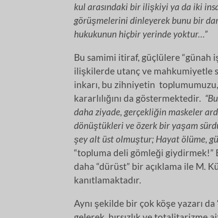
kul arasındaki bir ilişkiyi ya da iki in
görüşmelerini dinleyerek bunu bir dar
hukukunun hiçbir yerinde yoktur…”
Bu samimi itiraf, güçlülere “günah
ilişkilerde utanç ve mahkumiyetle s
inkarı, bu zihniyetin toplumumuzu,
kararlılığını da göstermektedir.
“Bu
daha ziyade, gerçekliğin maskeler ard
dönüştükleri ve özerk bir yaşam sürdü
şey alt üst olmuştur; Hayat ölüme, gü
“topluma deli gömleği giydirmek!”
daha “dürüst” bir açıklama ile M. 
kanıtlamaktadır.
Aynı şekilde bir çok köşe yazarı d
gelerek, hırsızlık ve totalitarizme a