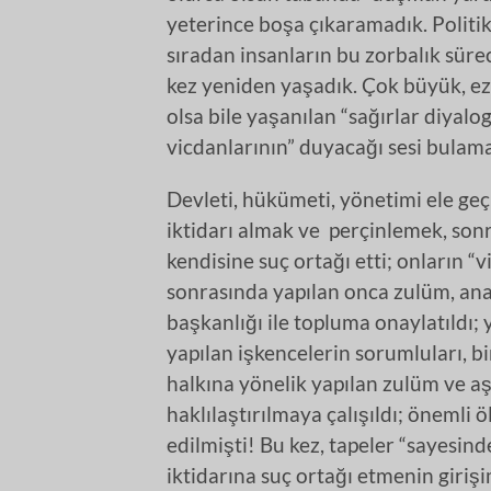
yeterince boşa çıkaramadık. Politik 
sıradan insanların bu zorbalık sürec
kez yeniden yaşadık. Çok büyük, ezi
olsa bile yaşanılan “sağırlar diyal
vicdanlarının” duyacağı sesi bulam
Devleti, hükümeti, yönetimi ele geç
iktidarı almak ve perçinlemek, son
kendisine suç ortağı etti; onların “
sonrasında yapılan onca zulüm, anay
başkanlığı ile topluma onaylatıldı;
yapılan işkencelerin sorumluları, b
halkına yönelik yapılan zulüm ve aşa
haklılaştırılmaya çalışıldı; önemli 
edilmişti! Bu kez, tapeler “sayesind
iktidarına suç ortağı etmenin giriş