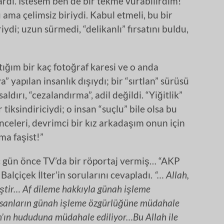
rdı. İstesem ben de bir tekme vurabilirdim!
u ama çelimsiz biriydi. Kabul etmeli, bu bir
riydi; uzun sürmedi, “delikanlı” fırsatını buldu,
tığım bir kaç fotoğraf karesi ve o anda
” yapılan insanlık dışıydı; bir “sırtlan” sürüsü
ldırı, “cezalandırma”, adil değildi. “Yiğitlik”
 tiksindiriciydi; o insan “suçlu” bile olsa bu
nceleri, devrimci bir kız arkadaşım onun için
ma faşist!”
aç gün önce TV’da bir röportaj vermiş… “AKP
Balçiçek İlter’in sorularını cevapladı.
“… Allah,
ştir… Af dileme hakkıyla günah işleme
insanların günah işleme özgürlüğüne müdahale
ah’ın hududuna müdahale ediliyor…Bu Allah ile