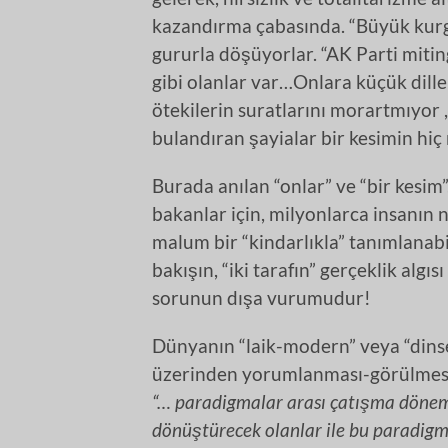
kazandırma çabasında. “Büyük kurg
gururla döşüyorlar. “AK Parti miting
gibi olanlar var…Onlara küçük diller
ötekilerin suratlarını morartmıyor
bulandıran şayialar bir kesimin hiç
Burada anılan “onlar” ve “bir kesim”
bakanlar için, milyonlarca insanın 
malum bir “kindarlıkla” tanımlanabi
bakışın, “iki tarafın” gerçeklik algıs
sorunun dışa vurumudur!
Dünyanın “laik-modern” veya “dins
üzerinden yorumlanması-görülmesin
“… paradigmalar arası çatışma dönem
dönüştürecek olanlar ile bu paradigm