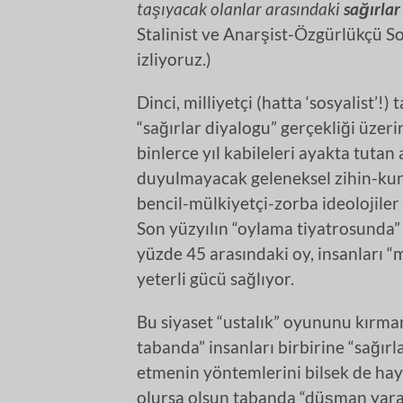
taşıyacak olanlar arasındaki
sağırlar
Stalinist ve Anarşist-Özgürlükçü So
izliyoruz.)
Dinci, milliyetçi (hatta ‘sosyalist’!)
“sağırlar diyalogu” gerçekliği üzer
binlerce yıl kabileleri ayakta tutan
duyulmayacak geleneksel zihin-kurg
bencil-mülkiyetçi-zorba ideolojiler
Son yüzyılın “oylama tiyatrosunda” a
yüzde 45 arasındaki oy, insanları 
yeterli gücü sağlıyor.
Bu siyaset “ustalık” oyununu kırma
tabanda” insanları birbirine “sağırl
etmenin yöntemlerini bilsek de hay
olursa olsun tabanda “düşman yarat