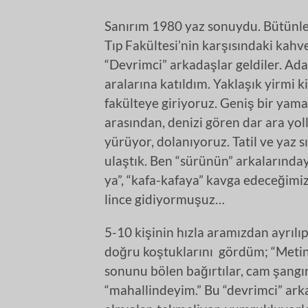
Sanırım 1980 yaz sonuydu. Bütünle
Tıp Fakültesi’nin karşısındaki kahv
“Devrimci” arkadaşlar geldiler. Ad
aralarına katıldım. Yaklaşık yirmi k
fakülteye giriyoruz. Geniş bir yamac
arasından, denizi gören dar ara yol
yürüyor, dolanıyoruz. Tatil ve yaz s
ulaştık. Ben “sürünün” arkalarında
ya”, “kafa-kafaya” kavga edeceğimiz
lince gidiyormuşuz…
5-10 kişinin hızla aramızdan ayrılı
doğru koştuklarını gördüm; “Metin
sonunu bölen bağırtılar, cam şangır
“mahallindeyim.” Bu “devrimci” arka