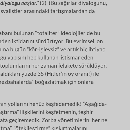
 diyalogu
başlar.”
(2) (Bu sağırlar diyalogunu,
syalistler arasındaki tartışmalardan da
 tabanı bulunan “totaliter” ideolojiler de bu
inden iktidarını sürdürüyor. Bu evrimsel, on
 ama bugün “kör-işlevsiz” ve artık hiç ihtiyaç
u yapısını hep kullanan-istismar eden
 toplumlarını her zaman felakete sürüklüyor.
ldıkları yüzde 35 (Hitler’in oy oranı!) ile
“mezbahalarda” boğazlatmak için onlara
nın yollarını henüz keşfedemedik! “Aşağıda-
aştırma” ilişkilerini keşfetmenin, teşhir
ata geçiremedik. Zorba yönetimlerin, her ne
ma”, “ötekileştirme” kışkırtmalarını