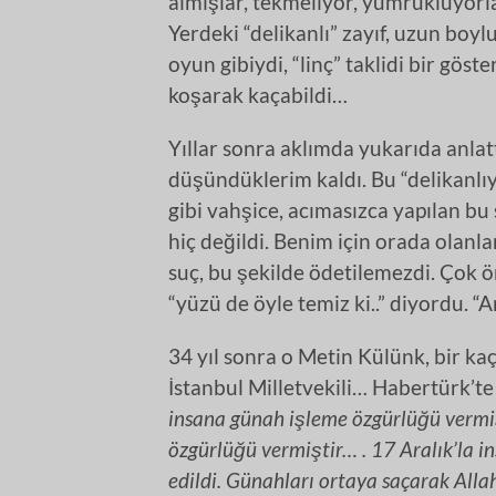
almışlar, tekmeliyor, yumrukluyorla
Yerdeki “delikanlı” zayıf, uzun boyl
oyun gibiydi, “linç” taklidi bir göste
koşarak kaçabildi…
Yıllar sonra aklımda yukarıda anlat
düşündüklerim kaldı. Bu “delikanlıya
gibi vahşice, acımasızca yapılan bu sa
hiç değildi. Benim için orada olanlar
suç, bu şekilde ödetilemezdi. Çok ö
“yüzü de öyle temiz ki..” diyordu. “A
34 yıl sonra o Metin Külünk, bir k
İstanbul Milletvekili… Habertürk’te 
insana günah işleme özgürlüğü vermi
özgürlüğü vermiştir… . 17 Aralık’la 
edildi. Günahları ortaya saçarak All