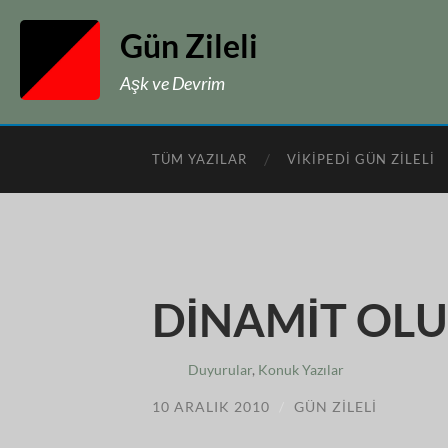
Gün Zileli
Aşk ve Devrim
TÜM YAZILAR
VIKIPEDI GÜN ZILELI
DİNAMİT OLUN
Duyurular
,
Konuk Yazılar
10 ARALIK 2010
/
GÜN ZILELI