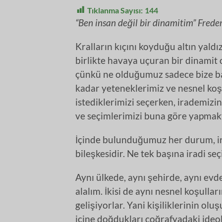
Tıklanma Sayısı:
144
“Ben insan değil bir dinamitim” Frede
Kralların kıçını koyduğu altın yaldı
birlikte havaya uçuran bir dinamit 
çünkü ne olduğumuz sadece bize bağl
kadar yeteneklerimiz ve nesnel koşul
istediklerimizi seçerken, irademiz
ve seçimlerimizi buna göre yapmaktı
İçinde bulunduğumuz her durum, ira
bileşkesidir. Ne tek başına iradi seç
Aynı ülkede, aynı şehirde, aynı evde,
alalım. İkisi de aynı nesnel koşull
gelişiyorlar. Yani kişiliklerinin ol
içine doğdukları coğrafyadaki ideoloj