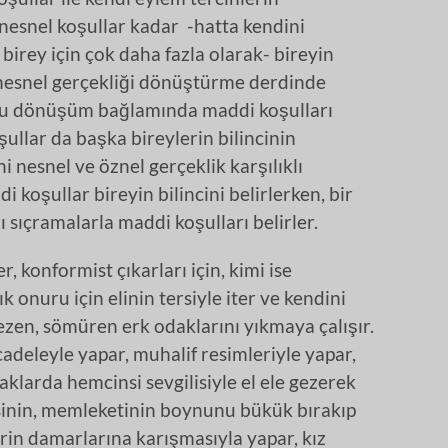
z nesnel koşullar kadar -hatta kendini
 birey için çok daha fazla olarak- bireyin
se nesnel gerçekliği dönüştürme derdinde
e bu dönüşüm bağlamında maddi koşulları
ullar da başka bireylerin bilincinin
 nesnel ve öznel gerçeklik karşılıklı
i koşullar bireyin bilincini belirlerken, bir
 sıçramalarla maddi koşulları belirler.
r, konformist çıkarları için, kimi ise
k onuru için elinin tersiyle iter ve kendini
ezen, sömüren erk odaklarını yıkmaya çalışır.
adeleyle yapar, muhalif resimleriyle yapar,
aklarda hemcinsi sevgilisiyle el ele gezerek
esinin, memleketinin boynunu bükük bırakıp
erin damarlarına karışmasıyla yapar, kız