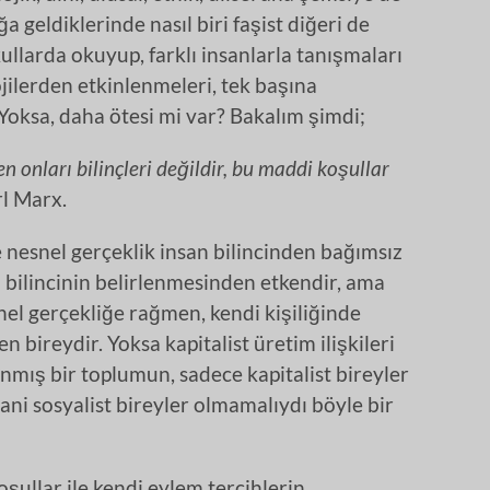
ğa geldiklerinde nasıl biri faşist diğeri de
kullarda okuyup, farklı insanlarla tanışmaları
ojilerden etkinlenmeleri, tek başına
Yoksa, daha ötesi mi var? Bakalım şimdi;
n onları bilinçleri değildir, bu maddi koşullar
rl Marx.
e nesnel gerçeklik insan bilincinden bağımsız
n bilincinin belirlenmesinden etkendir, ama
nel gerçekliğe rağmen, kendi kişiliğinde
 bireydir. Yoksa kapitalist üretim ilişkileri
nmış bir toplumun, sadece kapitalist bireyler
ni sosyalist bireyler olmamalıydı böyle bir
oşullar ile kendi eylem tercihlerin