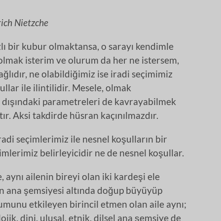
rich Nietzche
zlı bir kubur olmaktansa, o sarayı kendimle
olmak isterim ve olurum da her ne istersem,
ıdır, ne olabildiğimiz ise iradi seçimimiz
lar ile ilintilidir. Mesele, olmak
in dışındaki parametreleri de kavrayabilmek
r. Aksi takdirde hüsran kaçınılmazdır.
di seçimlerimiz ile nesnel koşulların bir
imlerimiz belirleyicidir ne de nesnel koşullar.
 aynı ailenin bireyi olan iki kardeşi ele
arın ana şemsiyesi altında doğup büyüyüp
uşumunu etkileyen birincil etmen olan aile aynı;
ik, dini, ulusal, etnik, dilsel ana şemsiye de