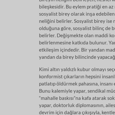
bileşkesidir. Bu eylem pratiği en a
sosyalist birey olarak inşa edebilen
neliğini belirler. Sosyalist birey i
olduğuna göre, sosyalist bilinç d
belirler. Değişmekte olan maddi koş
belirlenmesine katkıda bulunur. Yani
etkileşim içindedir. Bir yandan madd
yandan da birey bilincinde yapacağı
Kimi altın yaldızlı kubur olmayı seçe
konformist çıkarların hepsini insanlı
patlatıp öldürmek pahasına, insanı 
Bunu kalemiyle yapar, sendikal müc
“mahalle baskısı”na kafa atarak sok
yapar, doktorluk diplomasının, ail
devrim için dağlara çıkışıyla, kentl