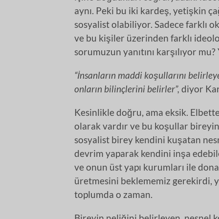
aynı. Peki bu iki kardeş, yetişkin ça
sosyalist olabiliyor. Sadece farklı o
ve bu kişiler üzerinden farklı ideol
sorumuzun yanıtını karşılıyor mu? 
“İnsanların maddi koşullarını belirleye
onların bilinçlerini belirler”,
diyor Ka
Kesinlikle doğru, ama eksik. Elbett
olarak vardır ve bu koşullar bireyi
sosyalist birey kendini kuşatan nes
devrim yaparak kendini inşa edebilen
ve onun üst yapı kurumları ile dona
üretmesini beklememiz gerekirdi, ya
toplumda o zaman.
Bireyin neliğini belirleyen, nesnel k