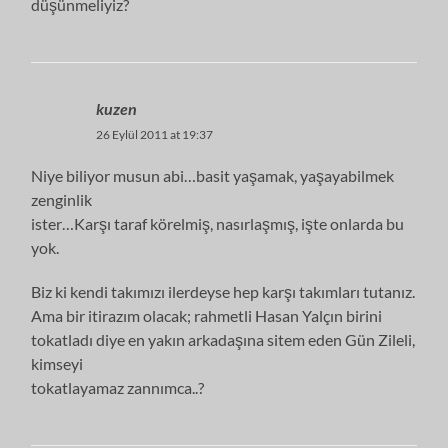
düşünmeliyiz?
kuzen
26 Eylül 2011 at 19:37
Niye biliyor musun abi…basit yaşamak, yaşayabilmek
zenginlik
ister…Karşı taraf körelmiş, nasırlaşmış, işte onlarda bu
yok.
Biz ki kendi takımızı ilerdeyse hep karşı takımları tutanız.
Ama bir itirazım olacak; rahmetli Hasan Yalçın birini
tokatladı diye en yakın arkadaşına sitem eden Gün Zileli,
kimseyi
tokatlayamaz zannımca..?