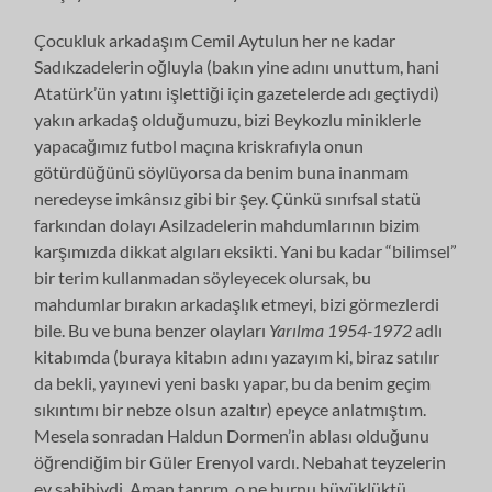
Çocukluk arkadaşım Cemil Aytulun her ne kadar
Sadıkzadelerin oğluyla (bakın yine adını unuttum, hani
Atatürk’ün yatını işlettiği için gazetelerde adı geçtiydi)
yakın arkadaş olduğumuzu, bizi Beykozlu miniklerle
yapacağımız futbol maçına kriskrafıyla onun
götürdüğünü söylüyorsa da benim buna inanmam
neredeyse imkânsız gibi bir şey. Çünkü sınıfsal statü
farkından dolayı Asilzadelerin mahdumlarının bizim
karşımızda dikkat algıları eksikti. Yani bu kadar “bilimsel”
bir terim kullanmadan söyleyecek olursak, bu
mahdumlar bırakın arkadaşlık etmeyi, bizi görmezlerdi
bile. Bu ve buna benzer olayları
Yarılma 1954-1972
adlı
kitabımda (buraya kitabın adını yazayım ki, biraz satılır
da bekli, yayınevi yeni baskı yapar, bu da benim geçim
sıkıntımı bir nebze olsun azaltır) epeyce anlatmıştım.
Mesela sonradan Haldun Dormen’in ablası olduğunu
öğrendiğim bir Güler Erenyol vardı. Nebahat teyzelerin
ev sahibiydi. Aman tanrım, o ne burnu büyüklüktü.