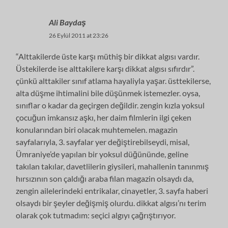
Ali Baydaş
26 Eylül 2011 at 23:26
“Alttakilerde üste karşı müthiş bir dikkat algısı vardır.
Üstekilerde ise alttakilere karşı dikkat algısı sıfırdır”.
çünkü alttakiler sınıf atlama hayaliyla yaşar. üsttekilerse,
alta düşme ihtimalini bile düşünmek istemezler. oysa,
sınıflar o kadar da geçirgen değildir. zengin kızla yoksul
çocuğun imkansız aşkı, her daim filmlerin ilgi çeken
konularından biri olacak muhtemelen. magazin
sayfalarıyla, 3. sayfalar yer değiştirebilseydi, misal,
Ümraniye’de yapılan bir yoksul düğününde, geline
takılan takılar, davetlilerin giysileri, mahallenin tanınmış
hırsızının son çaldığı araba filan magazin olsaydı da,
zengin ailelerindeki entrikalar, cinayetler, 3. sayfa haberi
olsaydı bir şeyler değişmiş olurdu. dikkat algısı’nı terim
olarak çok tutmadım: seçici algıyı çağrıştırıyor.