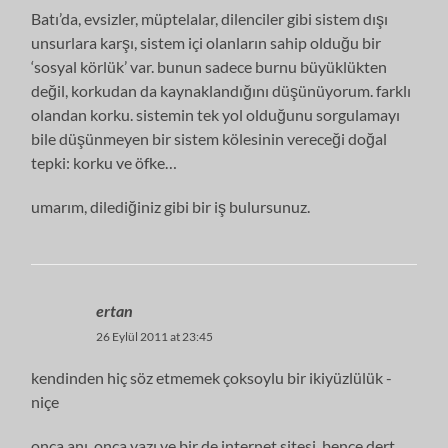
Batı’da, evsizler, müptelalar, dilenciler gibi sistem dışı
unsurlara karşı, sistem içi olanların sahip olduğu bir
‘sosyal körlük’ var. bunun sadece burnu büyüklükten
değil, korkudan da kaynaklandığını düşünüyorum. farklı
olandan korku. sistemin tek yol olduğunu sorgulamayı
bile düşünmeyen bir sistem kölesinin vereceği doğal
tepki: korku ve öfke…
umarım, dilediğiniz gibi bir iş bulursunuz.
ertan
26 Eylül 2011 at 23:45
kendinden hiç söz etmemek çoksoylu bir ikiyüzlülük -
niçe
onca anı, onca yazı ve bir de internet sitesi. bence dert