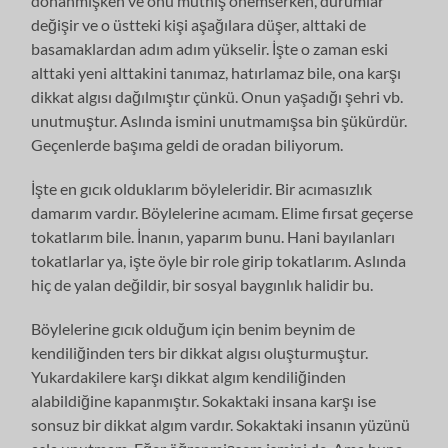
donanmışken ve onu müthiş önemserken, durumlar
değişir ve o üstteki kişi aşağılara düşer, alttaki de
basamaklardan adım adım yükselir. İşte o zaman eski
alttaki yeni alttakini tanımaz, hatırlamaz bile, ona karşı
dikkat algısı dağılmıştır çünkü. Onun yaşadığı şehri vb.
unutmuştur. Aslında ismini unutmamışsa bin şükürdür.
Geçenlerde başıma geldi de oradan biliyorum.
İşte en gıcık olduklarım böyleleridir. Bir acımasızlık
damarım vardır. Böylelerine acımam. Elime fırsat geçerse
tokatlarım bile. İnanın, yaparım bunu. Hani bayılanları
tokatlarlar ya, işte öyle bir role girip tokatlarım. Aslında
hiç de yalan değildir, bir sosyal baygınlık halidir bu.
Böylelerine gıcık olduğum için benim beynim de
kendiliğinden ters bir dikkat algısı oluşturmuştur.
Yukardakilere karşı dikkat algım kendiliğinden
alabildiğine kapanmıştır. Sokaktaki insana karşı ise
sonsuz bir dikkat algım vardır. Sokaktaki insanın yüzünü