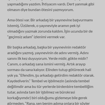
yapmadığımı yazdım. İhtiyacım vardı. Dert yanmak gibi
olmasın diye bundan ötesini yazmıyorum.
Ama ötesi var. Bir arkadaş bir yayınevine başvurmamı
istemiş. Üzülerek, o yayıneviyle aramın pek iyi
olmadığını yazmak zorunda kaldım. İşin ucunda bir de
“geçimsiz adam” izlenimi vermek var.
Bir başka arkadaş, başka bir yayınevinin redaktör
aradığını yazmış, yayınevinin de adını vermiş. Adını
sanını ilk kez duyuyorum. Yerde midir, gökte midir?
Canım, o arkadaş sana ismini vermiş. Artık arayıp
sorması da sana kalıyor. Elinden tutup götürecek hali
yok ya. “Efendim, şu arkadaşı getirdim redaktör olarak.
Kaydediverin.” Tembel ve işbilmezin (aslında tembel
değilimdir ama bu tür yerlerde birdenbire tembelliğim
tutar, aslında tam bir işbilmez ve bürokrasi
korkağıyımdır) biri olduğumu gizlemeye bile gerek
görmeden, “Rana, sen benim adıma onlara bir söyler