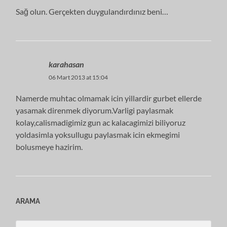
Sağ olun. Gerçekten duygulandırdınız beni…
karahasan
06 Mart 2013 at 15:04
Namerde muhtac olmamak icin yillardir gurbet ellerde
yasamak direnmek diyorum.Varligi paylasmak
kolay,calismadigimiz gun ac kalacagimizi biliyoruz
yoldasimla yoksullugu paylasmak icin ekmegimi
bolusmeye hazirim.
ARAMA
Search