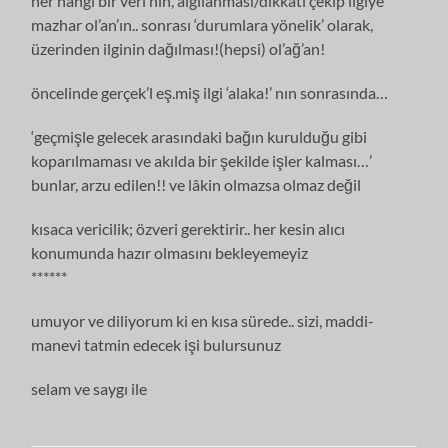
her hangi bir veri’nin, algılanması/dikkati çekip ilgiye
mazhar ol’an’ın.. sonrası ‘durumlara yönelik’ olarak,
üzerinden ilginin dağılması!(hepsi) ol’ağ’an!
öncelinde gerçek’l eş.miş ilgi ‘alaka!’ nın sonrasında…
‘geçmişle gelecek arasındaki bağın kurulduğu gibi
koparılmaması ve akılda bir şekilde işler kalması…’
bunlar, arzu edilen!! ve lâkin olmazsa olmaz değil
kısaca vericilik; özveri gerektirir.. her kesin alıcı
konumunda hazır olmasını bekleyemeyiz
******
umuyor ve diliyorum ki en kısa sürede.. sizi, maddi-
manevi tatmin edecek işi bulursunuz
selam ve saygı ile