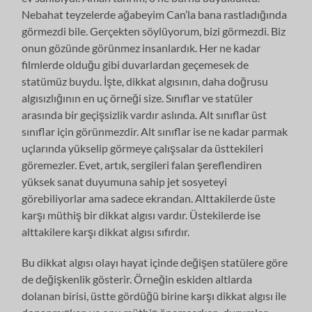
Nebahat teyzelerde ağabeyim Can’la bana rastladığında
görmezdi bile. Gerçekten söylüyorum, bizi görmezdi. Biz
onun gözünde görünmez insanlardık. Her ne kadar
filmlerde olduğu gibi duvarlardan geçemesek de
statümüz buydu. İşte, dikkat algısının, daha doğrusu
algısızlığının en uç örneği size. Sınıflar ve statüler
arasında bir geçişsizlik vardır aslında. Alt sınıflar üst
sınıflar için görünmezdir. Alt sınıflar ise ne kadar parmak
uçlarında yükselip görmeye çalışsalar da üsttekileri
göremezler. Evet, artık, sergileri falan şereflendiren
yüksek sanat duyumuna sahip jet sosyeteyi
görebiliyorlar ama sadece ekrandan. Alttakilerde üste
karşı müthiş bir dikkat algısı vardır. Üstekilerde ise
alttakilere karşı dikkat algısı sıfırdır.
Bu dikkat algısı olayı hayat içinde değişen statülere göre
de değişkenlik gösterir. Örneğin eskiden altlarda
dolanan birisi, üstte gördüğü birine karşı dikkat algısı ile