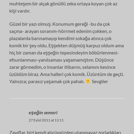
muhteşem bir alçak gönüllü zeka ortaya koyan çok az
kişi vardır.
Güzel bir yazı olmuş. Konumum gereği -bu da çok
saçma- arayan soranım-hörrmet edenim çokken, o
plazalarda barınamayıp kendimi sokağa atınca çok
komik bir şey oldu. Eşşekten düşmüş karpuz oldum ama
hiç bir zaman da eşşeğin tepesindeyim böbürlenmesi-
efsunlanması-yanılsaması yaşamamıştım. Düşünce
zarar görmedim, o insanlar itibarını, selamını kesince
üzüldüm biraz. Ama halleri çok komik. Üzüntüm de geçti.
Yalnızca; parasız yaşamak çok pahalı.
Sevgiler
eşeğin semeri
27 Eylül 2011 at 13:11
Zayıflar, bizi kendi gücümüzden utanmayaz zorladıkları