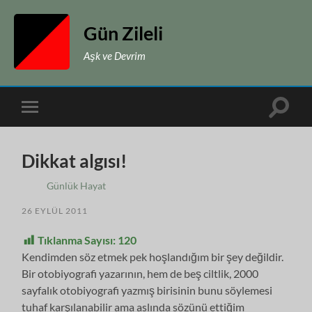
Gün Zileli
Aşk ve Devrim
Toggle
Toggle
search
mobile
field
menu
Dikkat algısı!
Günlük Hayat
26 EYLÜL 2011
Tıklanma Sayısı:
120
Kendimden söz etmek pek hoşlandığım bir şey değildir.
Bir otobiyografi yazarının, hem de beş ciltlik, 2000
sayfalık otobiyografi yazmış birisinin bunu söylemesi
tuhaf karşılanabilir ama aslında sözünü ettiğim