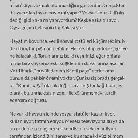
misin” diye yazmak utanmazlığını gösterdim. Gerçekten
ihtiyacı olan insan böyle mi yapar? Yoksa Emre Dilli’nin
dediği gibi şaka mı yapıyordum? Keşke şaka olsaydı.
Oysa geçim belasının hiç şakası yok.
Hayatım boyunca, verili sosyal statüleri küçümsedim, iyi
de ettim, hiç pişman değilim. Herkes ölüp gidecek, geriye
ne kalacak ki. Torunlarınız belki resminizi, eğer onlara
miras bıraktıysanız eski köşklerinin duvarlarına asarlar.
Ve iftiharla, “büyük dedem Kâmil paşa” derler ama
bunun da pek bir önemi yoktur. Çünkü siz orada gerçek
bir “Kâmil paşa” olarak değil, sararmış bir kâğıt parçası
olarak bulunmaktasınızdır. Hiç görünmemeyi tercih
ederdim doğrusu.
Ne var ki hayatın içinde sosyal statüler kazanılıyor,
kullanılıyor, tatmin ediyor. Mesela televizyona şu ya da
bu nedenle çıkmış herkes kendisinin seksen milyon
tarafından izlendiğini sanıp ve bu arada iki yüz bilmem