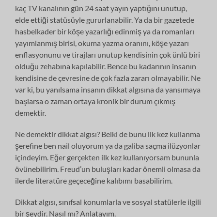
kaç TV kanalının gün 24 saat yayın yaptığını unutup,
elde ettiği statüsüyle gururlanabilir. Ya da bir gazetede
hasbelkader bir köşe yazarlığı edinmiş ya da romanları
yayımlanmış birisi, okuma yazma oranını, köşe yazarı
enflasyonunu ve tirajları unutup kendisinin çok ünlü biri
olduğu zehabına kapılabilir. Bence bu kadarının insanın
kendisine de çevresine de çok fazla zararı olmayabilir. Ne
var ki, bu yanılsama insanın dikkat algısına da yansımaya
başlarsa o zaman ortaya kronik bir durum çıkmış
demektir.
Ne demektir dikkat algısı? Belki de bunu ilk kez kullanma
şerefine ben nail oluyorum ya da galiba saçma ilüzyonlar
içindeyim. Eğer gerçekten ilk kez kullanıyorsam bununla
övünebilirim. Freud’un buluşları kadar önemli olmasa da
ilerde literatüre geçeceğine kalıbımı basabilirim.
Dikkat algısı, sınıfsal konumlarla ve sosyal statülerle ilgili
bir şeydir. Nasıl mı? Anlatayım.