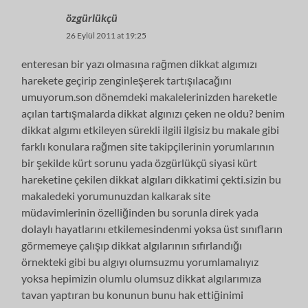
özgürlükçü
26 Eylül 2011 at 19:25
enteresan bir yazı olmasına rağmen dikkat algımızı
harekete geçirip zenginleşerek tartışılacağını
umuyorum.son dönemdeki makalelerinizden hareketle
açılan tartışmalarda dikkat algınızı çeken ne oldu? benim
dikkat algımı etkileyen sürekli ilgili ilgisiz bu makale gibi
farklı konulara rağmen site takipçilerinin yorumlarının
bir şekilde kürt sorunu yada özgürlükçü siyasi kürt
hareketine çekilen dikkat algıları dikkatimi çekti.sizin bu
makaledeki yorumunuzdan kalkarak site
müdavimlerinin özelliğinden bu sorunla direk yada
dolaylı hayatlarını etkilemesindenmi yoksa üst sınıfların
görmemeye çalışıp dikkat algılarının sıfırlandığı
örnekteki gibi bu algıyı olumsuzmu yorumlamalıyız
yoksa hepimizin olumlu olumsuz dikkat algılarımıza
tavan yaptıran bu konunun bunu hak ettiğinimi