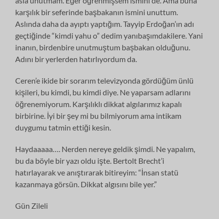
asla unutmam. Eğer öğrenmişsem ismini de. Ama buna
karşılık bir seferinde başbakanın ismini unuttum.
Aslında daha da ayıptı yaptığım. Tayyip Erdoğan’ın adı
geçtiğinde “kimdi yahu o” dedim yanıbaşımdakilere. Yani
inanın, birdenbire unutmuştum başbakan olduğunu.
Adını bir yerlerden hatırlıyordum da.
Ceren’e ikide bir sorarım televizyonda gördüğüm ünlü
kişileri, bu kimdi, bu kimdi diye. Ne yaparsam adlarını
öğrenemiyorum. Karşılıklı dikkat algılarımız kapalı
birbirine. İyi bir şey mi bu bilmiyorum ama intikam
duygumu tatmin ettiği kesin.
Haydaaaaa…. Nerden nereye geldik şimdi. Ne yapalım,
bu da böyle bir yazı oldu işte. Bertolt Brecht’i
hatırlayarak ve anıştırarak bitireyim: “İnsan statü
kazanmaya görsün. Dikkat algısını bile yer.”
Gün Zileli