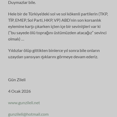
Duymazlar bile.
Hele bir de Türkiye’deki sol ve sol kökenli partilerin (TKP,
TİP, EMEP, Sol Parti, HKP, VP) ABD’nin son korsanlık
eylemine karşı çıkarken içten içe bir sevinişleri var ki
(“bu sayede ölü toprağını üstümüzden atacağız” sevinci
olmalı) …
Yıldızlar ölüp gittikten binlerce yıl sonra bile onların
uzaydan yansıyan ışıklarını görmeye devam ederiz.
Gün Zileli
4 Ocak 2026
www.gunzileli.net
gunzileli@hotmail.com