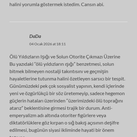
halini yorumla göstermek istedim. Cansın abi.
DaDa
04 Ocak 2026 at 18:11
​Ölü Yıldızların Işığı ve Solun Otorite Çıkmazı Üzerine
​Bu yazıdaki “ölü yıldızların ışığı” benzetmesi, solun
bitmek bilmeyen nostalji takıntısını ve geçmişin
hayaletlerine tutunma halini özetleyen sarsıcı bir tespit.
Günümüzdeki pek çok sosyalist yapının, kendi içlerinde
yeni ve özgürlükçü bir söz üretemeyip, sadece hegemon
güçlerin hataları üzerinden “üzerimizdeki ölü toprağını
atarız” beklentisine girmesi trajik bir durum. Anti-
emperyalizm adı altında otoriter figürlere veya
diktatörlüklere göz kırpan o sığ bakış açısının deşifre
edilmesi, bugünün siyasi ikliminde hayati bir önem