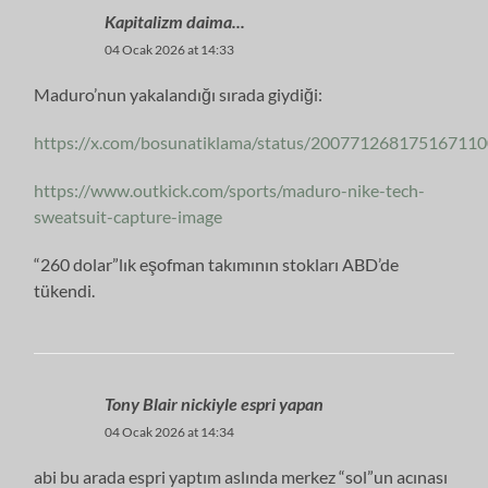
Kapitalizm daima...
04 Ocak 2026 at 14:33
Maduro’nun yakalandığı sırada giydiği:
https://x.com/bosunatiklama/status/20077126817516711
https://www.outkick.com/sports/maduro-nike-tech-
sweatsuit-capture-image
“260 dolar”lık eşofman takımının stokları ABD’de
tükendi.
Tony Blair nickiyle espri yapan
04 Ocak 2026 at 14:34
abi bu arada espri yaptım aslında merkez “sol”un acınası