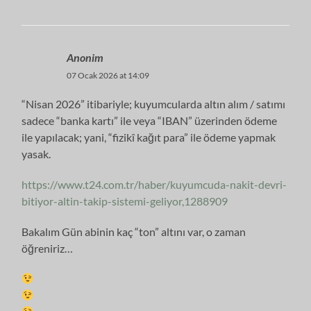
Anonim
07 Ocak 2026 at 14:09
“Nisan 2026” itibariyle; kuyumcularda altın alım / satımı
sadece “banka kartı” ile veya “IBAN” üzerinden ödeme
ile yapılacak; yani, “fizikî kağıt para” ile ödeme yapmak
yasak.
https://www.t24.com.tr/haber/kuyumcuda-nakit-devri-
bitiyor-altin-takip-sistemi-geliyor,1288909
Bakalım Gün abinin kaç “ton” altını var, o zaman
öğreniriz…