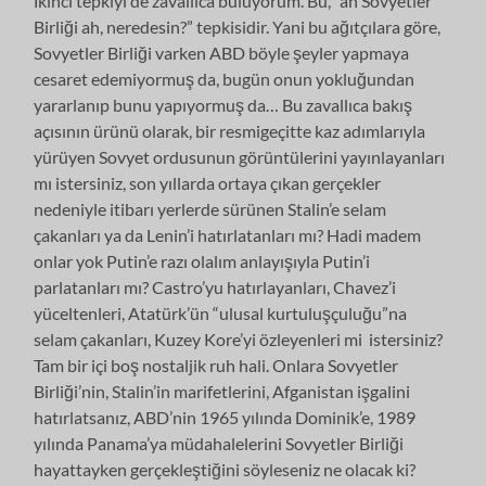
İkinci tepkiyi de zavallıca buluyorum. Bu, “ah Sovyetler
Birliği ah, neredesin?” tepkisidir. Yani bu ağıtçılara göre,
Sovyetler Birliği varken ABD böyle şeyler yapmaya
cesaret edemiyormuş da, bugün onun yokluğundan
yararlanıp bunu yapıyormuş da… Bu zavallıca bakış
açısının ürünü olarak, bir resmigeçitte kaz adımlarıyla
yürüyen Sovyet ordusunun görüntülerini yayınlayanları
mı istersiniz, son yıllarda ortaya çıkan gerçekler
nedeniyle itibarı yerlerde sürünen Stalin’e selam
çakanları ya da Lenin’i hatırlatanları mı? Hadi madem
onlar yok Putin’e razı olalım anlayışıyla Putin’i
parlatanları mı? Castro’yu hatırlayanları, Chavez’i
yüceltenleri, Atatürk’ün “ulusal kurtuluşçuluğu”na
selam çakanları, Kuzey Kore’yi özleyenleri mi istersiniz?
Tam bir içi boş nostaljik ruh hali. Onlara Sovyetler
Birliği’nin, Stalin’in marifetlerini, Afganistan işgalini
hatırlatsanız, ABD’nin 1965 yılında Dominik’e, 1989
yılında Panama’ya müdahalelerini Sovyetler Birliği
hayattayken gerçekleştiğini söyleseniz ne olacak ki?