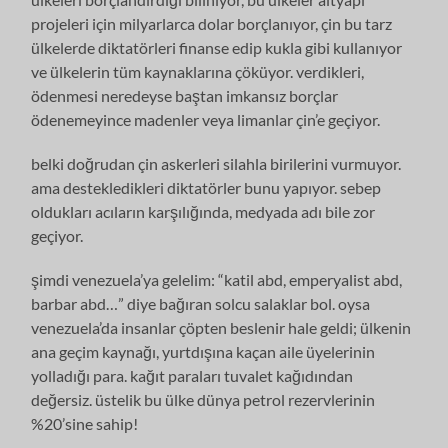
projeleri için milyarlarca dolar borçlanıyor, çin bu tarz
ülkelerde diktatörleri finanse edip kukla gibi kullanıyor
ve ülkelerin tüm kaynaklarına çöküyor. verdikleri,
ödenmesi neredeyse baştan imkansız borçlar
ödenemeyince madenler veya limanlar çin’e geçiyor.
belki doğrudan çin askerleri silahla birilerini vurmuyor.
ama destekledikleri diktatörler bunu yapıyor. sebep
oldukları acıların karşılığında, medyada adı bile zor
geçiyor.
şimdi venezuela’ya gelelim: “katil abd, emperyalist abd,
barbar abd…” diye bağıran solcu salaklar bol. oysa
venezuela’da insanlar çöpten beslenir hale geldi; ülkenin
ana geçim kaynağı, yurtdışına kaçan aile üyelerinin
yolladığı para. kağıt paraları tuvalet kağıdından
değersiz. üstelik bu ülke dünya petrol rezervlerinin
%20’sine sahip!