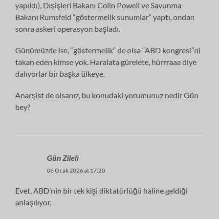
yapıldı), Dışişleri Bakanı Colin Powell ve Savunma
Bakanı Rumsfeld “göstermelik sunumlar” yaptı, ondan
sonra askerî operasyon başladı.
Günümüzde ise, “göstermelik” de olsa “ABD kongresi”ni
takan eden kimse yok. Haralata gürelete, hürrraaa diye
dalıyorlar bir başka ülkeye.
Anarşist de olsanız, bu konudaki yorumunuz nedir Gün
bey?
Gün Zileli
06 Ocak 2026 at 17:20
Evet, ABD’nin bir tek kişi diktatörlüğü haline geldiği
anlaşılıyor.