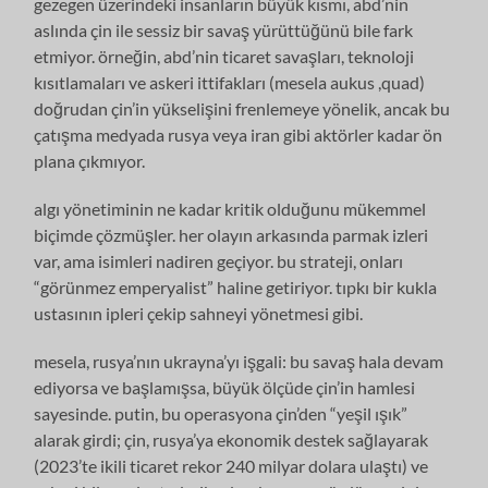
gezegen üzerindeki insanların büyük kısmı, abd’nin
aslında çin ile sessiz bir savaş yürüttüğünü bile fark
etmiyor. örneğin, abd’nin ticaret savaşları, teknoloji
kısıtlamaları ve askeri ittifakları (mesela aukus ,quad)
doğrudan çin’in yükselişini frenlemeye yönelik, ancak bu
çatışma medyada rusya veya iran gibi aktörler kadar ön
plana çıkmıyor.
algı yönetiminin ne kadar kritik olduğunu mükemmel
biçimde çözmüşler. her olayın arkasında parmak izleri
var, ama isimleri nadiren geçiyor. bu strateji, onları
“görünmez emperyalist” haline getiriyor. tıpkı bir kukla
ustasının ipleri çekip sahneyi yönetmesi gibi.
mesela, rusya’nın ukrayna’yı işgali: bu savaş hala devam
ediyorsa ve başlamışsa, büyük ölçüde çin’in hamlesi
sayesinde. putin, bu operasyona çin’den “yeşil ışık”
alarak girdi; çin, rusya’ya ekonomik destek sağlayarak
(2023’te ikili ticaret rekor 240 milyar dolara ulaştı) ve