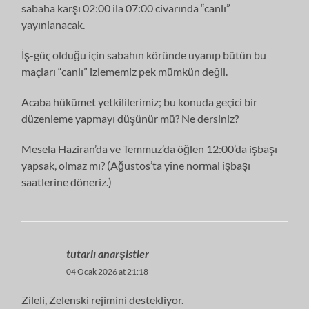
sabaha karşı 02:00 ila 07:00 civarında “canlı”
yayınlanacak.
İş-güç olduğu için sabahın köründe uyanıp bütün bu
maçları “canlı” izlememiz pek mümkün değil.
Acaba hükümet yetkililerimiz; bu konuda geçici bir
düzenleme yapmayı düşünür mü? Ne dersiniz?
Mesela Haziran’da ve Temmuz’da öğlen 12:00’da işbaşı
yapsak, olmaz mı? (Ağustos’ta yine normal işbaşı
saatlerine döneriz.)
tutarlı anarşistler
04 Ocak 2026 at 21:18
Zileli, Zelenski rejimini destekliyor.