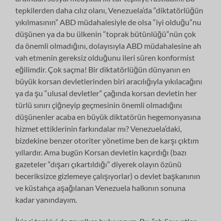
tepkilerden daha cılız olanı, Venezuela’da “diktatörlüğün
yıkılmasının” ABD müdahalesiyle de olsa “iyi olduğu”nu
düşünen ya da bu ülkenin “toprak bütünlüğü”nün çok
da önemli olmadığını, dolayısıyla ABD müdahalesine ah
vah etmenin gereksiz olduğunu ileri süren konformist
eğilimdir. Çok saçma! Bir diktatörlüğün dünyanın en
büyük korsan devletlerinden biri aracılığıyla yıkılacağını
ya da şu “ulusal devletler” çağında korsan devletin her
türlü sınırı çiğneyip geçmesinin önemli olmadığını
düşünenler acaba en büyük diktatörün hegemonyasına
hizmet ettiklerinin farkındalar mı? Venezuela’daki,
bizdekine benzer otoriter yönetime ben de karşı çıktım
yıllardır. Ama bugün Korsan devletin kaçırdığı (bazı
gazeteler “dışarı çıkartıldığı” diyerek olayın özünü
beceriksizce gizlemeye çalışıyorlar) o devlet başkanının
ve küstahça aşağılanan Venezuela halkının sonuna
kadar yanındayım.