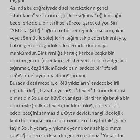
taşıyor.
​Aslında bu coğrafyadaki sol hareketlerin genel
“statükocu” ve “otoriter güçlere sığınma” eğilimi, ağır
bedellerle dolu bir tarihsel sürece işaret ediyor. Sırf
“ABD karşıtlığı” uğruna otoriter rejimlere selam çakan
veya sönmüş ideolojilerin ışığını takip eden bir anlayış,
halkın gerçek özgürlük taleplerinden kopmaya
mahkûmdur. Bir tiranlığa karşı çıkarken başka bir
otoriter gücün (ister küresel ister yerel olsun) gölgesine
sığınmak, özgürlük mücadelesini sadece bir “efendi
değiştirme” oyununa dönüştürüyor.
​Buradaki asıl mesele, o “ölü yıldızların” sadece belirli
rejimler değil, bizzat hiyerarşik “devlet” fikrinin kendisi
olmasıdır. Solun en büyük yanılgısı, bir tiranlığı başka bir
otoriteyle (halkın devleti, milli kurtuluşçuluk vb.) alt
edebileceğini sanmasıdır. Oysa devlet, hangi ideolojik
kılıfa bürünürse bürünsün, özünde o “haydutluk” genini
taşır. Sol, hiyerarşiyi yıkmak yerine ona sahip olmaya
çalıştığı sürece bu kısır döngüden çıkamaz. “Yukarıdan