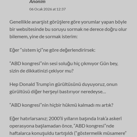
Anonim
06 Ocak 2026 at 12:37
Genellikle anarşist görüşlere göre yorumlar yapan böyle
bir websitesinde bu soruyu sormak ne derece doğru olur
bilemem, yine de sormak isterim:
Eğer “sistem içi”ne göre değerlendirirsek:
“ABD kongresi”nin sesi soluğu hiç çıkmıyor Gün bey,
sizin de dikkatinizi çekiyor mu?
Hep Donald Trump’ın gürültüsünü duyuyoruz, onun
gürültüsü diğer herşeyi bastırıyor neredeyse…
“ABD kongresi”nin hiçbir hükmü kalmadı mı artık?
Eğer hatırlarsanız; 2000’li yılların başında Irak’a askerî
operasyona başlamadan önce, “ABD kongresi”nde
haftalarca konuşuldu tartışıldı (“göstermelik müsamere”