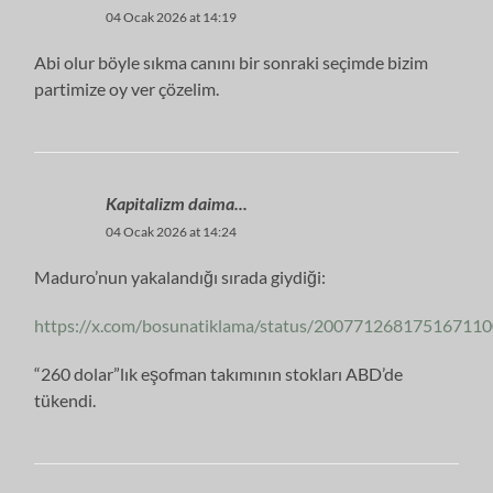
04 Ocak 2026 at 14:19
Abi olur böyle sıkma canını bir sonraki seçimde bizim
partimize oy ver çözelim.
Kapitalizm daima...
04 Ocak 2026 at 14:24
Maduro’nun yakalandığı sırada giydiği:
https://x.com/bosunatiklama/status/20077126817516711
“260 dolar”lık eşofman takımının stokları ABD’de
tükendi.