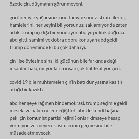
özetle çin, düşmanın görünmeyeni.
görüneniyle yaşarsınız. onu tanıyorsunuz. stratejilerini,
hamlelerini, her şeyini biliyorsunuz. saklamıyor da zaten
artık. trump içi dışı bir yönetiyor abd’yi. politik doğrucu
abd gitti, samimi ve dobra dobra konuşan abd geldi
trump döneminde ki bu çok daha iyi.
çin’i ise öylesine sinsi ki, gücünün bile farkında değil
insanlar, hala, milyonlarca insan çok hafife alıyor çin’i.
covid 19 bile muhtemelen çin’in batı dünyasına kasıtlı
attığı bir kazıktı.
abd her şeye rağmen bir demokrasi. trump seçimle geldi
mesela ve bakın neler değiştirdi abd’de kendi başına.
peki çin komunist partisi rejimi? onlar kimseye hesap
vermiyor, vermeyecek. isimlerinin geçmesine bile
müsade etmeyecek.