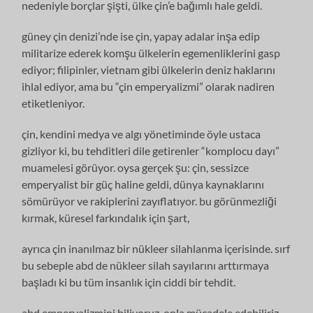
nedeniyle borçlar şişti, ülke çin’e bağımlı hale geldi.
güney çin denizi’nde ise çin, yapay adalar inşa edip
militarize ederek komşu ülkelerin egemenliklerini gasp
ediyor; filipinler, vietnam gibi ülkelerin deniz haklarını
ihlal ediyor, ama bu “çin emperyalizmi” olarak nadiren
etiketleniyor.
çin, kendini medya ve algı yönetiminde öyle ustaca
gizliyor ki, bu tehditleri dile getirenler “komplocu dayı”
muamelesi görüyor. oysa gerçek şu: çin, sessizce
emperyalist bir güç haline geldi, dünya kaynaklarını
sömürüyor ve rakiplerini zayıflatıyor. bu görünmezliği
kırmak, küresel farkındalık için şart,
ayrıca çin inanılmaz bir nükleer silahlanma içerisinde. sırf
bu sebeple abd de nükleer silah sayılarını arttırmaya
başladı ki bu tüm insanlık için ciddi bir tehdit.
abd emperyalizmini biliyoruz, onla mücadele edebiliriz.