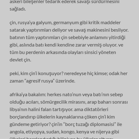
askeri bileşenler tedarik ederek savaşı sürdürmesini
sağladı.
çin, rusya’ya galyum, germanyum gibi kritik maddeler
satarak yaptırımları deliyor ve savaş makinesini besliyor.
batının tüm yaptırımları çin sebebiyle anlamını yitirdiği
gibi, aslında batı kendi kendine zarar vermiş oluyor. ve
tüm bu perdenin arkasında olayları sinsici yöneten
devlet çin.
peki, kim çin’i konuşuyor? neredeyse hiç kimse; odak her
zaman “agresif rusya” üzerinde.
afrika’ya bakalım: herkes nato’nun veya batı’nın sebep
olduğu acıları, sömürgecilik mirasını, arap baharı sonrası
libya’nın halini falan tartışıyor. ama diktatörleri
borçlandırıp ülkelerin kaynaklarına çöken çin’i kim
gündeme getiriyor? çin’in “borç tuzağı diplomasisi” ile
angola, etiyopya, sudan, kongo, kenya ve nijerya gibi
ülkeleri borçlandırdığı biliniyor, bu ülkeler altyapı