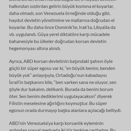
halkından sızdırılan gelirin büyük kısmına el koyarlar,
daha olmadı, son Venezuela örneğinde olduğu gibi,
haydut devletin yönetimine ve mallarına doğrudan el
koyarlar. Bu daha önce Dominik’te, Irak’ta, Libya’da da
vb. uygulandı. Güya yerel diktatöre karşı mücadele
bahanesiyle bu ülkeler doğrudan korsan devletin
hegemonyası altına alındı.
Ayrıca, ABD korsan devletinin başındaki şahsın öyle
güçlü bir süper egosu var ki, “en büyük benim, benden
büyük yok” anlayışıyla, Ortadoğu’nun kabadayısı
İsrail’in başkanını bile, “ben varken sana ne oluyor, sen
şöyle dur bakalım, delikanlı. Burada da benim borum
öter. Sen benim dediklerimi uygulayacaksın” diyerek
Filistin meselesine ağırlığını koymuştur. Bu süper
egonun orada durmayıp başka alanlara açılacağı belliydi.
ABD’nin Venezuela’ya karşı korsanlık eyleminin
ardından sosyal medyada iki tür tepkiye rastladım. Bu