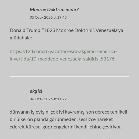
Monroe Doktrini nedir?
05 Ocak 2026 at 19:43
Donald Trump, “1823 Monroe Doktrini”, Venezuela’ya
müdahale:
https://t24.com.tr/yazarlar/esra-akgemci-america-
invertida/10-maddede-venezuela-saldirisi,53176
ekşici
06 Ocak 2026 at 11:22
dünyanın işleyişini çok iyi kavramış, son derece tehlikeli
bir ülke. ön planda görünmeden, sessizce hareket
ederek, küresel güç dengelerini kendi lehine çeviriyor.