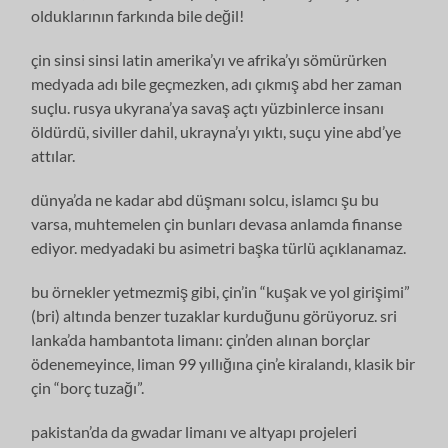
olduklarının farkında bile değil!
çin sinsi sinsi latin amerika’yı ve afrika’yı sömürürken
medyada adı bile geçmezken, adı çıkmış abd her zaman
suçlu. rusya ukyrana’ya savaş açtı yüzbinlerce insanı
öldürdü, siviller dahil, ukrayna’yı yıktı, suçu yine abd’ye
attılar.
dünya’da ne kadar abd düşmanı solcu, islamcı şu bu
varsa, muhtemelen çin bunları devasa anlamda finanse
ediyor. medyadaki bu asimetri başka türlü açıklanamaz.
bu örnekler yetmezmiş gibi, çin’in “kuşak ve yol girişimi”
(bri) altında benzer tuzaklar kurduğunu görüyoruz. sri
lanka’da hambantota limanı: çin’den alınan borçlar
ödenemeyince, liman 99 yıllığına çin’e kiralandı, klasik bir
çin “borç tuzağı”.
pakistan’da da gwadar limanı ve altyapı projeleri