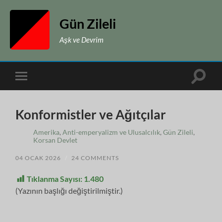
Gün Zileli
Aşk ve Devrim
Toggle
Toggle
search
mobile
field
menu
Konformistler ve Ağıtçılar
Amerika
,
Anti-emperyalizm ve Ulusalcılık
,
Gün Zileli
,
Korsan Devlet
04 OCAK 2026
/
24 COMMENTS
Tıklanma Sayısı:
1.480
(Yazının başlığı değiştirilmiştir.)