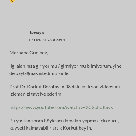
Tavsiye
07 Ocak 2026 at 23:01
Merhaba Gün bey,
İlgi alanınıza giriyor mu / girmiyor mu bilmiyorum, yine
de paylaşmak istedim sizinle.
Prof. Dr. Korkut Boratav’ın 38 dakikalık son videosunu
izlemenizi tavsiye ederim:
https://www.youtube.com/watch?v=2C2pEdfIavk
Bu yaştan sonra böyle açıklamaları yapmak için gücü,
kuvveti kalmayabilir artık Korkut bey’in.