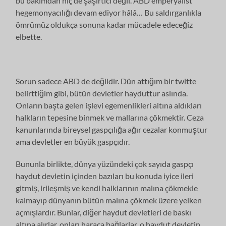
bu bakımdan hiç de şaşırtıcı değil. ABD emperyalist
hegemonyacılığı devam ediyor hâlâ… Bu saldırganlıkla
ömrümüz oldukça sonuna kadar mücadele edeceğiz
elbette.
Sorun sadece ABD de değildir. Dün attığım bir twitte
belirttiğim gibi, bütün devletler hayduttur aslında.
Onların başta gelen işlevi egemenlikleri altına aldıkları
halkların tepesine binmek ve mallarına çökmektir. Ceza
kanunlarında bireysel gaspçılığa ağır cezalar konmuştur
ama devletler en büyük gaspçıdır.
Bununla birlikte, dünya yüzündeki çok sayıda gaspçı
haydut devletin içinden bazıları bu konuda iyice ileri
gitmiş, irileşmiş ve kendi halklarının malına çökmekle
kalmayıp dünyanın bütün malına çökmek üzere yelken
açmışlardır. Bunlar, diğer haydut devletleri de baskı
altına alırlar, onları haraca bağlarlar, o haydut devletin