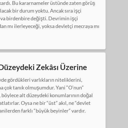
ıkardı. Bu kararnameler üstünde zaten görüş
ılacak bir durum yoktu. Ancak sıra işçi
va birdenbire değişti. Devrimin işçi
n mı ilerleyeceği, yoksa devletçi mecraya mı
 Düzeydeki Zekâsı Üzerine
de gördükleri varlıkların niteliklerini,
rına çok tanık olmuşumdur. Yani “O’nun”
, böylece alt düzeydeki konumlarının doğal
atırlar. Oysa ne bir “üst” akıl, ne “devlet
fanilerden farklı “büyük beyinler” vardır.