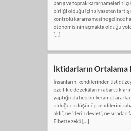
barış ve toprak kararnamelerini ç
birliği olduğu için siyaseten tartış
kontrolü kararnamesine gelince ha
otonomisinin açmakta olduğu yolda
[…]
İktidarların Ortalama
İnsanların, kendilerinden üst düzey
özellikle de zekâlarını abarttıkla
yaptığında hep bir keramet ararlar
olduğunu düşünüp kendilerini rahatl
aklı”, ne “derin devlet”, ne sıradan 
Elbette zekâ […]