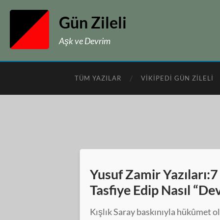
Gün Zileli
Aşk ve Devrim
TÜM YAZILAR
VIKIPEDI GÜN ZILELI
Yusuf Zamir Yazıları:7 
Tasfiye Edip Nasıl “D
Kışlık Saray baskınıyla hükûmet ol