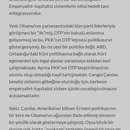
Emperyalist-kapitalist sistemlerin nihai hedefi tam
entegrasyondur.
Yedi. Obama’nın parlamentodaki tüm parti liderleriyle
görüşmesi bir “ilk”miş, DTP’nin kabulü anlamına
geliyormuş ve bu, PKK’nın DTP’leşmesi politikasının
göstergesiymiş. Bu da yeni bir politika değil. ABD,
Ortadoğu’daki Kürt politikasına bağlı olarak Kürt
egemenleri için legal alanlar yaratmaya eskiden beri
çalışmaktadır. Ayrıca PKK’nın DTP’lileştirilmesinin
olumlu olup olmadığı hayli tartışmalıdır. Cengiz Çandar,
kendisi sistemin göbeğine oturduğu için, herkesin
emperyalist-kapitalist sistem içinde uysallaştırılmasını
arzulamaktadır.
Sekiz. Çandar, Amerika’nın bilinen Ermeni politikasının
bir kere de Obama’nın ağzından ifade edilmiş olmasını
bir yenilik olarak göstermeye çalışmış. Oysa böyle bir
durum yok, hatta, “soykırım” tezinden önemli bir taviz de