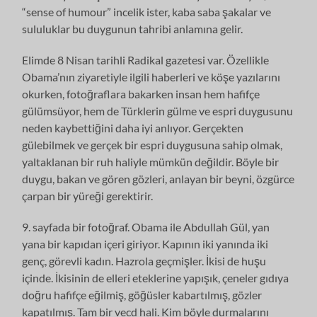
“sense of humour” incelik ister, kaba saba şakalar ve
sululuklar bu duygunun tahribi anlamına gelir.
Elimde 8 Nisan tarihli Radikal gazetesi var. Özellikle
Obama’nın ziyaretiyle ilgili haberleri ve köşe yazılarını
okurken, fotoğraflara bakarken insan hem hafifçe
gülümsüyor, hem de Türklerin gülme ve espri duygusunu
neden kaybettiğini daha iyi anlıyor. Gerçekten
gülebilmek ve gerçek bir espri duygusuna sahip olmak,
yaltaklanan bir ruh haliyle mümkün değildir. Böyle bir
duygu, bakan ve gören gözleri, anlayan bir beyni, özgürce
çarpan bir yüreği gerektirir.
9. sayfada bir fotoğraf. Obama ile Abdullah Gül, yan
yana bir kapıdan içeri giriyor. Kapının iki yanında iki
genç, görevli kadın. Hazrola geçmişler. İkisi de huşu
içinde. İkisinin de elleri eteklerine yapışık, çeneler gıdıya
doğru hafifçe eğilmiş, göğüsler kabartılmış, gözler
kapatılmış. Tam bir vecd hali. Kim böyle durmalarını