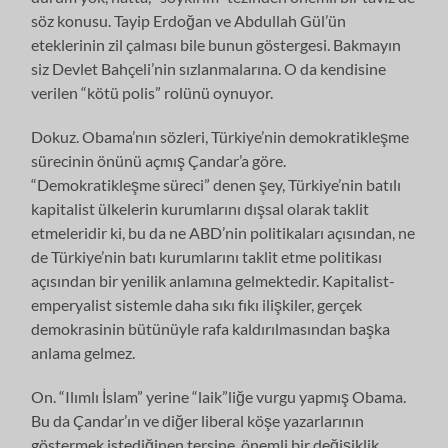
söz konusu. Tayip Erdoğan ve Abdullah Gül’ün
eteklerinin zil çalması bile bunun göstergesi. Bakmayın
siz Devlet Bahçeli’nin sızlanmalarına. O da kendisine
verilen “kötü polis” rolünü oynuyor.
Dokuz. Obama’nın sözleri, Türkiye’nin demokratikleşme
sürecinin önünü açmış Çandar’a göre.
“Demokratikleşme süreci” denen şey, Türkiye’nin batılı
kapitalist ülkelerin kurumlarını dışsal olarak taklit
etmeleridir ki, bu da ne ABD’nin politikaları açısından, ne
de Türkiye’nin batı kurumlarını taklit etme politikası
açısından bir yenilik anlamına gelmektedir. Kapitalist-
emperyalist sistemle daha sıkı fıkı ilişkiler, gerçek
demokrasinin bütünüyle rafa kaldırılmasından başka
anlama gelmez.
On. “Ilımlı İslam” yerine “laik”liğe vurgu yapmış Obama.
Bu da Çandar’ın ve diğer liberal köşe yazarlarının
göstermek istediğinen tersine, önemli bir değişiklik