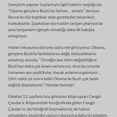
Gençlerle yapılan toplantıyla ilgili haberin başlığında
“Obama gençlere Bush’tan farkını… anlattı” deniyor.
Bence bu tür başlıklar atan gazeteciler beceriksiz
hokkabazlar. Şapkadan durmadan tavşan çıkarıyorlar
ama tavşanların gerçek olmadığı daha ilk bakışta
anlaşılıyor.
Haberi okuyunca durumu daha net görüyoruz. Obama,
gençlere Bush’la farklılıklarını değil, farksızlıklarını
anlatmış aslında: “Örneğin ben iklim değişikliğine
Bush’tan daha çok önem veriyorum. Ama bu onunla
tamamen ayrı politikalar olacak anlamına gelmiyor…
Dört-sekiz yıl sonra belki Obama ile Bush çok farklı
değildi diyeceksiniz.” Nerede farklılık?
Gelelim 13. sayfada boy gösteren köşe yazarı Cengiz
Çandar’a. Köşesindeki fotoğrafında gülen Cengiz
Çandar’ın, bu fotoğrafı koymakla hiç de haksız
olmadığını, bugünkü yazısını okuyunca daha iyi anladım.