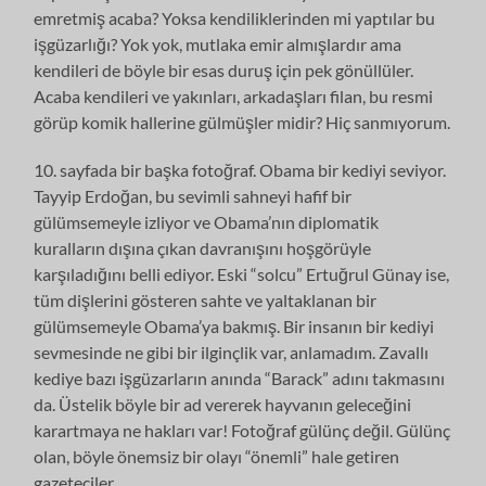
emretmiş acaba? Yoksa kendiliklerinden mi yaptılar bu
işgüzarlığı? Yok yok, mutlaka emir almışlardır ama
kendileri de böyle bir esas duruş için pek gönüllüler.
Acaba kendileri ve yakınları, arkadaşları filan, bu resmi
görüp komik hallerine gülmüşler midir? Hiç sanmıyorum.
10. sayfada bir başka fotoğraf. Obama bir kediyi seviyor.
Tayyip Erdoğan, bu sevimli sahneyi hafif bir
gülümsemeyle izliyor ve Obama’nın diplomatik
kuralların dışına çıkan davranışını hoşgörüyle
karşıladığını belli ediyor. Eski “solcu” Ertuğrul Günay ise,
tüm dişlerini gösteren sahte ve yaltaklanan bir
gülümsemeyle Obama’ya bakmış. Bir insanın bir kediyi
sevmesinde ne gibi bir ilginçlik var, anlamadım. Zavallı
kediye bazı işgüzarların anında “Barack” adını takmasını
da. Üstelik böyle bir ad vererek hayvanın geleceğini
karartmaya ne hakları var! Fotoğraf gülünç değil. Gülünç
olan, böyle önemsiz bir olayı “önemli” hale getiren
gazeteciler.