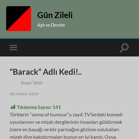
Gün Zileli
Aşk ve Devrim
Toggle
Toggle
search
mobile
field
menu
“Barack” Adlı Kedi!..
Siyasi Tahlil
08 NISAN 2009
Tıklanma Sayısı:
141
Türklerin “sense of humour”u zayıf. TV’lerdeki komedi
oyunlarının ve mizah dergilerinin insanları güldürmek
üzere en bayağı ve kör parmağım gözüne sululukları
mizah diye kakıştırmaları bunun en iyi kanıtı. Oysa,