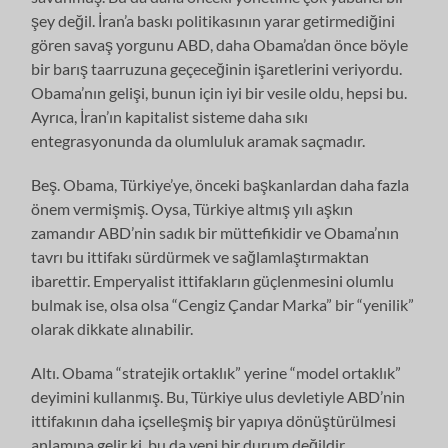
şey değil. İran’a baskı politikasının yarar getirmediğini
gören savaş yorgunu ABD, daha Obama’dan önce böyle
bir barış taarruzuna geçeceğinin işaretlerini veriyordu.
Obama’nın gelişi, bunun için iyi bir vesile oldu, hepsi bu.
Ayrıca, İran’ın kapitalist sisteme daha sıkı
entegrasyonunda da olumluluk aramak saçmadır.
Beş. Obama, Türkiye’ye, önceki başkanlardan daha fazla
önem vermişmiş. Oysa, Türkiye altmış yılı aşkın
zamandır ABD’nin sadık bir müttefikidir ve Obama’nın
tavrı bu ittifakı sürdürmek ve sağlamlaştırmaktan
ibarettir. Emperyalist ittifakların güçlenmesini olumlu
bulmak ise, olsa olsa “Cengiz Çandar Marka” bir “yenilik”
olarak dikkate alınabilir.
Altı. Obama “stratejik ortaklık” yerine “model ortaklık”
deyimini kullanmış. Bu, Türkiye ulus devletiyle ABD’nin
ittifakının daha içselleşmiş bir yapıya dönüştürülmesi
anlamına gelir ki, bu da yeni bir durum değildir.