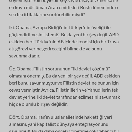
söylemişti? Yok böyle bir şey. Öyle olsaydı, Amerika ile
en koyu müslüman Arap emirlikleri Bush döneminde o
sıkı fıkı ittifaklarını sürdürebilir miydi?
İki. Obama, Avrupa Birliği’nin Türkiye’nin üyeliği ile
güçlendirilmesini istemiş. Bu da yeni bir şey değil. ABD
eskiden beri Türkiye’nin AB içinde kendisi için bir Truva
atı görevi yerine getireceğini bilmekte ve bunu
savunmaktadır.
Üç. Obama, Filistin sorununun “iki devlet çözümü”
olmasını önermiş. Bu da yeni bir şey değil. ABD eskiden
beri bunu savunmuştur ve Filistin devletine bunun için
cevaz vermiştir. Ayrıca, Filistinlilerin ve Yahudilerin tek
devlet yerine, iki devlet tarafından ezilmesini savunmak
hiç de olumlu bir şey değildir.
Dört. Obama, İran’ın uluslar ailesinde hak ettiği yeri
almasını, yani kapitalist dünyaya entegrasyonunu
savunmuş. Bu da daha önceki yönetime çok yabancı bir