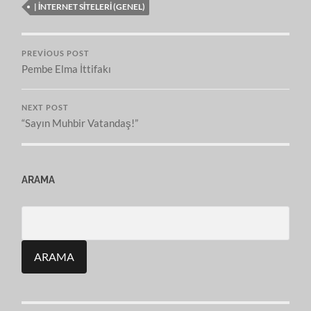
| İNTERNET SITELERI (GENEL)
PREVIOUS POST
Pembe Elma İttifakı
NEXT POST
“Sayın Muhbir Vatandaş!”
ARAMA
Search
for: