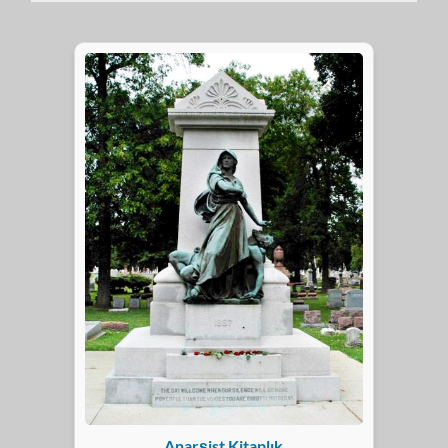
Anarşist Kitaplık