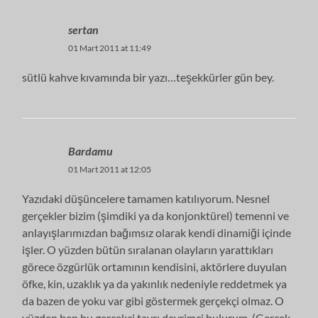
sertan
01 Mart 2011 at 11:49
sütlü kahve kıvamında bir yazı…teşekkürler gün bey.
Bardamu
01 Mart 2011 at 12:05
Yazıdaki düşüncelere tamamen katılıyorum. Nesnel
gerçekler bizim (şimdiki ya da konjonktürel) temenni ve
anlayışlarımızdan bağımsız olarak kendi dinamiği içinde
işler. O yüzden bütün sıralanan olayların yarattıkları
görece özgürlük ortamının kendisini, aktörlere duyulan
öfke, kin, uzaklık ya da yakınlık nedeniyle reddetmek ya
da bazen de yoku var gibi göstermek gerçekçi olmaz. O
yüzden ben bu gerçekçi tavrı devrimci bulurum. (Gerçek