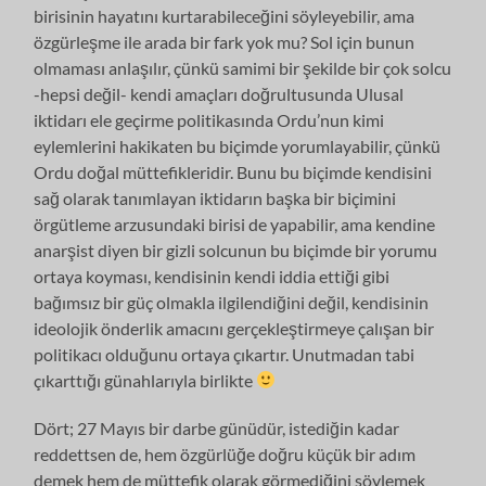
birisinin hayatını kurtarabileceğini söyleyebilir, ama
özgürleşme ile arada bir fark yok mu? Sol için bunun
olmaması anlaşılır, çünkü samimi bir şekilde bir çok solcu
-hepsi değil- kendi amaçları doğrultusunda Ulusal
iktidarı ele geçirme politikasında Ordu’nun kimi
eylemlerini hakikaten bu biçimde yorumlayabilir, çünkü
Ordu doğal müttefikleridir. Bunu bu biçimde kendisini
sağ olarak tanımlayan iktidarın başka bir biçimini
örgütleme arzusundaki birisi de yapabilir, ama kendine
anarşist diyen bir gizli solcunun bu biçimde bir yorumu
ortaya koyması, kendisinin kendi iddia ettiği gibi
bağımsız bir güç olmakla ilgilendiğini değil, kendisinin
ideolojik önderlik amacını gerçekleştirmeye çalışan bir
politikacı olduğunu ortaya çıkartır. Unutmadan tabi
çıkarttığı günahlarıyla birlikte
Dört; 27 Mayıs bir darbe günüdür, istediğin kadar
reddettsen de, hem özgürlüğe doğru küçük bir adım
demek hem de müttefik olarak görmediğini söylemek