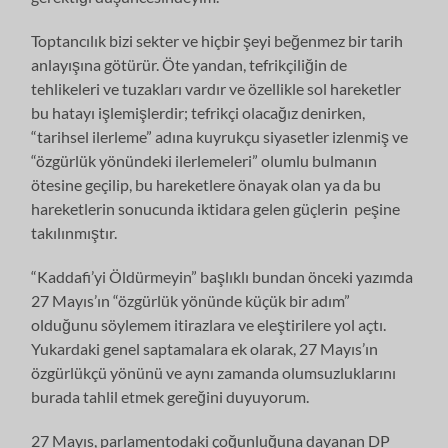
Toptancılık bizi sekter ve hiçbir şeyi beğenmez bir tarih
anlayışına götürür. Öte yandan, tefrikçiliğin de
tehlikeleri ve tuzakları vardır ve özellikle sol hareketler
bu hatayı işlemişlerdir; tefrikçi olacağız denirken,
“tarihsel ilerleme” adına kuyrukçu siyasetler izlenmiş ve
“özgürlük yönündeki ilerlemeleri” olumlu bulmanın
ötesine geçilip, bu hareketlere önayak olan ya da bu
hareketlerin sonucunda iktidara gelen güçlerin peşine
takılınmıştır.
“Kaddafi’yi Öldürmeyin” başlıklı bundan önceki yazımda
27 Mayıs’ın “özgürlük yönünde küçük bir adım”
olduğunu söylemem itirazlara ve eleştirilere yol açtı.
Yukardaki genel saptamalara ek olarak, 27 Mayıs’ın
özgürlükçü yönünü ve aynı zamanda olumsuzluklarını
burada tahlil etmek gereğini duyuyorum.
27 Mayıs, parlamentodaki çoğunluğuna dayanan DP