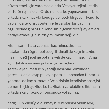
düzenlemek için varolmasıdır da. Vesayet rejimi kendisi
bir terör rejimi olan Ordu’nun darbe yapmayanının bile
ortadan kalkmasıyla konuşulabilecek birşeydir, kendi iç
yapısında terörist yöntemlerle varolan bir yapının
özgürleşme gibi öz’ün kendisinin geliştireceği eylemleri
hediye etmesi gibi birşey mümkün değildir.
Altı; İnsanın hata yapması kaçınılmazdır. İnsanın
hatalarından öğrenebileceği ihtimali de kaçınlmazdır.
İnsanın değişebilme potansiyeli de kaçınılmazdır. Ama
aynı şekilde insanın potansiyel amaçlarının
gerçekleşebilmesi için yaptığı hesapları yüzünden
gerçeklikleri allayıp pullayıp para kullanmadan tüccarlık
yapması da kaçınılmazdır. Ve birisinin kendisine anarşist
demesi hiçbir şekilde bu hakikatin varolabilme ihtimalini
ortadan kaldıracak bir önsonuca yol açmaz.
Yedi; Gün Zileli’yi öldürmeyin, o kendisini öldürüyor,
hem de kendisiyle yüzleşmeyerek ve kendisine yalan