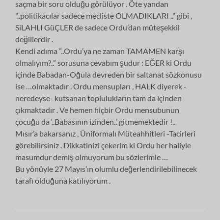
saçma bir soru olduğu görülüyor . Öte yandan
”..politikacılar sadece mecliste OLMADIKLARI ..” gibi ,
SiLAHLI GüÇLER de sadece Ordu’dan müteşekkil
değillerdir .
Kendi adıma ”..Ordu’ya ne zaman TAMAMEN karşı
olmalıyım?..” sorusuna cevabım şudur : EĞER ki Ordu
içinde Babadan-Oğula devreden bir saltanat sözkonusu
ise …olmaktadır . Ordu mensupları , HALK diyerek -
neredeyse- kutsanan toplulukların tam da içinden
çıkmaktadır . Ve hemen hiçbir Ordu mensubunun
çocuğu da ‘..Babasının izinden..’ gitmemektedir !..
Mısır’a bakarsanız , Üniformalı Müteahhitleri -Tacirleri
görebilirsiniz . Dikkatinizi çekerim ki Ordu her haliyle
masumdur demiş olmuyorum bu sözlerimle …
Bu yönüyle 27 Mayıs’ın olumlu değerlendirilebilinecek
tarafı olduğuna katılıyorum .