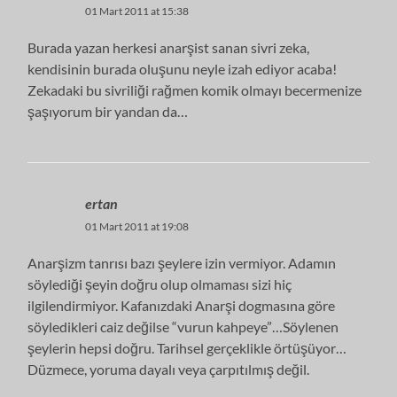
01 Mart 2011 at 15:38
Burada yazan herkesi anarşist sanan sivri zeka,
kendisinin burada oluşunu neyle izah ediyor acaba!
Zekadaki bu sivriliği rağmen komik olmayı becermenize
şaşıyorum bir yandan da…
ertan
01 Mart 2011 at 19:08
Anarşizm tanrısı bazı şeylere izin vermiyor. Adamın
söylediği şeyin doğru olup olmaması sizi hiç
ilgilendirmiyor. Kafanızdaki Anarşi dogmasına göre
söyledikleri caiz değilse “vurun kahpeye”…Söylenen
şeylerin hepsi doğru. Tarihsel gerçeklikle örtüşüyor…
Düzmece, yoruma dayalı veya çarpıtılmış değil.