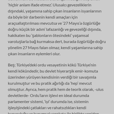
‘hiçbir anlam ifade etmez’. Ulusalcı gevezeliklerin
dışındaki, yaşamına sahip çıkan insanların isyanlarının
da böyle bir darbenin kendi amaçları için
araçsallaştırılması mevcutsa ve ’27 Mayıs’a özgürlüğe
doğru küçük bir adım’ lafazanlığı ve gevezeliği dışında,
hakikaten bu ‘şablonların ötesindeki’ yaşamsal
varoluşlarla bağ kurmaksa dert, burada özgürlüğe doğru
yönelim 27 Mayıs falan olmaz, kendi yaşamlarına sahip
çıkan insanların eylemleri olur.
Beş; Türkiye’deki ordu vesayetinin kökü Türkiye’nin
kendi kökündedir, bu devlet hiyerarşik emir-komuta
üzerinden yürüyen kendisinin verdiği bir savaşımla
kurulmuştur ve bu pratik ağırlığı da ‘hep’ mevcut
olmuştur. Ayrıca, hem pratik hem de teorik olarak, -ulus
devletlerde- Ordu’ların işlevi en ideal durumda
parlamenter sistemi, ‘iyi’ durumda ise, sistemin
işleyişindeki çatlakları ve rahatsızlıkları kendi
kuruculuğu ve kurumsal varoluşu ile birlikte yeniden