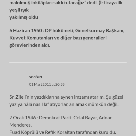
malolmuş inkilâpları saklı tutacağız” dedi. (İrticaya ilk
yeşil ışık
yakılmış oldu
6 Haziran 1950 : DP hükümeti; Genelkurmay Başkanı,
Kuvvet Komutanları ve diğer bazı generalleri
görevlerinden aldı.
sertan
01 Mart 2011 at 20:38
Sn.Zileli’nin yazdıklarına aynen imzamı atarım. Şu güzel
yazıya hâlâ nasıl laf atıyorlar, anlamak mümkün değil.
7 Ocak 1946 : Demokrat Parti; Celal Bayar, Adnan
Menderes,
Fuad Köprülü ve Refik Koraltan tarafından kuruldu.