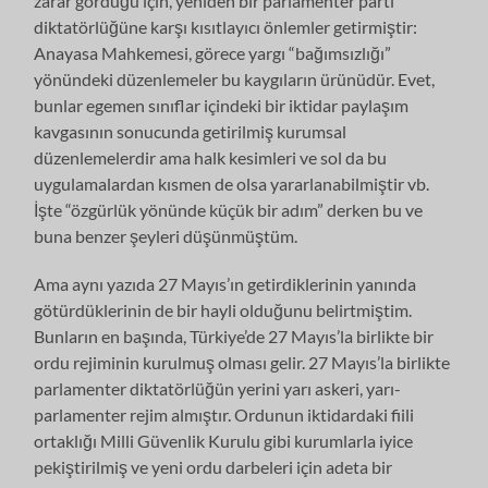
zarar gördüğü için, yeniden bir parlamenter parti
diktatörlüğüne karşı kısıtlayıcı önlemler getirmiştir:
Anayasa Mahkemesi, görece yargı “bağımsızlığı”
yönündeki düzenlemeler bu kaygıların ürünüdür. Evet,
bunlar egemen sınıflar içindeki bir iktidar paylaşım
kavgasının sonucunda getirilmiş kurumsal
düzenlemelerdir ama halk kesimleri ve sol da bu
uygulamalardan kısmen de olsa yararlanabilmiştir vb.
İşte “özgürlük yönünde küçük bir adım” derken bu ve
buna benzer şeyleri düşünmüştüm.
Ama aynı yazıda 27 Mayıs’ın getirdiklerinin yanında
götürdüklerinin de bir hayli olduğunu belirtmiştim.
Bunların en başında, Türkiye’de 27 Mayıs’la birlikte bir
ordu rejiminin kurulmuş olması gelir. 27 Mayıs’la birlikte
parlamenter diktatörlüğün yerini yarı askeri, yarı-
parlamenter rejim almıştır. Ordunun iktidardaki fiili
ortaklığı Milli Güvenlik Kurulu gibi kurumlarla iyice
pekiştirilmiş ve yeni ordu darbeleri için adeta bir