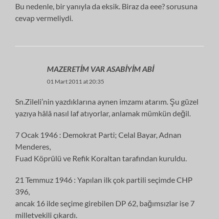
Bu nedenle, bir yanıyla da eksik. Biraz da eee? sorusuna
cevap vermeliydi.
MAZERETİM VAR ASABİYİM ABİ
01 Mart 2011 at 20:35
Sn.Zileli’nin yazdıklarına aynen imzamı atarım. Şu güzel
yazıya hâlâ nasıl laf atıyorlar, anlamak mümkün değil.
7 Ocak 1946 : Demokrat Parti; Celal Bayar, Adnan
Menderes,
Fuad Köprülü ve Refik Koraltan tarafından kuruldu.
21 Temmuz 1946 : Yapılan ilk çok partili seçimde CHP
396,
ancak 16 ilde seçime girebilen DP 62, bağımsızlar ise 7
milletvekili çıkardı.