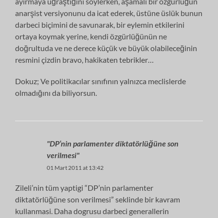
ayırmaya uğraştığını söylerken, aşamalı bir özgürlüğün
anarşist versiyonunu da icat ederek, üstüne üslük bunun
darbeci biçimini de savunarak, bir eylemin etkilerini
ortaya koymak yerine, kendi özgürlüğünün ne
doğrultuda ve ne derece küçük ve büyük olabileceğinin
resmini çizdin bravo, hakikaten tebrikler…
Dokuz; Ve politikacılar sınıfının yalnızca meclislerde
olmadığını da biliyorsun.
"DP’nin parlamenter diktatörlüğüne son
verilmesi"
01 Mart 2011 at 13:42
Zileli’nin tüm yaptigi “DP’nin parlamenter
diktatörlüğüne son verilmesi” seklinde bir kavram
kullanmasi. Daha dogrusu darbeci generallerin