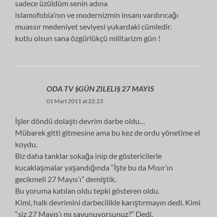
sadece üzüldüm senin adına
islamofobia’nın ve modernizmin insanı vardırıcağı
muassır medeniyet seviyesi yukardaki cümledir.
kutlu olsun sana özgürlükçü militarizm gün !
ODA TV §GÜN ZILELI§ 27 MAYIS
01 Mart 2011 at 22:23
İşler döndü dolaştı devrim darbe oldu…
Mübarek gitti gitmesine ama bu kez de ordu yönetime el
koydu.
Biz daha tanklar sokağa inip de göstericilerle
kucaklaşmalar yaşandığında “İşte bu da Mısır’ın
gecikmeli 27 Mayıs’ı” demiştik.
Bu yoruma katılan oldu tepki gösteren oldu.
Kimi, halk devrimini darbecilikle karıştırmayın dedi. Kimi
“siz 27 Mayıs’ı mı savunuyorsunuz?” Dedi.