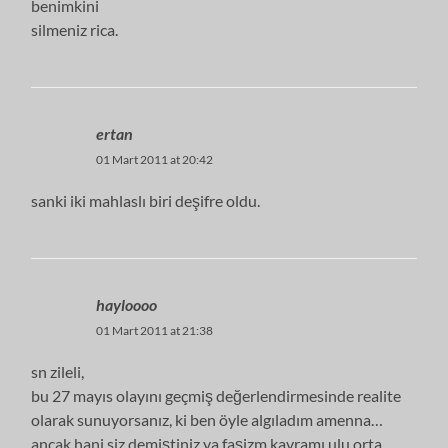
benimkini
silmeniz rica.
ertan
01 Mart 2011 at 20:42
sanki iki mahlaslı biri deşifre oldu.
hayloooo
01 Mart 2011 at 21:38
sn zileli,
bu 27 mayıs olayını geçmiş değerlendirmesinde realite
olarak sunuyorsanız, ki ben öyle algıladım amenna…
ancak hani siz demiştiniz ya faşizm kavramı ulu orta