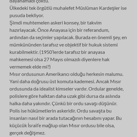
dayanamadı çöktü.
Ülkedeki tek örgütlü muhalefet Müslüman Kardeşler ise
pusuda bekliyor.
Şimdi muhtemelen askeri konsey, bir takvim
hazırlayacak. Önce Anayasa için bir referandum,
ardından da seçimler yapılacak. Burada en önemli şey, en
mümkününden tarafsız ve objektif bir hukuk sistemi
kurabilmektir. (1950’lerde tarafsız bir anayasa
mahkemesi olsa 27 Mayıs olmazdı diyenlere hak
vermemek elde mi?)
Mısır ordusunun Amerikancı olduğu herkesin malumu.
Yani daha doğrusu üst komuta kademesi. Ancak Mısır
ordusunda da idealist kimseler vardır. Ordular genelde,
polislere göre halktan daha uzak gibi dursa da aslında
halka daha yakındır. Çünkü bir ordu savaşı düşünür.
Polis ise hükümetlerin askeridir. Ordu savaşta bu
insanları nasıl bir arada tutacağının hesabını yapar. Bu
küçücük İsrail’e mağlup olan Mısır ordusu bile olsa,
gerçek değişmez.