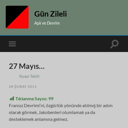
Gün Zileli
Aşk ve Devrim
Toggle
Toggle
search
mobile
field
menu
27 Mayıs…
Siyasi Tahlil
28 ŞUBAT 2011
Tıklanma Sayısı:
99
Fransız Devrimi’ni, özgürlük yönünde atılmış bir adım
olarak görmek, Jakobenleri olumlamak ya da
desteklemek anlamına gelmez.