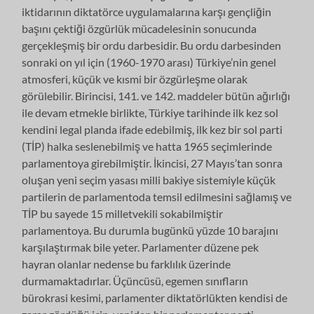
iktidarının diktatörce uygulamalarına karşı gençliğin
başını çektiği özgürlük mücadelesinin sonucunda
gerçekleşmiş bir ordu darbesidir. Bu ordu darbesinden
sonraki on yıl için (1960-1970 arası) Türkiye’nin genel
atmosferi, küçük ve kısmi bir özgürleşme olarak
görülebilir. Birincisi, 141. ve 142. maddeler bütün ağırlığı
ile devam etmekle birlikte, Türkiye tarihinde ilk kez sol
kendini legal planda ifade edebilmiş, ilk kez bir sol parti
(TİP) halka seslenebilmiş ve hatta 1965 seçimlerinde
parlamentoya girebilmiştir. İkincisi, 27 Mayıs’tan sonra
oluşan yeni seçim yasası milli bakiye sistemiyle küçük
partilerin de parlamentoda temsil edilmesini sağlamış ve
TİP bu sayede 15 milletvekili sokabilmiştir
parlamentoya. Bu durumla bugünkü yüzde 10 barajını
karşılaştırmak bile yeter. Parlamenter düzene pek
hayran olanlar nedense bu farklılık üzerinde
durmamaktadırlar. Üçüncüsü, egemen sınıfların
bürokrasi kesimi, parlamenter diktatörlükten kendisi de