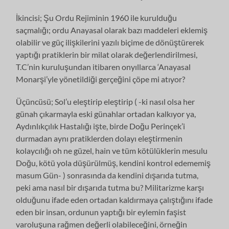
İkincisi; Şu Ordu Rejiminin 1960 ile kurulduğu
saçmalığı; ordu Anayasal olarak bazı maddeleri eklemiş
olabilir ve güç ilişkilerini yazılı biçime de dönüştürerek
yaptığı pratiklerin bir milat olarak değerlendirilmesi,
T.C’nin kuruluşundan itibaren onyıllarca ‘Anayasal
Monarşi’yle yönetildiği gerçeğini çöpe mi atıyor?
Üçüncüsü; Sol’u eleştirip eleştirip ( -ki nasıl olsa her
günah çıkarmayla eski günahlar ortadan kalkıyor ya,
Aydınlıkçılık Hastalığı işte, birde Doğu Perinçek’i
durmadan aynı pratiklerden dolayı eleştirmenin
kolaycılığı oh ne güzel, hain ve tüm kötülüklerin mesulu
Doğu, kötü yola düşürülmüş, kendini kontrol edememiş
masum Gün- ) sonrasında da kendini dışarıda tutma,
peki ama nasıl bir dışarıda tutma bu? Militarizme karşı
olduğunu ifade eden ortadan kaldırmaya çalıştığını ifade
eden bir insan, ordunun yaptığı bir eylemin faşist
varoluşuna rağmen değerli olabileceğini, örneğin