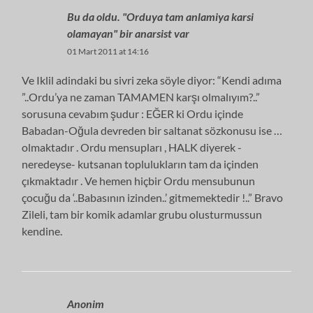
Bu da oldu. "Orduya tam anlamiya karsi
olamayan" bir anarsist var
01 Mart 2011 at 14:16
Ve Iklil adindaki bu sivri zeka söyle diyor: “Kendi adıma
”..Ordu’ya ne zaman TAMAMEN karşı olmalıyım?..”
sorusuna cevabım şudur : EĞER ki Ordu içinde
Babadan-Oğula devreden bir saltanat sözkonusu ise …
olmaktadır . Ordu mensupları , HALK diyerek -
neredeyse- kutsanan toplulukların tam da içinden
çıkmaktadır . Ve hemen hiçbir Ordu mensubunun
çocuğu da ‘..Babasının izinden..’ gitmemektedir !..” Bravo
Zileli, tam bir komik adamlar grubu olusturmussun
kendine.
Anonim