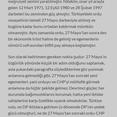
meşruiyet zemini yaratılmıştır. Nitekim, onar yıl arayla
gelen 12 Mart 1971, 12 Eylül 1980 ve 28 Şubat 1997
darbeleri bu zeminden güç almıştır. Türkiye’deki ordu
vesayetinin temeli 27 Mayıs darbesiyle atılmış ve
bugüne kadar bunu ortadan kaldırmak mümkün
olmamıştır. Aynı zamanda ordu, 27 Mayıs’tan sonra dev
bir ekonomik tröst haline de gelmiş ve egemenlerin
sömürü sofrasından bilfiil pay almaya başlamıştır.
Son olarak belirtmem gereken nokta şudur: 27 Mayıs’ın
özgürlük yönünde küçük bir adım olduğunu saptamak,
asla yukardaki paragrafta söylediklerime göz yummak
anlamına gelmediği gibi, 27 Mayıs’tan sonraki yeni
egemenleri, yani orduyu ve CHP’yi müttefik görmek
anlamına da hiçbir şekilde gelmez. Devrimci güçler, her
durumda bağımsızlıklarını korumalı, hatta yeni iktidar
sahiplerine karşı özellikle uyanık olmalıdırlar. Türkiye
solu, ne DP iktidara gelirken (o dönemde DP’nin yedek
gücü olmuştur), ne de 27 Mayıs’tan sonraki ordu-CHP