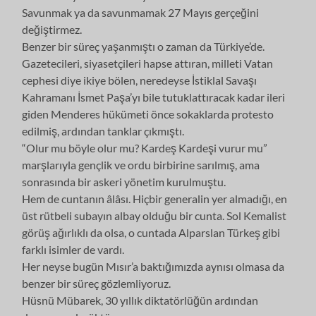
Savunmak ya da savunmamak 27 Mayıs gerçeğini
değiştirmez.
Benzer bir süreç yaşanmıştı o zaman da Türkiye’de.
Gazetecileri, siyasetçileri hapse attıran, milleti Vatan
cephesi diye ikiye bölen, neredeyse İstiklal Savaşı
Kahramanı İsmet Paşa’yı bile tutuklattıracak kadar ileri
giden Menderes hükümeti önce sokaklarda protesto
edilmiş, ardından tanklar çıkmıştı.
“Olur mu böyle olur mu? Kardeş Kardeşi vurur mu”
marşlarıyla gençlik ve ordu birbirine sarılmış, ama
sonrasında bir askeri yönetim kurulmuştu.
Hem de cuntanın âlâsı. Hiçbir generalin yer almadığı, en
üst rütbeli subayın albay olduğu bir cunta. Sol Kemalist
görüş ağırlıklı da olsa, o cuntada Alparslan Türkeş gibi
farklı isimler de vardı.
Her neyse bugün Mısır’a baktığımızda aynısı olmasa da
benzer bir süreç gözlemliyoruz.
Hüsnü Mübarek, 30 yıllık diktatörlüğün ardından