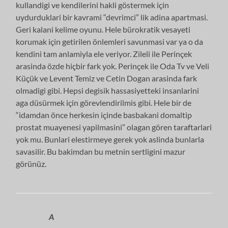
kullandigi ve kendilerini hakli göstermek için
uydurduklari bir kavrami “devrimci” lik adina apartmasi.
Geri kalani kelime oyunu. Hele bürokratik vesayeti
korumak için getirilen önlemleri savunmasi var ya o da
kendini tam anlamiyla ele veriyor. Zileli ile Perinçek
arasinda özde hiçbir fark yok. Perinçek ile Oda Tv ve Veli
Küçük ve Levent Temiz ve Cetin Dogan arasinda fark
olmadigi gibi. Hepsi degisik hassasiyetteki insanlarini
aga düsürmek için görevlendirilmis gibi. Hele bir de
“idamdan önce herkesin içinde basbakani domaltip
prostat muayenesi yapilmasini” olagan gören taraftarlari
yok mu. Bunlari elestirmeye gerek yok aslinda bunlarla
savasilir. Bu bakimdan bu metnin sertligini mazur
görünüz.
A