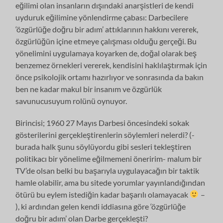
eğilimi olan insanların dışındaki anarşistleri de kendi
uyduruk eğilimine yönlendirme çabası: Darbecilere
‘özgürlüğe doğru bir adım’ attıklarının hakkını vererek,
özgürlüğün içine etmeye çalışması olduğu gerçeği. Bu
yönelimini uygulamaya koyarken de, doğal olarak beş
benzemez örnekleri vererek, kendisini haklılaştırmak için
önce psikolojik ortamı hazırlıyor ve sonrasında da bakın
ben ne kadar makul bir insanım ve özgürlük
savunucusuyum rolünü oynuyor.
Birincisi; 1960 27 Mayıs Darbesi öncesindeki sokak
gösterilerini gerçekleştirenlerin söylemleri nelerdi? (-
burada halk şunu söylüyordu gibi sesleri tekleştiren
politikacı bir yönelime eğilmemeni öneririm- malum bir
TV’de olsan belki bu başarıyla uygulayacağın bir taktik
hamle olabilir, ama bu sitede yorumlar yayınlandığından
ötürü bu eylem istediğin kadar başarılı olamayacak
–
), ki ardından gelen kendi iddiasına göre ‘özgürlüğe
doğru bir adım’ olan Darbe gerçekleşti?