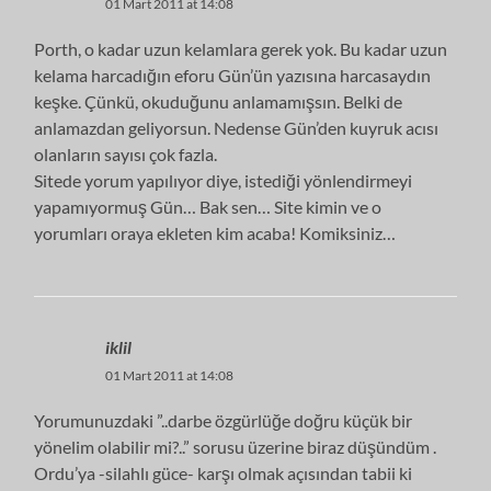
01 Mart 2011 at 14:08
Porth, o kadar uzun kelamlara gerek yok. Bu kadar uzun
kelama harcadığın eforu Gün’ün yazısına harcasaydın
keşke. Çünkü, okuduğunu anlamamışsın. Belki de
anlamazdan geliyorsun. Nedense Gün’den kuyruk acısı
olanların sayısı çok fazla.
Sitede yorum yapılıyor diye, istediği yönlendirmeyi
yapamıyormuş Gün… Bak sen… Site kimin ve o
yorumları oraya ekleten kim acaba! Komiksiniz…
iklil
01 Mart 2011 at 14:08
Yorumunuzdaki ”..darbe özgürlüğe doğru küçük bir
yönelim olabilir mi?..” sorusu üzerine biraz düşündüm .
Ordu’ya -silahlı güce- karşı olmak açısından tabii ki