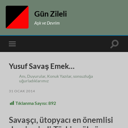
Gün Zileli
Aşk ve Devrim
Toggle
Toggle
search
mobile
field
menu
Yusuf Savaş Emek…
Anı
,
Duyurular
,
Konuk Yazılar
,
sonsuzluğa
uğurladıklarımız
31 OCAK 2014
Tıklanma Sayısı:
892
Savaşçı, ütopyacı en önemlisi