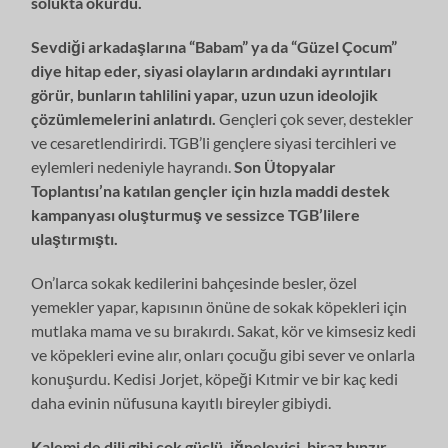
solukta okurdu.
Sevdiği arkadaşlarına “Babam” ya da “Güzel Çocum”
diye hitap eder, siyasi olayların ardındaki ayrıntıları
görür, bunların tahlilini yapar, uzun uzun ideolojik
çözümlemelerini anlatırdı.
Gençleri çok sever, destekler
ve cesaretlendirirdi. TGB’li gençlere siyasi tercihleri ve
eylemleri nedeniyle hayrandı.
Son Ütopyalar
Toplantısı’na katılan gençler için hızla maddi destek
kampanyası oluşturmuş ve sessizce TGB’lilere
ulaştırmıştı.
On’larca sokak kedilerini bahçesinde besler, özel
yemekler yapar, kapısının önüne de sokak köpekleri için
mutlaka mama ve su bırakırdı. Sakat, kör ve kimsesiz kedi
ve köpekleri evine alır, onları çocuğu gibi sever ve onlarla
konuşurdu. Kedisi Jorjet, köpeği Kıtmir ve bir kaç kedi
daha evinin nüfusuna kayıtlı bireyler gibiydi.
Kalemi de dili gibi çok güçlü, iğneleyici, biraz hınzır,