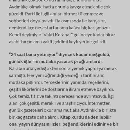
Aydınlıkçı olmak, hatta onunla kavga etmek bile çok
güzeldi. Parti ile ilgili anıları bitmez tükenmez ve
sohbetleri doyulmazdı. Rakısını soda ile karıştırır,
demlendikçe neşesi artar ama kafası hiç karışmazdı.
Kendi deyimiyle “Vakti Kerahat” gelinceye kadar biraz
asabi, hırçın ama vakit geldimi keyfi yerine gelirdi.
“24 saat bana yetmiyor” diyecek kadar meşgüldü,
günlük işlerini mutlaka yazarak proğramlardı
.
Karaburun’a yerleştikten sonra yemek yapmaya merak
sarmıştı. Her yeni öğrendiği yemeğin tarifini alır,
mutlaka pişirirdi. Yemeklerinin yanında, reçellerini,
çeşitli likörlerini de dostlarına ikram etmeye bayılırdı.
Çok temiz, titiz ve takıntı derecesinde ayrıntıcıydı. İlgi
alanı çok çeşitli, meraklı ve araştırıcıydı. İnternetten
günlük gazeteleri okur ama mutlaka Aydınlık’la birlikte
bir kaç gazete daha alırdı.
Kitap kurdu da denilebilir
ona, yayın dünyasını izler, beğendiklerini edinir ve bir