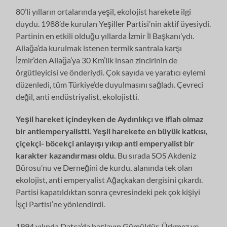
80’li yılların ortalarında yeşil, ekolojist harekete ilgi
duydu. 1988’de kurulan Yeşiller Partisi’nin aktif üyesiydi.
Partinin en etkili olduğu yıllarda İzmir İl Başkanı’ydı.
Aliağa’da kurulmak istenen termik santrala karşı
İzmir’den Aliağa’ya 30 Km’lik insan zincirinin de
örgütleyicisi ve önderiydi. Çok sayıda ve yaratıcı eylemi
düzenledi, tüm Türkiye’de duyulmasını sağladı. Çevreci
değil, anti endüstriyalist, ekolojistti.
Yeşil hareket içindeyken de Aydınlıkçı ve iflah olmaz
bir antiemperyalistti.
Yeşil harekete en büyük katkısı,
çiçekçi- böcekçi anlayışı yıkıp anti emperyalist bir
karakter kazandırması oldu.
Bu sırada SOS Akdeniz
Bürosu’nu ve Derneğini de kurdu, alanında tek olan
ekolojist, anti emperyalist Ağaçkakan dergisini çıkardı.
Partisi kapatıldıktan sonra çevresindeki pek çok kişiyi
İşçi Partisi’ne yönlendirdi.
1994 yılında Datça’da başlayıp Gümüldür-Ürkmez ve