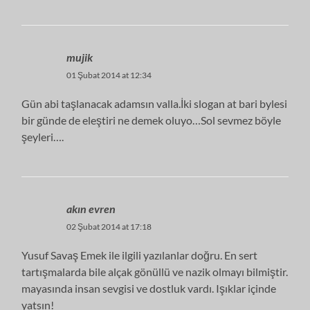
mujik
01 Şubat 2014 at 12:34
Gün abi taşlanacak adamsın valla.İki slogan at bari bylesi
bir günde de eleştiri ne demek oluyo…Sol sevmez böyle
şeyleri….
akın evren
02 Şubat 2014 at 17:18
Yusuf Savaş Emek ile ilgili yazılanlar doğru. En sert
tartışmalarda bile alçak gönüllü ve nazik olmayı bilmiştir.
mayasında insan sevgisi ve dostluk vardı. Işıklar içinde
yatsın!