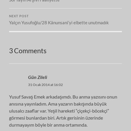
NEXT POST
Yalçın Yusufoğlu/28 Kânunsani’yi elbette unutmadık
3 Comments
Gün Zileli
31 Ocak 2014 at 16:02
Yusuf Savaş Emek arkadaşımdı. Bu anma yazısını onun
anısına yayınladım. Ama yazarın bakışında büyük
ulusalcı zaaflar var. Yeşil hareketi “çiçekçi-böcekçi”
görmesi bunlardan biri. Artık gerisinin üzerinde
durmayayım böyle bir anma ortamında.