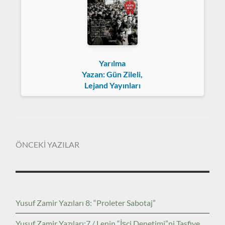
Yarılma
Yazan: Gün Zileli,
Lejand Yayınları
ÖNCEKİ YAZILAR
Yusuf Zamir Yazıları 8: “Proleter Sabotaj”
Yusuf Zamir Yazıları:7 / Lenin “İşçi Denetimi”ni Tasfiye