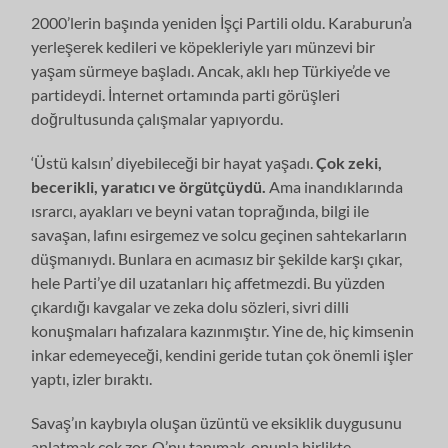
2000’lerin başında yeniden İşçi Partili oldu. Karaburun’a
yerleşerek kedileri ve köpekleriyle yarı münzevi bir
yaşam sürmeye başladı. Ancak, aklı hep Türkiye’de ve
partideydi. İnternet ortamında parti görüşleri
doğrultusunda çalışmalar yapıyordu.
‘Üstü kalsın’ diyebileceği bir hayat yaşadı.
Çok zeki,
becerikli, yaratıcı ve örgütçüydü.
Ama inandıklarında
ısrarcı, ayakları ve beyni vatan toprağında, bilgi ile
savaşan, lafını esirgemez ve solcu geçinen sahtekarların
düşmanıydı. Bunlara en acımasız bir şekilde karşı çıkar,
hele Parti’ye dil uzatanları hiç affetmezdi. Bu yüzden
çıkardığı kavgalar ve zeka dolu sözleri, sivri dilli
konuşmaları hafızalara kazınmıştır. Yine de, hiç kimsenin
inkar edemeyeceği, kendini geride tutan çok önemli işler
yaptı, izler bıraktı.
Savaş’ın kaybıyla oluşan üzüntü ve eksiklik duygusunu
anlatmak çok zor. O’nu tanımak, onunla birlikte