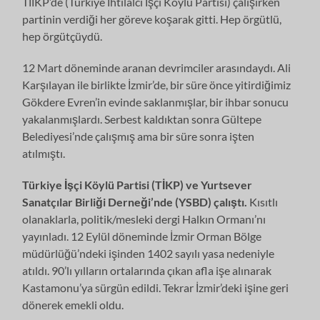
TİİKP’de (Türkiye İhtilalci İşçi Köylü Partisi) çalışırken
partinin verdiği her göreve koşarak gitti. Hep örgütlü,
hep örgütçüydü.
12 Mart döneminde aranan devrimciler arasındaydı. Ali
Karşılayan ile birlikte İzmir’de, bir süre önce yitirdiğimiz
Gökdere Evren’in evinde saklanmışlar, bir ihbar sonucu
yakalanmışlardı. Serbest kaldıktan sonra Gültepe
Belediyesi’nde çalışmış ama bir süre sonra işten
atılmıştı.
Türkiye İşçi Köylü Partisi (TİKP) ve Yurtsever
Sanatçılar Birliği Derneği’nde (YSBD) çalıştı.
Kısıtlı
olanaklarla, politik/mesleki dergi Halkın Ormanı’nı
yayınladı. 12 Eylül döneminde İzmir Orman Bölge
müdürlüğü’ndeki işinden 1402 sayılı yasa nedeniyle
atıldı. 90’lı yılların ortalarında çıkan afla işe alınarak
Kastamonu’ya sürgün edildi. Tekrar İzmir’deki işine geri
dönerek emekli oldu.