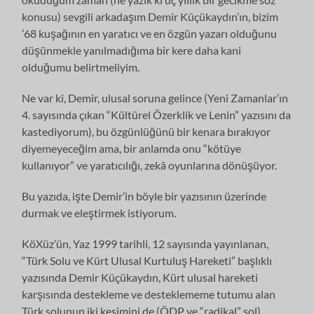
konusu) sevgili arkadaşım Demir Küçükaydın’ın, bizim
’68 kuşağının en yaratıcı ve en özgün yazarı olduğunu
düşünmekle yanılmadığıma bir kere daha kani
olduğumu belirtmeliyim.
Ne var ki, Demir, ulusal soruna gelince (Yeni Zamanlar’ın
4. sayısında çıkan “Kültürel Özerklik ve Lenin” yazısını da
kastediyorum), bu özgünlüğünü bir kenara bırakıyor
diyemeyeceğim ama, bir anlamda onu “kötüye
kullanıyor” ve yaratıcılığı, zekâ oyunlarına dönüşüyor.
Bu yazıda, işte Demir’in böyle bir yazısının üzerinde
durmak ve eleştirmek istiyorum.
KöXüz’ün, Yaz 1999 tarihli, 12 sayısında yayınlanan,
“Türk Solu ve Kürt Ulusal Kurtuluş Hareketi” başlıklı
yazısında Demir Küçükaydın, Kürt ulusal hareketi
karşısında destekleme ve desteklememe tutumu alan
Türk solunun iki kesimini de (ÖDP ve “radikal” sol),