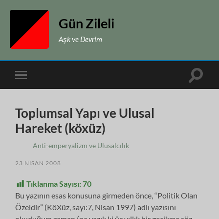
Gün Zileli
Aşk ve Devrim
Toggle
Toggle
search
mobile
field
menu
Toplumsal Yapı ve Ulusal
Hareket (köxüz)
Anti-emperyalizm ve Ulusalcılık
23 NISAN 2008
Tıklanma Sayısı:
70
Bu yazının esas konusuna girmeden önce, “Politik Olan
Özeldir” (KöXüz, sayı:7, Nisan 1997) adlı yazısını
okuduğum zaman (ne yazık ki üç yıllık bir gecikme söz