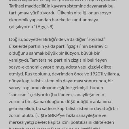
Tarihsel maddeciliğin kavram sistemine dayanarak bu
tartışmayı yürütüyordu. Ülkenin niteliği onun sosyo
ekonomik yapısından hareketle kanıtlanmaya
çalışılıyordu.” (Agy, s.8)
Doğru, Sovyetler Birliği’nde ya da diğer “soyalist”
ülkelerde partinin ya da parti “çizgisi”nin belirleyici
olduğunu sanmak büyük bir ilüzyon, büyük bir
yanılgıydı. Tam tersine, partinin çizgisini belirleyen
sosyo-ekonomik yapı olmuş, adeta yapı, çizgiyi dikte
etmişti. Rus toplumu, devrimden önce ve 1920’li yıllarda,
dünya kapitalist sisteminin dayatması sonucunda, bir
sanayi toplumu olmanın eşiğine gelmişti, bunun
“sancısını” çekiyordu (bu ifadem, sanayileşmenin
zorunlu bir aşama olduğunu düşündüğüm anlamına
gelmemelidir, bu sadece, kapitalist sistemin dayattığı bir
zorunluluktur). İşte SBKP’ye, hızla sanayileşme ve
merkeziyetçi devlet kapitalizmi politikasını dikte eden
bu toplumsal yapıdır. Demir’in de belirttiği gibi,