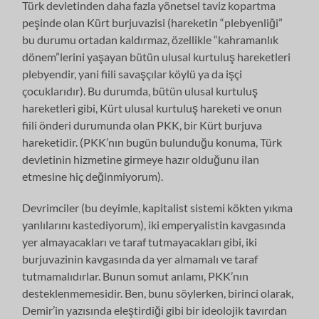
Türk devletinden daha fazla yönetsel taviz kopartma
peşinde olan Kürt burjuvazisi (hareketin “plebyenliği”
bu durumu ortadan kaldırmaz, özellikle “kahramanlık
dönem”lerini yaşayan bütün ulusal kurtuluş hareketleri
plebyendir, yani fiili savaşçılar köylü ya da işçi
çocuklarıdır). Bu durumda, bütün ulusal kurtuluş
hareketleri gibi, Kürt ulusal kurtuluş hareketi ve onun
fiili önderi durumunda olan PKK, bir Kürt burjuva
hareketidir. (PKK’nın bugün bulunduğu konuma, Türk
devletinin hizmetine girmeye hazır olduğunu ilan
etmesine hiç değinmiyorum).
Devrimciler (bu deyimle, kapitalist sistemi kökten yıkma
yanlılarını kastediyorum), iki emperyalistin kavgasında
yer almayacakları ve taraf tutmayacakları gibi, iki
burjuvazinin kavgasında da yer almamalı ve taraf
tutmamalıdırlar. Bunun somut anlamı, PKK’nın
desteklenmemesidir. Ben, bunu söylerken, birinci olarak,
Demir’in yazısında eleştirdiği gibi bir ideolojik tavırdan