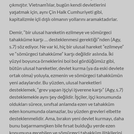
çıkmıştır. Vietnam’lılar, bugün kendi devletlerini
yaşatmak için, aynı Çin Halk Cumhuriyeti gibi,
kapitalizmle içli dışlı olmanın yollarını aramaktadırlar.
Demir, “bir ulusal hareketin ezilmeye ve sömürgeci
tahakküme karşı … desteklenmesi gerektiği”nden (Agy,
s.7) söz ediyor. Ne var ki, hiç bir ulusal hareket “ezilmeye”
ve “sömürgeci tahakküme” karşı değildir aslında. İki
yüzyıl boyunca örneklerini bol bol gördüğümüz gibi,
bütün ulusal hareketler, devlet kurma (ya da eski devlete
ortak olma) yoluyla, ezmenin ve sömürgeci tahakkümün
yeni adaylarıdır. Bu yüzden, ulusal hareketleri
desteklemek, “grev yapan işçiyi işverene karşı” (Agy, s.7)
desteklemekle aynı şey değildir. İşçiler, işçi konumunda
oldukları sürece, sınıfsal anlamda ezen ve tahakküm
eden konumunda olamazlar, bu yüzden grevleri elbette
desteklenmelidir. Ama, bırakın yeni devlet kurmayı, daha
bunu başarmamışken bile fırsat bulduğu yerde ezen
konumuna geçebilen ve sömürgeci tahakküm ilişkilerini