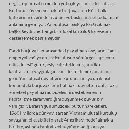
değil, toplumsal temelden yola çıkıyorum, ikinci olarak
ise, bunu söylemem, hakim burjuvazinin Kürt halk
kitlelerinin üzerindeki zulüm ve baskısına sessiz kalmam
anlamına gelmiyor. Ama, ulusal baskıya karşı çıkmak
başka şeydir, herhangi bir ulusal kurtuluş hareketini
desteklemek başka şeydir.
Farklı burjuvaziler arasındaki pay alma savaşlarını, “anti-
emperyalizm” ya da “ezilen ulusun sömürgeciliğe karşı
mücadelesi” gerekçesiyle desteklemek, pratikte
kapitalizmin yaygınlaşmasını desteklemek anlamına
gelir. Yeni ulusal devletlerin kurulmasını ya da ikincil
konumdaki burjuvazilerin halihazır devletten daha fazla
yönetsel pay alma mücadelesini desteklemenin
kapitalizme zarar verdiğini düşünmek büyük bir
yanılgıdır. Bırakın günümüzdeki bu tür hareketleri,
1960’lı yıllarda dünyayı sarsan Vietnam ulusal kurtuluş
savaşının bile, aktüel olarak Amerika’yı hedef almakla
birlikte, aslında kapitalizmi zayıflatmadığı ortaya