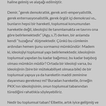
haline gelmiş ve alaşağı edilmiştir.
Demir, “gerek demokratlık, gerek anti-emperyalistlik,
gerek enternasyonalistlik, gerek örgüt içi demokrasi vs.,
bunların hepsi bir hareketi, toplumsal konumundan
hareketle değil, ideolojisi ile tanımlamakta ve tavrını ona
göre belirlemektedir.” (Agy, s.7) derken, bir anlamda
kendi “tuzağına” düşmektedir. Çünkü bu cümlenin
ardından hemen şunu sormamız mümkündür: Madem
ki, ideolojiyi toplumsal yapı belirlemektedir, ideolojinin
toplumsal yapıdan bu kadar bağımsız, bu kadar başıboş
olması mümkün müdür? Ortada bir ideoloji varsa, bu
ideolojinin (bire bir mütekabiliyet olmasa bile) de bir
toplumsal yapıya ya da hareketin maddi zeminine
dayanması gerekmez mi? Buradan hareketle, örneğin
PKK’nın ideolojisinin, onun toplumsal tabanından
türediğini rahatlıkla söyleyebiliriz.
Nedir bu toplumsal taban? Elbette, artık iyice gelişmiş ve