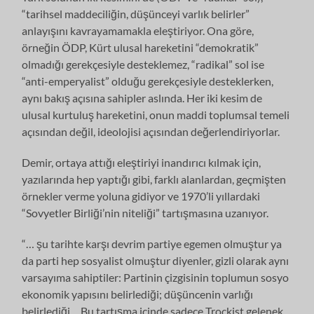
“tarihsel maddeciliğin, düşünceyi varlık belirler”
anlayışını kavrayamamakla eleştiriyor. Ona göre,
örneğin ÖDP, Kürt ulusal hareketini “demokratik”
olmadığı gerekçesiyle desteklemez, “radikal” sol ise
“anti-emperyalist” olduğu gerekçesiyle desteklerken,
aynı bakış açısına sahipler aslında. Her iki kesim de
ulusal kurtuluş hareketini, onun maddi toplumsal temeli
açısından değil, ideolojisi açısından değerlendiriyorlar.
Demir, ortaya attığı eleştiriyi inandırıcı kılmak için,
yazılarında hep yaptığı gibi, farklı alanlardan, geçmişten
örnekler verme yoluna gidiyor ve 1970’li yıllardaki
“Sovyetler Birliği’nin niteliği” tartışmasına uzanıyor.
“… şu tarihte karşı devrim partiye egemen olmuştur ya
da parti hep sosyalist olmuştur diyenler, gizli olarak aynı
varsayıma sahiptiler: Partinin çizgisinin toplumun sosyo
ekonomik yapısını belirlediği; düşüncenin varlığı
belirlediği… Bu tartışma içinde sadece Troçkist gelenek,