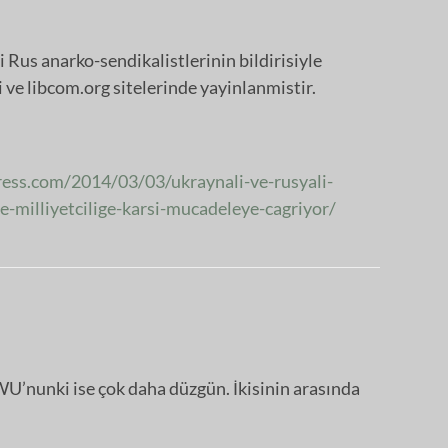
i Rus anarko-sendikalistlerinin bildirisiyle
i ve libcom.org sitelerinde yayinlanmistir.
ess.com/2014/03/03/ukraynali-ve-rusyali-
e-milliyetcilige-karsi-mucadeleye-cagriyor/
AWU’nunki ise çok daha düzgün. İkisinin arasında