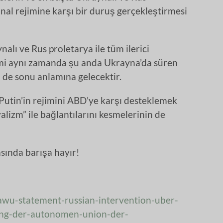
inal rejimine karşı bir duruş gerçekleştirmesi
alı ve Rus proletarya ile tüm ilerici
mi aynı zamanda şu anda Ukrayna’da süren
in de sonu anlamına gelecektir.
n Putin’in rejimini ABD’ye karşı desteklemek
lizm” ile bağlantılarını kesmelerinin de
asında barışa hayır!
awu-statement-russian-intervention-uber-
rung-der-autonomen-union-der-