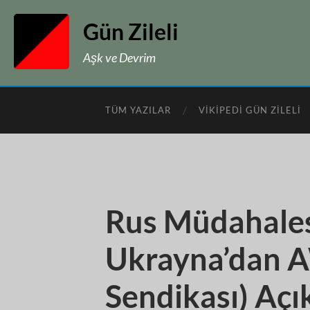
Gün Zileli
Aşk ve Devrim
TÜM YAZILAR
VIKIPEDI GÜN ZILELI
Rus Müdahales
Ukrayna’dan 
Sendikası) Açı