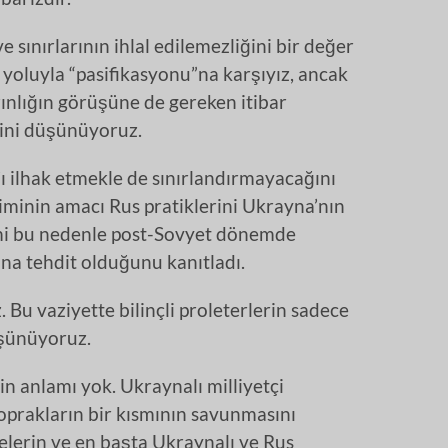
 sınırlarının ihlal edilemezliğini bir değer
 yoluyla “pasifikasyonu”na karşıyız, ancak
zınlığın görüşüne de gereken itibar
ğini düşünüyoruz.
’ı ilhak etmekle de sınırlandırmayacağını
iminin amacı Rus pratiklerini Ukrayna’nın
mi bu nedenle post-Sovyet dönemde
na tehdit olduğunu kanıtladı.
. Bu vaziyette bilinçli proleterlerin sadece
üşünüyoruz.
 anlamı yok. Ukraynalı milliyetçi
 toprakların bir kısmının savunmasını
elerin ve en başta Ukraynalı ve Rus