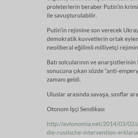
proleterlerin beraber Putin’in krim
ile savuşturulabilir.
Putin’in rejimine son verecek Ukrayn
demokratik kuvvetlerin ortak eyle
neoliberal eğilimli milliyetçi rejim
Batı solcularının ve anarşistlerini
sonucuna çıkan sözde “anti-emperya
zamanı geldi.
Uluslar arasında savaşa, sınıflar ar
Otonom İşçi Sendikası
http://avtonomia.net/2014/03/02/
die-russische-intervention-erkla