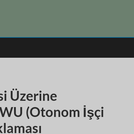
i Üzerine
AWU (Otonom İşçi
klaması