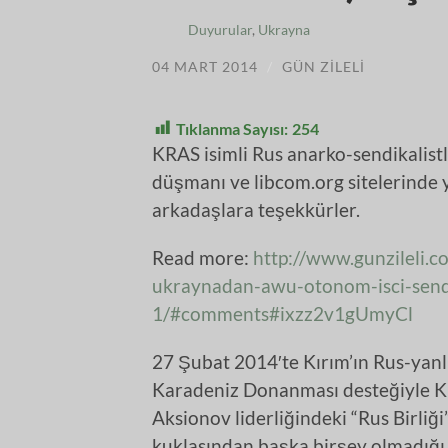
Duyurular
,
Ukrayna
04 MART 2014
/
GÜN ZILELI
Tıklanma Sayısı:
254
KRAS isimli Rus anarko-sendikalistler
düşmanı ve libcom.org sitelerinde y
arkadaşlara teşekkürler.
Read more:
http://www.gunzileli.
ukraynadan-awu-otonom-isci-send
1/#comments#ixzz2v1gUmyCl
27 Şubat 2014′te Kırım’ın Rus-yanlıs
Karadeniz Donanması desteğiyle Kı
Aksionov liderliğindeki “Rus Birliğ
kuklasından başka birşey olmadığı 