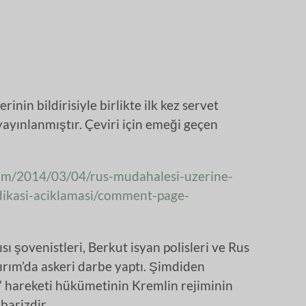
inin bildirisiyle birlikte ilk kez servet
ayınlanmıştır. Çeviri için emeği geçen
com/2014/03/04/rus-mudahalesi-uzerine-
ikasi-aciklamasi/comment-page-
ı şovenistleri, Berkut isyan polisleri ve Rus
rım’da askeri darbe yaptı. Şimdiden
i” hareketi hükümetinin Kremlin rejiminin
barizdir.