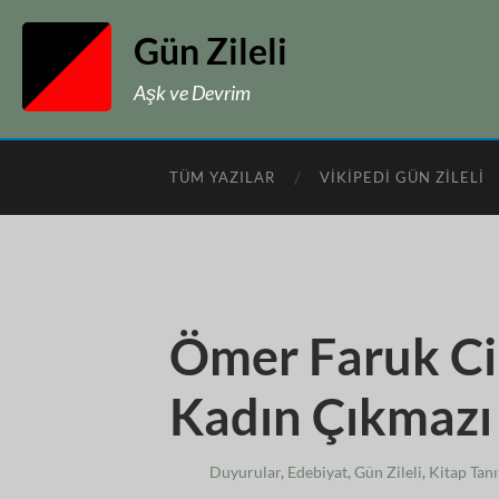
Gün Zileli
Aşk ve Devrim
TÜM YAZILAR
VIKIPEDI GÜN ZILELI
Ömer Faruk Ci
Kadın Çıkmazı
Duyurular
,
Edebiyat
,
Gün Zileli
,
Kitap Tan