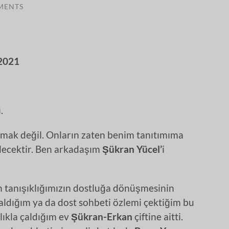
MENTS
2021
ı.
zmak değil. Onların zaten benim tanıtımıma
decektir. Ben arkadaşım
Şükran Yücel’
i
 tanışıklığımızın dostluğa dönüşmesinin
kaldığım ya da dost sohbeti özlemi çektiğim bu
lıkla çaldığım ev
Şükran-Erkan
çiftine aitti.