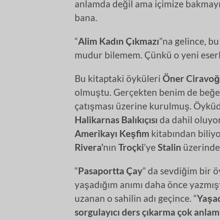
anlamda değil ama içimize bakmayı
bana.
“
Alim Kadın Çıkmazı
”na gelince, bu
mudur bilemem. Çünkü o yeni eserl
Bu kitaptaki öyküleri
Öner Ciravoğ
olmuştu. Gerçekten benim de beğ
çatışması üzerine kurulmuş. Öyküde
Halikarnas Balıkıçısı
da dahil oluyo
Amerikayı Keşfim
kitabından bili
Rivera’
nın
Troçki
’ye
Stalin
üzerinde
“
Pasaportta Çay
” da sevdiğim bir 
yaşadığım anımı daha önce yazmışt
uzanan o sahilin adı geçince. “
Yaşad
sorgulayıcı ders çıkarma çok anlam