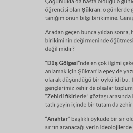
Çoğunlukla da hasta olduğu o günle
öğrencisi olan
Şükran
, o günlerde 
tanığım onun bilgi birikimine. Geni
Aradan geçen bunca yıldan sonra, ha
birikiminin değirmeninde öğütmesin
değil midir?
“Düş Gölgesi
”nde en çok ilgimi çe
anlamak için Şükran’la epey de yazış
olarak düşündüğü bir öykü idi bu.
gençlerimiz zehir de olsalar toplumun
“
Zehirli fikirlerle
” göztaşı arasında
tatlı şeyin içinde bir tutam da zehi
“
Anahtar
” başlıklı öyküde bir sır 
sırrın aranacağı yerin ideolojilerde