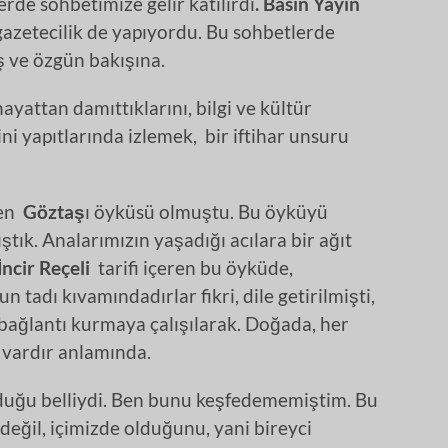
rde sohbetimize gelir katılırdı
. Basın Yayın
gazetecilik de yapıyordu. Bu sohbetlerde
ş ve özgün bakışına.
yattan damıttıklarını, bilgi ve kültür
i yapıtlarında izlemek, bir iftihar unsuru
ken
Göztaş
ı öyküsü olmuştu. Bu öyküyü
tık. Analarımızın yaşadığı acılara bir ağıt
İncir Reçeli
tarifi içeren bu öyküde,
 tadı kıvamındadırlar fikri, dile getirilmişti,
 bağlantı kurmaya çalışılarak. Doğada, her
r vardır anlamında.
olduğu belliydi. Ben bunu keşfedememiştim. Bu
 değil, içimizde olduğunu, yani bireyci