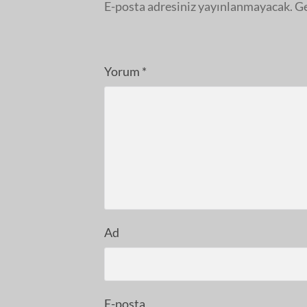
E-posta adresiniz yayınlanmayacak.
Ge
Yorum
*
Ad
E-posta