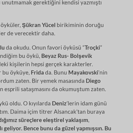
 unutmamak gerektiğini kendisi yazmıştı
 öyküler,
Şükran Yücel
birikiminin doruğu
er de verecektir daha.
lu
da okudu. Onun favori öyküsü “
Troçki
”
endiğim bu öykü,
Beyaz Rus- Bolşevik
ki kişilerin hepsi gerçek karakterler.
r bu öyküye,
Frida
da. Bunu
Mayakovski
’nin
yordum zaten. Bir yemek masasında
Diego
n esprili sataşmasını da okumuştum zaten.
öykü oldu. O kıyılarda
Deniz
’lerin idam günü
ım. Daima içim titrer Alsancak’tan buraya
ığımız süreçlere eleştirel yaklaşım
,
lı geliyor. Bence bunu da güzel yapmışsın. Bu