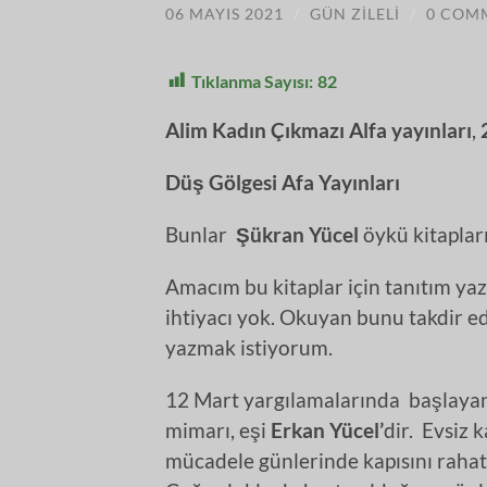
06 MAYIS 2021
/
GÜN ZILELI
/
0 COM
Tıklanma Sayısı:
82
Alim Kadın Çıkmazı Alfa yayınları
,
Düş Gölgesi Afa Yayınları
Bunlar
Şükran Yücel
öykü kitaplar
Amacım bu kitaplar için tanıtım ya
ihtiyacı yok. Okuyan bunu takdir e
yazmak istiyorum.
12 Mart yargılamalarında başlayan
mimarı, eşi
Erkan Yücel’
dir. Evsiz 
mücadele günlerinde kapısını rahat