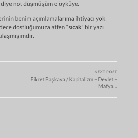
” diye not düşmüşüm o öyküye.
erinin benim açımlamalarıma ihtiyacı yok.
dece dostluğumuza atfen “
sıcak
” bir yazı
laşmışımdır.
NEXT POST
Fikret Başkaya / Kapitalizm – Devlet –
Mafya…