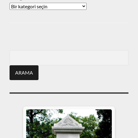
ARA
Search
for: