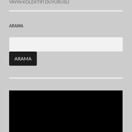
YAYIN KOLEKTİFİ DUYURUSU
ARAMA
Search
for: