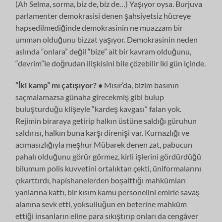
(Ah Selma, sorma, biz de, biz de…) Yaşıyor oysa. Burjuva
parlamenter demokrasisi denen şahsiyetsiz hücreye
hapsedilmediğinde demokrasinin ne muazzam bir
umman olduğunu bizzat yaşıyor. Demokrasinin neden
aslında “onlara” değil “bize” ait bir kavram olduğunu,
“devrim”le doğrudan ilişkisini bile çözebilir iki gün içinde.
“İki kamp” mı çatışıyor? •
Mısır’da, bizim basının
saçmalamazsa günaha girecekmiş gibi bulup
buluşturduğu klişeyle “kardeş kavgası” falan yok.
Rejimin biraraya getirip halkın üstüne saldığı güruhun
saldırısı, halkın buna karşı direnişi var. Kurnazlığı ve
acımasızlığıyla meşhur Mübarek denen zat, pabucun
pahalı olduğunu görür görmez, kirli işlerini gördürdüğü
bilumum polis kuvvetini ortalıktan çekti, üniformalarını
çıkarttırdı, hapishanelerden boşalttığı mahkûmları
yanlarına kattı, bir kısım kamu personelini emirle savaş
alanına sevk etti, yoksulluğun en beterine mahkûm
ettiği insanların eline para sıkıştırıp onları da cengâver