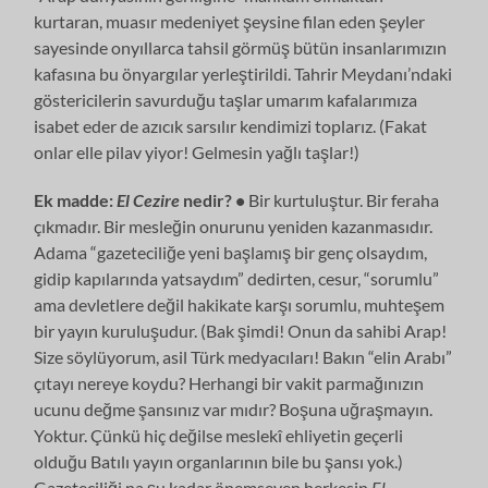
kurtaran, muasır medeniyet şeysine filan eden şeyler
sayesinde onyıllarca tahsil görmüş bütün insanlarımızın
kafasına bu önyargılar yerleştirildi. Tahrir Meydanı’ndaki
göstericilerin savurduğu taşlar umarım kafalarımıza
isabet eder de azıcık sarsılır kendimizi toplarız. (Fakat
onlar elle pilav yiyor! Gelmesin yağlı taşlar!)
Ek madde:
El Cezire
nedir? •
Bir kurtuluştur. Bir feraha
çıkmadır. Bir mesleğin onurunu yeniden kazanmasıdır.
Adama “gazeteciliğe yeni başlamış bir genç olsaydım,
gidip kapılarında yatsaydım” dedirten, cesur, “sorumlu”
ama devletlere değil hakikate karşı sorumlu, muhteşem
bir yayın kuruluşudur. (Bak şimdi! Onun da sahibi Arap!
Size söylüyorum, asil Türk medyacıları! Bakın “elin Arabı”
çıtayı nereye koydu? Herhangi bir vakit parmağınızın
ucunu değme şansınız var mıdır? Boşuna uğraşmayın.
Yoktur. Çünkü hiç değilse meslekî ehliyetin geçerli
olduğu Batılı yayın organlarının bile bu şansı yok.)
Gazeteciliği na şu kadar önemseyen herkesin
El