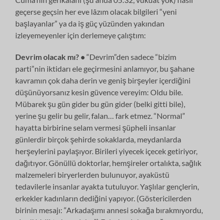
geçerse geçsin her eve lâzım olacak bilgileri “yeni
başlayanlar” ya da iş güç yüzünden yakından
izleyemeyenler için derlemeye çalıştım:
Devrim olacak mı? •
“Devrim”den sadece “bizim
parti”nin iktidarı ele geçirmesini anlamıyor, bu şahane
kavramın çok daha derin ve geniş birşeyler içerdiğini
düşünüyorsanız kesin güvence vereyim: Oldu bile.
Mübarek şu gün gider bu gün gider (belki gitti bile),
yerine şu gelir bu gelir, falan… fark etmez. “Normal”
hayatta birbirine selam vermesi şüpheli insanlar
günlerdir birçok şehirde sokaklarda, meydanlarda
herşeylerini paylaşıyor. Birileri yiyecek içecek getiriyor,
dağıtıyor. Gönüllü doktorlar, hemşireler ortalıkta, sağlık
malzemeleri biryerlerden bulunuyor, ayaküstü
tedavilerle insanlar ayakta tutuluyor. Yaşlılar gençlerin,
erkekler kadınların dediğini yapıyor. (Göstericilerden
birinin mesajı: “Arkadaşımı annesi sokağa bırakmıyordu,