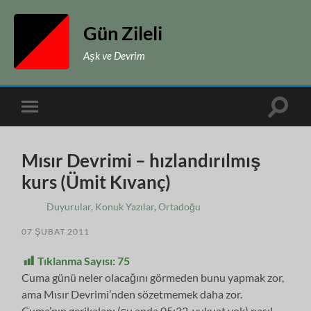
Gün Zileli
Aşk ve Devrim
Toggle
Toggle
search
mobile
field
menu
Mısır Devrimi – hızlandırılmış
kurs (Ümit Kıvanç)
Duyurular
,
Konuk Yazılar
,
Ortadoğu
07 ŞUBAT 2011
Tıklanma Sayısı:
75
Cuma günü neler olacağını görmeden bunu yapmak zor,
ama Mısır Devrimi’nden sözetmemek daha zor.
Cuma’nın gerikalanı (şu anda 05:32, vukuat yok) nasıl