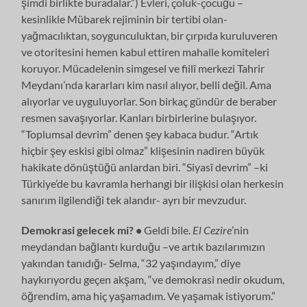
şimdi birlikte buradalar.”) Evleri, çoluk-çocuğu –
kesinlikle Mübarek rejiminin bir tertibi olan-
yağmacılıktan, soygunculuktan, bir çırpıda kuruluveren
ve otoritesini hemen kabul ettiren mahalle komiteleri
koruyor. Mücadelenin simgesel ve fiilî merkezi Tahrir
Meydanı’nda kararları kim nasıl alıyor, belli değil. Ama
alıyorlar ve uyguluyorlar. Son birkaç gündür de beraber
resmen savaşıyorlar. Kanları birbirlerine bulaşıyor.
“Toplumsal devrim” denen şey kabaca budur. “Artık
hiçbir şey eskisi gibi olmaz” klişesinin nadiren büyük
hakikate dönüştüğü anlardan biri. “Siyasî devrim” –ki
Türkiye’de bu kavramla herhangi bir ilişkisi olan herkesin
sanırım ilgilendiği tek alandır- ayrı bir mevzudur.
Demokrasi gelecek mi? •
Geldi bile.
El Cezire
’nin
meydandan bağlantı kurduğu –ve artık bazılarımızın
yakından tanıdığı- Selma, “32 yaşındayım,” diye
haykırıyordu geçen akşam, “ve demokrasi nedir okudum,
öğrendim, ama hiç yaşamadım. Ve yaşamak istiyorum.”