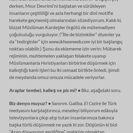
derken, Mısır Devrimi’ni başlatan ve sürükleyen
insanların çeşitliliği ve asla herhangi bir dinî motifle
harekete geçmemiş olmalarından sözediyorum. Kaldı ki,
bizzat Müslüman Kardeşler örgütü de mütemadiyen
çoğulculuğu vurguluyor. (“İlle de bizimkiler” diyenler ya
da “tedirginler” için
www.ikhwanweb.com
iyi bir başlangıç
noktası olabilir.) Şunu da eklememe izin verin: Mübarek
rejiminin, muhtemelen yaklaşan felakete uyanıp
Müslümanlarla Hıristiyanları birbirine düşürmek için
kalkıştığı kanlı işleri bu iki cemaat birlikte önledi, şimdi
de meydanda omuz omuza mücadele veriyorlar.
Araplar tembel, kalleş ve pis mi? •
Bkz. aşağıdaki soru.
Biz denyo muyuz? •
Sanırım. Galiba.
El Cezire
ile Türk
medyasını karşılaştırınca, meseleyi biliyorum edâsıyla
televizyonlara çıkıp atıp tutan insanlarımıza bakınca
başka türlü düşünmek ne yazık ki zor. Düşünün ki bizi
“Arap dünyasının geriliğine” mahkûm olmaktan