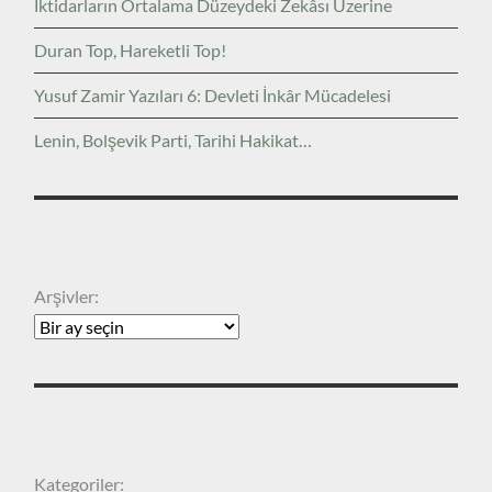
İktidarların Ortalama Düzeydeki Zekâsı Üzerine
Duran Top, Hareketli Top!
Yusuf Zamir Yazıları 6: Devleti İnkâr Mücadelesi
Lenin, Bolşevik Parti, Tarihi Hakikat…
ARŞIVLER
Arşivler:
KATEGORILER
Kategoriler: