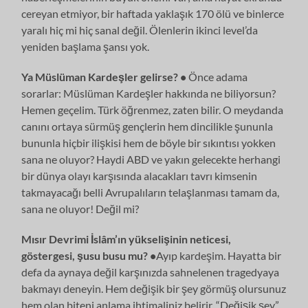
cereyan etmiyor, bir haftada yaklaşık 170 ölü ve binlerce
yaralı hiç mi hiç sanal değil. Ölenlerin ikinci level’da
yeniden başlama şansı yok.
Ya Müslüman Kardeşler gelirse? •
Önce adama
sorarlar: Müslüman Kardeşler hakkında ne biliyorsun?
Hemen geçelim. Türk öğrenmez, zaten bilir. O meydanda
canını ortaya sürmüş gençlerin hem dincilikle şununla
bununla hiçbir ilişkisi hem de böyle bir sıkıntısı yokken
sana ne oluyor? Haydi ABD ve yakın gelecekte herhangi
bir dünya olayı karşısında alacakları tavrı kimsenin
takmayacağı belli Avrupalıların telaşlanması tamam da,
sana ne oluyor! Değil mi?
Mısır Devrimi İslâm’ın yükselişinin neticesi,
göstergesi, şusu busu mu? •
Ayıp kardeşim. Hayatta bir
defa da aynaya değil karşınızda sahnelenen tragedyaya
bakmayı deneyin. Hem değişik bir şey görmüş olursunuz
hem olan biteni anlama ihtimaliniz belirir. “Değişik şey”