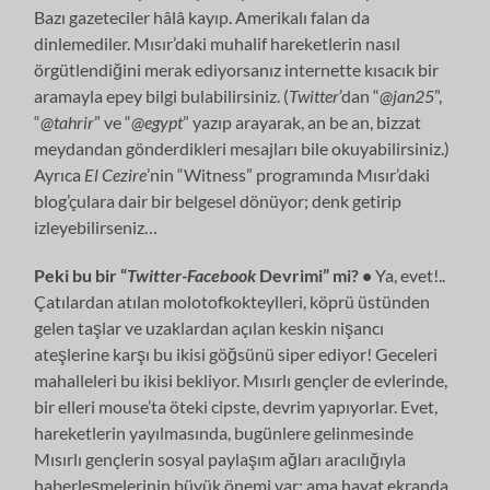
Bazı gazeteciler hâlâ kayıp. Amerikalı falan da
dinlemediler. Mısır’daki muhalif hareketlerin nasıl
örgütlendiğini merak ediyorsanız internette kısacık bir
aramayla epey bilgi bulabilirsiniz. (
Twitter
’dan “
@jan25
”,
“
@tahrir
” ve “
@egypt
” yazıp arayarak, an be an, bizzat
meydandan gönderdikleri mesajları bile okuyabilirsiniz.)
Ayrıca
El Cezire
’nin “Witness” programında Mısır’daki
blog’çulara dair bir belgesel dönüyor; denk getirip
izleyebilirseniz…
Peki bu bir “
Twitter-Facebook
Devrimi” mi? •
Ya, evet!..
Çatılardan atılan molotofkokteylleri, köprü üstünden
gelen taşlar ve uzaklardan açılan keskin nişancı
ateşlerine karşı bu ikisi göğsünü siper ediyor! Geceleri
mahalleleri bu ikisi bekliyor. Mısırlı gençler de evlerinde,
bir elleri mouse’ta öteki cipste, devrim yapıyorlar. Evet,
hareketlerin yayılmasında, bugünlere gelinmesinde
Mısırlı gençlerin sosyal paylaşım ağları aracılığıyla
haberleşmelerinin büyük önemi var; ama hayat ekranda