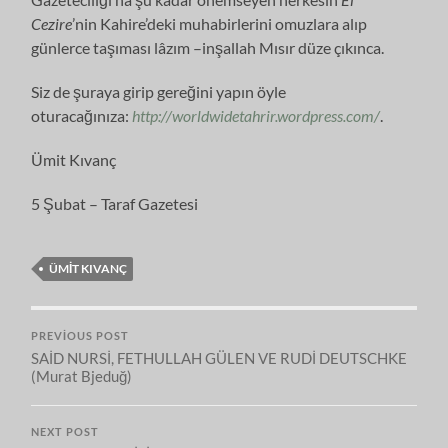
Cezire
’nin Kahire’deki muhabirlerini omuzlara alıp
günlerce taşıması lâzım –inşallah Mısır düze çıkınca.
Siz de şuraya girip gereğini yapın öyle
oturacağınıza:
http://worldwidetahrir.wordpress.com/
.
Ümit Kıvanç
5 Şubat – Taraf Gazetesi
ÜMIT KIVANÇ
PREVIOUS POST
SAİD NURSİ, FETHULLAH GÜLEN VE RUDİ DEUTSCHKE
(Murat Bjeduğ)
NEXT POST