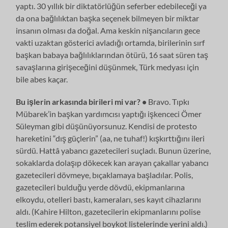
yaptı. 30 yıllık bir diktatörlüğün seferber edebileceği ya
da ona bağlılıktan başka seçenek bilmeyen bir miktar
insanın olması da doğal. Ama keskin nişancıların gece
vakti uzaktan gösterici avladığı ortamda, birilerinin sırf
başkan babaya bağlılıklarından ötürü, 16 saat süren taş
savaşlarına girişeceğini düşünmek, Türk medyası için
bile abes kaçar.
Bu işlerin arkasında birileri mi var? •
Bravo. Tıpkı
Mübarek’in başkan yardımcısı yaptığı işkenceci Ömer
Süleyman gibi düşünüyorsunuz. Kendisi de protesto
hareketini “dış güçlerin” (aa, ne tuhaf!) kışkırttığını ileri
sürdü. Hattâ yabancı gazetecileri suçladı. Bunun üzerine,
sokaklarda dolaşıp dökecek kan arayan çakallar yabancı
gazetecileri dövmeye, bıçaklamaya başladılar. Polis,
gazetecileri bulduğu yerde dövdü, ekipmanlarına
elkoydu, otelleri bastı, kameraları, ses kayıt cihazlarını
aldı. (Kahire Hilton, gazetecilerin ekipmanlarını polise
teslim ederek potansiyel boykot listelerinde yerini aldı.)