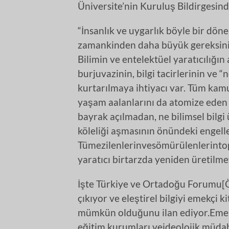
Üniversite’nin Kuruluş Bildirgesinde
“İnsanlık ve uygarlık böyle bir dön
zamankinden daha büyük gereksinim
Bilimin ve entelektüel yaratıcılığı
burjuvazinin, bilgi tacirlerinin ve 
kurtarılmaya ihtiyacı var. Tüm kamu
yaşam aalanlarını da atomize eden 
bayrak açılmadan, ne bilimsel bilgi ü
köleliği aşmasının önündeki engeller
Tümezilenlerinvesömürülenlerinto
yaratıcı birtarzda yeniden üretilmey
İşte Türkiye ve Ortadoğu Forumu[Öz
çıkıyor ve eleştirel bilgiyi emekçi 
mümkün olduğunu ilan ediyor.Emek
eğitim kurumları veideolojik müdah