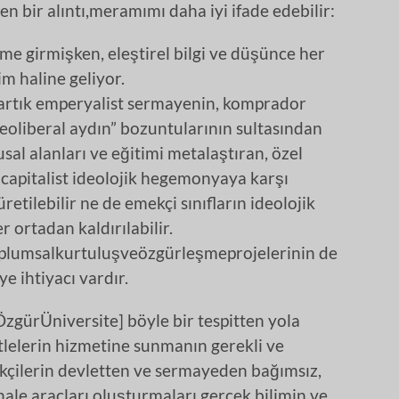
n bir alıntı,meramımı daha iyi ifade edebilir:
eme girmişken, eleştirel bilgi ve düşünce her
 haline geliyor.
n artık emperyalist sermayenin, komprador
“neoliberal aydın” bozuntularının sultasından
sal alanları ve eğitimi metalaştıran, özel
capitalist ideolojik hegemonyaya karşı
retilebilir ne de emekçi sınıfların ideolojik
 ortadan kaldırılabilir.
plumsalkurtuluşveözgürleşmeprojelerinin de
e ihtiyacı vardır.
gürÜniversite] böyle bir tespitten yola
kitlelerin hizmetine sunmanın gerekli ve
çilerin devletten ve sermayeden bağımsız,
ale araçları oluşturmaları gerçek bilimin ve