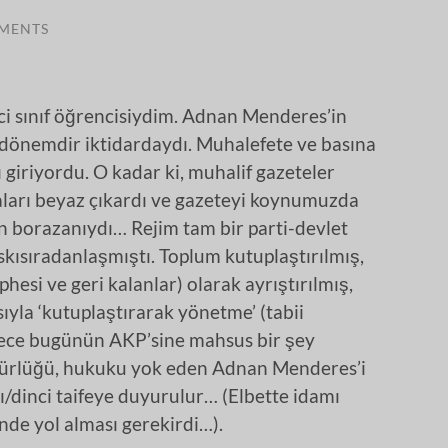
MENTS
nci sınıf öğrencisiydim. Adnan Menderes’in
 dönemdir iktidardaydı. Muhalefete ve basına
 giriyordu. O kadar ki, muhalif gazeteler
aları beyaz çıkardı ve gazeteyi koynumuzda
n borazanıydı… Rejim tam bir parti-devlet
baskısıradanlaşmıştı. Toplum kutuplaştırılmış,
hesi ve geri kalanlar) olarak ayrıştırılmış,
sıyla ‘kutuplaştırarak yönetme’ (tabii
dece bugünün AKP’sine mahsus bir şey
gürlüğü, hukuku yok eden Adnan Menderes’i
/dinci taifeye duyurulur… (Elbette idamı
nde yol alması gerekirdi…).