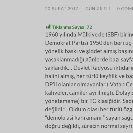
20 ŞUBAT 2017
/
GÜN ZILELI
/
0 COM
Tıklanma Sayısı:
72
1960 yılında Mülkiye’de (SBF) biri
Demokrat Partisi 1950’den beri üç
yönelik baskı ve şiddet almış başını
yasaklanmadığı günlerde bazı sayf
saklardık… Devlet Radyosu iktidarı
halini almış, her türlü keyfilik ve 
DP’li olanlar olmayanlar ( Vatan Cep
kahveler, camiler ayrılmıştı. Dolayı
yönetememe) bir TC klasiğidir. Sa
değildir…Oldum olası her türlü öz
“demokrasi kahramanı ” sayan sağcı
doğru değildi, sürecin normal seyri