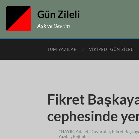
Gün Zileli
Aşk ve Devrim
TÜM YAZILAR
VIKIPEDI GÜN ZILELI
Fikret Başkaya
cephesinde yen
#HAYIR
,
Adalet
,
Duyurular
,
Fikret Başkaya
Yazılar
,
Rejimler