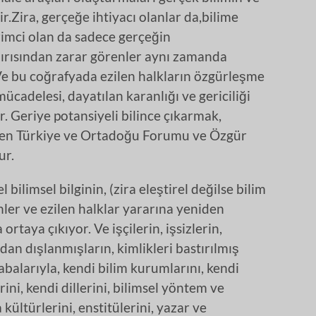
r.Zira, gerçeğe ihtiyacı olanlar da,bilime
vrimci olan da sadece gerçeğin
dırısından zarar görenler aynı zamanda
. Ve bu coğrafyada ezilen halkların özgürleşme
ücadelesi, dayatılan karanlığı ve gericiliği
r. Geriye potansiyeli bilince çıkarmak,
aten Türkiye ve Ortadoğu Forumu ve Özgür
ur.
bilimsel bilginin, (zira eleştirel değilse bilim
nler ve ezilen halklar yararına yeniden
ortaya çıkıyor. Ve işçilerin, işsizlerin,
dan dışlanmışların, kimlikleri bastırılmış
abalarıyla, kendi bilim kurumlarını, kendi
ini, kendi dillerini, bilimsel yöntem ve
 kültürlerini, enstitülerini, yazar ve