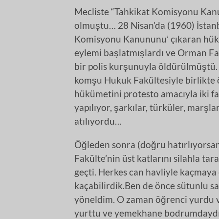
Mecliste “Tahkikat Komisyonu Kanu
olmuştu… 28 Nisan’da (1960) İstanb
Komisyonu Kanununu’ çıkaran hükü
eylemi başlatmışlardı ve Orman Fa
bir polis kurşunuyla öldürülmüştü.
komşu Hukuk Fakültesiyle birlikte
hükümetini protesto amacıyla iki 
yapılıyor, şarkılar, türküler, marşl
atılıyordu…
Öğleden sonra (doğru hatırlıyorsam
Fakülte’nin üst katlarını silahla tar
geçti. Herkes can havliyle kaçmaya
kaçabilirdik.Ben de önce sütunlu s
yöneldim. O zaman öğrenci yurdu ve
yurttu ve yemekhane bodrumdaydı