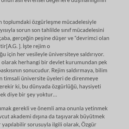
rın toplumdaki özgürleşme mücadelesiyle
sıyla sorun son tahlilde sınıf mücadelesini
 çaba, gerçeğin peşine düşer ve “devrimci olan
r[A.G. ]. İşte rejim o
çin her vesileyle üniversiteye saldırıyor.
ün olarak herhangi bir devlet kurumundan pek
 baskısının sonucudur. Rejim saldırmaya, bilim
 timsali üniversite üyeleri de direnmeye
ekir ki, bu dünyada özgürlüğü, haysiyeti
ek diye bir şey yoktur…
umak gerekli ve önemli ama onunla yetinmek
vcut akademi dışına da taşıyarak büyütmek
apılabilir sorusuyla ilgili olarak, Özgür