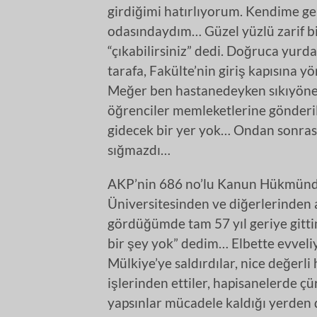
girdiğimi hatırlıyorum. Kendime ge
odasındaydım… Güzel yüzlü zarif b
“çıkabilirsiniz” dedi. Doğruca yurda
tarafa, Fakülte’nin giriş kapısına y
Meğer ben hastanedeyken sıkıyöneti
öğrenciler memleketlerine gönderilm
gidecek bir yer yok… Ondan sonras
sığmazdı…
AKP’nin 686 no’lu Kanun Hükmünd
Üniversitesinden ve diğerlerinden
gördüğümde tam 57 yıl geriye gitti
bir şey yok” dedim… Elbette evvel
Mülkiye’ye saldırdılar, nice değerli
işlerinden ettiler, hapisanelerde çü
yapsınlar mücadele kaldığı yerde