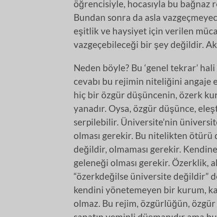
öğrencisiyle, hocasıyla bu bağnaz 
Bundan sonra da asla vazgeçmeyece
eşitlik ve haysiyet için verilen mü
vazgeçebileceği bir şey değildir. Ak
Neden böyle? Bu ‘genel tekrar’ hal
cevabı bu rejimin niteliğini angaje 
hiç bir özgür düşüncenin, özerk 
yanadır. Oysa, özgür düşünce, eleşt
serpilebilir. Üniversite’nin ünivers
olması gerekir. Bu nitelikten ötürü
değildir, olmaması gerekir. Kendine ö
geleneği olması gerekir. Özerklik, 
“özerkdeğilse üniversite değildir” 
kendini yönetemeyen bir kurum, kap
olmaz. Bu rejim, özgürlüğün, özgür 
sanatın yeminli düşmanıdır ama bu