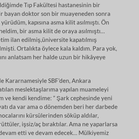
ldiğimde Tıp Fakültesi hastanesinin bir
ir bayan doktor son bir muayeneden sonra
 yürüdüm, kapısına asma kilit asılmıştı. Ön
öneldim, bir asma kilit de oraya asılmıştı…
m ilan edilmiş,üniversite kapatılmış
işti. Ortalıkta öylece kala kaldım. Para yok,
ını anlatsam her halde uzun bir hikâyeye
e Kararnamesiyle SBF’den, Ankara
 atılan meslektaşlarıma yapılan muameleyi
m ve kendi kendime: ” Şark cephesinde yeni
iyatı da var ama o dönemden beri her darbede
 hocalarını kürsülerinden söküp aldılar,
rüttüler, işsiz/aç bıraktılar. Ama ne yaparlarsa
n devam etti ve devam edecek… Mülkiyemiz