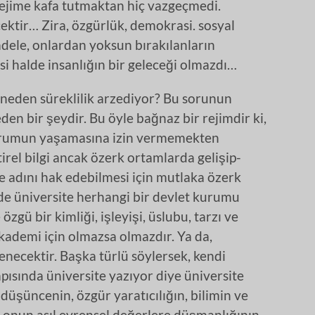
rejime kafa tutmaktan hiç vazgeçmedi.
ktir… Zira, özgürlük, demokrasi. sosyal
cadele, onlardan yoksun bırakılanların
si halde insanlığın bir geleceği olmazdı…
i neden süreklilik arzediyor? Bu sorunun
eden bir şeydir. Bu öyle bağnaz bir rejimdir ki,
kurumun yaşamasına izin vermemekten
irel bilgi ancak özerk ortamlarda gelişip-
ite adını hak edebilmesi için mutlaka özerk
 de üniversite herhangi bir devlet kurumu
zgü bir kimliği, işleyişi, üslubu, tarzı ve
akademi için olmazsa olmazdır. Ya da,
denecektir. Başka türlü söylersek, kendi
ısında üniversite yazıyor diye üniversite
düşüncenin, özgür yaratıcılığın, bilimin ve
 onun asıl evrensel değerlere düşmanlığının