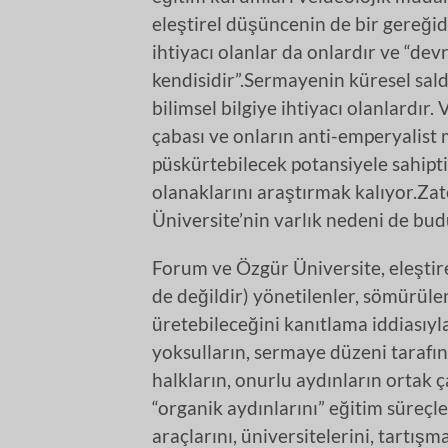
eleştirel düşüncenin de bir gereğidi
ihtiyacı olanlar da onlardır ve “de
kendisidir”.Sermayenin küresel sal
bilimsel bilgiye ihtiyacı olanlardır
çabası ve onların anti-emperyalist m
püskürtebilecek potansiyele sahipti
olanaklarını araştırmak kalıyor.Z
Üniversite’nin varlık nedeni de bud
Forum ve Özgür Üniversite, eleştirel 
de değildir) yönetilenler, sömürüle
üretebileceğini kanıtlama iddiasıyla 
yoksulların, sermaye düzeni tarafın
halkların, onurlu aydınların ortak ç
“organik aydınlarını” eğitim süreçler
araçlarını, üniversitelerini, tartışma