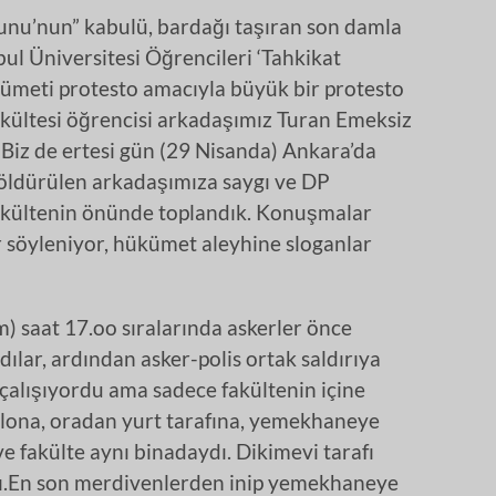
nu’nun” kabulü, bardağı taşıran son damla
ul Üniversitesi Öğrencileri ‘Tahkikat
meti protesto amacıyla büyük bir protesto
kültesi öğrencisi arkadaşımız Turan Emeksiz
 Biz de ertesi gün (29 Nisanda) Ankara’da
 öldürülen arkadaşımıza saygı ve DP
fakültenin önünde toplandık. Konuşmalar
ar söyleniyor, hükümet aleyhine sloganlar
) saat 17.oo sıralarında askerler önce
adılar, ardından asker-polis ortak saldırıya
 çalışıyordu ama sadece fakültenin içine
alona, oradan yurt tarafına, yemekhaneye
 fakülte aynı binadaydı. Dikimevi tarafı
.En son merdivenlerden inip yemekhaneye