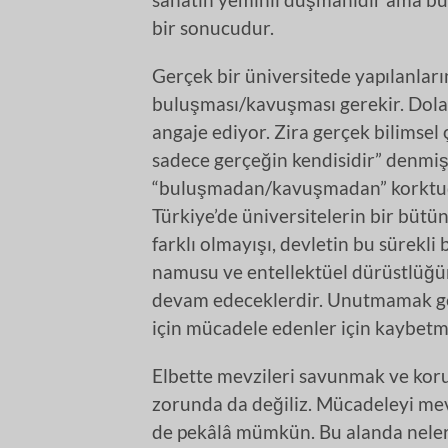
bir sonucudur.
Gerçek bir üniversitede yapılanla
buluşması/kavuşması gerekir. Dolayı
angaje ediyor. Zira gerçek bilimsel
sadece gerçeğin kendisidir” denmişti
“buluşmadan/kavuşmadan” korktuğu i
Türkiye’de üniversitelerin bir büt
farklı olmayışı, devletin bu sürekli
namusu ve entellektüel dürüstlüğün
devam edeceklerdir. Unutmamak ger
için mücadele edenler için kaybetm
Elbette mevzileri savunmak ve kor
zorunda da değiliz. Mücadeleyi me
de pekâlâ mümkün. Bu alanda neler y