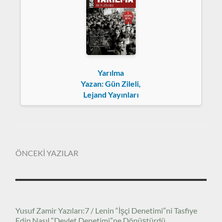
Yarılma
Yazan: Gün Zileli,
Lejand Yayınları
ÖNCEKİ YAZILAR
Yusuf Zamir Yazıları:7 / Lenin “İşçi Denetimi”ni Tasfiye
Edip Nasıl “Devlet Denetimi”ne Dönüştürdü