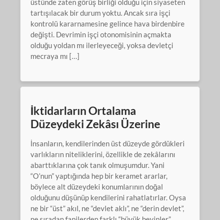
üstünde zaten görüş birliği olduğu için siyaseten
tartışılacak bir durum yoktu. Ancak sıra işçi
kontrolü kararnamesine gelince hava birdenbire
değişti. Devrimin işçi otonomisinin açmakta
olduğu yoldan mı ilerleyeceği, yoksa devletçi
mecraya mı […]
İktidarların Ortalama
Düzeydeki Zekâsı Üzerine
İnsanların, kendilerinden üst düzeyde gördükleri
varlıkların niteliklerini, özellikle de zekâlarını
abarttıklarına çok tanık olmuşumdur. Yani
“O’nun” yaptığında hep bir keramet ararlar,
böylece alt düzeydeki konumlarının doğal
olduğunu düşünüp kendilerini rahatlatırlar. Oysa
ne bir “üst” akıl, ne “devlet aklı”, ne “derin devlet”,
ne sıradan fanilerden farklı “büyük beyinler”