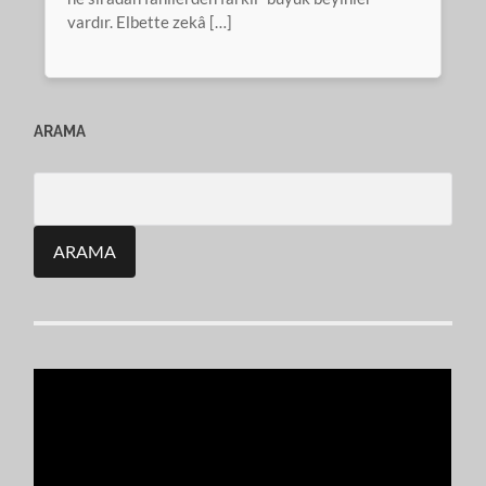
vardır. Elbette zekâ […]
ARAMA
Search
for: