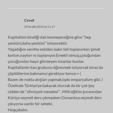
Cevat
29 Aralık 2014 at 11:17
Kapitalizm bindiği dalı kesmeyeceğine göre “hep
yenisini,daha yenisini” isteyecektir.
Yaşadığım semtte eskiden bakır teli toplanırken şimdi
karton,naylon vs toplanıyor.Emekli olmuş,çoluğundan
çocuğundan hayır görmeyen insanlar bunlar.
Kapitalizmin kan grubunu öğrenmek istiyorsak biraz da
çöplüklerine bakmamız gerekiyor bence.+ (
Bazen de nokta atışları yapmak,tıpkı emparyalizm gibi. )
Özelinde Türkiye’ye bakacak olursak da bir çok şey
cidden de “zihniyyet meselesi” . Milli eğitim şurasından
Kürtçe seçmeli ders çıkmazken Osmanlıca seçmeli ders
çıkıyorsa vardır bir sebebi.
Hoşçakalın.