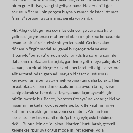
bir örgüte ihtiyaç var gibi geliyor bana. Ne dersin? Eğer
sorunun önemli bir parçası buysa o zaman da ister istemez
“nasıl?” sorusunu sormamız gerekiyor galiba.
FB:
Alışık olduğumuz şey iflas edince, işe yaramaz hale
gelince, işe yaraması muhtemel olanı oluşturma konusunda
insanlar bir süre isteksiz oluyorlar sanki. Geride kalan
dönemin örgüt modelleri genel bir çerçevede ve esas
itibariyle “burjuva” örgüt modelleriydi. Bu sorunu seninle
daha önce defaaten tartıştık, gündeme getirmeye çalıştık. O
zaman, bürokratikleşme riskinin bertaraf edildiği, devrimci
elitler tarafından gasp edilmeyen bir tarz oluşturmak
gerekiyor ama bunu söylemek yapmaktan daha kolay… Hem
örgüt olacak, hem etkin olacak, amaca uygun bir işleyişe
sahip olacak ve hem de kitleye yabancılaşmayacak! İşte
bütün mesele bu. Bence, “yaratıcı ütopya” ne kadar çekici ve
insanları ne kadar çok cezbederse, bu kitle katılımının ve
katılımın sürekliliğinin güvencesi olabilir. Alınan tüm
kararlara herkesin dahil olduğu bir işleyiş asla imkânsız
değil. Bunun için de “alışkanlıklardan” kurtularak, geçerli
geleneksel/burjuva örgüt modelini ret ederek yola