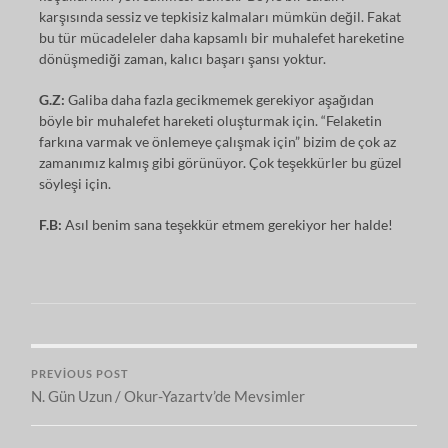
karşısında sessiz ve tepkisiz kalmaları mümkün değil. Fakat
bu tür mücadeleler daha kapsamlı bir muhalefet hareketine
dönüşmediği zaman, kalıcı başarı şansı yoktur.
G.Z:
Galiba daha fazla gecikmemek gerekiyor aşağıdan
böyle bir muhalefet hareketi oluşturmak için. “Felaketin
farkına varmak ve önlemeye çalışmak için” bizim de çok az
zamanımız kalmış gibi görünüyor. Çok teşekkürler bu güzel
söyleşi için.
F.B:
Asıl benim sana teşekkür etmem gerekiyor her halde!
PREVIOUS POST
N. Gün Uzun / Okur-Yazartv’de Mevsimler