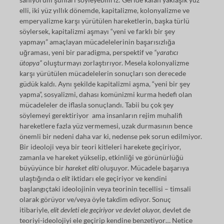
elli, iki yüz yıllık dönemde, kapitalizme, kolonyalizme ve
emperyalizme karşı yürütülen hareketlerin, başka türlü
söylersek, kapitalizmi aşmayı “yeni ve farklı bir şey
yapmayı” amaçlayan mücadelelerinin başarısızlığa
uğraması, yeni bir paradigma, perspektif ve
“yaratıcı
ütopya”
oluşturmayı zorlaştırıyor. Mesela kolonyalizme
karşı yürütülen mücadelelerin sonuçları son derecede
güdük kaldı. Aynı şekilde kapitalizmi aşma, “yeni bir şey
yapma”, sosyalizmi, dahası komünizmi kurma hedefi olan
mücadeleler de iflasla sonuçlandı. Tabii bu çok şey
söylemeyi gerektiriyor ama insanların rejim muhalifi
hareketlere fazla yüz vermemesi, uzak durmasının bence
önemli bir nedeni daha var ki, nedense pek sorun edilmiyor.
Bir ideoloji veya bir teori kitleleri harekete geçiriyor,
zamanla ve hareket yükselip, etkinliği ve görünürlüğü
büyüyünce bir
hareket eliti
oluşuyor. Mücadele başarıya
ulaştığında o
elit
iktidarı ele geçiriyor ve kendini
başlangıçtaki ideolojinin veya teorinin tecellisi – timsali
olarak görüyor ve/veya öyle takdim ediyor. Sonuç
itibariyle,
elit devleti ele geçiriyor ve devlet oluyor,
devlet de
teoriyi-ideolojiyi ele geçirip kendine benzetiyor… Netice