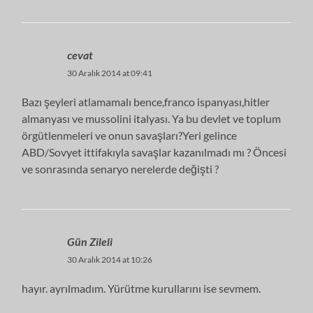
cevat
30 Aralık 2014 at 09:41
Bazı şeyleri atlamamalı bence,franco ispanyası,hitler
almanyası ve mussolini italyası. Ya bu devlet ve toplum
örgütlenmeleri ve onun savaşları?Yeri gelince
ABD/Sovyet ittifakıyla savaşlar kazanılmadı mı ? Öncesi
ve sonrasında senaryo nerelerde değişti ?
Gün Zileli
30 Aralık 2014 at 10:26
hayır. ayrılmadım. Yürütme kurullarını ise sevmem.