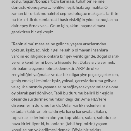
soslu, faşizm/bonapartizm karması, tuhaf bir rejime
dönüştü-dönüşüyor… Tehlikeli eşik hızla aşılmakta. O
zaman bir ortak muhalefet cephesi oluşturmak şart. Tarihte
bu tür kritik durumlardaki basiretsizliğin yıkıcı sonuçlarına
dair epey örnek var… Onun için, aklını başına almayı
gerektiren bir eşikteyiz…
“Rehin alma” meselesine gelince, yaşam araçlarından
yoksun, işsiz, aç, hiçbir gelire sahip olmayan insanlara
yardım edildiğinde, onlara bir şey verildiğinde, doğal olarak
verene kendilerini borçlu hissederler. Dolayısıyla vermek,
bir bakıma egemen olmak demektir. AKP de ülke
zenginliğini yağmalar ve dar bir oligarşiye peşkeş çekerken,
geniş emekçi kesimler işsiz, yoksul, çaresiz duruma geliyor
ve açlık sınırında yaşamalarını sağlayacak yardımlar da ona
oy olarak geri dönüyor. Tabii bu durumu belirli bir eşiğin
ötesinde sürdürmek mümkün değildir. Ama HES’lere
direnenlerin durumu farklı. Onlar varlık nedenlerini
ortadan kaldıran bir saldırıyla karşı karşıyalar. Suları,
toprakları ellerinden alınıyor, toprakları, suları, soludukları
hava kirletiliyor ki, bu onların (tabii hepimizin) yaşam
koşullarının yok edilmesi demek. Böyle bir saldırı