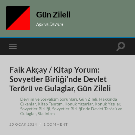
Gün Zileli
Aşk ve Devrim
Toggle
Toggle
search
mobile
field
menu
Faik Akçay / Kitap Yorum:
Sovyetler Birliği’nde Devlet
Terörü ve Gulaglar, Gün Zileli
Devrim ve Sosyalizm Sorunları
,
Gün Zileli
,
Hakkında
Çıkanlar
,
Kitap Tanıtım
,
Konuk Yazarlar
,
Konuk Yazılar
,
Sovyetler Birliği
,
Sovyetler Birliği'nde Devlet Terörü ve
Gulaglar
,
Stalinizm
25 OCAK 2024
/
1 COMMENT