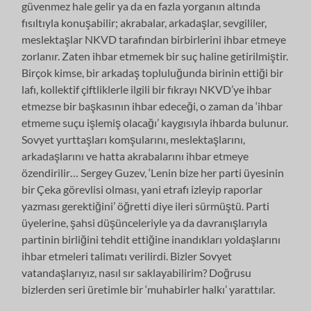
güvenmez hale gelir ya da en fazla yorganın altında
fısıltıyla konuşabilir; akrabalar, arkadaşlar, sevgililer,
meslektaşlar NKVD tarafından birbirlerini ihbar etmeye
zorlanır. Zaten ihbar etmemek bir suç haline getirilmiştir.
Birçok kimse, bir arkadaş topluluğunda birinin ettiği bir
lafı, kollektif çiftliklerle ilgili bir fıkrayı NKVD’ye ihbar
etmezse bir başkasının ihbar edeceği, o zaman da ‘ihbar
etmeme suçu işlemiş olacağı’ kaygısıyla ihbarda bulunur.
Sovyet yurttaşları komşularını, meslektaşlarını,
arkadaşlarını ve hatta akrabalarını ihbar etmeye
özendirilir… Sergey Guzev, ‘Lenin bize her parti üyesinin
bir Çeka görevlisi olması, yani etrafı izleyip raporlar
yazması gerektiğini’ öğretti diye ileri sürmüştü. Parti
üyelerine, şahsi düşünceleriyle ya da davranışlarıyla
partinin birliğini tehdit ettiğine inandıkları yoldaşlarını
ihbar etmeleri talimatı verilirdi. Bizler Sovyet
vatandaşlarıyız, nasıl sır saklayabilirim? Doğrusu
bizlerden seri üretimle bir ‘muhabirler halkı’ yarattılar.