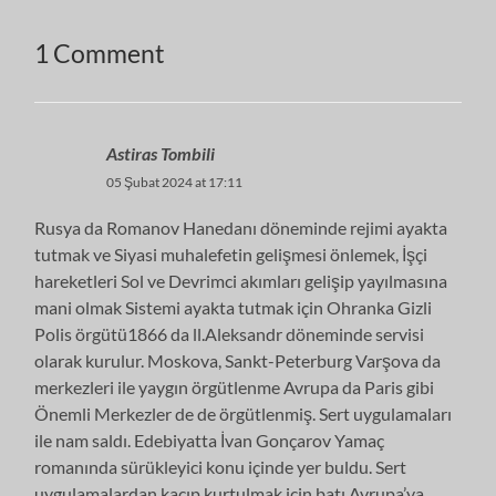
1 Comment
Astiras Tombili
05 Şubat 2024 at 17:11
Rusya da Romanov Hanedanı döneminde rejimi ayakta
tutmak ve Siyasi muhalefetin gelişmesi önlemek, İşçi
hareketleri Sol ve Devrimci akımları gelişip yayılmasına
mani olmak Sistemi ayakta tutmak için Ohranka Gizli
Polis örgütü1866 da ll.Aleksandr döneminde servisi
olarak kurulur. Moskova, Sankt-Peterburg Varşova da
merkezleri ile yaygın örgütlenme Avrupa da Paris gibi
Önemli Merkezler de de örgütlenmiş. Sert uygulamaları
ile nam saldı. Edebiyatta İvan Gonçarov Yamaç
romanında sürükleyici konu içinde yer buldu. Sert
uygulamalardan kaçıp kurtulmak için batı Avrupa’ya