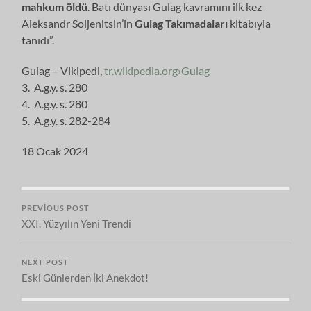
mahkum öldü
. Batı dünyası Gulag kavramını ilk kez
Aleksandr Soljenitsin’in
Gulag Takımadaları
kitabıyla
tanıdı”.
Gulag – Vikipedi,
tr.wikipedia.org›Gulag
3. A.g.y. s. 280
4. A.g.y. s. 280
5. A.g.y. s. 282-284
18 Ocak 2024
PREVIOUS POST
XXI. Yüzyılın Yeni Trendi
NEXT POST
Eski Günlerden İki Anekdot!