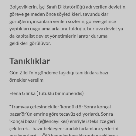
Bolşeviklerin, İşçi Sınıfı Diktatörlüğü adı verilen devletin,
göreve gelmeden önce söyledikleri, savundukları
görüşlerin, insanlara verilen sözlerin, göreve gelince
yaptıkları uygulamalarla unutulduğu, burjuva devlet ya
da kapitalist devlet yönetimlerini aratır duruma
geldikleri görülüyor.
Tanıklıklar
Gün Zileli’nin gündeme taşıdığı tanıklıklara bazı
örnekler verelim:
Elena Glinka (Tutuklu bir mühendis)
“Tramvay çetesindekiler ‘kondüktör Sonra konçai
bazar’ör’ün emrine göre tecavüz ediyorlardı. Sonra
‘konçai bazar’ (eğlenceyi kes) emriyle isteksizce geri
çekilerek… hazır bekleyen sıradaki adamlara yerlerini
bırakıyorlardı… Ölü kadınlar bacaklarından çekilerek