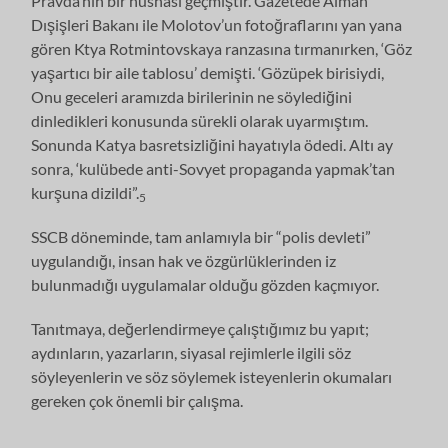
Pravda’nın bir nüshası geçmiştir. Gazetede Alman
Dışişleri Bakanı ile Molotov’un fotoğraflarını yan yana
gören Ktya Rotmintovskaya ranzasına tırmanırken, ‘Göz
yaşartıcı bir aile tablosu’ demişti. ‘Gözüpek birisiydi,
Onu geceleri aramızda birilerinin ne söylediğini
dinledikleri konusunda sürekli olarak uyarmıştım.
Sonunda Katya basretsizliğini hayatıyla ödedi. Altı ay
sonra, ‘kulübede anti-Sovyet propaganda yapmak’tan
kurşuna dizildi”.
5
SSCB döneminde, tam anlamıyla bir “polis devleti”
uygulandığı, insan hak ve özgürlüklerinden iz
bulunmadığı uygulamalar olduğu gözden kaçmıyor.
Tanıtmaya, değerlendirmeye çalıştığımız bu yapıt;
aydınların, yazarların, siyasal rejimlerle ilgili söz
söyleyenlerin ve söz söylemek isteyenlerin okumaları
gereken çok önemli bir çalışma.