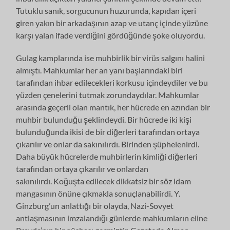
Tutuklu sanık, sorgucunun huzurunda, kapıdan içeri
giren yakın bir arkadaşının azap ve utanç içinde yüzüne
karşı yalan ifade verdiğini gördüğünde şoke oluyordu.
Gulag kamplarında ise muhbirlik bir virüs salgını halini
almıştı. Mahkumlar her an yanı başlarındaki biri
tarafından ihbar edilecekleri korkusu içindeydiler ve bu
yüzden çenelerini tutmak zorundaydılar. Mahkumlar
arasında geçerli olan mantık, her hücrede en azından bir
muhbir bulunduğu şeklindeydi. Bir hücrede iki kişi
bulunduğunda ikisi de bir diğerleri tarafından ortaya
çıkarılır ve onlar da sakınılırdı. Birinden şüphelenirdi.
Daha büyük hücrelerde muhbirlerin kimliği diğerleri
tarafından ortaya çıkarılır ve onlardan
sakınılırdı. Koğuşta edilecek dikkatsiz bir söz idam
mangasının önüne çıkmakla sonuçlanabilirdi. Y.
Ginzburg’un anlattığı bir olayda, Nazi-Sovyet
antlaşmasının imzalandığı günlerde mahkumların eline