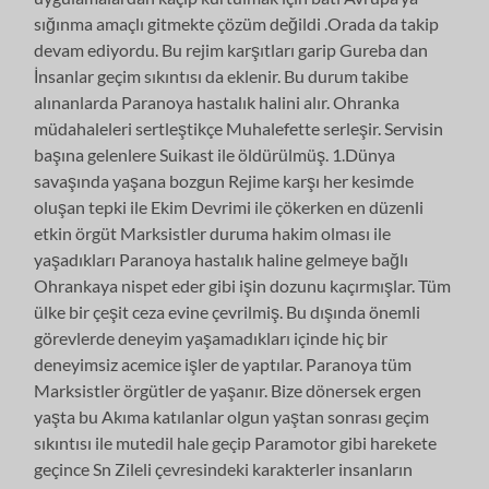
sığınma amaçlı gitmekte çözüm değildi .Orada da takip
devam ediyordu. Bu rejim karşıtları garip Gureba dan
İnsanlar geçim sıkıntısı da eklenir. Bu durum takibe
alınanlarda Paranoya hastalık halini alır. Ohranka
müdahaleleri sertleştikçe Muhalefette serleşir. Servisin
başına gelenlere Suikast ile öldürülmüş. 1.Dünya
savaşında yaşana bozgun Rejime karşı her kesimde
oluşan tepki ile Ekim Devrimi ile çökerken en düzenli
etkin örgüt Marksistler duruma hakim olması ile
yaşadıkları Paranoya hastalık haline gelmeye bağlı
Ohrankaya nispet eder gibi işin dozunu kaçırmışlar. Tüm
ülke bir çeşit ceza evine çevrilmiş. Bu dışında önemli
görevlerde deneyim yaşamadıkları içinde hiç bir
deneyimsiz acemice işler de yaptılar. Paranoya tüm
Marksistler örgütler de yaşanır. Bize dönersek ergen
yaşta bu Akıma katılanlar olgun yaştan sonrası geçim
sıkıntısı ile mutedil hale geçip Paramotor gibi harekete
geçince Sn Zileli çevresindeki karakterler insanların