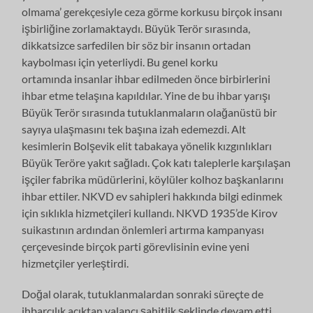
olmama’ gerekçesiyle ceza görme korkusu birçok insanı
işbirliğine zorlamaktaydı. Büyük Terör sırasında,
dikkatsizce sarfedilen bir söz bir insanın ortadan
kaybolması için yeterliydi. Bu genel korku
ortamında insanlar ihbar edilmeden önce birbirlerini
ihbar etme telaşına kapıldılar. Yine de bu ihbar yarışı
Büyük Terör sırasında tutuklanmaların olağanüstü bir
sayıya ulaşmasını tek başına izah edemezdi. Alt
kesimlerin Bolşevik elit tabakaya yönelik kızgınlıkları
Büyük Teröre yakıt sağladı. Çok katı taleplerle karşılaşan
işçiler fabrika müdürlerini, köylüler kolhoz başkanlarını
ihbar ettiler. NKVD ev sahipleri hakkında bilgi edinmek
için sıklıkla hizmetçileri kullandı. NKVD 1935’de Kirov
suikastının ardından önlemleri artırma kampanyası
çerçevesinde birçok parti görevlisinin evine yeni
hizmetçiler yerleştirdi.
Doğal olarak, tutuklanmalardan sonraki süreçte de
ihbarcılık açıktan yalancı şahitlik şeklinde devam etti.