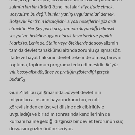
zulmün bin bir türünü
‘öznel hatalar’
diye ifade etmek,
‘sosyalizm bu değil, bunlar yanlış uygulamalar’ demek,
Bolşevik Parti’nin ideolojisini, siyasi hedeflerini göz ardı
etmektir. Her şey parti programının dayandığı bilimsel
sosyalizm hedefine uygun olarak tasarlandı ve yapıldı.
Marks’ta, Lenin’de, Stalin veya ötekilerde de
sosyalizmin
tam da devlet tahakkümü altında zorunlu çalışma; söz,
ifade ve hayat hakkının devlet tekelinde olması, bireyin
topluma, toplumun programa feda edilmesidir
. İki yüz
yıllık sosyalist düşünce ve pratiğin gösterdiği gerçek
budur”.
3
Gün Zileli bu çalışmasında, Sovyet devletinin
milyonlarca insanın hayatını karartan, en alt
görevlisinden en üst yetkilisine dek elbirliğiyle
uyguladığı ve bir adım sonrasında kendilerinin de
kurbanı haline geldiği dizginsiz bir devlet terörünün suç
dosyasını gözler önüne seriyor
.