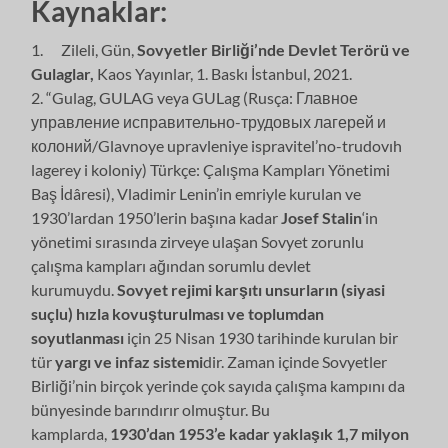
Kaynaklar:
1. Zileli, Gün,
Sovyetler Birliği’nde Devlet Terörü ve
Gulaglar,
Kaos Yayınlar, 1. Baskı İstanbul, 2021.
2. “Gulag, GULAG veya GULag (Rusça: Главное
управление исправительно-трудовых лагерей и
колоний/Glavnoye upravleniye ispravitel’no-trudovıh
lagerey i koloniy) Türkçe: Çalışma Kampları Yönetimi
Baş İdâresi), Vladimir Lenin’in emriyle kurulan ve
1930’lardan 1950’lerin başına kadar
Josef Stalin
‘in
yönetimi sırasında zirveye ulaşan Sovyet zorunlu
çalışma kampları ağından sorumlu devlet
kurumuydu.
Sovyet rejimi karşıtı
unsurların (siyasi
suçlu) hızla kovuşturulması ve toplumdan
soyutlanması
için 25 Nisan 1930 tarihinde kurulan bir
tür
yargı ve infaz sistemi
dir. Zaman içinde Sovyetler
Birliği’nin birçok yerinde çok sayıda çalışma kampını da
bünyesinde barındırır olmuştur. Bu
kamplarda,
1930’dan 1953’e kadar yaklaşık 1,7 milyon