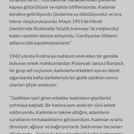
kapıya götürülüyor ve eşikte istifleniyordu. Kalanlar
kendine getiriliyordu (üstlerine su dökülüyordu) ve sıra
tekrar oluşturuluyordu. Mayıs 1951’de Minsk
Gemisi’nde (Kolima’da ‘büyük tramvayı’ ile meşhurdu)
kadın cesetleri denize atılıyordu. Gardiyanlar ölülerin
adlarını bile kaydetmiyorlardı.”
1942 yılında Kolima’ya mahkum sevk eden bir gemide
bulunan erkek mahkumlardan Polanyalı Janusz Bardach,
bir grup adi suçlunun, kadınlarla erkekleri ayıran demir
ızgaralarda balta darbeleriyle bir gedik açtıktan sonra
olanları şöyle anlatıyor:
“Gedikten içeri giren erkekler kadınların giysilerini
yırtmaya başladı. Bir kadına aynı anda bir sürü erkek
saldırıyordu. Kadınların tekme attığını, adamların
suratlarını tırmaladıklarını görüyordum. Kadınlar ısrarla
direniyor, ağlıyor ve bağırıyorlardı. Saldıranlar ise onları
dövüyordu… Sonunda tecavüz edecek kadın kalmayınca