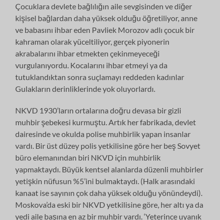
Çocuklara devlete bağlılığın aile sevgisinden ve diğer
kişisel bağlardan daha yüksek olduğu öğretiliyor, anne
ve babasını ihbar eden Pavliek Morozov adlı çocuk bir
kahraman olarak yüceltiliyor, gerçek piyonerin
akrabalarını ihbar etmekten çekinmeyeceği
vurgulanıyordu. Kocalarını ihbar etmeyi ya da
tutuklandıktan sonra suçlamayı reddeden kadınlar
Gulakların derinliklerinde yok oluyorlardı.
NKVD 1930’ların ortalarına doğru devasa bir gizli
muhbir şebekesi kurmuştu. Artık her fabrikada, devlet
dairesinde ve okulda polise muhbirlik yapan insanlar
vardı. Bir üst düzey polis yetkilisine göre her beş Sovyet
büro elemanından biri NKVD için muhbirlik
yapmaktaydı. Büyük kentsel alanlarda düzenli muhbirler
yetişkin nüfusun %5’ini bulmaktaydı. (Halk arasındaki
kanaat ise sayının çok daha yüksek olduğu yönündeydi).
Moskova’da eski bir NKVD yetkilisine göre, her altı ya da
yedi aile başına en az bir muhbir vardı. ‘Yeterince uyanık