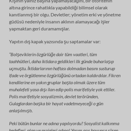
Kişinin yalnız başına yapamayacağını, bir otoritenin
altına girince rahatlıkla yapabildiği bilimsel olarak
kanıtlanmış bir olgu. Devletler; yönetim erki ve yönetme
güdüsü nedeniyle insanın aklının alamayacağı işler
yapmaktan geri duramamışlar.
Yapıtın dış kapak yazısında şu saptamalar var:
“Bolşeviklerin özgürlüğe dair tüm vaatleri, tüm
taahhütleri, daha iktidara geldikleri ilk günde buharlaşıp
uçmuştu. İktidarlarının haftası dolmadan basını susturup
ifade ve örgütlenme özgürlüğünü ortadan kaldırdılar. Fikren
kendilerine en yakın gruplar başta olmak üzere tüm
muhalefeti yasa dışı ilan edip polis marifetiyle yok ettiler.
Polis marifetiyle sosyalizmin, devlet teröründen,
Gulaglardan başka bir hayat vadetmeyeceği o gün
anlaşılmıştı.
Peki bütün bunlar ne adına yapılıyordu? Sosyalist kalkınma
hedefleri, plan ve projeleri adına! Yarım asır boyunca süren