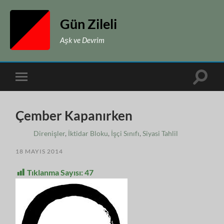
Gün Zileli
Aşk ve Devrim
Toggle
Toggle
search
mobile
field
menu
Çember Kapanırken
Direnişler
,
İktidar Bloku
,
İşçi Sınıfı
,
Siyasi Tahlil
18 MAYIS 2014
Tıklanma Sayısı:
47