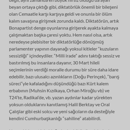
beyan ortaya çıktığı gibi, diktatörlük önemli bir bileşeni
olan Cemaatle karşı karşıya geldi ve onunla bir ölüm
kalım savaşına girişmek zorunda kaldı. Diktatörün, artık
Bonapartist denge oyunlarına girişerek ayakta kalmaya
çalışmaktan başka çaresi yoktu. Hem nasıl olsa, artık
neredeyse plebisiter bir diktatörlüğe dönüşmüş
parlamenter yapının dayanağı yoksul kitleler “kuzuların
sessizliği” içindeydiler. “Milli irade” adını taktığı sessiz ve
bastırılmış bu insanlara dayanır, 30 Mart hileli
seçimlerinin verdiği moralle durumu bir süre daha idare
edebilir, bazı ulusalcı azınlıkların (Doğu Perinçek), “barış
süreci”yle kafaladığını düşündüğü bazı Kürt kalem
erbabının (Muhsin Kızılkaya, Orhan Miroğlu vb) ve
T24’te, Radikal’de, vb. yazan aydınlar kadar yürekten
yoksun olduklarını kanıtlamış Halil Berktay ve Oral
Çalışlar gibi eski solcu ve yeni sağcıların da desteğiyle
kendini Cumhurbaşkanlığı “sahiline” atabilirdi.