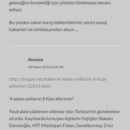
geleceğini öncelediği için çözümü ötelemeye devam
ediyor.
Bu yüzden zaten barış beklentilerinin yerini savaş
haberleri ve simülasyonları alıyor…
Anonim
18 Mayıs 2014 at 20:58
http://birgun.net/haber/4-adam-yollarim-8-fuze-
attiririm-12611.html
‘4 adam yollarım 8 füze attırırım!’
Youtube’a yüklenen videolar dün Türkiye’nin gündemine
oturdu. Kayıtlarda konuşan kişilerin Dışişleri Bakanı
Davutoğlu, MİT Müsteşarı Fidan, Genelkurmay 2’nci