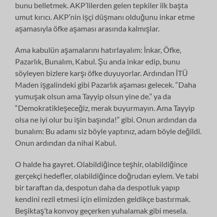
bunu belletmek. AKP’lilerden gelen tepkiler ilk başta
umut kırıcı. AKP’nin işçi düşmanı olduğunu inkar etme
aşamasıyla öfke aşaması arasında kalmışlar.
Ama kabulün aşamalarını hatırlayalım: İnkar, Öfke,
Pazarlık, Bunalım, Kabul. Şu anda inkar edip, bunu
söyleyen bizlere karşı öfke duyuyorlar. Ardından İTÜ
Maden işgalindeki gibi Pazarlık aşaması gelecek. “Daha
yumuşak olsun ama Tayyip olsun yine de.” ya da
“Demokratikleşeceğiz, merak buyurmayın. Ama Tayyip
olsa ne iyi olur bu işin başında!” gibi. Onun ardından da
bunalım: Bu adamı siz böyle yaptınız, adam böyle değildi.
Onun ardından da nihai Kabul.
O halde ha gayret. Olabildiğince teşhir, olabildiğince
gerçekçi hedefler, olabildiğince doğrudan eylem. Ve tabi
bir taraftan da, despotun daha da despotluk yapıp
kendini rezil etmesi için elimizden geldikçe bastırmak.
Beşiktaş’ta konvoy geçerken yuhalamak gibi mesela.