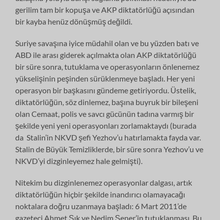
gerilim tam bir kopuşa ve AKP diktatörlüğü açısından
bir kayba henüz dönüşmüş değildi.
Suriye savaşına iyice müdahil olan ve bu yüzden batı ve
ABD ile arası giderek açılmakta olan AKP diktatörlüğü
bir süre sonra, tutuklama ve operasyonların önlenemez
yükselişinin peşinden sürüklenmeye başladı. Her yeni
operasyon bir başkasını gündeme getiriyordu. Üstelik,
diktatörlüğün, söz dinlemez, başına buyruk bir bileşeni
olan Cemaat, polis ve savcı gücünün tadına varmış bir
şekilde yeni yeni operasyonları zorlamaktaydı (burada
da Stalin’in NKVD şefi Yezhov’u hatırlamakta fayda var.
Stalin de Büyük Temizliklerde, bir süre sonra Yezhov’u ve
NKVD’yi dizginleyemez hale gelmişti).
Nitekim bu dizginlenemez operasyonlar dalgası, artık
diktatörlüğün hiçbir şekilde inandırıcı olamayacağı
noktalara doğru uzanmaya başladı: 6 Mart 2011’de
gazeteci Ahmet Şık ve Nedim Şener’in tutuklanması. Bu