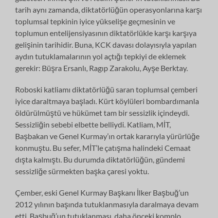
tarih aynı zamanda, diktatörlüğün operasyonlarına karşı
toplumsal tepkinin iyice yükselişe geçmesinin ve
toplumun entelijensiyasının diktatörlükle karşı karşıya
gelişinin tarihidir. Buna, KCK davası dolayısıyla yapılan
aydın tutuklamalarının yol açtığı tepkiyi de eklemek
gerekir: Büşra Ersanlı, Ragıp Zarakolu, Ayşe Berktay.
Roboski katliamı diktatörlüğü saran toplumsal çemberi
iyice daraltmaya başladı. Kürt köylüleri bombardımanla
öldürülmüştü ve hükümet tam bir sessizlik içindeydi.
Sessizliğin sebebi elbette belliydi. Katliam, MİT,
Başbakan ve Genel Kurmay’ın ortak kararıyla yürürlüğe
konmuştu. Bu sefer, MİT’le çatışma halindeki Cemaat
dışta kalmıştı. Bu durumda diktatörlüğün, gündemi
sessizliğe sürmekten başka çaresi yoktu.
Çember, eski Genel Kurmay Başkanı İlker Başbuğ’un
2012 yılının başında tutuklanmasıyla daralmaya devam
etti. Başbuğ’un tutuklanması, daha önceki komplo