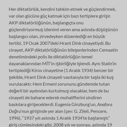
Her diktatörlük, kendini tahkim etmek ve güçlendirmek,
var olan gücüne güç katmak için bazı tertiplere girişir.
AKP diktatörlüğünün, başlangıçta onu
güçlendiriyormuş izlenimi veren ama aslında düşüşünün
başlangıcı olan, zirvedeyken düzenlediği en büyük
tertibi, 19 Ocak 2007’deki Hrant Dink cinayetiydi. Bu
cinayet, AKP diktatörlüğünün bileşenlerinden Cemaatin
denetimindeki polis ile diktatörlüğün temel
dayanaklarından MİT’in işbirliğiyle işlendi. Aynı Stalin’in
tertiplediği Kirov cinayetine (1 Aralık 1934) benzer bir
şekilde, Hrant Dink cinayeti vasıtasıyla bir taşla iki kuş
vurulacaktı: Hem Ermeni sorununu gündemde tutan
değerli bir aydından kurtulmuş olacaklar, hem de bu
cinayeti de bahane ederek muhaliflerini sindiren
baskılara girişeceklerdi. Eugenia Ginzburg’un,
Anafora
Doğru
’nun girişinde yer alan (çev: G. Zileli, Pencere,
1996), “1937 yılı aslında 1 Aralık 1934’te başlamıştı”
giriş cümlesindeki gibi, 2008 yılı ve sonrası, aslında 19