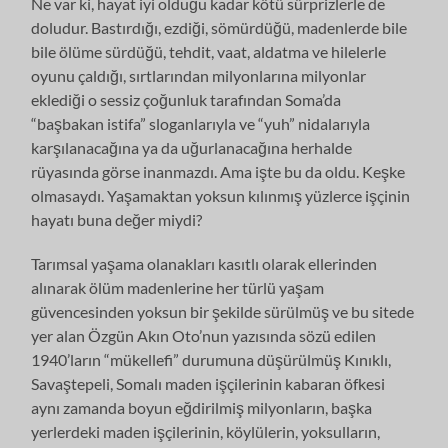
Ne var ki, hayat iyi olduğu kadar kötü sürprizlerle de
doludur. Bastırdığı, ezdiği, sömürdüğü, madenlerde bile
bile ölüme sürdüğü, tehdit, vaat, aldatma ve hilelerle
oyunu çaldığı, sırtlarından milyonlarına milyonlar
eklediği o sessiz çoğunluk tarafından Soma’da
“başbakan istifa” sloganlarıyla ve “yuh” nidalarıyla
karşılanacağına ya da uğurlanacağına herhalde
rüyasında görse inanmazdı. Ama işte bu da oldu. Keşke
olmasaydı. Yaşamaktan yoksun kılınmış yüzlerce işçinin
hayatı buna değer miydi?
Tarımsal yaşama olanakları kasıtlı olarak ellerinden
alınarak ölüm madenlerine her türlü yaşam
güvencesinden yoksun bir şekilde sürülmüş ve bu sitede
yer alan Özgün Akın Oto’nun yazısında sözü edilen
1940’ların “mükellefi” durumuna düşürülmüş Kınıklı,
Savaştepeli, Somalı maden işçilerinin kabaran öfkesi
aynı zamanda boyun eğdirilmiş milyonların, başka
yerlerdeki maden işçilerinin, köylülerin, yoksulların,