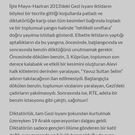
İşte Mayıs-Haziran 2013’deki Gezi isyanı iktidarın
böylesi bir tecrite gittiği koşullarda patladı ve
diktatörlüğe karşı olan tüm kesimleri bağrında topladı
ve bir toplumsal yangın halinde “tehlikeli sınıflara”
doğru yayılma istidadı gösterdi. Elbette iktidarın yaptığı
aptallıkların da bu yangına, öncesinde, başlangıcında ve
sonrasında benzin döktüğünü unutmamak gerekir.
Öncesinde dökülen benzin, 3. Köprüye, toplumun son
derece kalabalık ve etkili bir kesimini oluşturan Alevi
halk kitlelerini derinden yaralayan, “Yavuz Sultan Selim”
adının takılacağının ilan edilmesiydi. Başlangıçta
dökülen benzin, toplumun vicdanını yaralayan, Gezi’deki
çadırların yakılmasıydı. Sonrasında ise, RTE, adeta bir
benzin istasyonu gibi çalıştı, sağolsun!
Diktatörlük, tam Gezi isyanı şokundan kurtulmak
üzereyken 19 Aralık operasyonları dalgası geldi.
Diktatörün sadece gençleri ölüme gönderen bir katil
değil, aynı zamanda en büyük hırsız olduğu da ayan