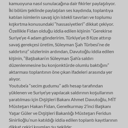
kamuoyuna nasıl sunulacağına dair fikirler paylaşılıyor.
İki bölüm şeklinde paylaşılan ses kaydında, toplantıya
katılan isimlerin savaş için istekli tavırları ve toplumu
kışkırtma konusundaki “hassasiyetleri” dikkat çekiyor.
Özellikle Fidan olduğu iddia edilen kişinin “Gerekirse
Suriye’ye 4 adam gönderirim. Türkiye’ye 8 füze attırıp
savaş gerekçesi üretim, Süleyman Şah Türbesi’ne de
saldırtırız” sözlerinin ardından, Davutoğlu iddia edilen
kişinin, “Başbakan’ın Süleyman Şah’a saldırı
düzenlenmesine bu konjonktürde olumlu baktığını”
aktarması toplantının öne çıkan ifadeleri arasında yer
alıyor.
Youtube’a “secim gudumu” adlı hesap tarafından
yüklenen ve Suriye’ye yapılacak saldırının koşullarının
yaratılması için Dışişleri Bakanı Ahmet Davutoğlu, MİT
Müsteşarı Hakan Fidan, Genelkurmay 2’inci Başkanı
Yaşar Güler ve Dışişleri Bakanlığı Müsteşarı Feridun
Sinirlioğlu’nun katıldığı iddia edilen toplantı kayıtlarının
dikkat çekici kısımları şu şekilde: