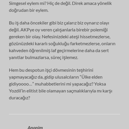
Simgesel eylem mi? Hiç de değil. Direk amaca yönelik
doğrudan bir eylem.
Bu iş daha öncekiler gibi biz çalarız biz oynarız olayı
değil. AKPye oy veren çalışanlarla birebir polemiği
gereken bir olay. Nefesinizdeki ateşi hissetmezlerse,
gözünüzdeki kararlı soğukluğu farketmezlerse, onların
kahveden öğrenilmiş laf geçirmelerine daha da sert
yanıtlar bulmazlarsa, süreç işlemez.
Hem bu despotun işçi dövmesinin teşhirini
yapmayacağız da, gidip ulusalcıların “Ülke elden
gidiyoooo…” muhabbetlerini mi yapacağız? Yoksa
Yozdil’in elitist bile olamayan saçmalıklarıyla mı karşı
duracağız?
Anonim