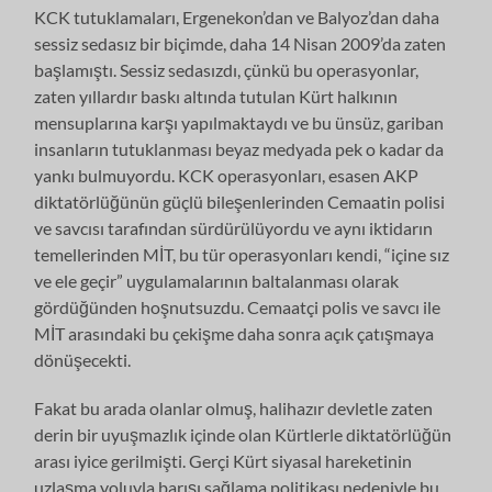
KCK tutuklamaları, Ergenekon’dan ve Balyoz’dan daha
sessiz sedasız bir biçimde, daha 14 Nisan 2009’da zaten
başlamıştı. Sessiz sedasızdı, çünkü bu operasyonlar,
zaten yıllardır baskı altında tutulan Kürt halkının
mensuplarına karşı yapılmaktaydı ve bu ünsüz, gariban
insanların tutuklanması beyaz medyada pek o kadar da
yankı bulmuyordu. KCK operasyonları, esasen AKP
diktatörlüğünün güçlü bileşenlerinden Cemaatin polisi
ve savcısı tarafından sürdürülüyordu ve aynı iktidarın
temellerinden MİT, bu tür operasyonları kendi, “içine sız
ve ele geçir” uygulamalarının baltalanması olarak
gördüğünden hoşnutsuzdu. Cemaatçi polis ve savcı ile
MİT arasındaki bu çekişme daha sonra açık çatışmaya
dönüşecekti.
Fakat bu arada olanlar olmuş, halihazır devletle zaten
derin bir uyuşmazlık içinde olan Kürtlerle diktatörlüğün
arası iyice gerilmişti. Gerçi Kürt siyasal hareketinin
uzlaşma yoluyla barışı sağlama politikası nedeniyle bu