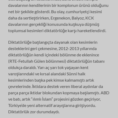
davalarının kendilerinin bir komplonun ürünü olduğunu
net bir şekilde gösterdi. Bu olay, cumhuriyetçi kesimi
daha da sertleştirirken, Ergenekon, Balyoz, KCK
davalarının gerçekliği konusunda kuşkuya düşmüş
toplumsal kesimleri diktatörlüğe karşı hareketlendirdi.
Diktatörlüğe başlangıçta dayanak olan kesimlerin
desteklerini geri çekmesine, 2012-2013 yıllarında
diktatörlüğün kendi içindeki bölünme de eklenince
(RTE-Fetullah Gülen bölünmesi) diktatörlüğün tabanı
oldukça daraldı. Yarı aç yarı tok yaşayan kent
varoşlarındaki ve kırsal alandaki Sünni halk
kesimlerinden başka pek kimse kalmamıştı artık
çevrelerinde. İktidara destek veren liberal aydınlar da
parça parça iktidar blokundan kopmaya başlamıştı. ABD
ve batı, artık “ılımlı İslam” projesini gözden geçiriyor,
Türkiye’de yeni alternatif arayışlarına girişiyordu.
Diktatörlük zor durumdaydı.