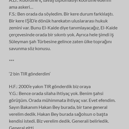
ama askeri…
F.S.: Ben orada da söyledim. Bir kere durum farklılaştı.
Bir kere IŞİD’e dönük harekatın uluslararası hukuk
zemini var. Bunu El-Kaide diye tanımlayacağız, El-Kaide
çerçevesinde orada bir sıkıntı yok. Ayrıca hele şimdi iş
Süleyman şah Türbesine gelince zaten ülke toprağını
savunma söz konusu.
***
‘2 bin TIR gönderdim’
H.F.: 2000’e yakın TIR gönderdik biz oraya
Y.G.: Bence orada silaha ihtiyaç yok. Benim şahsi
görüşüm. Orada mühimmata ihtiyaç var. Evet efendim.
Sayın Bakanım Hakan Bey burada, bir tane general
verelim dedik. Hakan Bey burada sağolsun o başta
kendisi istedi. Biz verelim dedik. Generali belirledik.
General gitti.