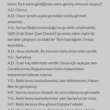
bizim Türk tankı girdiğinde zaten girmiş olmuyor muyuz?
Y.G: Oluruz.
A.D.: Hayır şimdi uçakla girmekle tankla girmek
arasında…
Y.G.: Suriye Başkonsolosluğu’na şu belki söylenebilir,
IŞİD (Irak İslam Şam Devleti) şu anda zaten rejim ile
beraber çalışıyor, oradaki bir Türk toprağıdır. Oraya
kesinlikle…
A.D.: Ama söyledik. Bu konuda daha önce nota verdik.
Y.G.: Suriye’ye.
A.D.: Evet kaç defa nota verdik. Onun için açıkçası ben
Genelkurmay Başkanımızın bizim bakanlıktan
beklentisini bilmek isterim.
Y.G.: Belki bunu kastediyordur, ben bilmiyorum, Hakan
Bey ile görüşmüş.
H.F: Yani bu kısmını söyledi de sonra detayına girmedik.
Y.G.: Belki bunu kastediyordur yani Suriye’ye bir nota.
H.F.: Belki de koordine görevi Dışişleri’ndedir.
A.D.: Koordine iç savaş diplomasiyi koordine ederim