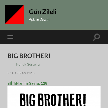
Gün Zileli
Aşk ve Devrim
Toggle
Toggle
search
mobile
field
menu
BIG BROTHER!
Konuk Görseller
22 HAZIRAN 2013
Tıklanma Sayısı:
128