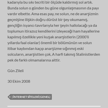
kadarıyla bu sıkı tecriti bir ölçüde kaldırmış sol artık.
Bunda solun o günden bu güne olgunlaşmasının da payı
vardır elbette. Ama esas pay, ne solun, ne de anarşizmin
geçmişine ilişkin doğru dürüst bir şey okumamış,
gençliğin isyancı tavırlarıyla her şeyin hallolacağı ya da
toplumun itirazsız kendilerini izleyeceği ham hayallerine
kapılmış özellikle yeni kuşak anarşistlerin (2000’li
yıllarda faal olanlar) önemli bir bölümünün ve solun
itibar kaybından kaçıp anarşizme sığınmış eski
solcuların, anarşistten çok, A harfi takmış Stalinistlerden
pek de farklı olmamalarına aittir.
Gün Zileli
30 Ekim 2008
| İNTERNET SITELERI (GENEL)