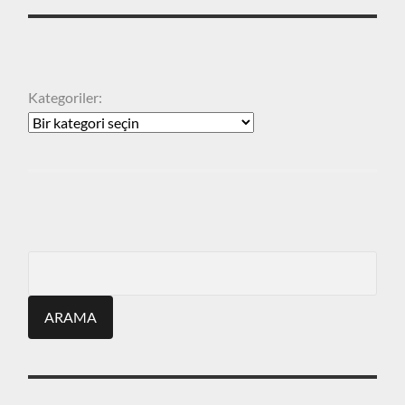
KATEGORILER
Kategoriler:
ARA
Search
for: