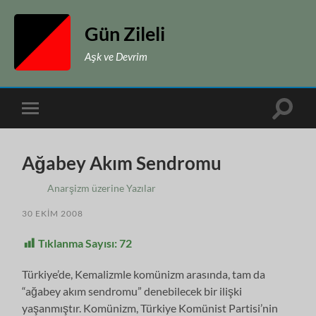
Gün Zileli
Aşk ve Devrim
Toggle
Toggle
search
mobile
field
menu
Ağabey Akım Sendromu
Anarşizm üzerine Yazılar
30 EKIM 2008
Tıklanma Sayısı:
72
Türkiye’de, Kemalizmle komünizm arasında, tam da
“ağabey akım sendromu” denebilecek bir ilişki
yaşanmıştır. Komünizm, Türkiye Komünist Partisi’nin