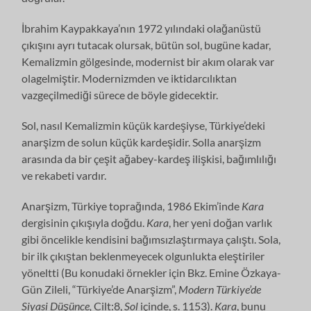
İbrahim Kaypakkaya’nın 1972 yılındaki olağanüstü
çıkışını ayrı tutacak olursak, bütün sol, bugüne kadar,
Kemalizmin gölgesinde, modernist bir akım olarak var
olagelmiştir. Modernizmden ve iktidarcılıktan
vazgeçilmediği sürece de böyle gidecektir.
Sol, nasıl Kemalizmin küçük kardeşiyse, Türkiye’deki
anarşizm de solun küçük kardeşidir. Solla anarşizm
arasında da bir çeşit ağabey-kardeş ilişkisi, bağımlılığı
ve rekabeti vardır.
Anarşizm, Türkiye toprağında, 1986 Ekim’inde
Kara
dergisinin çıkışıyla doğdu.
Kara
, her yeni doğan varlık
gibi öncelikle kendisini bağımsızlaştırmaya çalıştı. Sola,
bir ilk çıkıştan beklenmeyecek olgunlukta eleştiriler
yöneltti (Bu konudaki örnekler için Bkz. Emine Özkaya-
Gün Zileli, “Türkiye’de Anarşizm”,
Modern Türkiye’de
Siyasi Düşünce,
Cilt:8,
Sol
içinde, s. 1153).
Kara
,
bunu