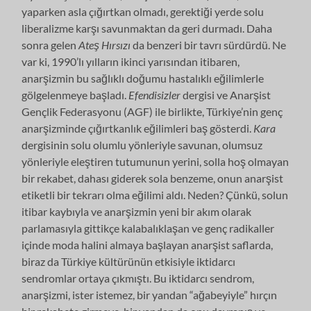
yaparken asla çığırtkan olmadı, gerektiği yerde solu
liberalizme karşı savunmaktan da geri durmadı. Daha
sonra gelen
Ateş Hırsızı
da
benzeri bir tavrı sürdürdü. Ne
var ki, 1990’lı yılların ikinci yarısından itibaren,
anarşizmin bu sağlıklı doğumu hastalıklı eğilimlerle
gölgelenmeye başladı.
Efendisizler
dergisi ve Anarşist
Gençlik Federasyonu (AGF) ile birlikte, Türkiye’nin genç
anarşizminde çığırtkanlık eğilimleri baş gösterdi.
Kara
dergisinin solu olumlu yönleriyle savunan, olumsuz
yönleriyle eleştiren tutumunun yerini, solla hoş olmayan
bir rekabet, dahası giderek sola benzeme, onun anarşist
etiketli bir tekrarı olma eğilimi aldı. Neden? Çünkü, solun
itibar kaybıyla ve anarşizmin yeni bir akım olarak
parlamasıyla gittikçe kalabalıklaşan ve genç radikaller
içinde moda halini almaya başlayan anarşist saflarda,
biraz da Türkiye kültürünün etkisiyle iktidarcı
sendromlar ortaya çıkmıştı. Bu iktidarcı sendrom,
anarşizmi, ister istemez, bir yandan “ağabeyiyle” hırçın