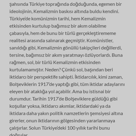
şahsında Türkiye toprağında doğduğunda, egemen bir
ideolojinin, Kemalizmin baskısı altında buldu kendini.
Türkiye’de komünizmin tarihi, hem Kemalizmin
etkisinden kurtulup bağımsız bir akım olabilme
çabasıyla, hem de bunu bir türlü gerçekleştirememe
realitesi arasında salınarak geçmiştir. Komünistler,
sanıldığı gibi, Kemalizmin gönüllü takipçileri değillerdi,
tersine, bağımsız bir akım yaratmayı özlüyorlardı. Buna
rağmen, sol, bir türlü Kemalizmin etkisinden
kurtulamamıştır. Neden? Çünkü sol, başından beri
iktidarcı bir perspektife sahipti. İktidarcılık, kimi zaman,
Bolşeviklerin 1917’de yaptığı gibi, tüm iktidar adaylarını
eleyen bir ataklığa yol açabilir. Ama bu istisnai bir
durumdur. Tarihin 1917’de Bolşeviklere güldüğü gibi
koşullar yoksa, iktidarcı akımlar, iktidardaki ya da
iktidara daha yakın politik namzetlerin şemsiyesi altına
girerler, onun iktidarının gölgesinden yararlanmaya
çalışırlar. Solun Türkiye’deki 100 yıllık tarihi bunu
doğrular.