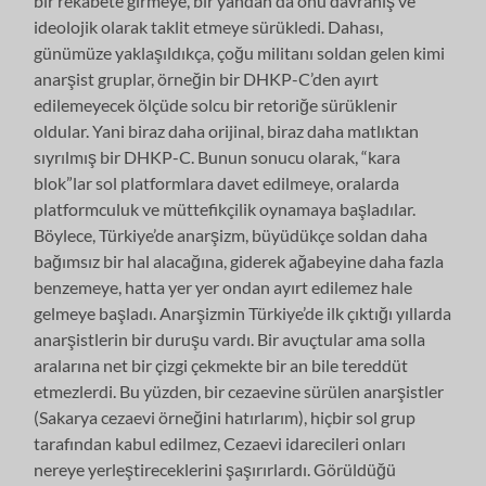
bir rekabete girmeye, bir yandan da onu davranış ve
ideolojik olarak taklit etmeye sürükledi. Dahası,
günümüze yaklaşıldıkça, çoğu militanı soldan gelen kimi
anarşist gruplar, örneğin bir DHKP-C’den ayırt
edilemeyecek ölçüde solcu bir retoriğe sürüklenir
oldular. Yani biraz daha orijinal, biraz daha matlıktan
sıyrılmış bir DHKP-C. Bunun sonucu olarak, “kara
blok”lar sol platformlara davet edilmeye, oralarda
platformculuk ve müttefikçilik oynamaya başladılar.
Böylece, Türkiye’de anarşizm, büyüdükçe soldan daha
bağımsız bir hal alacağına, giderek ağabeyine daha fazla
benzemeye, hatta yer yer ondan ayırt edilemez hale
gelmeye başladı. Anarşizmin Türkiye’de ilk çıktığı yıllarda
anarşistlerin bir duruşu vardı. Bir avuçtular ama solla
aralarına net bir çizgi çekmekte bir an bile tereddüt
etmezlerdi. Bu yüzden, bir cezaevine sürülen anarşistler
(Sakarya cezaevi örneğini hatırlarım), hiçbir sol grup
tarafından kabul edilmez, Cezaevi idarecileri onları
nereye yerleştireceklerini şaşırırlardı. Görüldüğü