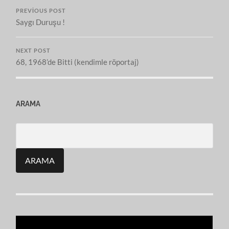
PREVIOUS POST
Saygı Duruşu !
NEXT POST
68, 1968’de Bitti (kendimle röportaj)
ARAMA
Search
for: