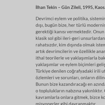
İlhan Tekin – Gün Zileli, 1995, Kaos
Devrimci eylem ve politika, sistemi
dışı, bugün bize, her türlü moderni
gerektiği kanısı vermektedir. Onun 
klasik sol gibi ileri-geri unsurla
rahatsızdır, kim dışında olmak iste
artık devrimcilerin ve özellikle an
ithal teorilerle ve yaklaşımlarla b
yaklaşımlar ve eylem biçimleri geli
Türkiye denilen coğrafyadaki irili uf
özlemleri ve sorunları, onların dili
Bunun bize kazandıracağı en azında
o toplulukların nabzına yakınlıktı
kavramlarla onlara gitmek, bizce ko
misyonerler gibi davranmaktır.