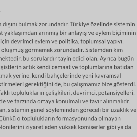
.
n dışını bulmak zorundadır. Türkiye özelinde sistemin
st yaklaşımdan arınmış bir anlayış ve eylem biçiminin
için devrimci eylem ve politika, toplumsal yapıyı,
rdan oluşmuş görmemek zorundadır. Sistemden kim
mektedir, bu sorulardır tayin edici olan. Ayrıca bugün
arşistlerin artık kendi cemaat ve toplumlarına batıdan
akmak yerine, kendi bahçelerinde yeni kavramsal
ştirmeleri gerektiğini de, bu çalışmamız bize gösterdi.
aklı toplulukların çelişkileri, devrimci, potansiyelleri,
nde ve tarzında ortaya konulmalı ve tavır alınmalıdr.
n, sistemin genel söyleminden göreceli bir uzaklık ve
r. Çünkü o toplulukların formasyonunda olmayan
lonilerini ziyaret eden yüksek komiserler gibi ya da