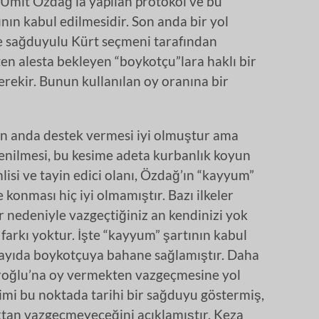
ı Ümit Özdağ’la yapılan protokol ve bu
nın kabul edilmesidir. Son anda bir yol
ve sağduyulu Kürt seçmeni tarafından
n alesta bekleyen “boykotçu”lara haklı bir
rekir. Bunun kullanılan oy oranına bir
son anda destek vermesi iyi olmuştur ama
enilmesi, bu kesime adeta kurbanlık koyun
isi ve tayin edici olanı, Özdağ’ın “kayyum”
konması hiç iyi olmamıştır. Bazı ilkeler
ar nedeniyle vazgeçtiğiniz an kendinizi yok
farkı yoktur. İşte “kayyum” şartının kabul
ok sayıda boykotçuya bahane sağlamıştır. Daha
aroğlu’na oy vermekten vazgeçmesine yol
imi bu noktada tarihi bir sağduyu göstermiş,
tan vazgeçmeyeceğini açıklamıştır. Keza