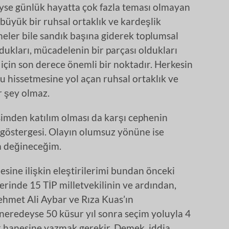
yse günlük hayatta çok fazla teması olmayan
r büyük bir ruhsal ortaklık ve kardeşlik
eler bile sandık başına giderek toplumsal
dukları, mücadelenin bir parçası oldukları
isi için son derece önemli bir noktadır. Herkesin
 hissetmesine yol açan ruhsal ortaklık ve
 şey olmaz.
simden katılım olması da karşı cephenin
göstergesi. Olayın olumsuz yönüne ise
a değineceğim.
mesine ilişkin eleştirilerimi bundan önceki
rinde 15 TİP milletvekilinin ve ardından,
hmet Ali Aybar ve Rıza Kuas’ın
 neredeyse 50 küsur yıl sonra seçim yoluyla 4
 hanesine yazmak gerekir. Demek, iddia