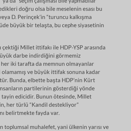
” ya da “seçim çalışması bile yapmadılar”
dikleri doğru olsa bile meselenin esası bu
n veya D. Perinçek’in “turuncu kalkışma
çüde büyük bir telaşta, bu cephe siyasetinin
çektiği Millet ittifakı ile HDP-YSP arasında
 büyük darbe indirdiğini görmemiz
 her iki tarafta da memnun olmayanlar
 olamamış ve büyük ittifak sonuna kadar
tür. Bunda, elbette başta HDP’nin Kürt
nsanların partilerinin gösterdiği yönde
tayin edicidir. Bunun ötesinde, Millet
in, her türlü “Kandil destekliyor”
nı belirtmekte fayda var.
n toplumsal muhalefet, yani ülkenin yarısı ve