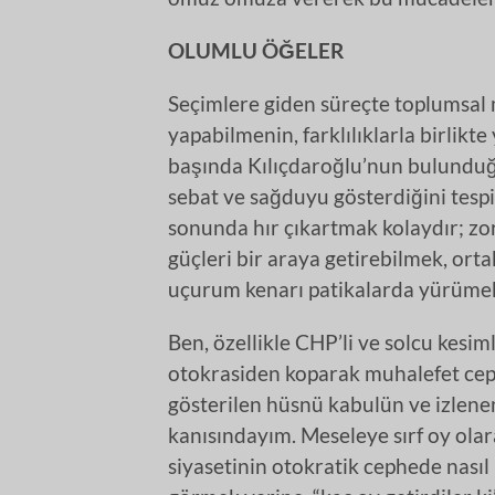
OLUMLU ÖĞELER
Seçimlere giden süreçte toplumsal 
yapabilmenin, farklılıklarla birlik
başında Kılıçdaroğlu’nun bulunduğ
sebat ve sağduyu gösterdiğini tespi
sonunda hır çıkartmak kolaydır; zor o
güçleri bir araya getirebilmek, ort
uçurum kenarı patikalarda yürümek 
Ben, özellikle CHP’li ve solcu kesi
otokrasiden koparak muhalefet ceph
gösterilen hüsnü kabulün ve izlenen
kanısındayım. Meseleye sırf oy olar
siyasetinin otokratik cephede nasıl