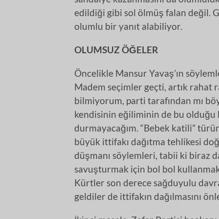
edildiği gibi sol ölmüş falan değil.
olumlu bir yanıt alabiliyor.
OLUMSUZ ÖĞELER
Öncelikle Mansur Yavaş’ın söyleml
Madem seçimler geçti, artık rahat 
bilmiyorum, parti tarafından mı bö
kendisinin eğiliminin de bu olduğu
durmayacağım. “Bebek katili” türü
büyük ittifakı dağıtma tehlikesi do
düşmanı söylemleri, tabii ki biraz d
savuşturmak için bol bol kullanmak
Kürtler son derece sağduyulu davr
geldiler de ittifakın dağılmasını önl