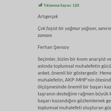
Tıklanma Sayısı:
120
Artıgerçek
Çok faşist bir yağmur yağıyor, sanır
zamanı
Ferhan Şensoy
Seçimler, bizim bir kısım anarşist
aslında toplumsal muhalefetin gücü
anket, önemli bir göstergedir. Hem
muhalefetin, AKP-MHP’nin ötesinde
ölçüşmesinde önemli bir başarı ka
taşranın desteğine rağmen büyük k
başarı kazandığını gözlemlemek gere
toplumsal muhalefeti oluşturan güçl