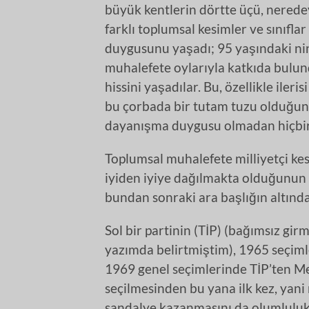
büyük kentlerin dörtte üçü, nerede
farklı toplumsal kesimler ve sınıfla
duygusunu yaşadı; 95 yaşındaki nin
muhalefete oylarıyla katkıda bulun
hissini yaşadılar. Bu, özellikle iler
bu çorbada bir tutam tuzu olduğunu
dayanışma duygusu olmadan hiçbir
Toplumsal muhalefete milliyetçi ke
iyiden iyiye dağılmakta olduğunun 
bundan sonraki ara başlığın altınd
Sol bir partinin (TİP) (bağımsız gir
yazımda belirtmiştim), 1965 seçimle
1969 genel seçimlerinde TİP’ten Me
seçilmesinden bu yana ilk kez, yani
sandalye kazanmasını da olumluluk