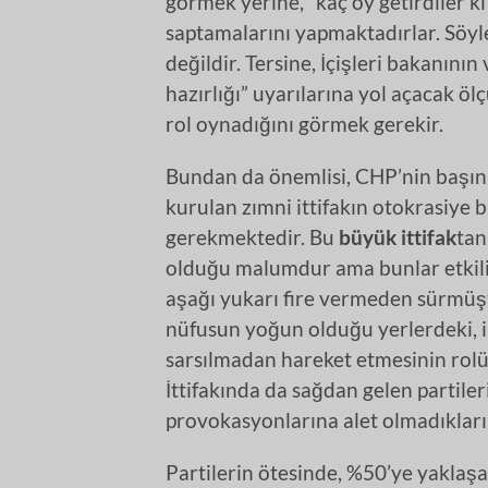
görmek yerine, “kaç oy getirdiler ki
saptamalarını yapmaktadırlar. Söyle
değildir. Tersine, İçişleri bakanını
hazırlığı” uyarılarına yol açacak öl
rol oynadığını görmek gerekir.
Bundan da önemlisi, CHP’nin başını 
kurulan zımni ittifakın otokrasiye
gerekmektedir. Bu
büyük ittifak
tan
olduğu malumdur ama bunlar etkili
aşağı yukarı fire vermeden sürmüş
nüfusun yoğun olduğu yerlerdeki, i
sarsılmadan hareket etmesinin rolü 
İttifakında da sağdan gelen partiler
provokasyonlarına alet olmadıkları
Partilerin ötesinde, %50’ye yaklaşa