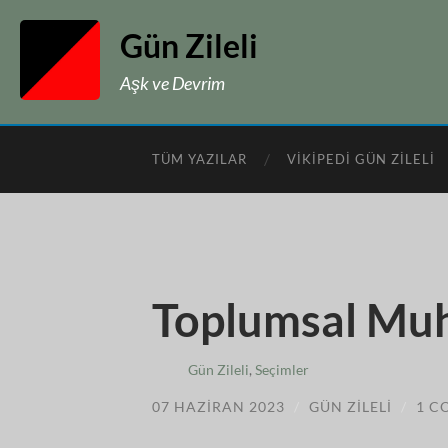
Gün Zileli
Aşk ve Devrim
TÜM YAZILAR
VIKIPEDI GÜN ZILELI
Toplumsal Muh
Gün Zileli
,
Seçimler
07 HAZIRAN 2023
/
GÜN ZILELI
/
1 C