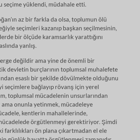
u seçime yüklendi, müdahale etti.
ğan’ın az bir farkla da olsa, toplumun ölü
eğiyle seçimleri kazanıp başkan seçilmesinin,
lerde bir ölçüde karamsarlık yarattığını
slında yanlış.
terge değildir ama yine de önemli bir
tik devletin burçlarının toplumsal muhalefete
fından esaslı bir şekilde dövülmekte olduğunu
eyi seçimlere bağlayıp rövanş için yerel
çim, toplumsal mücadelenin unsurlarından
r ama onunla yetinmek, mücadeleye
ücadele, kentlerin mahallelerinde,
 mücadelede örgütlenmeyi gerektiriyor. Şimdi
 farklılıkları ön plana çıkartmadan el ele
n günlük hayatta örgütlenmesi zamanıdır.