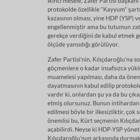
İkinci mesele, Zafer Partisi başkan
protokolde özellikle “Kayyum” şartı
kazasının olması, yine HDP (YSP) 
engellenmiştir ama bu tutumun zate
gerekçe verdiğini de kabul etmek ge
ölçüde yansıdığı görülüyor.
Zafer Partisi’nin, Kılıçdaroğlu’na 
göçmenlere o kadar insafsızca yükl
muamelesi yapılması, daha da öneml
dayatmasının kabul edilip protokole 
vardır ki, onlardan şu ya da bu çık
etmiş olursunuz. Bunun intihardan 
edilmesi böyle bir ilkesizliktir, ç
önemlisi bu, Kürt seçmenin Kılıçd
açabilirdi. Neyse ki HDP-YSP yönet
Kılıçdaroğlu’nun arkasında durmak