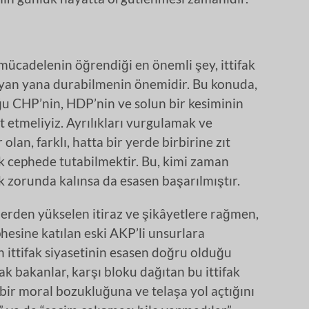
mücadelenin öğrendiği en önemli şey, ittifak
te yan yana durabilmenin önemidir. Bu konuda,
u CHP’nin, HDP’nin ve solun bir kesiminin
t etmeliyiz. Ayrılıkları vurgulamak ve
lan, farklı, hatta bir yerde birbirine zıt
ak cephede tutabilmektir. Bu, kimi zaman
zorunda kalınsa da esasen başarılmıştır.
mlerden yükselen itiraz ve şikâyetlere rağmen,
esine katılan eski AKP’li unsurlara
 ittifak siyasetinin esasen doğru olduğu
ak bakanlar, karşı bloku dağıtan bu ittifak
 bir moral bozukluğuna ve telaşa yol açtığını