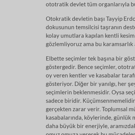
ototratik devlet tüm organlarıyla b
Otokratik devletin başı Tayyip Erdo
dokusunun temsilcisi taşranın dest
kolay umutlara kapılan kentli kesim
gözlemliyoruz ama bu karamsarlık a
Elbette seçimler tek başına bir gös
göstergedir. Bence seçimler, ototra
oy veren kentler ve kasabalar tara
gösteriyor. Diğer bir yanılgı, her ş
seçimlerin beklenmesidir. Oysa se
sadece biridir. Küçümsenmemelidi
gerçekten zarar verir. Toplumsal m
kasabalarında, köylerinde, günlük
daha büyük bir enerjiyle, aramızdaki
omuz omuza vererek bu mücadeleni