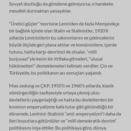
Sovyet dostluğu da gündeme gelmiyorsa, o harekete
mesafeli durmaktan yanaydılar.
“Üretici güçler” teorisine Lenin’den de fazla Menşevikçe
bir bağlılık içinde olan Stalin ve Stalinistler, 1920’li
yıllarda Leninistlerin bu sakınımlarını ve çekincelerini
büyük ölçüde geri plana attılar ve komünistlere, içerde
tutucu, hatta karşı-devrimci de olsalar, “milli
burjuvazi”yle kesin bir ittifaka gitmeleri, “ulusal
hükümetleri” desteklemeleri talimatı verdiler. Çin ve
Türkiye’de, bu politikanın acı sonuçları yaşandı.
Mao zedung ve ÇKP, 1950’li ve 1960’lı yıllarda, klasik
sömürgeciliğin tasfiyesiyle ortaya çıkmış ulus-
devletlerin yaygınlaştığı ve hatta bu devletlerden bir
kısmının emperyalizme kafa tutar gibi göründüğü bir
dönemde, Leninist-Stalinist “anti-emperyalizm”i daha da
ileri boyutlara götürdüler ve “milli demokratik devrim”
politikasını inşa ettiler. Bu politikaya göre, dünya,