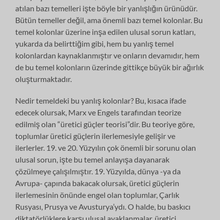
atılan bazı temelleri işte böyle bir yanlışlığın ürünüdür.
Bütün temeller değil, ama önemli bazı temel kolonlar. Bu
temel kolonlar üzerine inşa edilen ulusal sorun katları,
yukarda da belirttiğim gibi, hem bu yanlış temel
kolonlardan kaynaklanmıştır ve onların devamıdır, hem
de bu temel kolonların üzerinde gittikçe büyük bir ağırlık
oluşturmaktadır.
Nedir temeldeki bu yanlış kolonlar? Bu, kısaca ifade
edecek olursak, Marx ve Engels tarafından teorize
edilmiş olan “üretici güçler teorisi”dir. Bu teoriye göre,
toplumlar üretici güçlerin ilerlemesiyle gelişir ve
ilerlerler. 19. ve 20. Yüzyılın çok önemli bir sorunu olan
ulusal sorun, işte bu temel anlayışa dayanarak
çözülmeye çalışılmıştır. 19. Yüzyılda, dünya -ya da
Avrupa- çapında bakacak olursak, üretici güçlerin
ilerlemesinin önünde engel olan toplumlar, Çarlık
Rusyası, Prusya ve Avusturya’ydı. O halde, bu baskıcı
diktatörlüklere karşı ulusal ayaklanmalar, üretici