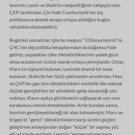
teorinin, Lenin ve Stalin’in reelpolitiğinin takipçisi olan
ÇKP tarafından, Çin Halk Cumhuriyeti’nin dış
politikasına destek amaçlı ortaya atıldığını bugün
rahatlıkla söyleyebiliriz.
Bugünkü ulusalcılar, işte bu meşum “3 Dünya teorisi”ni,
ÇHC’nin dış politika hesaplarından da bağımsız hale
getirip, yaşadıkları ülke diktatörlüklerinin yedek gücü
olma arzularının ürünü olarak ortaya çıkmışlardır. Onlar,
Marx’ta rüşeymi bulunan, Lenin’de önemli bir ivme
kazanan, Stalin’de her türlü çekinceden arındırılan, Mao
ve ÇKP’de çapı tüm diktatörlükleri müttefik ilân edecek
ölçüde genişletilen bir yönelimin gelip dayandığı son
noktayı, iflasın açıkça görülmesini sağlayacak son sınır
karakolunu temsil etmektedirler. Artık bundan sonra,
teorinin genişleyebileceği bir alan kalmamıştır. Marx ve
Engels’in “gerici” diktatörlüklere karşı üretici güçleri
geliştirme anlayışından doğan “küçük” bir sapma, yüz
elli yıl içinde evrilmiş, Lenin’in “emperyalizme karşı