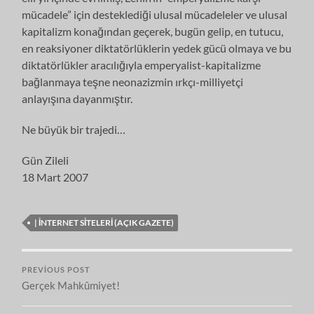
mücadele” için desteklediği ulusal mücadeleler ve ulusal
kapitalizm konağından geçerek, bugün gelip, en tutucu,
en reaksiyoner diktatörlüklerin yedek gücü olmaya ve bu
diktatörlükler aracılığıyla emperyalist-kapitalizme
bağlanmaya teşne neonazizmin ırkçı-milliyetçi
anlayışına dayanmıştır.
Ne büyük bir trajedi…
Gün Zileli
18 Mart 2007
| İNTERNET SITELERI (AÇIK GAZETE)
PREVIOUS POST
Gerçek Mahkûmiyet!