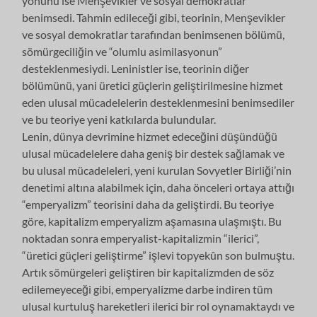
yönünü ise Menşevikler ve sosyal demokratlar
benimsedi. Tahmin edileceği gibi, teorinin, Menşevikler
ve sosyal demokratlar tarafından benimsenen bölümü,
sömürgeciliğin ve “olumlu asimilasyonun”
desteklenmesiydi. Leninistler ise, teorinin diğer
bölümünü, yani üretici güçlerin geliştirilmesine hizmet
eden ulusal mücadelelerin desteklenmesini benimsediler
ve bu teoriye yeni katkılarda bulundular.
Lenin, dünya devrimine hizmet edeceğini düşündüğü
ulusal mücadelelere daha geniş bir destek sağlamak ve
bu ulusal mücadeleleri, yeni kurulan Sovyetler Birliği’nin
denetimi altına alabilmek için, daha önceleri ortaya attığı
“emperyalizm” teorisini daha da geliştirdi. Bu teoriye
göre, kapitalizm emperyalizm aşamasına ulaşmıştı. Bu
noktadan sonra emperyalist-kapitalizmin “ilerici”,
“üretici güçleri geliştirme” işlevi topyekûn son bulmuştu.
Artık sömürgeleri geliştiren bir kapitalizmden de söz
edilemeyeceği gibi, emperyalizme darbe indiren tüm
ulusal kurtuluş hareketleri ilerici bir rol oynamaktaydı ve