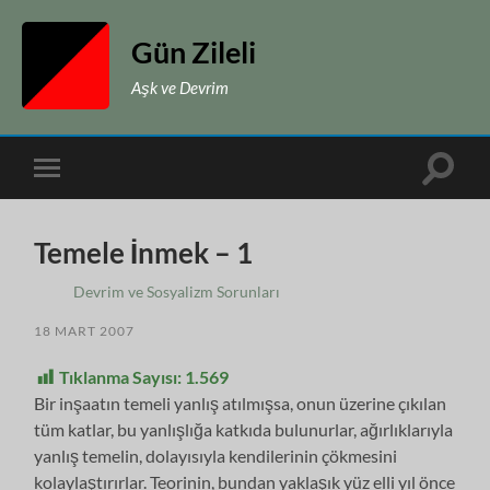
Gün Zileli
Aşk ve Devrim
Toggle
Toggle
search
mobile
field
menu
Temele İnmek – 1
Devrim ve Sosyalizm Sorunları
18 MART 2007
Tıklanma Sayısı:
1.569
Bir inşaatın temeli yanlış atılmışsa, onun üzerine çıkılan
tüm katlar, bu yanlışlığa katkıda bulunurlar, ağırlıklarıyla
yanlış temelin, dolayısıyla kendilerinin çökmesini
kolaylaştırırlar. Teorinin, bundan yaklaşık yüz elli yıl önce