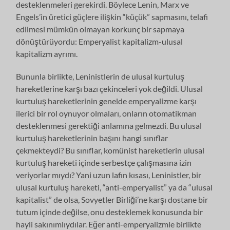
desteklenmeleri gerekirdi. Böylece Lenin, Marx ve
Engels’in üretici güçlere ilişkin “küçük” sapmasını, telafi
edilmesi mümkün olmayan korkunç bir sapmaya
dönüştürüyordu: Emperyalist kapitalizm-ulusal
kapitalizm ayrımı.
Bununla birlikte, Leninistlerin de ulusal kurtuluş
hareketlerine karşı bazı çekinceleri yok değildi. Ulusal
kurtuluş hareketlerinin genelde emperyalizme karşı
ilerici bir rol oynuyor olmaları, onların otomatikman
desteklenmesi gerektiği anlamına gelmezdi. Bu ulusal
kurtuluş hareketlerinin başını hangi sınıflar
çekmekteydi? Bu sınıflar, komünist hareketlerin ulusal
kurtuluş hareketi içinde serbestçe çalışmasına izin
veriyorlar mıydı? Yani uzun lafın kısası, Leninistler, bir
ulusal kurtuluş hareketi, “anti-emperyalist” ya da “ulusal
kapitalist” de olsa, Sovyetler Birliği’ne karşı dostane bir
tutum içinde değilse, onu desteklemek konusunda bir
hayli sakınımlıydılar. Eğer anti-emperyalizmle birlikte