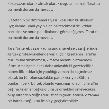
köşe yazarı olarak almak olarak uygulanmamalı. Taraf’ta
bu menfi durum da mevcut.
Gazetenin bir dizi temel siyasî ilkesi olur, bu ilkelerin
uygulaması, yani yayın alanına tercümesi de iktidar
partisine ve onun politikalarına göre değişmez. Taraf’ta
bu menfi durum da mevcut.
Taraf’ın gerek yazar kadrosunda, gerekse yazı işlerinde
gerçek profesyoneller de var. Hiçbir gazetenin Taraf’ın
durumuna düşmemesi, kimseyi memnun etmemesi
lâzım. Ama işte bir kez daha anlaşıldı ki, gazetecilik /
habercilik iktidar için yapıldığı zaman da kaçınılmaz
olarak bu tür olumsuzluklar patlak veriyor. Bütün
bunların belki bir tek olumlu yansıması olabilir: Taraf’ın
başına gelenler başka olumsuz örnekleri önleyecekse,
olup bitenden doğru dürüst ders çıkarılacaksa, o zaman
bir bardak soğuk su ile olayı geçiştirebiliriz.