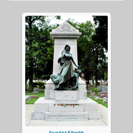
Anarşist Kitaplık