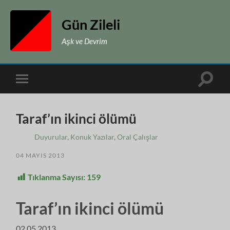
Gün Zileli
Aşk ve Devrim
Toggle
Toggle
search
mobile
field
menu
Taraf’ın ikinci ölümü
Duyurular
,
Konuk Yazılar
,
Oral Çalışlar
04 MAYIS 2013
Tıklanma Sayısı:
159
Taraf’ın ikinci ölümü
02.05.2013