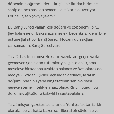
döneminin öğrenci lideri… küçük bir iktidar birimine
sahip olunca nasıl da hemen Halit Narin oluveriyor.
Foucault, sen çok yaşa emi!
Bu Barış Süreci vallahi çok değerli ve çok önemli bir…
şey haline geldi. Baksanıza, meslekî beceriksizliklerin bile
üstüne şal atıyor Barış Süreci. Hocam, dün akşam
çalışamadım, Barış Süreci vardı…
Taraf’a has bu olumsuzlukların yazıda adı geçen ya da
geçmeyen şahısların tutumlarıyla ilgisi olabilir, ama
meseleye biraz daha uzaktan bakınca ve özel olarak da
medya – iktidar ilişkileri açısından deşince, Taraf’ın
doğumundan bu yana bir gazetenin sahip olması
gereken temel nitelikleri haiz olmadığı için bugün bu
duruma düştüğünü kolaylıkla saptayabiliriz.
Taraf, misyon gazetesi adı altında, Yeni Şafak’tan farklı
olarak, liberal, hatta bazen sol-liberal bir söylemle ve