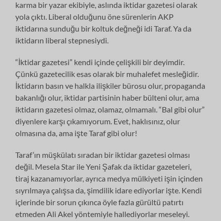
karma bir yazar ekibiyle, aslında iktidar gazetesi olarak
yola çıktı. Liberal olduğunu öne sürenlerin AKP
iktidarına sunduğu bir koltuk değneği idi Taraf. Ya da
iktidarın liberal stepnesiydi.
“İktidar gazetesi” kendi içinde çelişkili bir deyimdir.
Çünkü gazetecilik esas olarak bir muhalefet mesleğidir.
İktidarın basın ve halkla ilişkiler bürosu olur, propaganda
bakanlığı olur, iktidar partisinin haber bülteni olur, ama
iktidarın gazetesi olmaz, olamaz, olmamalı. “Bal gibi olur”
diyenlere karşı çıkamıyorum. Evet, haklısınız, olur
olmasına da, ama işte Taraf gibi olur!
Taraf’ın müşkülatı sıradan bir iktidar gazetesi olması
değil. Mesela Star ile Yeni Şafak da iktidar gazeteleri,
tiraj kazanamıyorlar, ayrıca medya mülkiyeti işin içinden
sıyrılmaya çalışsa da, şimdilik idare ediyorlar işte. Kendi
içlerinde bir sorun çıkınca öyle fazla gürültü patırtı
etmeden Ali Akel yöntemiyle hallediyorlar meseleyi.