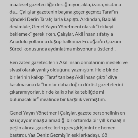
maalesef gazeteciliğe de sığmıyor, akla, izana, vicdana
da… Çalışlar gazetenin başına geçer geçmez Taraf’ın
içindeki Derin Tarafçılarla kapıştı. Ardından, Babıâli
deyimiyle, Genel Yayın Yönetmeni olarak “tekkeyi
beklemek” gerekirken, Çalışlar, Akil İnsan sıfatıyla
Anadolu yollarına düşüp halkımızı Erdoğan’ın Çözüm
Süreci konusunda aydınlatma misyonunu üstlendi.
Ben zaten gazetecilerin Akil İnsan olmalarının meslekî ve
siyasî olarak yanlış olduğunu yazmıştım. Hele bir de
birilerinin kalkıp “Taraf’tan beş Akil İnsan çıktı” diye
kasılmasına da “bunlar daha doğru dürüst gazetelerini
çıkaramıyorlar, bir de kalkıp halka tebliğde mi
bulunacaklar” mealinde bir karşılık vermiştim.
Genel Yayın Yönetmeni Çalışlar, gazete personelinin en
az üç aydır maaş alamadığı bir ortamda bir yıllık maaşını
peşin alınca, gazetecilerin grev girişimini de hemen
bastırdı. Yaa Deniz Gezmiş’in eski arkadaşı, ‘68