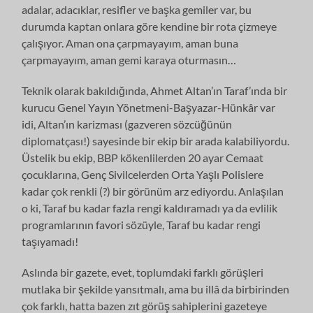
adalar, adacıklar, resifler ve başka gemiler var, bu
durumda kaptan onlara göre kendine bir rota çizmeye
çalışıyor. Aman ona çarpmayayım, aman buna
çarpmayayım, aman gemi karaya oturmasın…
Teknik olarak bakıldığında, Ahmet Altan’ın Taraf’ında bir
kurucu Genel Yayın Yönetmeni-Başyazar-Hünkâr var
idi, Altan’ın karizması (gazveren sözcüğünün
diplomatçası!) sayesinde bir ekip bir arada kalabiliyordu.
Üstelik bu ekip, BBP kökenlilerden 20 ayar Cemaat
çocuklarına, Genç Sivilcelerden Orta Yaşlı Polislere
kadar çok renkli (?) bir görünüm arz ediyordu. Anlaşılan
o ki, Taraf bu kadar fazla rengi kaldıramadı ya da evlilik
programlarının favori sözüyle, Taraf bu kadar rengi
taşıyamadı!
Aslında bir gazete, evet, toplumdaki farklı görüşleri
mutlaka bir şekilde yansıtmalı, ama bu illâ da birbirinden
çok farklı, hatta bazen zıt görüş sahiplerini gazeteye