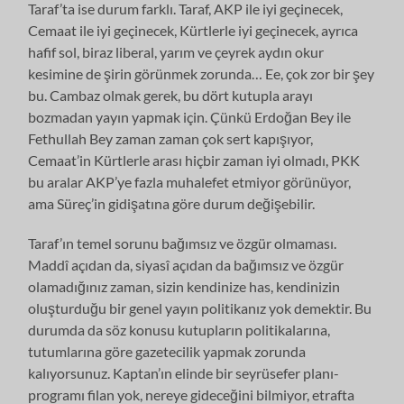
Taraf’ta ise durum farklı. Taraf, AKP ile iyi geçinecek,
Cemaat ile iyi geçinecek, Kürtlerle iyi geçinecek, ayrıca
hafif sol, biraz liberal, yarım ve çeyrek aydın okur
kesimine de şirin görünmek zorunda… Ee, çok zor bir şey
bu. Cambaz olmak gerek, bu dört kutupla arayı
bozmadan yayın yapmak için. Çünkü Erdoğan Bey ile
Fethullah Bey zaman zaman çok sert kapışıyor,
Cemaat’in Kürtlerle arası hiçbir zaman iyi olmadı, PKK
bu aralar AKP’ye fazla muhalefet etmiyor görünüyor,
ama Süreç’in gidişatına göre durum değişebilir.
Taraf’ın temel sorunu bağımsız ve özgür olmaması.
Maddî açıdan da, siyasî açıdan da bağımsız ve özgür
olamadığınız zaman, sizin kendinize has, kendinizin
oluşturduğu bir genel yayın politikanız yok demektir. Bu
durumda da söz konusu kutupların politikalarına,
tutumlarına göre gazetecilik yapmak zorunda
kalıyorsunuz. Kaptan’ın elinde bir seyrüsefer planı-
programı filan yok, nereye gideceğini bilmiyor, etrafta