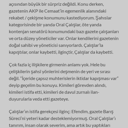
açısından büyük bir sürpriz değildi. Konu derken,
gazetenin AKP ile Cemaat’in egemenlik alanındaki
rekabet / çekişme konumunu kastediyorum. Şahıslar
kategorisinde bir yanda Oral Çalışlar, öte yanda
kontenjan senatörü konumundaki bazı gazete çalışanları
ve orta düzey yöneticiler var. Onlar kendilerini gazetenin
doğal sahibi ve yöneticisi sanıyorlardı. Çalışlar’la
kapıştılar, onlar kaybetti, ilginçtir, Çalışlar da kaybetti.
Çok fazla iç ilişkilere girmenin anlamı yok. Hele bu
çelişkilerin şahsî yönlerini deşmenin de yeri ve sırası
değil. “İçeride çapsız muhterislerin iktidar kapışması var”
deyip geçelim bu konuyu. Kimileri görevden alındı,
kimileri istifa etti, kimileri de davul zurnalı ilan-
duyurularla veda etti gazeteye.
Çalışlar’ın istifa gerekçesi ilginç: Efendim, gazete Barış
Süreci’ni yeteri kadar desteklemiyormuş. Oral Çalışlar’ı
tanırım, insan olarak severim, ama artık bu yaptıkları