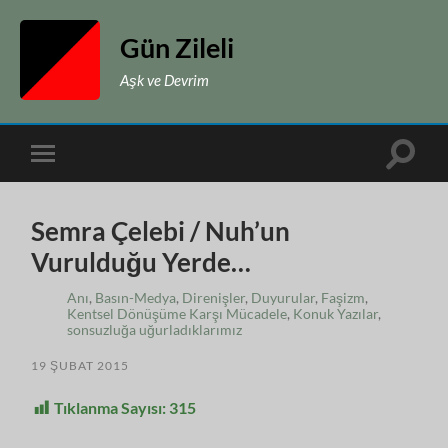
Gün Zileli
Aşk ve Devrim
Toggle
Toggle
search
mobile
field
menu
Semra Çelebi / Nuh’un
Vurulduğu Yerde…
Anı
,
Basın-Medya
,
Direnişler
,
Duyurular
,
Faşizm
,
Kentsel Dönüşüme Karşı Mücadele
,
Konuk Yazılar
,
sonsuzluğa uğurladıklarımız
19 ŞUBAT 2015
Tıklanma Sayısı:
315