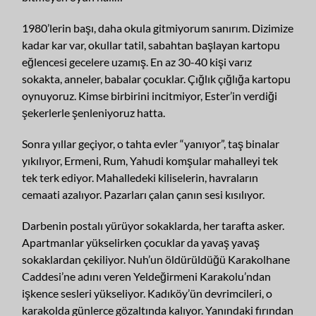
1980’lerin başı, daha okula gitmiyorum sanırım. Dizimize
kadar kar var, okullar tatil, sabahtan başlayan kartopu
eğlencesi gecelere uzamış. En az 30-40 kişi varız
sokakta, anneler, babalar çocuklar. Çığlık çığlığa kartopu
oynuyoruz. Kimse birbirini incitmiyor, Ester’in verdiği
şekerlerle şenleniyoruz hatta.
Sonra yıllar geçiyor, o tahta evler “yanıyor”, taş binalar
yıkılıyor, Ermeni, Rum, Yahudi komşular mahalleyi tek
tek terk ediyor. Mahalledeki kiliselerin, havraların
cemaati azalıyor. Pazarları çalan çanın sesi kısılıyor.
Darbenin postalı yürüyor sokaklarda, her tarafta asker.
Apartmanlar yükselirken çocuklar da yavaş yavaş
sokaklardan çekiliyor. Nuh’un öldürüldüğü Karakolhane
Caddesi’ne adını veren Yeldeğirmeni Karakolu’ndan
işkence sesleri yükseliyor. Kadıköy’ün devrimcileri, o
karakolda günlerce gözaltında kalıyor. Yanındaki fırından