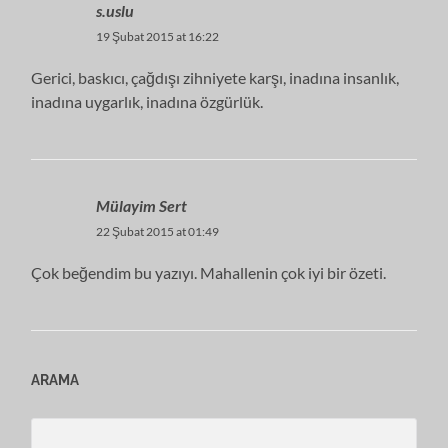
s.uslu
19 Şubat 2015 at 16:22
Gerici, baskıcı, çağdışı zihniyete karşı, inadına insanlık,
inadına uygarlık, inadına özgürlük.
Mülayim Sert
22 Şubat 2015 at 01:49
Çok beğendim bu yazıyı. Mahallenin çok iyi bir özeti.
ARAMA
Search