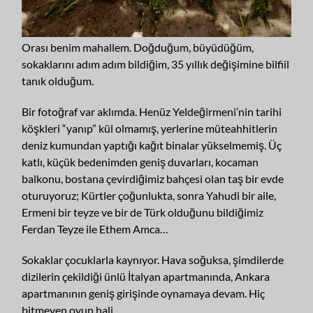
Orası benim mahallem. Doğduğum, büyüdüğüm,
sokaklarını adım adım bildiğim, 35 yıllık değişimine bilfiil
tanık olduğum.
Bir fotoğraf var aklımda. Henüz Yeldeğirmeni’nin tarihi
köşkleri “yanıp” kül olmamış, yerlerine müteahhitlerin
deniz kumundan yaptığı kağıt binalar yükselmemiş. Üç
katlı, küçük bedenimden geniş duvarları, kocaman
balkonu, bostana çevirdiğimiz bahçesi olan taş bir evde
oturuyoruz; Kürtler çoğunlukta, sonra Yahudi bir aile,
Ermeni bir teyze ve bir de Türk olduğunu bildiğimiz
Ferdan Teyze ile Ethem Amca…
Sokaklar çocuklarla kaynıyor. Hava soğuksa, şimdilerde
dizilerin çekildiği ünlü İtalyan apartmanında, Ankara
apartmanının geniş girişinde oynamaya devam. Hiç
bitmeyen oyun hali…