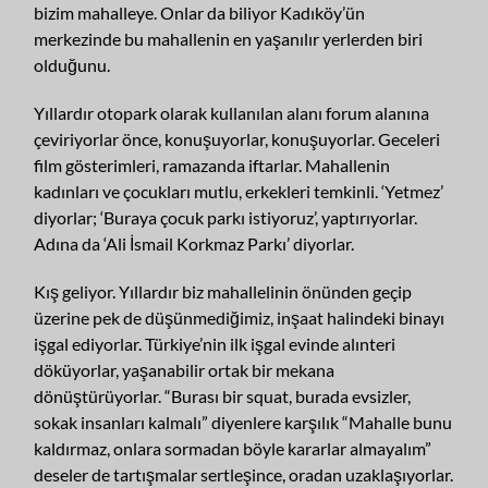
bizim mahalleye. Onlar da biliyor Kadıköy’ün
merkezinde bu mahallenin en yaşanılır yerlerden biri
olduğunu.
Yıllardır otopark olarak kullanılan alanı forum alanına
çeviriyorlar önce, konuşuyorlar, konuşuyorlar. Geceleri
film gösterimleri, ramazanda iftarlar. Mahallenin
kadınları ve çocukları mutlu, erkekleri temkinli. ‘Yetmez’
diyorlar; ‘Buraya çocuk parkı istiyoruz’, yaptırıyorlar.
Adına da ‘Ali İsmail Korkmaz Parkı’ diyorlar.
Kış geliyor. Yıllardır biz mahallelinin önünden geçip
üzerine pek de düşünmediğimiz, inşaat halindeki binayı
işgal ediyorlar. Türkiye’nin ilk işgal evinde alınteri
döküyorlar, yaşanabilir ortak bir mekana
dönüştürüyorlar. “Burası bir squat, burada evsizler,
sokak insanları kalmalı” diyenlere karşılık “Mahalle bunu
kaldırmaz, onlara sormadan böyle kararlar almayalım”
deseler de tartışmalar sertleşince, oradan uzaklaşıyorlar.