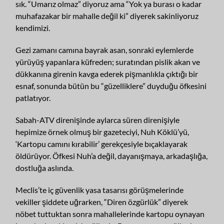
sık. “Umarız olmaz” diyoruz ama “Yok ya burası o kadar
muhafazakar bir mahalle değil ki” diyerek sakinliyoruz
kendimizi.
Gezi zamanı camına bayrak asan, sonraki eylemlerde
yürüyüş yapanlara küfreden; suratından pislik akan ve
dükkanına girenin kavga ederek pişmanlıkla çıktığı bir
esnaf, sonunda bütün bu “güzelliklere” duyduğu öfkesini
patlatıyor.
Sabah-ATV direnişinde aylarca süren direnişiyle
hepimize örnek olmuş bir gazeteciyi, Nuh Köklü’yü,
‘Kartopu camını kırabilir’ gerekçesiyle bıçaklayarak
öldürüyor. Öfkesi Nuh’a değil, dayanışmaya, arkadaşlığa,
dostluğa aslında.
Meclis’te iç güvenlik yasa tasarısı görüşmelerinde
vekiller şiddete uğrarken, “Diren özgürlük” diyerek
nöbet tuttuktan sonra mahallelerinde kartopu oynayan