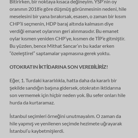
Bitirirken, bir noktaya kısaca değineyim. YSP’nin oy
oranının 2018’e göre düşmüş görünmesinin nedeni, hile
meselesini bir yana bırakırsak, esasen, o zaman bir kısım
CHP’li seçmenin, HDP baraj altında kalmasın diye
verdiği emanet oylarının geri alınmasıdır. Bu emanet
oylar kısmen yeniden CHP’ye, kısmen de TİP’e gitmiştir.
Bu yüzden, bence Mithat Sancar’ın bu kadar erken
“özeleştirel” saptamalar yapmasına gerek yoktu.
OTOKRATIN İKTİDARINA SON VEREBİLİRİZ!
Eğer, 1. Turdaki kararlılıkla, hatta daha da kararlı bir
şekilde sandığın başına gidersek, otokratın iktidarına
son vermemek için hiçbir neden yok. Bu sefer onları hile
hurda da kurtaramaz.
İstanbul seçimleri örneğini unutmayalım. O zaman da
hile yapmış ve yenilenen seçimde hezimete uğrayarak
İstanbul’u kaybetmişlerdi.