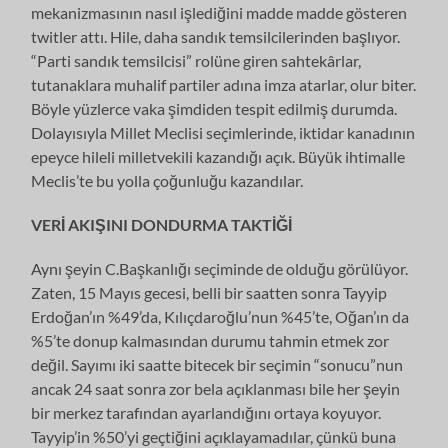
mekanizmasının nasıl işlediğini madde madde gösteren
twitler attı. Hile, daha sandık temsilcilerinden başlıyor.
“Parti sandık temsilcisi” rolüne giren sahtekârlar,
tutanaklara muhalif partiler adına imza atarlar, olur biter.
Böyle yüzlerce vaka şimdiden tespit edilmiş durumda.
Dolayısıyla Millet Meclisi seçimlerinde, iktidar kanadının
epeyce hileli milletvekili kazandığı açık. Büyük ihtimalle
Meclis’te bu yolla çoğunluğu kazandılar.
VERİ AKIŞINI DONDURMA TAKTİĞİ
Aynı şeyin C.Başkanlığı seçiminde de olduğu görülüyor.
Zaten, 15 Mayıs gecesi, belli bir saatten sonra Tayyip
Erdoğan’ın %49’da, Kılıçdaroğlu’nun %45’te, Oğan’ın da
%5’te donup kalmasından durumu tahmin etmek zor
değil. Sayımı iki saatte bitecek bir seçimin “sonucu”nun
ancak 24 saat sonra zor bela açıklanması bile her şeyin
bir merkez tarafından ayarlandığını ortaya koyuyor.
Tayyip’in %50’yi geçtiğini açıklayamadılar, çünkü buna