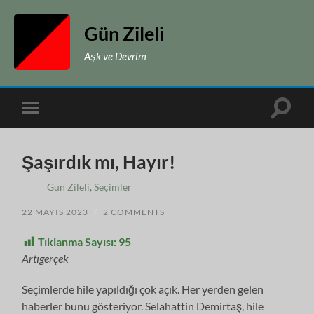
Gün Zileli
Aşk ve Devrim
Toggle
Toggle
search
mobile
field
menu
Şaşırdık mı, Hayır!
Gün Zileli
,
Seçimler
22 MAYIS 2023
/
2 COMMENTS
Tıklanma Sayısı:
95
Artıgerçek
Seçimlerde hile yapıldığı çok açık. Her yerden gelen
haberler bunu gösteriyor. Selahattin Demirtaş, hile