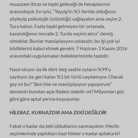
muazzam itiraz ve tepki geleceği de hesaplarının
arasındaydı. En iyisi, “Tayyip’in %5 ileride olduğunu
söyleyip psikolojik üstünlüğü sağlayalım ama seçim 2.
Tura kalsın. Fazla tepki gelmeyen bir ortamda,
kazandığımız moralle 2. Turda seçimi alırız” demiş
olmalılar. Bunlar manüplasyon ustasıdır, bu işi çok iyi
bildiklerini kabul etmek gerekir. 7 Haziran-1 Kasım 2016
arasındaki uygulamaları belleklerimizde tazedir.
Nasıl oluyor da ilk dört-beş saatte oyların %99’u
sayılıyor da, geri kalan %1 bir türlü sayılamıyor. Olacak
şey mi bu? “Ben hile ve manüplasyon yapıyorum”
demenin bundan açık ifadesi olabilir mi? Milyonları göz
göre göre aptal yerine koyuyorlar.
HİLEBAZ, KURNAZDIR AMA ZEKİ DEĞİLDİR
Fakat o kadar da zeki olduklarını sanmayalım. Meclis
seçimlerinde yaptıkları bazı hileler o kadar aptalca ki!