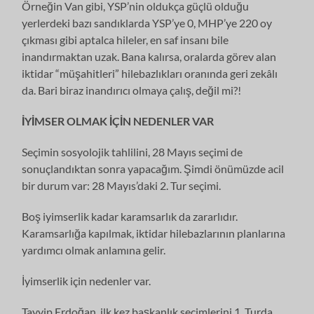
Örneğin Van gibi, YSP’nin oldukça güçlü olduğu
yerlerdeki bazı sandıklarda YSP’ye 0, MHP’ye 220 oy
çıkması gibi aptalca hileler, en saf insanı bile
inandırmaktan uzak. Bana kalırsa, oralarda görev alan
iktidar “müşahitleri” hilebazlıkları oranında geri zekâlı
da. Bari biraz inandırıcı olmaya çalış, değil mi?!
İYİMSER OLMAK İÇİN NEDENLER VAR
Seçimin sosyolojik tahlilini, 28 Mayıs seçimi de
sonuçlandıktan sonra yapacağım. Şimdi önümüzde acil
bir durum var: 28 Mayıs’daki 2. Tur seçimi.
Boş iyimserlik kadar karamsarlık da zararlıdır.
Karamsarlığa kapılmak, iktidar hilebazlarının planlarına
yardımcı olmak anlamına gelir.
İyimserlik için nedenler var.
Tayyip Erdoğan, ilk kez başkanlık seçimlerini 1. Turda