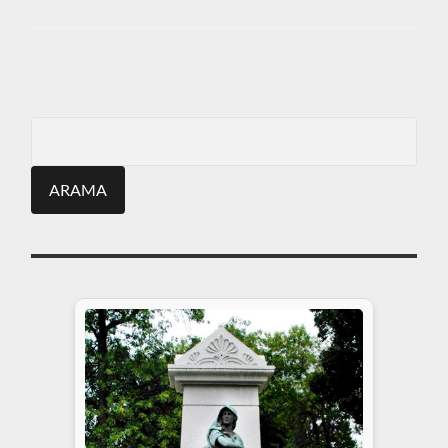
ARA
Search
for: