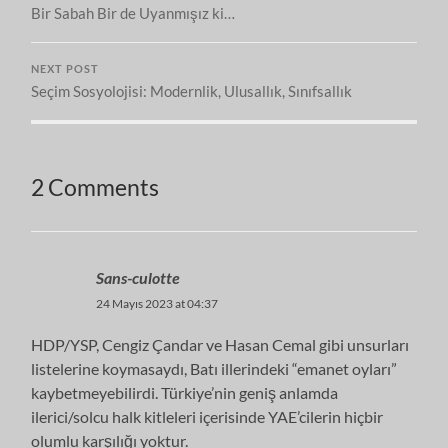
Bir Sabah Bir de Uyanmışız ki…
NEXT POST
Seçim Sosyolojisi: Modernlik, Ulusallık, Sınıfsallık
2 Comments
Sans-culotte
24 Mayıs 2023 at 04:37
HDP/YSP, Cengiz Çandar ve Hasan Cemal gibi unsurları
listelerine koymasaydı, Batı illerindeki “emanet oyları”
kaybetmeyebilirdi. Türkiye’nin geniş anlamda
ilerici/solcu halk kitleleri içerisinde YAE’cilerin hiçbir
olumlu karşılığı yoktur.