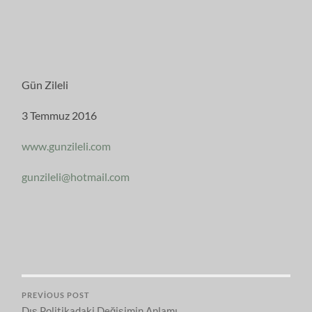
Gün Zileli
3 Temmuz 2016
www.gunzileli.com
gunzileli@hotmail.com
PREVIOUS POST
Dış Politikadaki Değişimin Anlamı