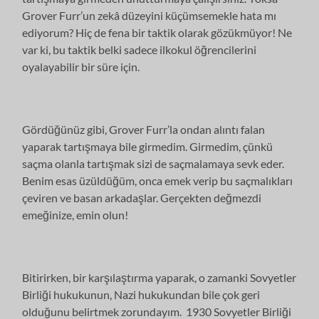
Grover Furr’un zekâ düzeyini küçümsemekle hata mı
ediyorum? Hiç de fena bir taktik olarak gözükmüyor! Ne
var ki, bu taktik belki sadece ilkokul öğrencilerini
oyalayabilir bir süre için.
Gördüğünüz gibi, Grover Furr’la ondan alıntı falan
yaparak tartışmaya bile girmedim. Girmedim, çünkü
saçma olanla tartışmak sizi de saçmalamaya sevk eder.
Benim esas üzüldüğüm, onca emek verip bu saçmalıkları
çeviren ve basan arkadaşlar. Gerçekten değmezdi
emeğinize, emin olun!
Bitirirken, bir karşılaştırma yaparak, o zamanki Sovyetler
Birliği hukukunun, Nazi hukukundan bile çok geri
olduğunu belirtmek zorundayım. 1930 Sovyetler Birliği