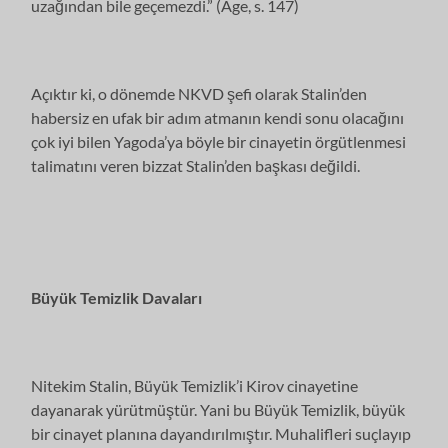
uzağından bile geçemezdi.” (Age, s. 147)
Açıktır ki, o dönemde NKVD şefi olarak Stalin’den
habersiz en ufak bir adım atmanın kendi sonu olacağını
çok iyi bilen Yagoda’ya böyle bir cinayetin örgütlenmesi
talimatını veren bizzat Stalin’den başkası değildi.
Büyük Temizlik Davaları
Nitekim Stalin, Büyük Temizlik’i Kirov cinayetine
dayanarak yürütmüştür. Yani bu Büyük Temizlik, büyük
bir cinayet planına dayandırılmıştır. Muhalifleri suçlayıp