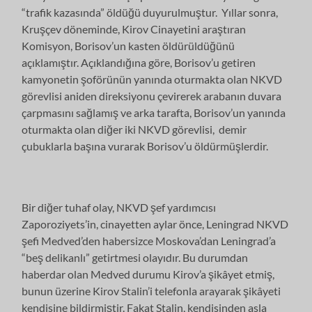
“trafik kazasında” öldüğü duyurulmuştur. Yıllar sonra,
Kruşçev döneminde, Kirov Cinayetini araştıran
Komisyon, Borisov’un kasten öldürüldüğünü
açıklamıştır. Açıklandığına göre, Borisov’u getiren
kamyonetin şoförünün yanında oturmakta olan NKVD
görevlisi aniden direksiyonu çevirerek arabanın duvara
çarpmasını sağlamış ve arka tarafta, Borisov’un yanında
oturmakta olan diğer iki NKVD görevlisi, demir
çubuklarla başına vurarak Borisov’u öldürmüşlerdir.
Bir diğer tuhaf olay, NKVD şef yardımcısı
Zaporoziyets’in, cinayetten aylar önce, Leningrad NKVD
şefi Medved’den habersizce Moskova’dan Leningrad’a
“beş delikanlı” getirtmesi olayıdır. Bu durumdan
haberdar olan Medved durumu Kirov’a şikâyet etmiş,
bunun üzerine Kirov Stalin’i telefonla arayarak şikâyeti
kendisine bildirmiştir. Fakat Stalin, kendisinden asla