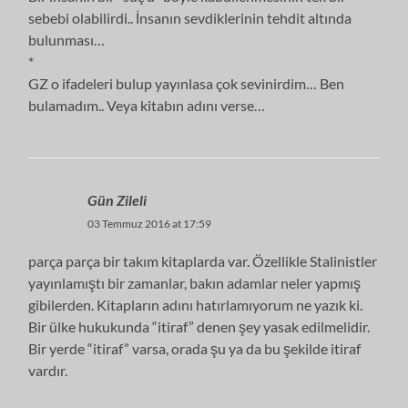
sebebi olabilirdi.. İnsanın sevdiklerinin tehdit altında
bulunması…
*
GZ o ifadeleri bulup yayınlasa çok sevinirdim… Ben
bulamadım.. Veya kitabın adını verse…
Gün Zileli
03 Temmuz 2016 at 17:59
parça parça bir takım kitaplarda var. Özellikle Stalinistler
yayınlamıştı bir zamanlar, bakın adamlar neler yapmış
gibilerden. Kitapların adını hatırlamıyorum ne yazık ki.
Bir ülke hukukunda “itiraf” denen şey yasak edilmelidir.
Bir yerde “itiraf” varsa, orada şu ya da bu şekilde itiraf
vardır.