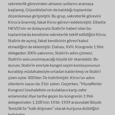
sekreterlik görevinden almanın yollarını aramaya
başlamış, Orjonikidze’nin de katıldığı toplantılar
düzenlemeye girişmiştir. Bu grup, sekreterlik görevini
Kirov’a önermiş, fakat Kirov görevi reddetmiştir. Elbette
NKVD’nin ve dolayısıyla Stalin’in haberi olan bu
toplantılarda kendisine sekreterlik teklif edildiğini Kirov,
Stalin’e de açmış, fakat kendisinin görevi kabul
etmediğini de eklemiştir. Dahası, XVII. Kongrede 1.966
delegeden 300’e yakınının, Stalin’in adını çizmesi,
Stalin’in asla unutmayacağı büyük bir skandaldır. Bu
durum, Stalin’in emriyle kongre seçim komisyonunun
kuraldışı müdahalesiyle ortadan kaldırılmış ve Stalin’i
çizen oylar 300’den 3’e indirilmiştir. Kirov’un adını
silenlerin sayısı da 3’tür zaten. Geçerken, “Muzafferler
Kongresi (muhalefete ve kulaklara karşı zafer
anlamında) diye tarihe geçen bu kongrenin 1.966
delegesinden 1.108’inin 1936-1939 arasındaki Büyük
Temizlik’te “halk düşmanı” olarak kurşuna dizildiğini
belirtelim.