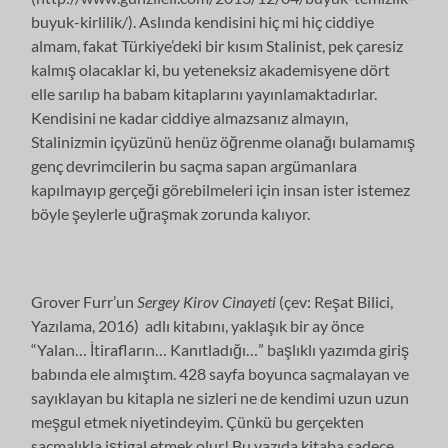
buyuk-kirlilik/). Aslında kendisini hiç mi hiç ciddiye
almam, fakat Türkiye’deki bir kısım Stalinist, pek çaresiz
kalmış olacaklar ki, bu yeteneksiz akademisyene dört
elle sarılıp ha babam kitaplarını yayınlamaktadırlar.
Kendisini ne kadar ciddiye almazsanız almayın,
Stalinizmin içyüzünü henüz öğrenme olanağı bulamamış
genç devrimcilerin bu saçma sapan argümanlara
kapılmayıp gerçeği görebilmeleri için insan ister istemez
böyle şeylerle uğraşmak zorunda kalıyor.
Grover Furr’un
Sergey Kirov Cinayeti
(çev: Reşat Bilici,
Yazılama, 2016) adlı kitabını, yaklaşık bir ay önce
“Yalan… İtirafların… Kanıtladığı…” başlıklı yazımda giriş
babında ele almıştım. 428 sayfa boyunca saçmalayan ve
sayıklayan bu kitapla ne sizleri ne de kendimi uzun uzun
meşgul etmek niyetindeyim. Çünkü bu gerçekten
saçmalıkla iştigal etmek olur! Bu yazıda kitaba sadece