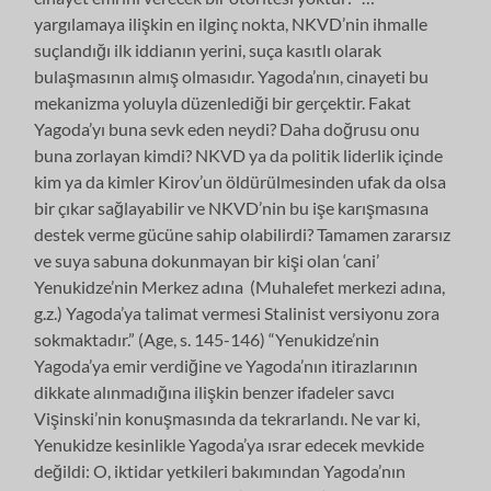
yargılamaya ilişkin en ilginç nokta, NKVD’nin ihmalle
suçlandığı ilk iddianın yerini, suça kasıtlı olarak
bulaşmasının almış olmasıdır. Yagoda’nın, cinayeti bu
mekanizma yoluyla düzenlediği bir gerçektir. Fakat
Yagoda’yı buna sevk eden neydi? Daha doğrusu onu
buna zorlayan kimdi? NKVD ya da politik liderlik içinde
kim ya da kimler Kirov’un öldürülmesinden ufak da olsa
bir çıkar sağlayabilir ve NKVD’nin bu işe karışmasına
destek verme gücüne sahip olabilirdi? Tamamen zararsız
ve suya sabuna dokunmayan bir kişi olan ‘cani’
Yenukidze’nin Merkez adına (Muhalefet merkezi adına,
g.z.) Yagoda’ya talimat vermesi Stalinist versiyonu zora
sokmaktadır.” (Age, s. 145-146) “Yenukidze’nin
Yagoda’ya emir verdiğine ve Yagoda’nın itirazlarının
dikkate alınmadığına ilişkin benzer ifadeler savcı
Vişinski’nin konuşmasında da tekrarlandı. Ne var ki,
Yenukidze kesinlikle Yagoda’ya ısrar edecek mevkide
değildi: O, iktidar yetkileri bakımından Yagoda’nın