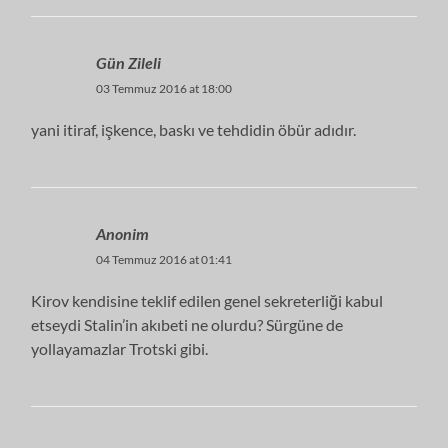
Gün Zileli
03 Temmuz 2016 at 18:00
yani itiraf, işkence, baskı ve tehdidin öbür adıdır.
Anonim
04 Temmuz 2016 at 01:41
Kirov kendisine teklif edilen genel sekreterliği kabul
etseydi Stalin’in akıbeti ne olurdu? Sürgüne de
yollayamazlar Trotski gibi.