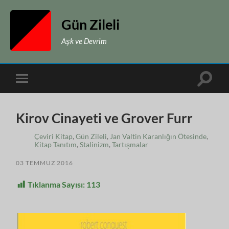
Gün Zileli
Aşk ve Devrim
Toggle
Toggle
search
mobile
field
menu
Kirov Cinayeti ve Grover Furr
Çeviri Kitap
,
Gün Zileli
,
Jan Valtin Karanlığın Ötesinde
,
Kitap Tanıtım
,
Stalinizm
,
Tartışmalar
03 TEMMUZ 2016
Tıklanma Sayısı:
113