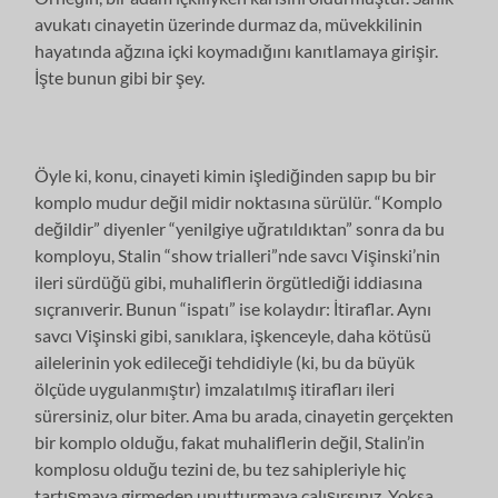
avukatı cinayetin üzerinde durmaz da, müvekkilinin
hayatında ağzına içki koymadığını kanıtlamaya girişir.
İşte bunun gibi bir şey.
Öyle ki, konu, cinayeti kimin işlediğinden sapıp bu bir
komplo mudur değil midir noktasına sürülür. “Komplo
değildir” diyenler “yenilgiye uğratıldıktan” sonra da bu
komployu, Stalin “show trialleri”nde savcı Vişinski’nin
ileri sürdüğü gibi, muhaliflerin örgütlediği iddiasına
sıçranıverir. Bunun “ispatı” ise kolaydır: İtiraflar. Aynı
savcı Vişinski gibi, sanıklara, işkenceyle, daha kötüsü
ailelerinin yok edileceği tehdidiyle (ki, bu da büyük
ölçüde uygulanmıştır) imzalatılmış itirafları ileri
sürersiniz, olur biter. Ama bu arada, cinayetin gerçekten
bir komplo olduğu, fakat muhaliflerin değil, Stalin’in
komplosu olduğu tezini de, bu tez sahipleriyle hiç
tartışmaya girmeden unutturmaya çalışırsınız. Yoksa