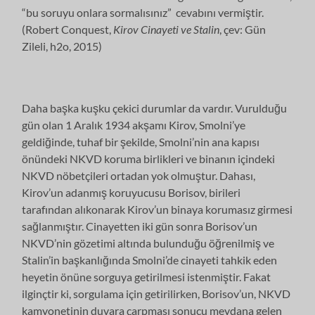
“bu soruyu onlara sormalısınız” cevabını vermiştir.
(Robert Conquest,
Kirov Cinayeti ve Stalin
, çev: Gün
Zileli, h2o, 2015)
Daha başka kuşku çekici durumlar da vardır. Vurulduğu
gün olan 1 Aralık 1934 akşamı Kirov, Smolni’ye
geldiğinde, tuhaf bir şekilde, Smolni’nin ana kapısı
önündeki NKVD koruma birlikleri ve binanın içindeki
NKVD nöbetçileri ortadan yok olmuştur. Dahası,
Kirov’un adanmış koruyucusu Borisov, birileri
tarafından alıkonarak Kirov’un binaya korumasız girmesi
sağlanmıştır. Cinayetten iki gün sonra Borisov’un
NKVD’nin gözetimi altında bulunduğu öğrenilmiş ve
Stalin’in başkanlığında Smolni’de cinayeti tahkik eden
heyetin önüne sorguya getirilmesi istenmiştir. Fakat
ilginçtir ki, sorgulama için getirilirken, Borisov’un, NKVD
kamyonetinin duvara çarpması sonucu meydana gelen