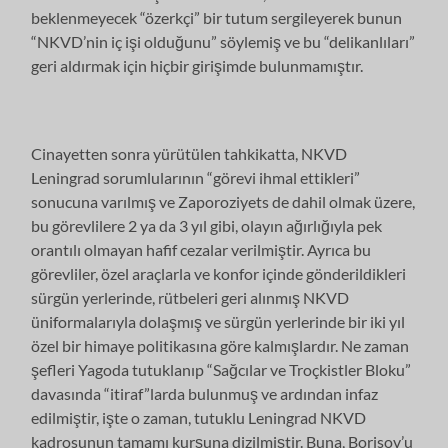
beklenmeyecek “özerkçi” bir tutum sergileyerek bunun
“NKVD’nin iç işi olduğunu” söylemiş ve bu “delikanlıları”
geri aldırmak için hiçbir girişimde bulunmamıştır.
Cinayetten sonra yürütülen tahkikatta, NKVD
Leningrad sorumlularının “görevi ihmal ettikleri”
sonucuna varılmış ve Zaporoziyets de dahil olmak üzere,
bu görevlilere 2 ya da 3 yıl gibi, olayın ağırlığıyla pek
orantılı olmayan hafif cezalar verilmiştir. Ayrıca bu
görevliler, özel araçlarla ve konfor içinde gönderildikleri
sürgün yerlerinde, rütbeleri geri alınmış NKVD
üniformalarıyla dolaşmış ve sürgün yerlerinde bir iki yıl
özel bir himaye politikasına göre kalmışlardır. Ne zaman
şefleri Yagoda tutuklanıp “Sağcılar ve Troçkistler Bloku”
davasında “itiraf”larda bulunmuş ve ardından infaz
edilmiştir, işte o zaman, tutuklu Leningrad NKVD
kadrosunun tamamı kurşuna dizilmiştir. Buna, Borisov’u