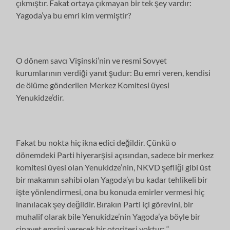
çıkmıştır. Fakat ortaya çıkmayan bir tek şey vardır:
Yagoda’ya bu emri kim vermiştir?
O dönem savcı Vişinski’nin ve resmi Sovyet
kurumlarının verdiği yanıt şudur: Bu emri veren, kendisi
de ölüme gönderilen Merkez Komitesi üyesi
Yenukidze’dir.
Fakat bu nokta hiç ikna edici değildir. Çünkü o
dönemdeki Parti hiyerarşisi açısından, sadece bir merkez
komitesi üyesi olan Yenukidze’nin, NKVD şefliği gibi üst
bir makamın sahibi olan Yagoda’yı bu kadar tehlikeli bir
işte yönlendirmesi, ona bu konuda emirler vermesi hiç
inanılacak şey değildir. Bırakın Parti içi görevini, bir
muhalif olarak bile Yenukidze’nin Yagoda’ya böyle bir
cinayet emrini verecek bir otoritesi yoktur: “…