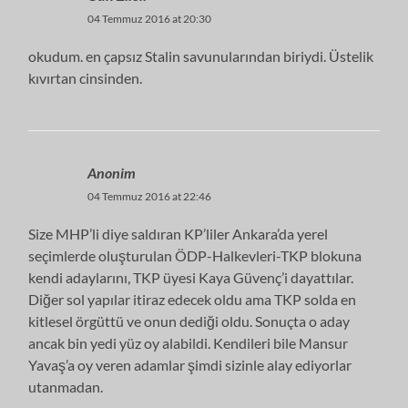
04 Temmuz 2016 at 20:30
okudum. en çapsız Stalin savunularından biriydi. Üstelik
kıvırtan cinsinden.
Anonim
04 Temmuz 2016 at 22:46
Size MHP’li diye saldıran KP’liler Ankara’da yerel
seçimlerde oluşturulan ÖDP-Halkevleri-TKP blokuna
kendi adaylarını, TKP üyesi Kaya Güvenç’i dayattılar.
Diğer sol yapılar itiraz edecek oldu ama TKP solda en
kitlesel örgüttü ve onun dediği oldu. Sonuçta o aday
ancak bin yedi yüz oy alabildi. Kendileri bile Mansur
Yavaş’a oy veren adamlar şimdi sizinle alay ediyorlar
utanmadan.