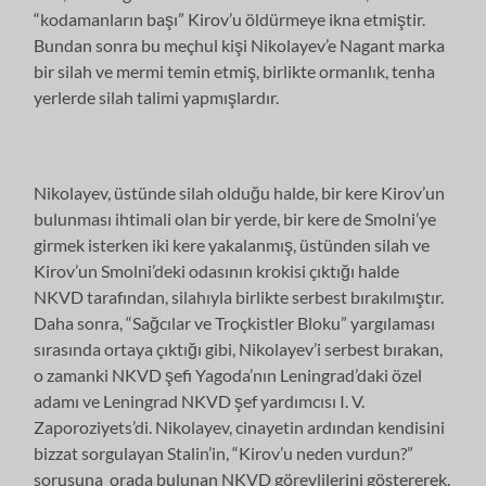
“kodamanların başı” Kirov’u öldürmeye ikna etmiştir.
Bundan sonra bu meçhul kişi Nikolayev’e Nagant marka
bir silah ve mermi temin etmiş, birlikte ormanlık, tenha
yerlerde silah talimi yapmışlardır.
Nikolayev, üstünde silah olduğu halde, bir kere Kirov’un
bulunması ihtimali olan bir yerde, bir kere de Smolni’ye
girmek isterken iki kere yakalanmış, üstünden silah ve
Kirov’un Smolni’deki odasının krokisi çıktığı halde
NKVD tarafından, silahıyla birlikte serbest bırakılmıştır.
Daha sonra, “Sağcılar ve Troçkistler Bloku” yargılaması
sırasında ortaya çıktığı gibi, Nikolayev’i serbest bırakan,
o zamanki NKVD şefi Yagoda’nın Leningrad’daki özel
adamı ve Leningrad NKVD şef yardımcısı I. V.
Zaporoziyets’di. Nikolayev, cinayetin ardından kendisini
bizzat sorgulayan Stalin’in, “Kirov’u neden vurdun?”
sorusuna orada bulunan NKVD görevlilerini göstererek,