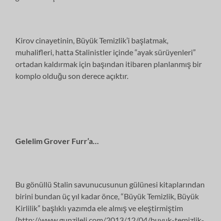
Kirov cinayetinin, Büyük Temizlik’i başlatmak,
muhalifleri, hatta Stalinistler içinde “ayak sürüyenleri”
ortadan kaldırmak için başından itibaren planlanmış bir
komplo olduğu son derece açıktır.
Gelelim Grover Furr’a…
Bu gönüllü Stalin savunucusunun gülünesi kitaplarından
birini bundan üç yıl kadar önce, “Büyük Temizlik, Büyük
Kirlilik” başlıklı yazımda ele almış ve eleştirmiştim
(http://www.gunzileli.com/2013/12/04/buyuk-temizlik-