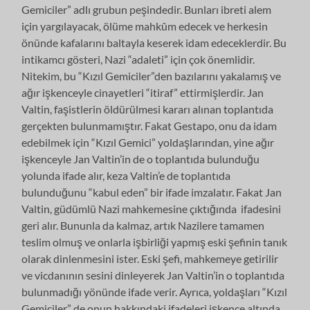
Gemiciler” adlı grubun peşindedir. Bunları ibreti alem
için yargılayacak, ölüme mahkûm edecek ve herkesin
önünde kafalarını baltayla keserek idam edeceklerdir. Bu
intikamcı gösteri, Nazi “adaleti” için çok önemlidir.
Nitekim, bu “Kızıl Gemiciler”den bazılarını yakalamış ve
ağır işkenceyle cinayetleri “itiraf” ettirmişlerdir. Jan
Valtin, faşistlerin öldürülmesi kararı alınan toplantıda
gerçekten bulunmamıştır. Fakat Gestapo, onu da idam
edebilmek için “Kızıl Gemici” yoldaşlarından, yine ağır
işkenceyle Jan Valtin’in de o toplantıda bulunduğu
yolunda ifade alır, keza Valtin’e de toplantıda
bulunduğunu “kabul eden” bir ifade imzalatır. Fakat Jan
Valtin, güdümlü Nazi mahkemesine çıktığında ifadesini
geri alır. Bununla da kalmaz, artık Nazilere tamamen
teslim olmuş ve onlarla işbirliği yapmış eski şefinin tanık
olarak dinlenmesini ister. Eski şefi, mahkemeye getirilir
ve vicdanının sesini dinleyerek Jan Valtin’in o toplantıda
bulunmadığı yönünde ifade verir. Ayrıca, yoldaşları “Kızıl
Gemiciler” de onun hakkındaki ifadeleri işkence altında