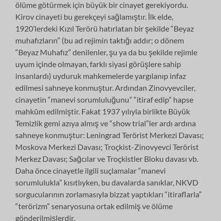
ölüme götürmek için büyük bir cinayet gerekiyordu.
Kirov cinayeti bu gerekçeyi sağlamıştır. İlk elde,
1920’lerdeki Kızıl Terörü hatırlatan bir şekilde “Beyaz
muhafızların” (bu ad rejimin taktığı addır; o dönem
“Beyaz Muhafız” denilenler, şu ya da bu şekilde rejimle
uyum içinde olmayan, farklı siyasi görüşlere sahip
insanlardı) uyduruk mahkemelerde yargılanıp infaz
edilmesi sahneye konmuştur. Ardından Zinovyevciler,
cinayetin “manevi sorumluluğunu” “itiraf edip” hapse
mahkûm edilmiştir. Fakat 1937 yılıyla birlikte Büyük
Temizlik gemi azıya almış ve “show trial”ler ardı ardına
sahneye konmuştur: Leningrad Terörist Merkezi Davası;
Moskova Merkezi Davası; Troçkist-Zinovyevci Terörist
Merkez Davası; Sağcılar ve Troçkistler Bloku davası vb.
Daha önce cinayetle ilgili suçlamalar “manevi
sorumlulukla” kısıtlıyken, bu davalarda sanıklar, NKVD
sorgucularının zorlamasıyla bizzat yaptıkları “itiraflarla”
“terörizm” senaryosuna ortak edilmiş ve ölüme
gönderilmişlerdir.