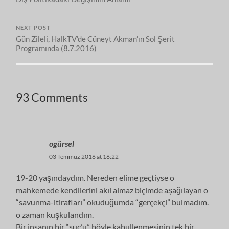
NEXT POST
Gün Zileli, HalkTV’de Cüneyt Akman’ın Sol Şerit
Programında (8.7.2016)
93 Comments
ogürsel
03 Temmuz 2016 at 16:22
19-20 yaşındaydım. Nereden elime geçtiyse o
mahkemede kendilerini akıl almaz biçimde aşağılayan o
“savunma-itirafları” okuduğumda “gerçekçi” bulmadım.
o zaman kuşkulandım.
Bir insanın bir “suç’u” böyle kabullenmesinin tek bir