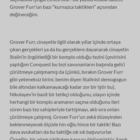
Grover Furr’un bazı “kurnazca taktikleri” açısından
değineceğim.
Grover Furr, cinayetle ilgili olarak yıllar içinde ortaya
çıkan gerçekleri ya da bu gerçeklere dayanarak cinayetin
Stalin’in örgütlediği bir komplo olduğu tezini (çevirisini
yaptığım Conquest bu tezi savunanların başında gelir)
çürütmeye çalışmamış da (çünkü, bırakın Grover Furr
gibi yeteneksiz birini, benim diyen Stalinist demogogun
bile altından kalkamayacağı kadar zor bir iştir bu),
Nikolayev’in basit bir tetikçi olduğunu, olayın içinde
herhangi bir komplo aramanın saçma olduğunu ileri
süren bazı tez sahipleriyle tartışmayı, aklı sıra onları
çürütmeye çalışmış. Grover Furr’un zekâ düzeyinden
beklenmeyecek ölçüde hin oğlu hince bir taktik! Bazı
dava avukatları da bu taktiğe sık sık başvururlar.
Örneğin, bir adam içkiliyken karısını öldürmüştür. Sanık