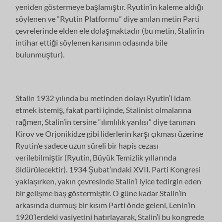
yeniden göstermeye başlamıştır. Ryutin’in kaleme aldığı
söylenen ve “Ryutin Platformu” diye anılan metin Parti
çevrelerinde elden ele dolaşmaktadır (bu metin, Stalin’in
intihar ettiği söylenen karısının odasında bile
bulunmuştur).
Stalin 1932 yılında bu metinden dolayı Ryutin’i idam
etmek istemiş, fakat parti içinde, Stalinist olmalarına
rağmen, Stalin’in tersine “ılımlılık yanlısı” diye tanınan
Kirov ve Orjonikidze gibi liderlerin karşı çıkması üzerine
Ryutin’e sadece uzun süreli bir hapis cezası
verilebilmiştir (Ryutin, Büyük Temizlik yıllarında
öldürülecektir). 1934 Şubat’ındaki XVII. Parti Kongresi
yaklaşırken, yakın çevresinde Stalin’i iyice tedirgin eden
bir gelişme baş göstermiştir. O güne kadar Stalin’in
arkasında durmuş bir kısım Parti önde geleni, Lenin’in
1920’lerdeki vasiyetini hatırlayarak, Stalin’i bu kongrede