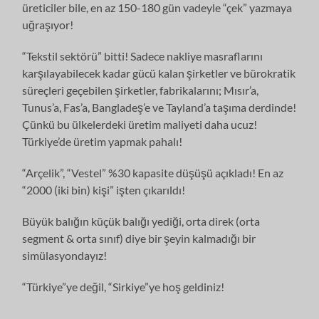
üreticiler bile, en az 150-180 gün vadeyle “çek” yazmaya
uğraşıyor!
“Tekstil sektörü” bitti! Sadece nakliye masraflarını
karşılayabilecek kadar gücü kalan şirketler ve bürokratik
süreçleri geçebilen şirketler, fabrikalarını; Mısır’a,
Tunus’a, Fas’a, Bangladeş’e ve Tayland’a taşıma derdinde!
Çünkü bu ülkelerdeki üretim maliyeti daha ucuz!
Türkiye’de üretim yapmak pahalı!
“Arçelik”, “Vestel” %30 kapasite düşüşü açıkladı! En az
“2000 (iki bin) kişi” işten çıkarıldı!
Büyük balığın küçük balığı yediği, orta direk (orta
segment & orta sınıf) diye bir şeyin kalmadığı bir
simülasyondayız!
“Türkiye”ye değil, “Sirkiye”ye hoş geldiniz!