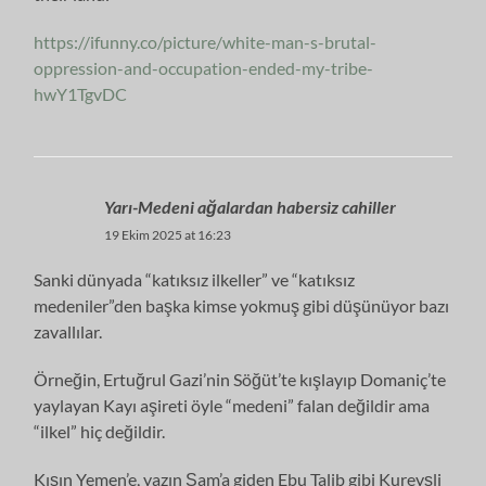
https://ifunny.co/picture/white-man-s-brutal-
oppression-and-occupation-ended-my-tribe-
hwY1TgvDC
Yarı-Medeni ağalardan habersiz cahiller
19 Ekim 2025 at 16:23
Sanki dünyada “katıksız ilkeller” ve “katıksız
medeniler”den başka kimse yokmuş gibi düşünüyor bazı
zavallılar.
Örneğin, Ertuğrul Gazi’nin Söğüt’te kışlayıp Domaniç’te
yaylayan Kayı aşireti öyle “medeni” falan değildir ama
“ilkel” hiç değildir.
Kışın Yemen’e, yazın Şam’a giden Ebu Talib gibi Kureyşli