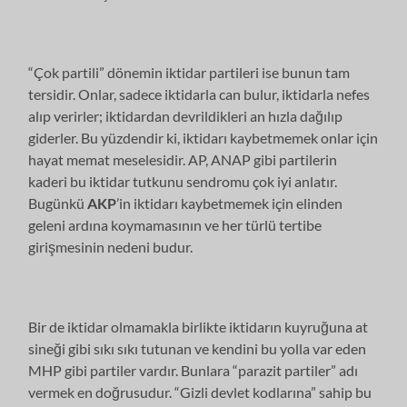
“Çok partili” dönemin iktidar partileri ise bunun tam
tersidir. Onlar, sadece iktidarla can bulur, iktidarla nefes
alıp verirler; iktidardan devrildikleri an hızla dağılıp
giderler. Bu yüzdendir ki, iktidarı kaybetmemek onlar için
hayat memat meselesidir. AP, ANAP gibi partilerin
kaderi bu iktidar tutkunu sendromu çok iyi anlatır.
Bugünkü
AKP
’in iktidarı kaybetmemek için elinden
geleni ardına koymamasının ve her türlü tertibe
girişmesinin nedeni budur.
Bir de iktidar olmamakla birlikte iktidarın kuyruğuna at
sineği gibi sıkı sıkı tutunan ve kendini bu yolla var eden
MHP gibi partiler vardır. Bunlara “parazit partiler” adı
vermek en doğrusudur. “Gizli devlet kodlarına” sahip bu