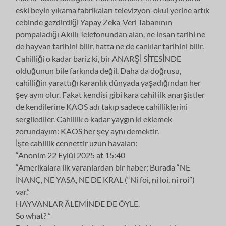
eski beyin yıkama fabrikaları televizyon-okul yerine artık
cebinde gezdirdiği Yapay Zeka-Veri Tabanının
pompaladığı Akıllı Telefonundan alan, ne insan tarihi ne
de hayvan tarihini bilir, hatta ne de canlılar tarihini bilir.
Cahilliği o kadar bariz ki, bir ANARŞİ SİTESİNDE
olduğunun bile farkında değil. Daha da doğrusu,
cahilliğin yarattığı karanlık dünyada yaşadığından her
şey aynı olur. Fakat kendisi gibi kara cahil ilk anarşistler
de kendilerine KAOS adı takıp sadece cahilliklerini
sergilediler. Cahillik o kadar yaygın ki eklemek
zorundayım: KAOS her şey aynı demektir.
İşte cahillik cennettir uzun havaları:
“Anonim 22 Eylül 2025 at 15:40
“Amerikalara ilk varanlardan bir haber: Burada “NE
İNANÇ, NE YASA, NE DE KRAL (“Ni foi, ni loi, ni roi”)
var.”
HAYVANLAR ÂLEMİNDE DE ÖYLE.
So what? ”