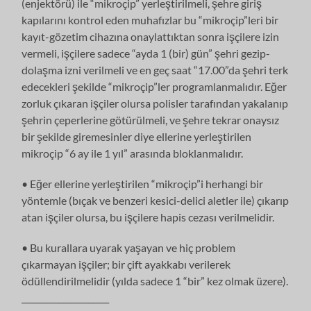
(enjektörü) ile “mikroçip” yerleştirilmeli, şehre giriş
kapılarını kontrol eden muhafızlar bu “mikroçip”leri bir
kayıt-gözetim cihazına onaylattıktan sonra işçilere izin
vermeli, işçilere sadece “ayda 1 (bir) gün” şehri gezip-
dolaşma izni verilmeli ve en geç saat “17.00”da şehri terk
edecekleri şekilde “mikroçip”ler programlanmalıdır. Eğer
zorluk çıkaran işçiler olursa polisler tarafından yakalanıp
şehrin çeperlerine götürülmeli, ve şehre tekrar onaysız
bir şekilde giremesinler diye ellerine yerleştirilen
mikroçip “6 ay ile 1 yıl” arasında bloklanmalıdır.
• Eğer ellerine yerleştirilen “mikroçip”i herhangi bir
yöntemle (bıçak ve benzeri kesici-delici aletler ile) çıkarıp
atan işçiler olursa, bu işçilere hapis cezası verilmelidir.
• Bu kurallara uyarak yaşayan ve hiç problem
çıkarmayan işçiler; bir çift ayakkabı verilerek
ödüllendirilmelidir (yılda sadece 1 “bir” kez olmak üzere).
_____________________