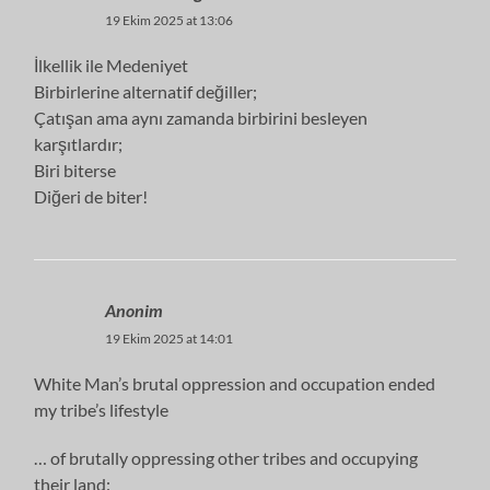
19 Ekim 2025 at 13:06
İlkellik ile Medeniyet
Birbirlerine alternatif değiller;
Çatışan ama aynı zamanda birbirini besleyen
karşıtlardır;
Biri biterse
Diğeri de biter!
Anonim
19 Ekim 2025 at 14:01
White Man’s brutal oppression and occupation ended
my tribe’s lifestyle
… of brutally oppressing other tribes and occupying
their land: