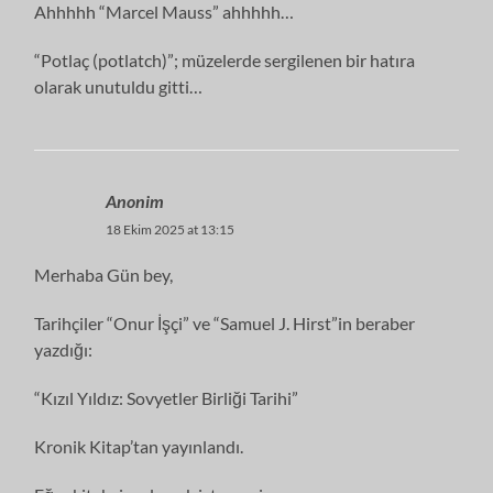
Ahhhhh “Marcel Mauss” ahhhhh…
“Potlaç (potlatch)”; müzelerde sergilenen bir hatıra
olarak unutuldu gitti…
Anonim
18 Ekim 2025 at 13:15
Merhaba Gün bey,
Tarihçiler “Onur İşçi” ve “Samuel J. Hirst”in beraber
yazdığı:
“Kızıl Yıldız: Sovyetler Birliği Tarihi”
Kronik Kitap’tan yayınlandı.