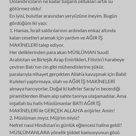
Dolandırıcıların ne kadar başarılı oldukları artık su
götürmez oldu!
En iyisi, bulutlar arasından yeryüzüne ineyim. Bugün
gördüğüm iki yazı:
1. Hamas, İsrail saldırılarının ardından enkaz altında
kalan cesetleri aramak için yardım ve AĞIR İŞ
MAKİNELERİ talep ediyor.
Her deliklerinden para akan MÜSLÜMAN Suudi
Arabistan ve Birleşik Arap Emirlikleri, Filistin’i harabeye
çeviren Batı’nın cin gibi mühendislerine şükür,
paralarıyla nihayet gerçekten Allah’a kavuşmak için Babil
Kuleleri yaptırmaya, silah ve AĞIR İŞ MAKİNELERİ
almaya harcıyorlar. Doğal ki kafirler Saray’ın becerdiği
piramitlerden ilham alıp sahte tanrıya ulaşamadılar. Ama
inşallah bu halis Müslümanlar BATI AĞIR İŞ
MAKİNELERİ ile GERÇEK ALLAH’A erişirler. Amin!
2. Müslüman mıyız, Müjrim miyiz?
Nefret nasıl Hindistan’ın günlük eğlencesi haline geldi?
MÜSLÜMANLARA yönelik şiddet kamuoyunun gözü