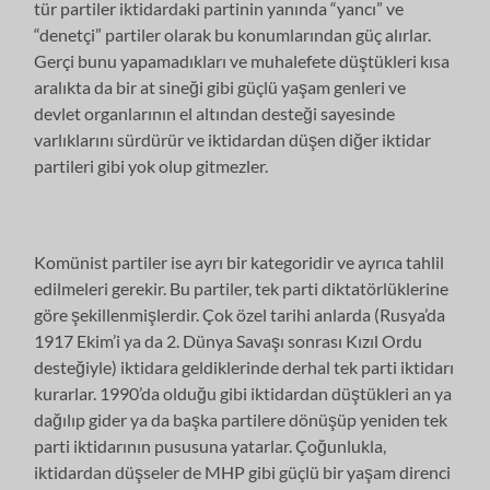
tür partiler iktidardaki partinin yanında “yancı” ve
“denetçi” partiler olarak bu konumlarından güç alırlar.
Gerçi bunu yapamadıkları ve muhalefete düştükleri kısa
aralıkta da bir at sineği gibi güçlü yaşam genleri ve
devlet organlarının el altından desteği sayesinde
varlıklarını sürdürür ve iktidardan düşen diğer iktidar
partileri gibi yok olup gitmezler.
Komünist partiler ise ayrı bir kategoridir ve ayrıca tahlil
edilmeleri gerekir. Bu partiler, tek parti diktatörlüklerine
göre şekillenmişlerdir. Çok özel tarihi anlarda (Rusya’da
1917 Ekim’i ya da 2. Dünya Savaşı sonrası Kızıl Ordu
desteğiyle) iktidara geldiklerinde derhal tek parti iktidarı
kurarlar. 1990’da olduğu gibi iktidardan düştükleri an ya
dağılıp gider ya da başka partilere dönüşüp yeniden tek
parti iktidarının pususuna yatarlar. Çoğunlukla,
iktidardan düşseler de MHP gibi güçlü bir yaşam direnci