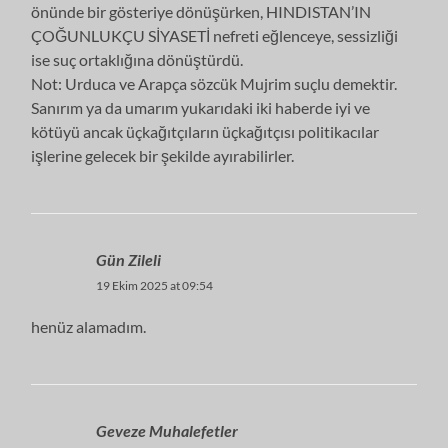
önünde bir gösteriye dönüşürken, HINDISTAN’IN
ÇOĞUNLUKÇU SİYASETİ nefreti eğlenceye, sessizliği
ise suç ortaklığına dönüştürdü.
Not: Urduca ve Arapça sözcük Mujrim suçlu demektir.
Sanırım ya da umarım yukarıdaki iki haberde iyi ve
kötüyü ancak üçkağıtçıların üçkağıtçısı politikacılar
işlerine gelecek bir şekilde ayırabilirler.
Gün Zileli
19 Ekim 2025 at 09:54
henüz alamadım.
Geveze Muhalefetler