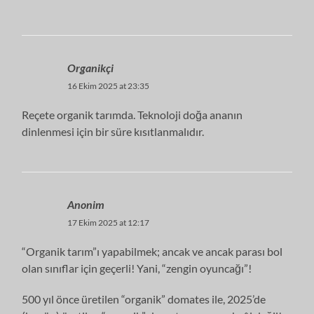
Organikçi
16 Ekim 2025 at 23:35
Reçete organik tarımda. Teknoloji doğa ananın
dinlenmesi için bir süre kısıtlanmalıdır.
Anonim
17 Ekim 2025 at 12:17
“Organik tarım”ı yapabilmek; ancak ve ancak parası bol
olan sınıflar için geçerli! Yani, “zengin oyuncağı”!
500 yıl önce üretilen “organik” domates ile, 2025’de