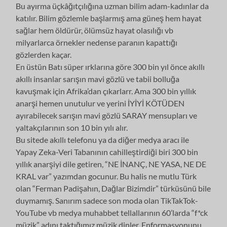
Bu ayırma üçkâğıtçılığına uzman bilim adam-kadınlar da
katılır. Bilim gözlemle başlarmış ama güneş hem hayat
sağlar hem öldürür, ölümsüz hayat olasılığı vb
milyarlarca örnekler nedense paranın kapattığı
gözlerden kaçar.
En üstün Batı süper ırklarına göre 300 bin yıl önce akıllı
akıllı insanlar sarışın mavi gözlü ve tabii bolluğa
kavuşmak için Afrika’dan çıkarlarr. Ama 300 bin yıllık
anarşi hemen unutulur ve yerini İYİYİ KÖTÜDEN
ayırabilecek sarışın mavi gözlü SARAY mensupları ve
yaltakçılarının son 10 bin yılı alır.
Bu sitede akıllı telefonu ya da diğer medya aracı ile
Yapay Zeka-Veri Tabanının cahilleştirdiği biri 300 bin
yıllık anarşiyi dile getiren, “NE İNANÇ, NE YASA, NE DE
KRAL var” yazımdan gocunur. Bu halis ne mutlu Türk
olan “Ferman Padişahın, Dağlar Bizimdir” türküsünü bile
duymamış. Sanırım sadece son moda olan TikTakTok-
YouTube vb medya muhabbet tellallarının 60’larda “f*ck
müzik” adını taktığımız müzik dinler. Enformasyonunu