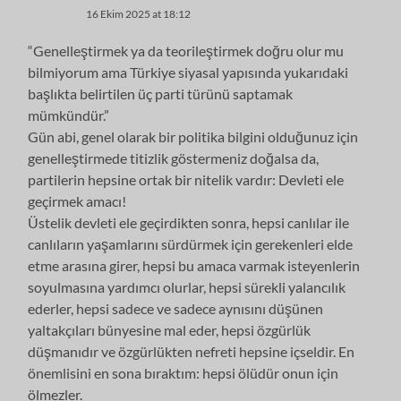
16 Ekim 2025 at 18:12
“Genelleştirmek ya da teorileştirmek doğru olur mu
bilmiyorum ama Türkiye siyasal yapısında yukarıdaki
başlıkta belirtilen üç parti türünü saptamak
mümkündür.”
Gün abi, genel olarak bir politika bilgini olduğunuz için
genelleştirmede titizlik göstermeniz doğalsa da,
partilerin hepsine ortak bir nitelik vardır: Devleti ele
geçirmek amacı!
Üstelik devleti ele geçirdikten sonra, hepsi canlılar ile
canlıların yaşamlarını sürdürmek için gerekenleri elde
etme arasına girer, hepsi bu amaca varmak isteyenlerin
soyulmasına yardımcı olurlar, hepsi sürekli yalancılık
ederler, hepsi sadece ve sadece aynısını düşünen
yaltakçıları bünyesine mal eder, hepsi özgürlük
düşmanıdır ve özgürlükten nefreti hepsine içseldir. En
önemlisini en sona bıraktım: hepsi ölüdür onun için
ölmezler.