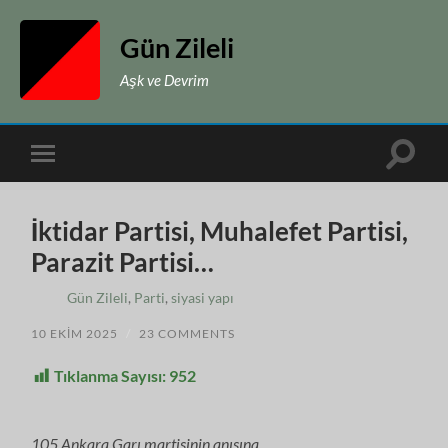
Gün Zileli
Aşk ve Devrim
Toggle
Toggle
search
mobile
field
menu
İktidar Partisi, Muhalefet Partisi,
Parazit Partisi…
Gün Zileli
,
Parti
,
siyasi yapı
10 EKIM 2025
/
23 COMMENTS
Tıklanma Sayısı:
952
105 Ankara Garı martisinin anısına…