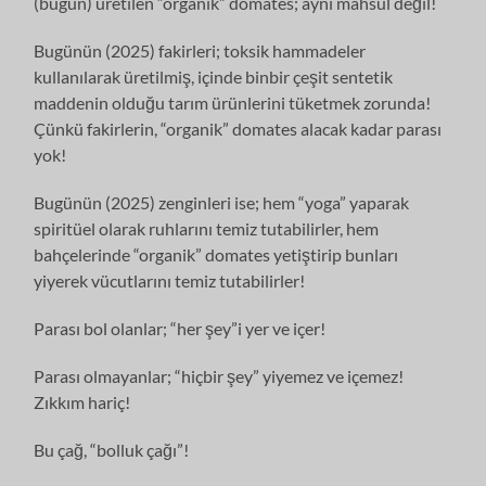
(bugün) üretilen “organik” domates; aynı mahsûl değil!
Bugünün (2025) fakirleri; toksik hammadeler
kullanılarak üretilmiş, içinde binbir çeşit sentetik
maddenin olduğu tarım ürünlerini tüketmek zorunda!
Çünkü fakirlerin, “organik” domates alacak kadar parası
yok!
Bugünün (2025) zenginleri ise; hem “yoga” yaparak
spiritüel olarak ruhlarını temiz tutabilirler, hem
bahçelerinde “organik” domates yetiştirip bunları
yiyerek vücutlarını temiz tutabilirler!
Parası bol olanlar; “her şey”i yer ve içer!
Parası olmayanlar; “hiçbir şey” yiyemez ve içemez!
Zıkkım hariç!
Bu çağ, “bolluk çağı”!