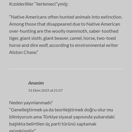
Kızılderililer “ilerlemeci”ymiş:
“Native Americans often hunted animals into extinction.
Among those that disappeared due to Native American
over-hunting are the woolly mammoth, saber-toothed
tiger, giant sloth, giant beaver, camel, horse, two-toed
horse and dire wolf, according to environmental writer
Alston Chase.”
Anonim
31 Ekim 2025 at 21:07
Neden yayınlanmadı?
“Genelleştirmek ya da teorileştirmek doğru olur mu
bilmiyorum ama Türkiye siyasal yapısında yukarıdaki
başlıkta belirtilen üç parti türünü saptamak
mümkündür.”