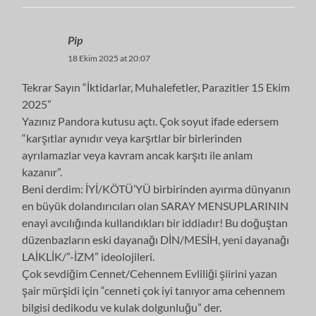
Pip
18 Ekim 2025 at 20:07
Tekrar Sayın “İktidarlar, Muhalefetler, Parazitler 15 Ekim
2025”
Yazınız Pandora kutusu açtı. Çok soyut ifade edersem
“karşıtlar aynıdır veya karşıtlar bir birlerinden
ayrılamazlar veya kavram ancak karşıtı ile anlam
kazanır”.
Beni derdim: İYİ/KÖTÜ’YÜ birbirinden ayırma dünyanın
en büyük dolandırıcıları olan SARAY MENSUPLARININ
enayi avcılığında kullandıkları bir iddiadır! Bu doğuştan
düzenbazların eski dayanağı DİN/MESİH, yeni dayanağı
LAİKLİK/”-İZM” ideolojileri.
Çok sevdiğim Cennet/Cehennem Evliliği şiirini yazan
şair mürşidi için “cenneti çok iyi tanıyor ama cehennem
bilgisi dedikodu ve kulak dolgunluğu” der.