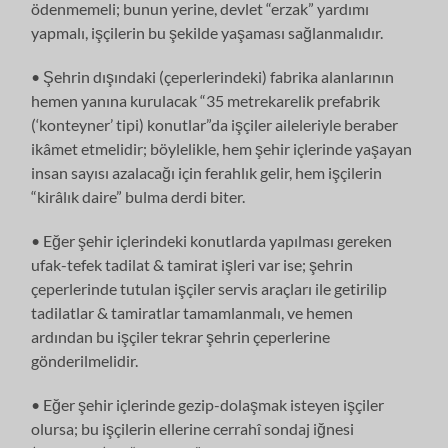
ödenmemeli; bunun yerine, devlet “erzak” yardımı
yapmalı, işçilerin bu şekilde yaşaması sağlanmalıdır.
• Şehrin dışındaki (çeperlerindeki) fabrika alanlarının
hemen yanına kurulacak “35 metrekarelik prefabrik
(‘konteyner’ tipi) konutlar”da işçiler aileleriyle beraber
ikâmet etmelidir; böylelikle, hem şehir içlerinde yaşayan
insan sayısı azalacağı için ferahlık gelir, hem işçilerin
“kirâlık daire” bulma derdi biter.
• Eğer şehir içlerindeki konutlarda yapılması gereken
ufak-tefek tadilat & tamirat işleri var ise; şehrin
çeperlerinde tutulan işçiler servis araçları ile getirilip
tadilatlar & tamiratlar tamamlanmalı, ve hemen
ardından bu işçiler tekrar şehrin çeperlerine
gönderilmelidir.
• Eğer şehir içlerinde gezip-dolaşmak isteyen işçiler
olursa; bu işçilerin ellerine cerrahî sondaj iğnesi