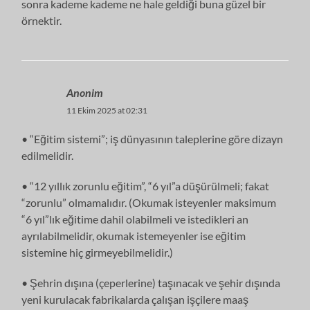
sonra kademe kademe ne hale geldiği buna güzel bir
örnektir.
Anonim
11 Ekim 2025 at 02:31
• “Eğitim sistemi”; iş dünyasının taleplerine göre dizayn
edilmelidir.
• “12 yıllık zorunlu eğitim”, “6 yıl”a düşürülmeli; fakat
“zorunlu” olmamalıdır. (Okumak isteyenler maksimum
“6 yıl”lık eğitime dahil olabilmeli ve istedikleri an
ayrılabilmelidir, okumak istemeyenler ise eğitim
sistemine hiç girmeyebilmelidir.)
• Şehrin dışına (çeperlerine) taşınacak ve şehir dışında
yeni kurulacak fabrikalarda çalışan işçilere maaş