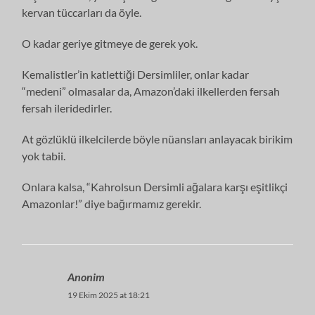
kervan tüccarları da öyle.
O kadar geriye gitmeye de gerek yok.
Kemalistler’in katlettiği Dersimliler, onlar kadar
“medeni” olmasalar da, Amazon’daki ilkellerden fersah
fersah ileridedirler.
At gözlüklü ilkelcilerde böyle nüansları anlayacak birikim
yok tabii.
Onlara kalsa, “Kahrolsun Dersimli ağalara karşı eşitlikçi
Amazonlar!” diye bağırmamız gerekir.
Anonim
19 Ekim 2025 at 18:21