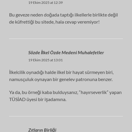
19 Ekim 2025 at 12:39
Bu geveze neden doğada taptığı ilkellerle birlikte değil
de küfrettiği bu sitede, hala cevap veremiyor!
Sözde İlkel Özde Medeni Muhalefetler
19 Ekim 2025 at 13:01
İlkelcilik oynadığı halde ilkel bir hayat sürmeyen biri,
namusçuluk oynayan bir genelev patronuna benzer.
Ya da, bu örneği kaba bulduysanız, “hayırseverlik” yapan
TÜSİAD üyesi bir işadamına.
Zıtların Birliği