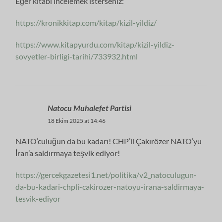
Eğer kitabı incelemek isterseniz:
https://kronikkitap.com/kitap/kizil-yildiz/
https://www.kitapyurdu.com/kitap/kizil-yildiz-
sovyetler-birligi-tarihi/733932.html
Natocu Muhalefet Partisi
18 Ekim 2025 at 14:46
NATO’culuğun da bu kadarı! CHP’li Çakırözer NATO’yu
İran’a saldırmaya teşvik ediyor!
https://gercekgazetesi1.net/politika/v2_natoculugun-
da-bu-kadari-chpli-cakirozer-natoyu-irana-saldirmaya-
tesvik-ediyor