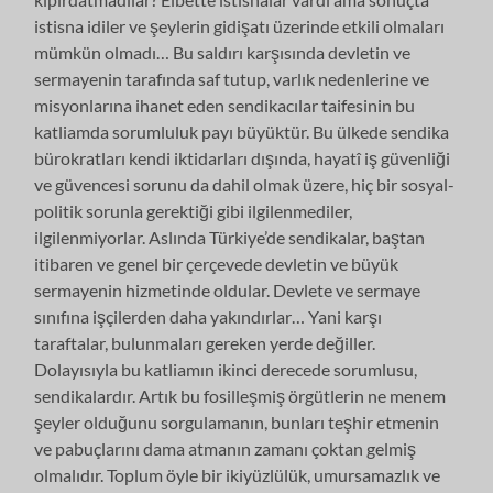
istisna idiler ve şeylerin gidişatı üzerinde etkili olmaları
mümkün olmadı… Bu saldırı karşısında devletin ve
sermayenin tarafında saf tutup, varlık nedenlerine ve
misyonlarına ihanet eden sendikacılar taifesinin bu
katliamda sorumluluk payı büyüktür. Bu ülkede sendika
bürokratları kendi iktidarları dışında, hayatî iş güvenliği
ve güvencesi sorunu da dahil olmak üzere, hiç bir sosyal-
politik sorunla gerektiği gibi ilgilenmediler,
ilgilenmiyorlar. Aslında Türkiye’de sendikalar, baştan
itibaren ve genel bir çerçevede devletin ve büyük
sermayenin hizmetinde oldular. Devlete ve sermaye
sınıfına işçilerden daha yakındırlar… Yani karşı
taraftalar, bulunmaları gereken yerde değiller.
Dolayısıyla bu katliamın ikinci derecede sorumlusu,
sendikalardır. Artık bu fosilleşmiş örgütlerin ne menem
şeyler olduğunu sorgulamanın, bunları teşhir etmenin
ve pabuçlarını dama atmanın zamanı çoktan gelmiş
olmalıdır. Toplum öyle bir ikiyüzlülük, umursamazlık ve