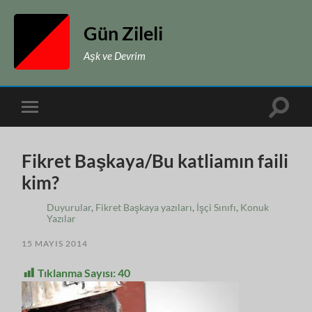
Gün Zileli
Aşk ve Devrim
Toggle
Toggle
search
mobile
field
menu
Fikret Başkaya/Bu katliamın faili
kim?
Duyurular
,
Fikret Başkaya yazıları
,
İşçi Sınıfı
,
Konuk
Yazılar
15 MAYIS 2014
Tıklanma Sayısı:
40