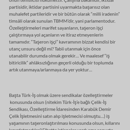
partisidir, iktidar partisini uyarmakta başarısız olan
muhalefet partileridir ve bir bütün olarak “milli iradenin”
timsâli olarak sunulan TBMM’dir, yani parlamentodur.
Özelleştirmeleri marifet sayanların, taşeron işçi
çalıştırmaya yol açanların ve itiraz etmeyenlerin
tamamıdır. “Taşeron işçi” kavramının bizzat kendisi bir
utanç unsuru değil mi? Tabii utanmak için önce
utanabilir durumda olmak gerekir… Ve maalesef “iş
bitiricilik” ahlâksızlığının geçerli olduğu bir toplumda
artık utanmaya/arlanmaya da yer yoktur…
Başta Türk-İş olmak üzere sendikalar özelleştirmeler
konusunda olsun (nitekim Türk-İş’e bağlı Çelik-İş
Sendikası, Özelleştirme İdaresinden Karabük Demir
Çelik İşletmesini satın alıp işletmecisi olmuştu…) iş
yaşamının taşeronlaştırılması konusunda olsun, kıllarını
kıpırdatmadılar? Elbette istisnalar vardı ama sonuçta