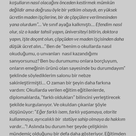
koşulların nasıl olacağını önceden kestirmek mümkün
değildir ama doğrusu öyle bir yetkim olsaydı, en yüksek
ücretin maden işçilerine, bir de çöpçülere verilmesinden
yana olurdum”…
Ve sınıf ayağa kalkmıştı…
Efendim nasıl
olur, siz o kadar tahsil yapın, üniversiteyi bitirin, doktora
yapın, işte doçent olun, çöpçüden ve maden işçisinden daha
düşük ücret alın…”
Ben de “benim o okullarda nasıl
okuduğumu, o unvanları nasıl kazandığımı
sanıyorsunuz? Ben bu durumumu onlara borçluyum,
onların emeğinin ürünü olan sayesinde bu durumdayım”
şeklinde söylediklerim salonu bir nebze
sakinleştirmişti… O zaman bir şeyin daha farkına
vardım: Okullarda verilen eğitim eğitilenlerde,
diplomalılarda, “farklı oldukları” bilincini yerleştirecek
şekilde kurgulanıyor. Ve okuldan çıkanlar şöyle
düşünüyor: “
Eğer farklı isem, farklı yaşamaya, otorite
kullanmaya, ayrıcalıklı bir statüye sahip olmaya da hakkım
vardır…”
! Aslında bu durum her şeyde çelişkinin
mündemiç olduğunu bir defa daha gösteriyor. Eğitimden