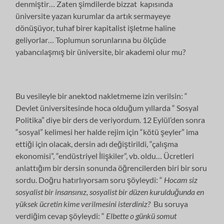
denmiştir… Zaten şimdilerde bizzat kapısında
üniversite yazan kurumlar da artık sermayeye
dönüşüyor, tuhaf birer kapitalist işletme haline
geliyorlar… Toplumun sorunlarına bu ölçüde
yabancılaşmış bir üniversite, bir akademi olur mu?
Bu vesileyle bir anektod nakletmeme izin verilsin: “
Devlet üniversitesinde hoca olduğum yıllarda “ Sosyal
Politika” diye bir ders de veriyordum. 12 Eylül’den sonra
“sosyal” kelimesi her halde rejim için “kötü şeyler” ima
ettiği için olacak, dersin adı değiştirildi, “çalışma
ekonomisi”, “endüstriyel İlişkiler”, vb. oldu… Ücretleri
anlattığım bir dersin sonunda öğrencilerden biri bir soru
sordu. Doğru hatırlıyorsam soru şöyleydi: “
Hocam siz
sosyalist bir insansınız, sosyalist bir düzen kurulduğunda en
yüksek ücretin kime verilmesini isterdiniz?
Bu soruya
verdiğim cevap şöyleydi: “
Elbette o günkü somut