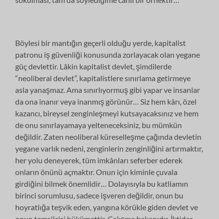
Böylesi bir mantığın geçerli olduğu yerde, kapitalist
patronu iş güvenliği konusunda zorlayacak olan yegane
güç devlettir. Lâkin kapitalist devlet, şimdilerde
“neoliberal devlet”, kapitalistlere sınırlama getirmeye
asla yanaşmaz. Ama sınırlıyormuş gibi yapar ve insanlar
da ona inanır veya inanmış
görünür… Siz hem kârı, özel
kazancı, bireysel zenginleşmeyi kutsayacaksınız ve hem
de onu sınırlayamaya yelteneceksiniz, bu mümkün
değildir. Zaten neoliberal küreselleşme çağında devletin
yegane varlık nedeni, zenginlerin zenginliğini artırmaktır,
her yolu deneyerek, tüm imkânları seferber ederek
onların önünü açmaktır. Onun için kiminle çuvala
girdiğini bilmek önemlidir… Dolayısıyla bu katliamın
birinci sorumlusu, sadece işveren değildir, onun bu
hoyratlığa teşvik eden, yangına körükle giden devlet ve
onun temsilcisi hükümettir. Çalışma bakanıdır, İktidar