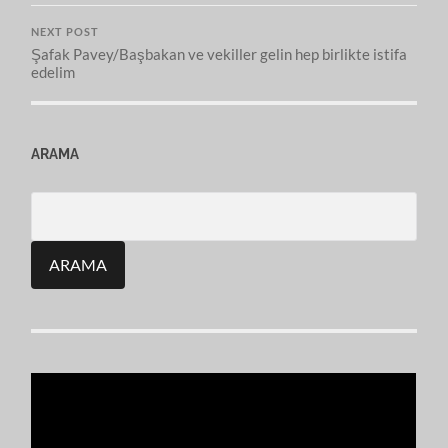
NEXT POST
Şafak Pavey/Başbakan ve vekiller gelin hep birlikte istifa
edelim
ARAMA
Search
for: