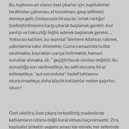
Bu, topluma ait olanın özel çıkarlar için, kapitalistler
tarafından çalınması, el konulması, gasp edilmesi
demeye gelir. Dolayısıyla itiraza bu ‘ortak varlığın’
özelleştirilmesine karşı çıkarak başlamak gerekir. Asıl
yanlışı ve haksızlığı teşhir ederek başlamak gerekir…
Yoksa bu katliam, bu skandal “ölenlere Allahtan rahmet,
yakınlarına sabır dilemekle, Cuma namazında hutbe
okutmakla, bayrakları yarıya indirmekle, hamasî
nutuklar atmakla. vb. ” geçiştirilecek cinsten değildir. Bu
aymazlığa son verilmedikçe, bu sefil duruma itiraz
edilmedikçe, “asıl sorumlular” hedef tahtasına
oturtulmadıkça, daha büyük katliamlar neden şaşırtıcı
olsun?
Özel sektöre, özel çıkara terkedilmiş madenlerde
katliamların istisna değil kural olması kaçınılmazdır. Zira
kapitalist şirketin yegane amacı kâr etmek, her seferinde