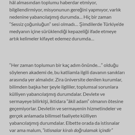
hâl almasından toplumu haberdar etmiyor,
bilgilendirmiyor, misyonunun gereğini yapmıyor, varlık
nedenine yabancılaşmış durumda… Hiç bir zaman
“Sessiz çoğunluğun” sesi olmadı… Şimdilerde Türkiye’de
medyanın içine sürüklendiği kepazeliği ifade etmeye
artık kelimeler kifayet edemez durumda…
“Her zaman toplumun bir kaç adım önünde…” olduğu
söylenen akademi de, bu katliamla ilgili davanın sanıkları
arasında yer almalıdır. Zira üniversite denilen kurumlar,
bilimden başka her şeyle ilgililer, toplumsal sorunlara
külliyen yabancılaşmış durumdalar. Devlete ve
sermayeye bilirkişi, iktidara “âkil adam” olmanın ötesine
geçemiyorlar. Devletin ve sermayenin hizmetindeler ve
gerçek anlamada bilimsel faaliyete külliyen
yabancılaşmış durumdalar. Elbette orada da istisnalar
var ama malum,
“istisnalar kiralı doğrulamak içindir”