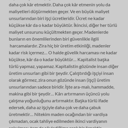
daha çok kâr etmektir. Daha çok kâr etmenin yolu da
maliyetleri düşürmekten geçer. Ve en büyük maliyet
unsurlarından biri işçi ücretleridir. Ücret ne kadar
küçükse kâr da o kadar büyüktür. İkincisi, diğer her türlü
maliyet unsurunu küçültmekten geçer. Madenlerde
bunların en önemlilerinden biri güvenlikle ilgili
harcamalardır. Zira hiç bir üretim etkinliği, madenler
kadar risk içermez… O halde güvelik harcaması ne kadar
küçükse, kâr da o kadar büyüktür… Kapitalist başka
türlü yapmaz, yapamaz. Kapitalistin gözünde insan diğer
üretim unsurları gibi bir şeydir. Çalıştırdığı işçiyi insan
olarak görmez, zira onun gözünde insan (işçi) üretim
unsurlarından sadece biridir. İşte ara-malı, hammadde,
makina gibi bir şeydir… Kârı artırmanın üçüncü yolu
çalışma yoğunluğunu artırmaktır. Başka türlü ifade
edersek, daha az işçiyle daha çok ve daha çabuk
üretmektir… Nitekim maden ocağından bir vardiya
çıkmadan, ocak tahliye edilmeden ikinci vardiyanın
sokulması, tam da söylediğime canlı bir örnektir…