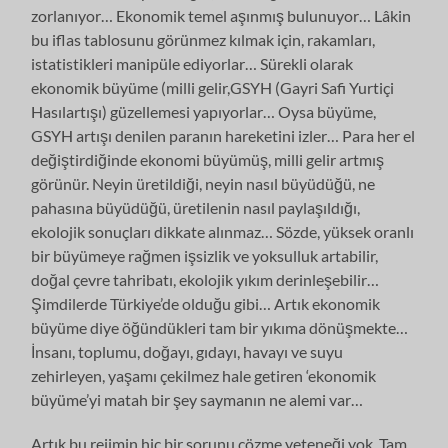
zorlanıyor… Ekonomik temel aşınmış bulunuyor… Lâkin
bu iflas tablosunu görünmez kılmak için, rakamları,
istatistikleri manipüle ediyorlar… Sürekli olarak
ekonomik büyüme (milli gelir,GSYH (Gayri Safi Yurtiçi
Hasılartışı) güzellemesi yapıyorlar… Oysa büyüme,
GSYH artışı denilen paranın hareketini izler… Para her el
değiştirdiğinde ekonomi büyümüş, milli gelir artmış
görünür. Neyin üretildiği, neyin nasıl büyüdüğü, ne
pahasına büyüdüğü, üretilenin nasıl paylaşıldığı,
ekolojik sonuçları dikkate alınmaz… Sözde, yüksek oranlı
bir büyümeye rağmen işsizlik ve yoksulluk artabilir,
doğal çevre tahribatı, ekolojik yıkım derinleşebilir…
Şimdilerde Türkiye’de olduğu gibi… Artık ekonomik
büyüme diye öğündükleri tam bir yıkıma dönüşmekte…
İnsanı, toplumu, doğayı, gıdayı, havayı ve suyu
zehirleyen, yaşamı çekilmez hale getiren ‘ekonomik
büyüme’yi matah bir şey saymanın ne alemi var…
Artık bu rejimin hiç bir sorunu çözme yeteneği yok. Tam