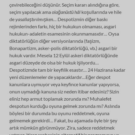
çevirebileceğini düşünür. Seçim kararı alındığına göre,
seçim yapılacak ama
olağanüstü hâl
koşullarında ve hile
de
yasallaştırılmışken…
Despotizmin diğer baskı
rejimlerinden farkı, hiç bir hukukun olmaması, asgari
hukukun-adaletin esamesinin okunmamasıdır… Oysa
diktatörlüğün diğer versiyonlarında (faşizm,
Bonapartizm, asker-polis diktatörlüğü, vb.) asgari bir
hukuk vardır. Mesela 12 Eylül askeri diktatörlüğünde
asgari düzeyde de olsa bir hukuk işliyordu…
Despotizmde tam bir keyfilik esastır… 24 Hazirana kadar
yeni düzenlemeler de yapacaklardır…Eğer despot
kanunlara uymuyor veya keyfince kanunlar yapıyorsa,
onun uymadığı kanuna siz neden itibar edesiniz? Sizin
eliniz hep armut toplamak zorunda mı? Muhalefet
despotun kurduğu oyuna gelmek zorunda mı? Aslında
böylesi bir durumda bu oyunu reddetmek, oyuna
gelmemek gerekirdi… Fakat, bu aşamada öyle bir şey
artık mümkün görünmüyor. Zira, sadece reddetmek
yetmez, itiraz cephesinin alternatif bir programının ve