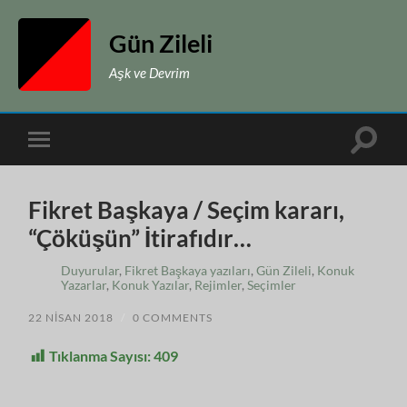
Gün Zileli
Aşk ve Devrim
Toggle
Toggle
search
mobile
field
menu
Fikret Başkaya / Seçim kararı,
“Çöküşün” İtirafıdır…
Duyurular
,
Fikret Başkaya yazıları
,
Gün Zileli
,
Konuk
Yazarlar
,
Konuk Yazılar
,
Rejimler
,
Seçimler
22 NISAN 2018
/
0 COMMENTS
Tıklanma Sayısı:
409