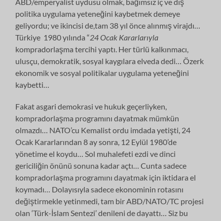
ABD/emperyalist uydusu olmak, bağımsız iç ve dış
politika uygulama yeteneğini kaybetmek demeye
geliyordu; ve ikincisi de,tam 38 yıl önce alınmış virajdı…
Türkiye
1980 yılında “
24 Ocak Kararlarıyla
kompradorlaşma tercihi yaptı. Her türlü kalkınmacı,
ulusçu, demokratik, sosyal kaygılara elveda dedi… Özerk
ekonomik ve sosyal politikalar uygulama yeteneğini
kaybetti…
Fakat asgari demokrasi ve hukuk geçerliyken,
kompradorlaşma programını dayatmak mümkün
olmazdı… NATO’cu Kemalist ordu imdada yetişti, 24
Ocak Kararlarından 8 ay sonra, 12 Eylül 1980’de
yönetime el koydu… Sol muhalefeti ezdi ve dinci
gericiliğin önünü sonuna kadar açtı… Cunta sadece
kompradorlaşma programını dayatmak için iktidara el
koymadı… Dolayısıyla sadece ekonominin rotasını
değiştirmekle yetinmedi, tam bir ABD/NATO/TC projesi
olan ‘Türk-İslam Sentezi’ denileni de dayattı… Siz bu