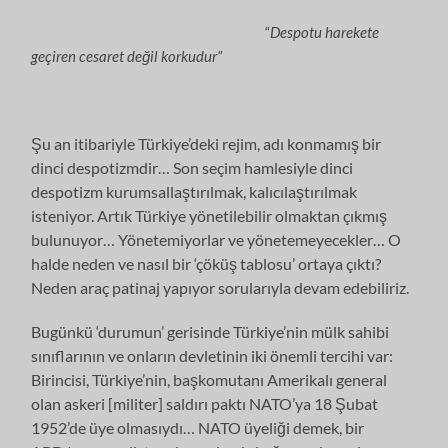
“
Despotu harekete
geçiren cesaret değil korkudur”
Şu an itibariyle Türkiye’deki rejim, adı konmamış bir
dinci despotizmdir… Son seçim hamlesiyle dinci
despotizm kurumsallaştırılmak, kalıcılaştırılmak
isteniyor. Artık Türkiye yönetilebilir olmaktan çıkmış
bulunuyor… Yönetemiyorlar ve yönetemeyecekler… O
halde neden ve nasıl bir ‘çöküş tablosu’ ortaya çıktı?
Neden araç patinaj yapıyor sorularıyla devam edebiliriz.
Bugünkü ‘durumun’ gerisinde Türkiye’nin mülk sahibi
sınıflarının ve onların devletinin iki önemli tercihi var:
Birincisi, Türkiye’nin, başkomutanı Amerikalı general
olan askeri [militer] saldırı paktı NATO’ya 18 Şubat
1952’de üye olmasıydı… NATO üyeliği demek, bir