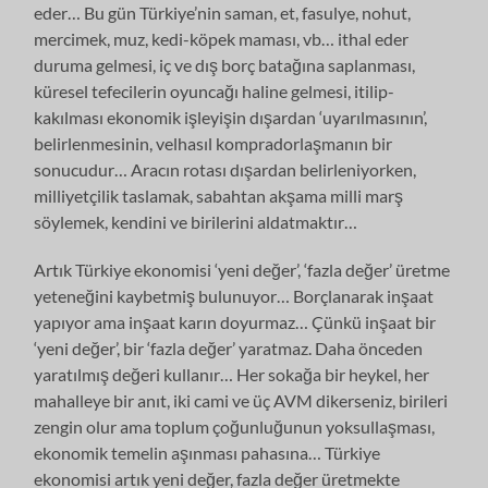
eder… Bu gün Türkiye’nin saman, et, fasulye, nohut,
mercimek, muz, kedi-köpek maması, vb… ithal eder
duruma gelmesi, iç ve dış borç batağına saplanması,
küresel tefecilerin oyuncağı haline gelmesi, itilip-
kakılması ekonomik işleyişin dışardan ‘uyarılmasının’,
belirlenmesinin, velhasıl
kompradorlaşmanın bir
sonucudur… Aracın rotası dışardan belirleniyorken,
milliyetçilik taslamak, sabahtan akşama milli marş
söylemek, kendini ve birilerini aldatmaktır…
Artık Türkiye ekonomisi ‘yeni değer’, ‘fazla değer’ üretme
yeteneğini kaybetmiş bulunuyor… Borçlanarak inşaat
yapıyor ama inşaat karın doyurmaz… Çünkü inşaat bir
‘yeni değer’, bir ‘fazla değer’ yaratmaz. Daha önceden
yaratılmış değeri kullanır… Her sokağa bir heykel, her
mahalleye bir anıt, iki cami ve üç AVM dikerseniz, birileri
zengin olur ama toplum çoğunluğunun yoksullaşması,
ekonomik temelin aşınması pahasına… Türkiye
ekonomisi artık yeni değer, fazla değer üretmekte