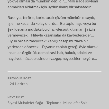
yok ve olması da mümkün değildir… Milli irade söylemi
ahmakları aldatmak için uydurulmuş bir safsatadır…
Baskıyla, terörle, korkutarak çözüm mümkün olsaydı,
işler ne kadar da kolay olurdu… Bu toplum şu veya bu
şekilde ama mutlaka bu dinci-despotik tırmanışa izin
vermeyecek… Hileyle kazansalar da kaybedecekler…
Oyun orda bitmeyecek! Yanlış hesap mutlaka bir
yerlerden dönecek… Eşyanın tabiatı gereği öyle olacak…
İnsanlar, özgürlük, demokrasi, hak, hukuk, adalet ve
haysiyet mücadelesinden vazgeçmeyeceklerine göre…
PREVIOUS POST
24 Haziran…
NEXT POST
Siyasi Muhalefet Sağa… Toplumsal Muhalefet Sola…