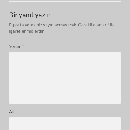
Bir yanıt yazın
E-posta adresiniz yayınlanmayacak.
Gerekli alanlar
*
ile
işaretlenmişlerdir
Yorum
*
Ad