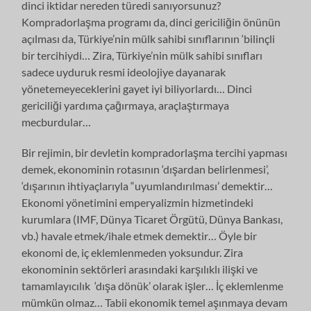
dinci iktidar nereden türedi sanıyorsunuz?
Kompradorlaşma programı da, dinci gericiliğin önünün
açılması da, Türkiye’nin mülk sahibi sınıflarının ‘bilinçli
bir tercihiydi… Zira, Türkiye’nin mülk sahibi sınıfları
sadece uyduruk resmi ideolojiye dayanarak
yönetemeyeceklerini gayet iyi biliyorlardı… Dinci
gericiliği yardıma çağırmaya, araçlaştırmaya
mecburdular…
Bir rejimin, bir devletin kompradorlaşma tercihi yapması
demek, ekonominin rotasının ‘dışardan belirlenmesi’,
‘dışarının ihtiyaçlarıyla “uyumlandırılması’ demektir…
Ekonomi yönetimini emperyalizmin hizmetindeki
kurumlara (IMF, Dünya Ticaret Örgütü, Dünya Bankası,
vb.) havale etmek/ihale etmek demektir… Öyle bir
ekonomi de, iç eklemlenmeden yoksundur. Zira
ekonominin sektörleri arasındaki karşılıklı ilişki ve
tamamlayıcılık
‘dışa dönük’ olarak işler… İç eklemlenme
mümkün olmaz… Tabii ekonomik temel aşınmaya devam