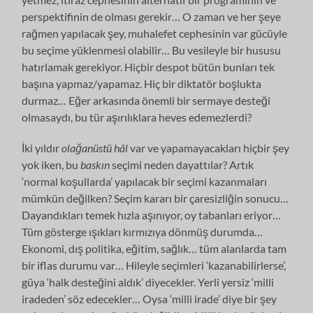
perspektifinin de olması gerekir… O zaman ve her şeye
rağmen yapılacak şey, muhalefet cephesinin var gücüyle
bu seçime yüklenmesi olabilir… Bu vesileyle bir hususu
hatırlamak gerekiyor. Hiçbir despot bütün bunları tek
başına yapmaz/yapamaz. Hiç bir diktatör boşlukta
durmaz… Eğer arkasında önemli bir sermaye desteği
olmasaydı, bu tür aşırılıklara heves edemezlerdi?
İki yıldır
olağanüstü hâl
var ve yapamayacakları hiçbir şey
yok iken, bu
baskın
seçimi neden dayattılar? Artık
‘normal koşullarda’ yapılacak bir seçimi kazanmaları
mümkün değilken? Seçim kararı bir çaresizliğin sonucu…
Dayandıkları temek hızla aşınıyor, oy tabanları eriyor…
Tüm gösterge ışıkları kırmızıya dönmüş durumda…
Ekonomi, dış politika, eğitim, sağlık… tüm alanlarda tam
bir iflas durumu var… Hileyle seçimleri ‘kazanabilirlerse’,
güya ‘halk desteğini aldık’ diyecekler. Yerli yersiz ‘milli
iradeden’ söz edecekler… Oysa ‘milli irade’ diye bir şey