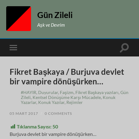
Gün Zileli
Aşk ve Devrim
Toggle
Toggle
search
mobile
field
menu
Fikret Başkaya / Burjuva devlet
bir vampire dönüşürken…
#HAYIR
,
Duyurular
,
Faşizm
,
Fikret Başkaya yazıları
,
Gün
Zileli
,
Kentsel Dönüşüme Karşı Mücadele
,
Konuk
Yazarlar
,
Konuk Yazılar
,
Rejimler
05 MART 2017
/
0 COMMENTS
Tıklanma Sayısı:
50
Burjuva devlet bir vampire dönüşürken…