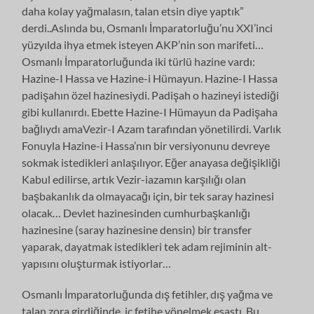
daha kolay yağmalasın, talan etsin diye yaptık”
derdi..Aslında bu, Osmanlı İmparatorluğu’nu XXI’inci
yüzyılda ihya etmek isteyen AKP’nin son marifeti…
Osmanlı İmparatorluğunda iki türlü hazine vardı:
Hazine-I Hassa ve Hazine-i Hümayun. Hazine-I Hassa
padişahın özel hazinesiydi. Padişah o hazineyi istediği
gibi kullanırdı. Ebette Hazine-I Hümayun da Padişaha
bağlıydı amaVezir-I Azam tarafından yönetilirdi. Varlık
Fonuyla Hazine-i Hassa’nın bir versiyonunu devreye
sokmak istedikleri anlaşılıyor. Eğer anayasa değişikliği
Kabul edilirse, artık Vezir-iazamın karşılığı olan
başbakanlık da olmayacağı için, bir tek saray hazinesi
olacak… Devlet hazinesinden cumhurbaşkanlığı
hazinesine (saray hazinesine densin) bir transfer
yaparak, dayatmak istedikleri tek adam rejiminin alt-
yapısını oluşturmak istiyorlar…
Osmanlı İmparatorluğunda dış fetihler, dış yağma ve
talan zora girdiğinde, iç fetihe yönelmek esastı. Bu