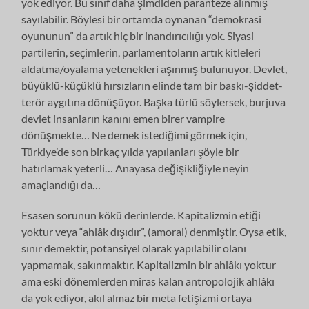
yok ediyor. Bu sınıf daha şimdiden paranteze alınmış
sayılabilir. Böylesi bir ortamda oynanan “demokrasi
oyununun” da artık hiç bir inandırıcılığı yok. Siyasi
partilerin, seçimlerin, parlamentoların artık kitleleri
aldatma/oyalama yetenekleri aşınmış bulunuyor. Devlet,
büyüklü-küçüklü hırsızların elinde tam bir baskı-şiddet-
terör aygıtına dönüşüyor. Başka türlü söylersek, burjuva
devlet insanların kanını emen birer vampire
dönüşmekte… Ne demek istediğimi görmek için,
Türkiye’de son birkaç yılda yapılanları şöyle bir
hatırlamak yeterli… Anayasa değişikliğiyle neyin
amaçlandığı da…
Esasen sorunun kökü derinlerde. Kapitalizmin etiği
yoktur veya “ahlâk dışıdır”, (amoral) denmiştir. Oysa etik,
sınır demektir, potansiyel olarak yapılabilir olanı
yapmamak, sakınmaktır. Kapitalizmin bir ahlâkı yoktur
ama eski dönemlerden miras kalan antropolojik ahlâkı
da yok ediyor, akıl almaz bir meta fetişizmi ortaya