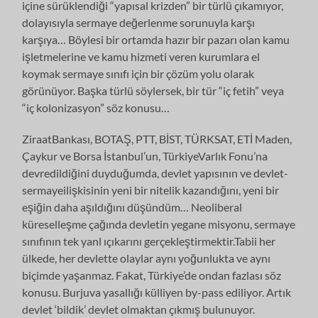
içine sürüklendiği “yapısal krizden” bir türlü çıkamıyor,
dolayısıyla sermaye değerlenme sorunuyla karşı
karşıya… Böylesi bir ortamda hazır bir pazarı olan kamu
işletmelerine ve kamu hizmeti veren kurumlara el
koymak sermaye sınıfı için bir çözüm yolu olarak
görünüyor. Başka türlü söylersek, bir tür “iç fetih” veya
“iç kolonizasyon” söz konusu…
ZiraatBankası, BOTAŞ, PTT, BİST, TÜRKSAT, ETİ Maden,
Çaykur ve Borsa İstanbul’un, TürkiyeVarlık Fonu’na
devredildiğini duyduğumda, devlet yapısının ve devlet-
sermayeilişkisinin yeni bir nitelik kazandığını, yeni bir
eşiğin daha aşıldığını düşündüm… Neoliberal
küreselleşme çağında devletin yegane misyonu, sermaye
sınıfının tek yanl ıçıkarını gerçekleştirmektir.Tabii her
ülkede, her devlette olaylar aynı yoğunlukta ve aynı
biçimde yaşanmaz. Fakat, Türkiye’de ondan fazlası söz
konusu. Burjuva yasallığı külliyen by-pass ediliyor. Artık
devlet ‘bildik’ devlet olmaktan çıkmış bulunuyor.