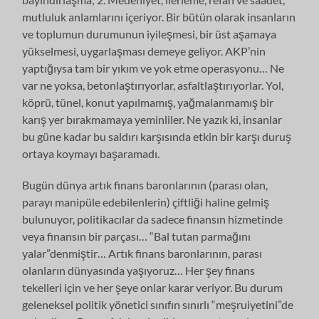
mutluluk anlamlarını içeriyor. Bir bütün olarak insanların
ve toplumun durumunun iyileşmesi, bir üst aşamaya
yükselmesi, uygarlaşması demeye geliyor. AKP’nin
yaptığıysa tam bir yıkım ve yok etme operasyonu… Ne
var ne yoksa, betonlaştırıyorlar, asfaltlaştırıyorlar. Yol,
köprü, tünel, konut yapılmamış, yağmalanmamış bir
karış yer bırakmamaya yeminliler. Ne yazık ki, insanlar
bu güne kadar bu saldırı karşısında etkin bir karşı duruş
ortaya koymayı başaramadı.
Bugün dünya artık finans baronlarının (parası olan,
parayı manipüle edebilenlerin) çiftliği haline gelmiş
bulunuyor, politikacılar da sadece finansın hizmetinde
veya finansın bir parçası… “Bal tutan parmağını
yalar”denmiştir… Artık finans baronlarının, parası
olanların dünyasında yaşıyoruz… Her şey finans
tekelleri için ve her şeye onlar karar veriyor. Bu durum
geleneksel politik yönetici sınıfın sınırlı “meşruiyetini”de