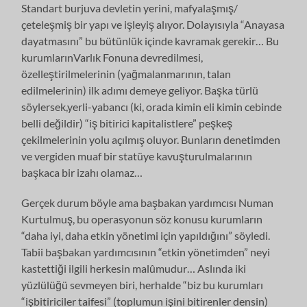
Standart burjuva devletin yerini, mafyalaşmış/
çeteleşmiş bir yapı ve işleyiş alıyor. Dolayısıyla “Anayasa
dayatmasını” bu bütünlük içinde kavramak gerekir… Bu
kurumlarınVarlık Fonuna devredilmesi,
özelleştirilmelerinin (yağmalanmarının, talan
edilmelerinin) ilk adımı demeye geliyor. Başka türlü
söylersek,yerli-yabancı (ki, orada kimin eli kimin cebinde
belli değildir) “iş bitirici kapitalistlere” peşkeş
çekilmelerinin yolu açılmış oluyor. Bunların denetimden
ve vergiden muaf bir statüye kavuşturulmalarının
başkaca bir izahı olamaz…
Gerçek durum böyle ama başbakan yardımcısı Numan
Kurtulmuş, bu operasyonun söz konusu kurumların
“daha iyi, daha etkin yönetimi için yapıldığını” söyledi.
Tabii başbakan yardımcısının “etkin yönetimden” neyi
kastettiği ilgili herkesin malûmudur… Aslında iki
yüzlülüğü sevmeyen biri, herhalde “biz bu kurumları
“işbitiriciler taifesi” (toplumun işini bitirenler densin)