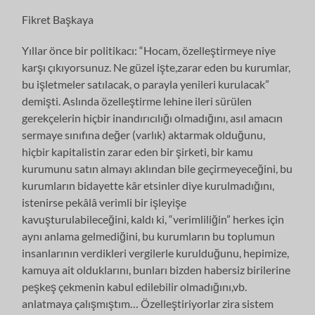
Fikret Başkaya
Yıllar önce bir politikacı: “Hocam, özelleştirmeye niye
karşı çıkıyorsunuz. Ne güzel işte,zarar eden bu kurumlar,
bu işletmeler satılacak, o parayla yenileri kurulacak”
demişti. Aslında özelleştirme lehine ileri sürülen
gerekçelerin hiçbir inandırıcılığı olmadığını, asıl amacın
sermaye sınıfına değer (varlık) aktarmak olduğunu,
hiçbir kapitalistin zarar eden bir şirketi, bir kamu
kurumunu satın almayı aklından bile geçirmeyeceğini, bu
kurumların bidayette kâr etsinler diye kurulmadığını,
istenirse pekâlâ verimli bir işleyişe
kavuşturulabileceğini, kaldı ki, “verimliliğin” herkes için
aynı anlama gelmediğini, bu kurumların bu toplumun
insanlarının verdikleri vergilerle kurulduğunu, hepimize,
kamuya ait olduklarını, bunları bizden habersiz birilerine
peşkeş çekmenin kabul edilebilir olmadığını,vb.
anlatmaya çalışmıştım… Özelleştiriyorlar zira sistem