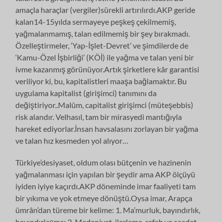
amaçla haraçlar (vergiler)sürekli artırılırdı.AKP geride
kalan14-15yılda sermayeye peşkeş çekilmemiş,
yağmalanmamış, talan edilmemiş bir şey bırakmadı.
Özelleştirmeler, ‘Yap-İşlet-Devret’ ve şimdilerde de
‘Kamu-Özel İşbirliği’ (KÖİ) ile yağma ve talan yeni bir
ivme kazanmış görünüyor.Artık şirketlere kâr garantisi
veriliyor ki, bu, kapitalistleri maaşa bağlamaktır. Bu
uygulama kapitalist (girişimci) tanımını da
değiştiriyor..Malûm, capitalist girişimci (müteşebbis)
risk alandır. Velhasıl, tam bir mirasyedi mantığıyla
hareket ediyorlar.İnsan havsalasını zorlayan bir yağma
ve talan hız kesmeden yol alıyor…
Türkiye’desiyaset, oldum olası bütçenin ve hazinenin
yağmalanması için yapılan bir şeydir ama AKP ölçüyü
iyiden iyiye kaçırdı.AKP döneminde imar faaliyeti tam
bir yıkıma ve yok etmeye dönüştü.Oysa imar, Arapça
ümrân’dan türeme bir kelime: 1. Ma’murluk, bayındırlık,
bayındırlaşma; 2. Medeniyet, ilerleme, refah ve saadet,