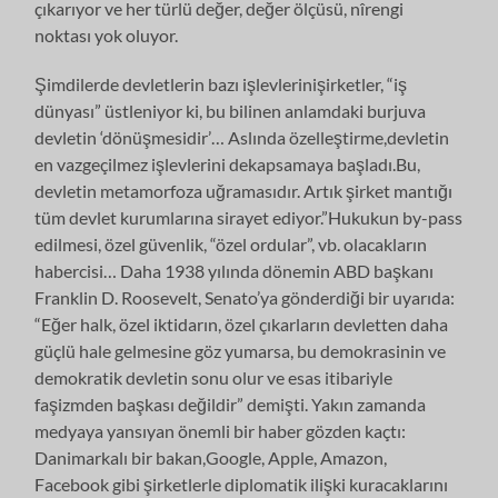
çıkarıyor ve her türlü değer, değer ölçüsü, nîrengi
noktası yok oluyor.
Şimdilerde devletlerin bazı işlevlerinişirketler, “iş
dünyası” üstleniyor ki, bu bilinen anlamdaki burjuva
devletin ‘dönüşmesidir’… Aslında özelleştirme,devletin
en vazgeçilmez işlevlerini dekapsamaya başladı.Bu,
devletin metamorfoza uğramasıdır. Artık şirket mantığı
tüm devlet kurumlarına sirayet ediyor.”Hukukun by-pass
edilmesi, özel güvenlik, “özel ordular”, vb. olacakların
habercisi… Daha 1938 yılında dönemin ABD başkanı
Franklin D. Roosevelt, Senato’ya gönderdiği bir uyarıda:
“Eğer halk, özel iktidarın, özel çıkarların devletten daha
güçlü hale gelmesine göz yumarsa, bu demokrasinin ve
demokratik devletin sonu olur ve esas itibariyle
faşizmden başkası değildir” demişti. Yakın zamanda
medyaya yansıyan önemli bir haber gözden kaçtı:
Danimarkalı bir bakan,Google, Apple, Amazon,
Facebook gibi şirketlerle diplomatik ilişki kuracaklarını