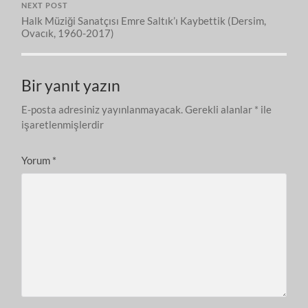
NEXT POST
Halk Müziği Sanatçısı Emre Saltık’ı Kaybettik (Dersim,
Ovacık, 1960-2017)
Bir yanıt yazın
E-posta adresiniz yayınlanmayacak.
Gerekli alanlar
*
ile
işaretlenmişlerdir
Yorum
*