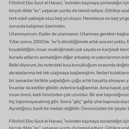
Filistinli Ebu Suut el Haravi, “evinden kaçmaya zorlandığın i
birçok dilde “ev”, yaşanan yurdu da temsil ediyor. Gittikçe azala
terk edeli yaklaşık otuz beş yıl oluyor. Neredeyse on beş yıl
zorunda kalışımın üzerinden.
Utanmıyorum. Kader de utanmasın. Utanması gereken başkala
Yıllar sonra, 2002’de, “ev”e döndüğümde artık ana evi yoktu.
koyabildiğim, insan sıcaklığındaki çok sayıda ev karşıladı beni
burada adlarını anmadığım diğer arkadaş ve yakınlarımın evle
Belki diyorum, bu evlerdeki kısa konukluğum sırasında doğdu 
akrabalarıma tek tek ulaşmaya başlamıştım. Sesleri kulaklarımd
bir zamanlar birlikte yaşadığım, çoğu artık hayatta olmayan
İnsanlar da kediler gibidir, evlerine bağlanırlar. Ama hayat, 
insan ömrü, kedi ömründen çok uzundur. Bir eve taşındığınızd
hiç taşınmayacakmış gibi. Sonra “göç” gelip yine kapınıza day
Ayrıldığınız, basit bir mekân değildir. Ömrünüzden bir şeyler b
Filistinli Ebu Suut el Haravi, “evinden kaçmaya zorlandığın i
birçok dilde “ev”, yaşanan yurdu da temsil ediyor. Gittikçe azala