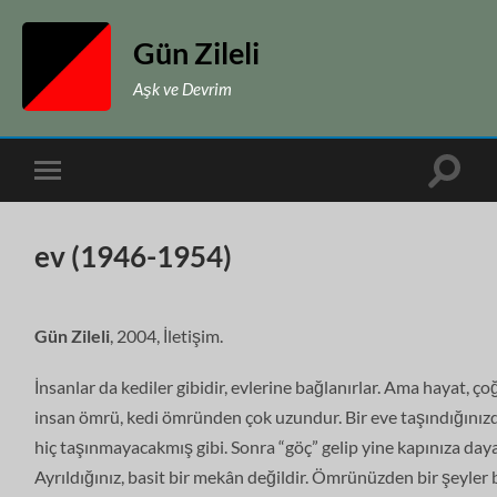
Gün Zileli
Aşk ve Devrim
Toggle
Toggle
search
mobile
field
menu
ev (1946-1954)
Gün Zileli
, 2004, İletişim.
İnsanlar da kediler gibidir, evlerine bağlanırlar. Ama hayat, 
insan ömrü, kedi ömründen çok uzundur. Bir eve taşındığınızd
hiç taşınmayacakmış gibi. Sonra “göç” gelip yine kapınıza day
Ayrıldığınız, basit bir mekân değildir. Ömrünüzden bir şeyler b