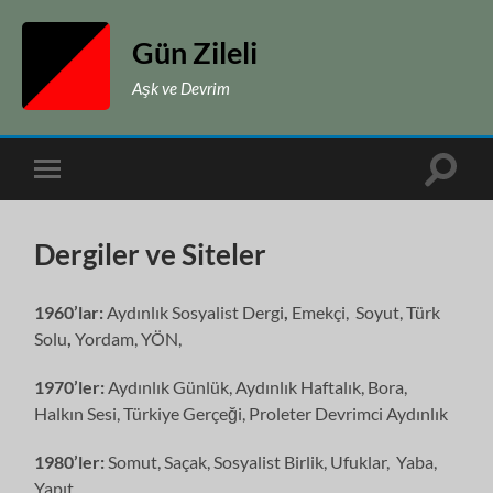
Gün Zileli
Aşk ve Devrim
Toggle
Toggle
search
mobile
field
menu
Dergiler ve Siteler
1960’lar:
Aydınlık Sosyalist Dergi
,
Emekçi,
Soyut, Türk
Solu
,
Yordam, YÖN,
1970’ler:
Aydınlık Günlük, Aydınlık Haftalık, Bora,
Halkın Sesi, Türkiye Gerçeği, Proleter Devrimci Aydınlık
1980’ler:
Somut, Saçak, Sosyalist Birlik, Ufuklar, Yaba,
Yapıt