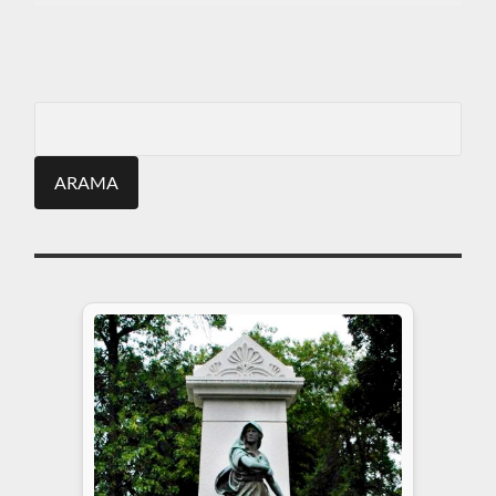
ARA
Search
for: