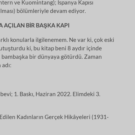
intern ve Kuomintang); İspanya Kapısı
ılması) bölümleriyle devam ediyor.
 AÇILAN BİR BAŞKA KAPI
lı konularla ilgilenemem. Ne var ki, çok eski
utuşturdu ki, bu kitap beni 8 aydır içinde
, bambaşka bir dünyaya götürdü. Zaman
 adı:
abevi; 1. Baskı, Haziran 2022. Elimdeki 3.
m Edilen Kadınların Gerçek Hikâyeleri (1931-