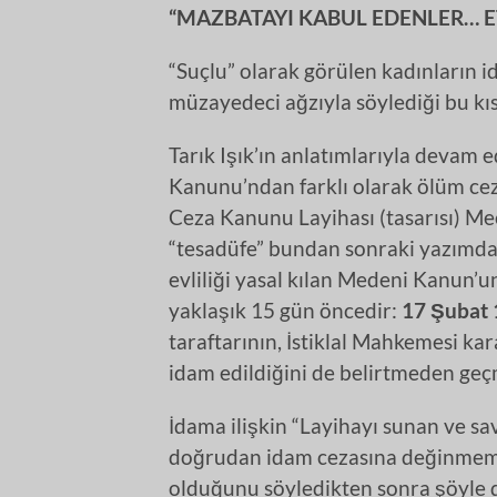
“MAZBATAYI KABUL EDENLER… E
“Suçlu” olarak görülen kadınların id
müzayedeci ağzıyla söylediği bu kıs
Tarık Işık’ın anlatımlarıyla devam 
Kanunu’ndan farklı olarak ölüm ce
Ceza Kanunu Layihası (tasarısı) Mec
“tesadüfe” bundan sonraki yazımda
evliliği yasal kılan Medeni Kanun’
yaklaşık 15 gün öncedir:
17 Şubat
taraftarının, İstiklal Mahkemesi kar
idam edildiğini de belirtmeden ge
İdama ilişkin “Layihayı sunan ve s
doğrudan idam cezasına değinmemek
olduğunu söyledikten sonra şöyle 