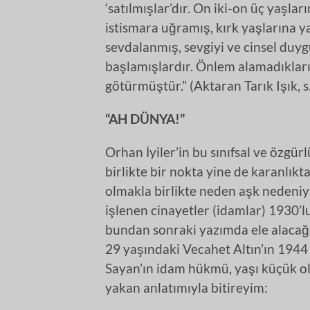
‘satılmışlar’dır. On iki-on üç yaşlar
istismara uğramış, kırk yaşlarına ya
sevdalanmış, sevgiyi ve cinsel duyg
başlamışlardır. Önlem alamadıkları 
götürmüştür.” (Aktaran Tarık Işık, s
“AH DÜNYA!”
Orhan İyiler’in bu sınıfsal ve özg
birlikte bir nokta yine de karanlı
olmakla birlikte neden aşk nedeniyl
işlenen cinayetler (idamlar) 1930’l
bundan sonraki yazımda ele alacağımı
29 yaşındaki Vecahet Altın’ın 1944 y
Sayan’ın idam hükmü, yaşı küçük ol
yakan anlatımıyla bitireyim: