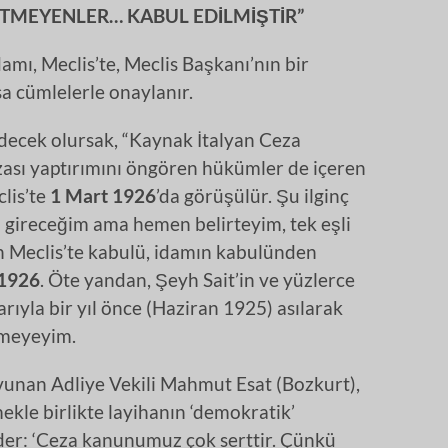
TMEYENLER… KABUL EDİLMİŞTİR”
amı, Meclis’te, Meclis Başkanı’nın bir
a cümlelerle onaylanır.
edecek olursak, “Kaynak İtalyan Ceza
zası yaptırımını öngören hükümler de içeren
lis’te
1 Mart 1926
’da görüşülür. Şu ilginç
 gireceğim ama hemen belirteyim, tek eşli
un Meclis’te kabulü, idamın kabulünden
 1926
. Öte yandan, Şeyh Sait’in ve yüzlerce
arıyla bir yıl önce (Haziran 1925) asılarak
çmeyeyim.
avunan Adliye Vekili Mahmut Esat (Bozkurt),
le birlikte layihanın ‘demokratik’
der: ‘Ceza kanunumuz çok serttir. Çünkü