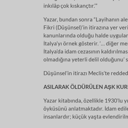
inkılâp çok kıskançtır.’”
Yazar, bundan sonra “Layihanın a
Fikri (Düşünsel)’in itirazına yer ver
kanunlarında olduğu halde uygulan
İtalya’yı örnek gösterir. ‘… diğer 
İtalya’da idam cezasının kaldırılma
olmadığına yeterli delil olduğunu’ sö
Düşünsel’in itirazı Meclis’te reddedi
ASILARAK ÖLDÜRÜLEN AŞK KUR
Yazar kitabında, özellikle 1930’lu 
öyküsünü anlatmaktadır. İdam edile
insanlardır; küçük yaşta evlendirilm