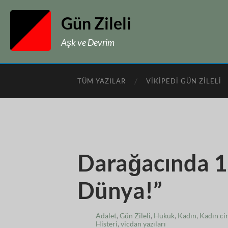
Gün Zileli
Aşk ve Devrim
TÜM YAZILAR
VIKIPEDI GÜN ZILELI
Darağacında 1
Dünya!”
Adalet
,
Gün Zileli
,
Hukuk
,
Kadın
,
Kadın cin
Histeri
,
vicdan yazıları