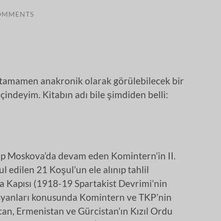
OMMENTS
k tamamen anakronik olarak görülebilecek bir
içindeyim. Kitabın adı bile şimdiden belli:
ıp Moskova’da devam eden Komintern’in II.
 edilen 21 Koşul’un ele alınıp tahlil
a Kapısı (1918-19 Spartakist Devrimi’nin
t isyanları konusunda Komintern ve TKP’nin
an, Ermenistan ve Gürcistan’ın Kızıl Ordu