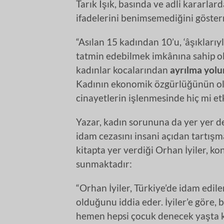
Tarık Işık, basında ve adli kararla
ifadelerini benimsemediğini gösterm
“Asılan 15 kadından 10’u, ‘âşıklarıy
tatmin edebilmek imkânına sahip ol
kadınlar kocalarından
ayrılma yolu
Kadının ekonomik özgürlüğünün ol
cinayetlerin işlenmesinde hiç mi etk
Yazar, kadın sorununa da yer yer de
idam cezasını insani açıdan tartışm
kitapta yer verdiği Orhan İyiler, k
sunmaktadır:
“Orhan İyiler, Türkiye’de idam edil
olduğunu iddia eder. İyiler’e göre, 
hemen hepsi çocuk denecek yaşta ke