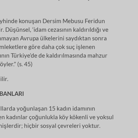
leyhinde konuşan Dersim Mebusu Feridun
ir. Düşünsel, ‘idam cezasının kaldırıldığı ve
mayan Avrupa ülkelerini saydıktan sonra
memleketlere göre daha çok suç işlenen
sının Türkiye’de de kaldırılmasında mahzur
yler.” (s. 45)
lir.
BANLARI
yıllarda yoğunlaşan 15 kadın idamının
n kadınlar çoğunlukla köy kökenli ve yoksul
işlerdir; hiçbir sosyal çevreleri yoktur.