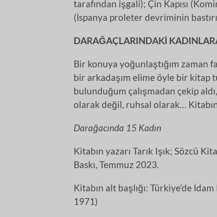
tarafından işgali); Çin Kapısı (Kom
(İspanya proleter devriminin bastır
DARAĞAÇLARINDAKİ KADINLARA
Bir konuya yoğunlaştığım zaman fark
bir arkadaşım elime öyle bir kitap t
bulunduğum çalışmadan çekip aldı
olarak değil, ruhsal olarak… Kitabın
Darağacında 15 Kadın
Kitabın yazarı Tarık Işık; Sözcü Kit
Baskı, Temmuz 2023.
Kitabın alt başlığı: Türkiye’de İda
1971)