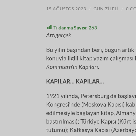
15 AĞUSTOS 2023
/
GÜN ZILELI
/
0 C
Tıklanma Sayısı:
263
Artıgerçek
Bu yılın başından beri, bugün artı
konuyla ilgili kitap yazım çalışması 
Komintern’in Kapıları.
KAPILAR… KAPILAR…
1921 yılında, Petersburg’da başlay
Kongresi’nde (Moskova Kapısı) kabul
edilmesiyle başlayan kitap, Almany
bastırılması); Türkiye Kapısı (Kür
tutumu); Kafkasya Kapısı (Azerbayc