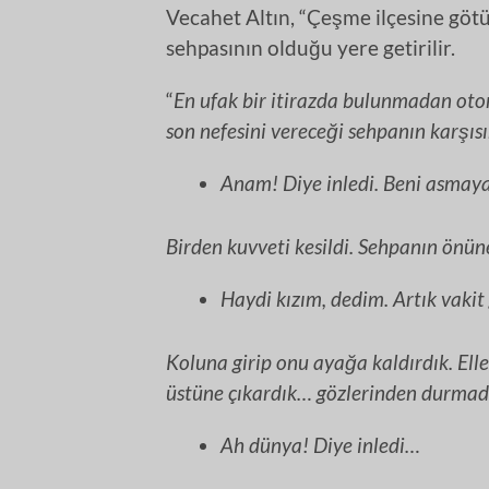
Vecahet Altın, “Çeşme ilçesine göt
sehpasının olduğu yere getirilir.
“
En ufak bir itirazda bulunmadan oto
son nefesini vereceği sehpanın karşı
Anam! Diye inledi. Beni asmaya
Birden kuvveti kesildi. Sehpanın önün
Haydi kızım, dedim. Artık vakit 
Koluna girip onu ayağa kaldırdık. Ell
üstüne çıkardık… gözlerinden durmad
Ah dünya! Diye inledi…